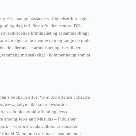
t og EUs mange påståede velsignelser fornægter
g ud og dag ind. Se nu fx. den seneste DR-
overskridende kriminaliet og et sammenbragt
, som forsøger at bekæmpe den og fange de onde
ve de allerbedste arbejdsbetingelser til deres
g temmelig mistænkeligt ) kommer netop som at
en’s books in effort ‘to avoid offence’: Bizarre
p://www.dailymail.co.uk/news/article-
dren-s-books-avoid-offending-Jews-
nce among Jews and Muslims – Publisher
 pork’ – Oxford wants authors to consider
MP Khalid Mahmood calls ban ‘absolute utter