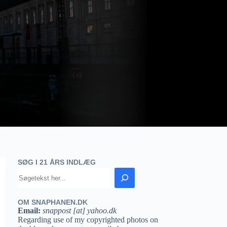
SØG I 21 ÅRS INDLÆG
OM SNAPHANEN.DK
Email:
snappost [at] yahoo.dk
Regarding use of my copyrighted photos on