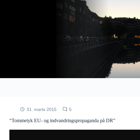
Fortsæt
til
indhold
31. marts 2015
5
“Tommetyk EU- og indvandringspropaganda på DR”