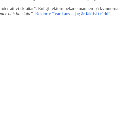
bjuder att vi skrattar”. Enligt rektorn pekade mannen på kvinnorna
imer och ha slöja”.
Rektorn: “Var kaos – jag är faktiskt rädd”