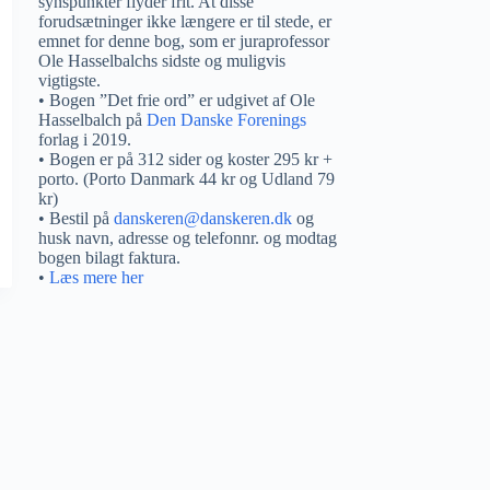
synspunkter flyder frit. At disse
forudsætninger ikke længere er til stede, er
emnet for denne bog, som er juraprofessor
Ole Hasselbalchs sidste og muligvis
vigtigste.
• Bogen ”Det frie ord” er udgivet af Ole
Hasselbalch på
Den Danske Forenings
forlag i 2019.
• Bogen er på 312 sider og koster 295 kr +
porto. (Porto Danmark 44 kr og Udland 79
kr)
• Bestil på
danskeren@danskeren.dk
og
husk navn, adresse og telefonnr. og modtag
bogen bilagt faktura.
•
Læs mere her