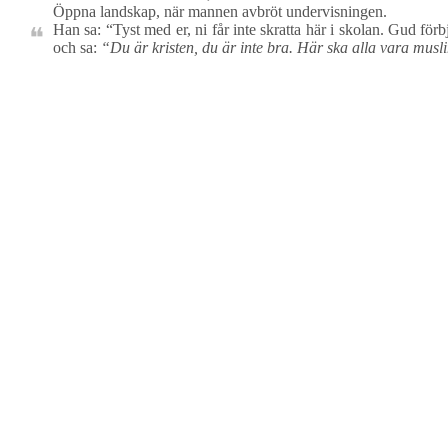
Öppna landskap, när mannen avbröt undervisningen.
Han sa: “Tyst med er, ni får inte skratta här i skolan. Gud för
och sa:
“Du är kristen, du är inte bra. Här ska alla vara musl