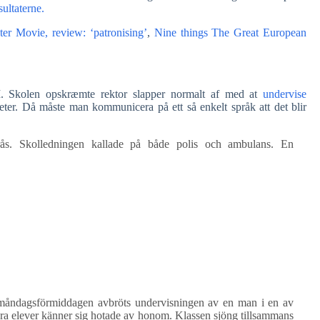
sultaterne.
er Movie, review: ‘patronising’
,
Nine things The Great European
 Skolen opskræmte rektor slapper normalt af med at
undervise
beter. Då måste man kommunicera på ett så enkelt språk att det blir
ås. Skolledningen kallade på både polis och ambulans. En
å måndagsförmiddagen avbröts undervisningen av en man i en av
ndra elever känner sig hotade av honom. Klassen sjöng tillsammans