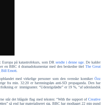
 Europa på katastrofekurs, som DR
sendte i denne uge.
De kalder
et er en BBC 4 dramadokumentar med den beskedne titel
The Great
g
Bill Emott
.
 opblandet med virkelige personer som den svenske komiker
Özz
erige fra min. 32:20 er hæmningsløs anti-SD propaganda. Den har
 befolkning er immigranter. “Udenrigsfødte” er 19 %, “af udenlandsk
terne står det blågule flag med teksten: “With the support of
Creative
ten” så end har materialiseret sig. BBC har modtaget 22 mio pund