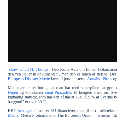
skrev Knud H. Thorup
i Den Korte Avis om filmen Dokumania:
den “en italiensk dokumentar”, men den er ingen af delene. D
European Disaster Movie
lavet af journalisterne
Annalisa Pirras
o
Man mærker ret hurtigt, at man har med skuespillere at gøre
Nûjen
og komikeren
Zinat Pirazadeh
. Et længere afsnit om Sv
løgnagtig statistik, som når den påstår at kun 15.9 % af Sverige
baggund” er over 30 %.
BBC
benægter
filmen er EU financieret, men tilsidst i rulleteks
Media
, Media Programme of The European Union,” hvordan “støt