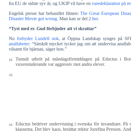
fra EU de sidste syv år, og UKIP vil have en
varedeklaration på re
Engelsk presse har behandlet filmen:
The Great European Disast
Disaster Movie got wrong.
Man kan se del 2
her.
“Tyst med er. Gud förbjuder att vi skrattar”
Nu
forbyder Lundell nok
, at Öppna Landskap synges på SFI.
analfabeter
: “Särskilt mycket tycker jag om att undervisa analfa
vilsamt för hjärnan, säger hon.”
Tumult utbröt på måndagsförmiddagen på Eductus i Bor
vuxenstuderande var aggressiv mot andra elever.
Eductus bedriver undervisning i svenska för invandrare. P
klasserna. Det blev kaos, berättar rektor Jozefina Persson. A