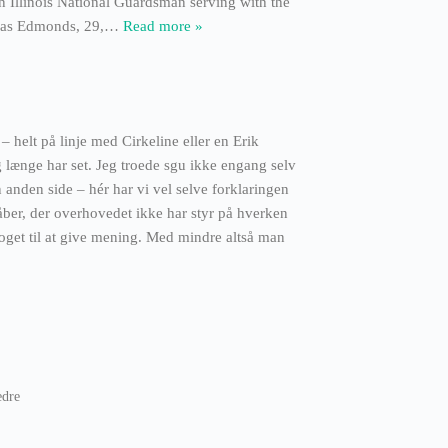
 Illinois National Guardsman serving with the
onas Edmonds, 29,
…
Read more »
 helt på linje med Cirkeline eller en Erik
eg længe har set. Jeg troede sgu ikke engang selv
anden side – hér har vi vel selve forklaringen
er, der overhovedet ikke har styr på hverken
 noget til at give mening. Med mindre altså man
edre