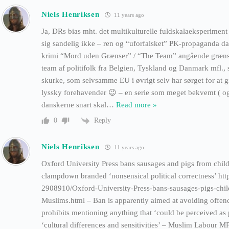
Niels Henriksen
11 years ago
Ja, DRs bias mht. det multikulturelle fuldskalaeksperimen
sig sandelig ikke – ren og “uforfalsket” PK-propaganda da
krimi “Mord uden Grænser” / “The Team” angående grænse
team af politifolk fra Belgien, Tyskland og Danmark mfl.
skurke, som selvsamme EU i øvrigt selv har sørget for at gi
lyssky forehavender 😉 – en serie som meget bekvemt ( o
danskerne snart skal
…
Read more »
Reply
0
Niels Henriksen
11 years ago
Oxford University Press bans sausages and pigs from childr
clampdown branded ‘nonsensical political correctness’ htt
2908910/Oxford-University-Press-bans-sausages-pigs-chil
Muslims.html – Ban is apparently aimed at avoiding offe
prohibits mentioning anything that ‘could be perceived as
‘cultural differences and sensitivities’ – Muslim Labour 