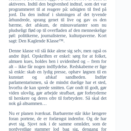
aktiveres. Indtil den begivenhed indtraf, som det var
programmeret til at reagere på: udsigten til fred på
jord. Da den indtraf i slutningen af det tyvende
århundrede, sprang genet til live og gav os den
bærme, det afskum, de minusvarianter som nu
pludseligt flød op til overfladen af den menneskelige
pøl: politikerne, journalisterne, kulturpaverne. Kort
sagt: Den Kaglende Klasse™.
Denne klasse vil slå ikke alene sig selv, men også os
andre ihjel. Opskriften er enkel: sørg for at folket,
almuen kues, holdes hen i uvidenhed og – frem for
alt – ikke får nogen indflydelse. Redskaberne er lige
så enkle: skab en lydig presse, ophæv løgnen til en
kunstart og afskaf sandheden. Indfør
parlamentarismen, så de mindst duelige har et sted,
hvorfra de kan sprede smitten. Gør ondt til godt, gør
viden ulovlig, gør arbejde strafbart, gør forbryderne
til herskere og deres ofre til forbrydere. Så skal det
nok gå altsammen…
Nu er planen iværksat. Barbarerne står ikke længere
foran portene, de er forlængst indenfor. Og de har
øvet sig. Sjovt nok i de samme områder, som de
nordvestlige stammer lod bag sig, dengang for