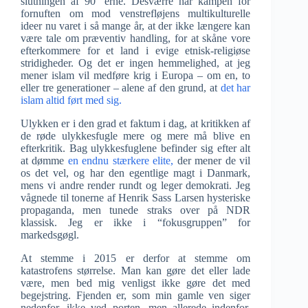
slutningen af 90′ erne. Desværre har kampen for
fornuften om mod venstrefløjens multikulturelle
ideer nu varet i så mange år, at der ikke længere kan
være tale om præventiv handling, for at skåne vore
efterkommere for et land i evige etnisk-religiøse
stridigheder. Og det er ingen hemmelighed, at jeg
mener islam vil medføre krig i Europa – om en, to
eller tre generationer – alene af den grund, at
det har
islam altid ført med sig.
Ulykken er i den grad et faktum i dag, at kritikken af
de røde ulykkesfugle mere og mere må blive en
efterkritik. Bag ulykkesfuglene befinder sig efter alt
at dømme
en endnu stærkere elite,
der mener de vil
os det vel, og har den egentlige magt i Danmark,
mens vi andre render rundt og leger demokrati. Jeg
vågnede til tonerne af Henrik Sass Larsen hysteriske
propaganda, men tunede straks over på NDR
klassisk. Jeg er ikke i “fokusgruppen” for
markedsgøgl.
At stemme i 2015 er derfor at stemme om
katastrofens størrelse. Man kan gøre det eller lade
være, men bed mig venligst ikke gøre det med
begejstring. Fjenden er, som min gamle ven siger
nedenfor, ikke ved porten, men allerede indenfor.