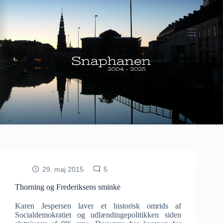
Fortsæt
til
indhold
29. maj 2015
5
Thorning og Frederiksens sminke
Karen Jespersen laver et historisk omrids af
Socialdemokratiet og udlændingepolitikken siden