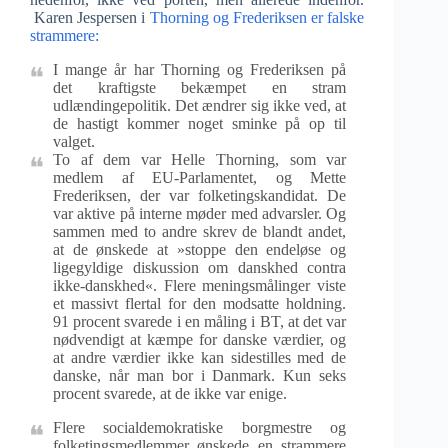
Karen Jespersen i
Thorning og Frederiksen er falske
strammere:
I mange år har Thorning og Frederiksen på
det kraftigste bekæmpet en stram
udlændingepolitik. Det ændrer sig ikke ved, at
de hastigt kommer noget sminke på op til
valget.
To af dem var Helle Thorning, som var
medlem af EU-Parlamentet, og Mette
Frederiksen, der var folketingskandidat. De
var aktive på interne møder med advarsler. Og
sammen med to andre skrev de blandt andet,
at de ønskede at »stoppe den endeløse og
ligegyldige diskussion om danskhed contra
ikke-danskhed«. Flere meningsmålinger viste
et massivt flertal for den modsatte holdning.
91 procent svarede i en måling i BT, at det var
nødvendigt at kæmpe for danske værdier, og
at andre værdier ikke kan sidestilles med de
danske, når man bor i Danmark. Kun seks
procent svarede, at de ikke var enige.
Flere socialdemokratiske borgmestre og
folketingsmedlemmer ønskede en strammere