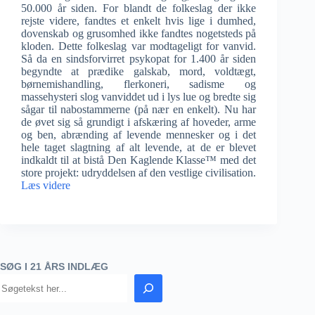
50.000 år siden. For blandt de folkeslag der ikke
rejste videre, fandtes et enkelt hvis lige i dumhed,
dovenskab og grusomhed ikke fandtes nogetsteds på
kloden. Dette folkeslag var modtageligt for vanvid.
Så da en sindsforvirret psykopat for 1.400 år siden
begyndte at prædike galskab, mord, voldtægt,
børnemishandling, flerkoneri, sadisme og
massehysteri slog vanviddet ud i lys lue og bredte sig
sågar til nabostammerne (på nær en enkelt). Nu har
de øvet sig så grundigt i afskæring af hoveder, arme
og ben, abrænding af levende mennesker og i det
hele taget slagtning af alt levende, at de er blevet
indkaldt til at bistå Den Kaglende Klasse™ med det
store projekt: udryddelsen af den vestlige civilisation.
Læs videre
SØG I 21 ÅRS INDLÆG