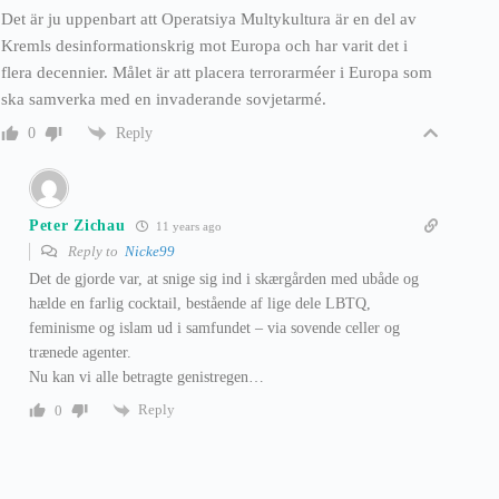
Det är ju uppenbart att Operatsiya Multykultura är en del av
Kremls desinformationskrig mot Europa och har varit det i
flera decennier. Målet är att placera terrorarméer i Europa som
ska samverka med en invaderande sovjetarmé.
Reply
0
Peter Zichau
11 years ago
Reply to
Nicke99
Det de gjorde var, at snige sig ind i skærgården med ubåde og
hælde en farlig cocktail, bestående af lige dele LBTQ,
feminisme og islam ud i samfundet – via sovende celler og
trænede agenter.
Nu kan vi alle betragte genistregen…
Reply
0