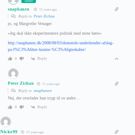
Author
snaphanen
11 years ago
Reply to
Peter Zichau
jo, og Margrethe Vestager
»Jeg skal ikke eksperimentere politisk med mine børn«
http://snaphanen.dk/2008/08/03/domstole-underkender-afslag-
pa-f%C3%A6tter-kusine-%C3%A6gteskaber/
Reply
0
Peter Zichau
11 years ago
Reply to
snaphanen
Nej, det overlader hun trygt til os andre…
Reply
0
Nicke99
11 years ago