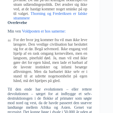
stram udlændingepolitik. Det ændrer sig ikke
ved, at de hastigt kommer noget sminke på op
til valget.
Thorning og Frederiksen er falske
strammere
Overlevelse
Min ven
Voldposten er hos samerne:
For der hvor jeg kommer fra vil man ikke leve
længere. Den vestlige civilisation har besluttet
sig for at dø. Begå selvmord. Ikke engang ved
hjælp af en rask omgang kernevåben, men en
langsom, pinefuld død. Ja, man vil end ikke
gøre det for egen hånd, men lade et barbari af
de laveste instinkter og infami besørge
aflivningen. Men da barbariet ikke selv er i
stand til at udrette nogetsomhelst på egen
hånd, må det hjælpes på gled.
Til den ende har evolutionen – eller rettere
devolutionen – sørget for at indbygge et selv-
destruktionsgen i de flokke af primater som søgte
mod nord og vest, da de havde passeret den snævre
landtange mellem Afrika og Asien. Genet var
recessivt. Det kunne ligge i dvale i 50.000 år uden at