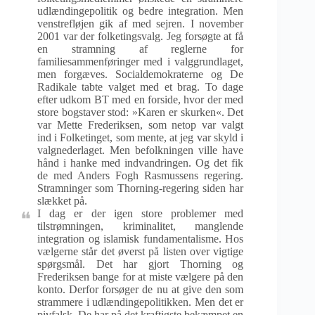
udlændingepolitik og bedre integration. Men
venstrefløjen gik af med sejren. I november
2001 var der folketingsvalg. Jeg forsøgte at få
en stramning af reglerne for
familiesammenføringer med i valggrundlaget,
men forgæves. Socialdemokraterne og De
Radikale tabte valget med et brag. To dage
efter udkom BT med en forside, hvor der med
store bogstaver stod: »Karen er skurken«. Det
var Mette Frederiksen, som netop var valgt
ind i Folketinget, som mente, at jeg var skyld i
valgnederlaget. Men befolkningen ville have
hånd i hanke med indvandringen. Og det fik
de med Anders Fogh Rasmussens regering.
Stramninger som Thorning-regering siden har
slækket på.
I dag er der igen store problemer med
tilstrømningen, kriminalitet, manglende
integration og islamisk fundamentalisme. Hos
vælgerne står det øverst på listen over vigtige
spørgsmål. Det har gjort Thorning og
Frederiksen bange for at miste vælgere på den
konto. Derfor forsøger de nu at give den som
strammere i udlændingepolitikken. Men det er
pivfalsk. De har på det kraftigste bekæmpet en