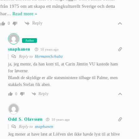
från 1975 om att skapa ett mångkulturellt Sverige och detta
har
…
Read more »
Reply
0
Author
snaphanen
10 years ago
Reply to
HermannSchultz
ja, jeg mente, da han kom til, at Carin Jämtin VU kastede ham
for løverne.
Blandt de skyldige er alle statsministere tilbage til Palme, men
stakkels Stefan fik aben.
Reply
0
Odd S. Olavssøn
10 years ago
Reply to
snaphanen
Jeg mener at have læst at Löfven slet ikke havde lyst til at blive