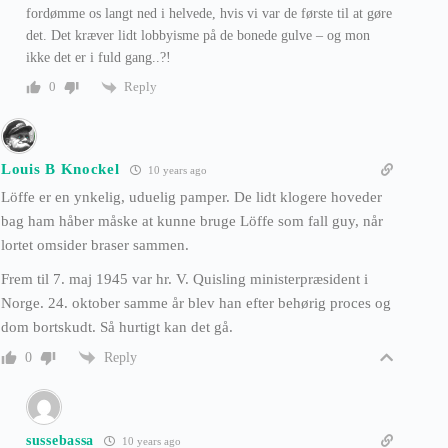
fordømme os langt ned i helvede, hvis vi var de første til at gøre
det. Det kræver lidt lobbyisme på de bonede gulve – og mon
ikke det er i fuld gang..?!
Reply
0
Louis B Knockel
10 years ago
Löffe er en ynkelig, uduelig pamper. De lidt klogere hoveder
bag ham håber måske at kunne bruge Löffe som fall guy, når
lortet omsider braser sammen.
Frem til 7. maj 1945 var hr. V. Quisling ministerpræsident i
Norge. 24. oktober samme år blev han efter behørig proces og
dom bortskudt. Så hurtigt kan det gå.
Reply
0
sussebassa
10 years ago