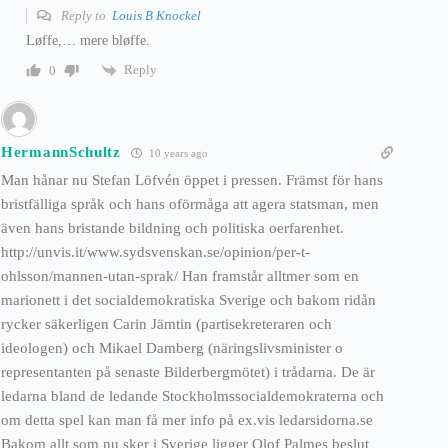
Reply to
Louis B Knockel
Løffe,… mere bløffe.
Reply
0
HermannSchultz
10 years ago
Man hånar nu Stefan Löfvén öppet i pressen. Främst för hans
bristfälliga språk och hans oförmåga att agera statsman, men
även hans bristande bildning och politiska oerfarenhet.
http://unvis.it/www.sydsvenskan.se/opinion/per-t-
ohlsson/mannen-utan-sprak/ Han framstår alltmer som en
marionett i det socialdemokratiska Sverige och bakom ridån
rycker säkerligen Carin Jämtin (partisekreteraren och
ideologen) och Mikael Damberg (näringslivsminister o
representanten på senaste Bilderbergmötet) i trådarna. De är
ledarna bland de ledande Stockholmssocialdemokraterna och
om detta spel kan man få mer info på ex.vis ledarsidorna.se
Bakom allt som nu sker i Sverige ligger Olof Palmes beslut