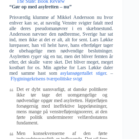
The State: Book Review
“Gør op med asylretten – nu”
Prisværdig klumme af Mikkel Andersson nu hvor
enhver kan se, at navnlig Venstre svigter fatalt med
alle deres pseudomanøvrer i en skæbnestund.
Andersson nævner den nødbremse, Sverige har sat
ind, men ikke at det er alt, alt for sent. Lars Løkke
lurepasser, han vil helst have, hans efterfølger tager
de ubehagelige men nødvendige beslutninger.
Asylretten
ryger
sig en tur, men det bliver femten år
efter, det skulle være sket. Det bliver meget, meget
kostbart for os. Min agtelse for Lars Løkke daler
med samme hast som
asylansøgertallet stiger
. –
Flygtningekrisens tværpolitiske svigt
Det er dybt uansvarligt, at danske politikere
ikke tør tage det uomgængelige og
nødvendige opgør med asylretten. Højrefløjen
forsøgersig med ineffektive lappeløsninger,
mens mange på venstrefløjenignorerer, at den
førte politik underminerer velfærdsstatens
fundament.
Men konsekvenserne af den førte
indvandringspolitik er indlysende. Det vil føre