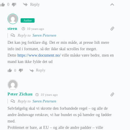
Reply
0
Author
steen
10 years ago
Reply to
Søren Petersen
Det kan jeg forklare dig. Det er min måde, at presse lidt mere
info ind i formatet, så der ikke skal scrolles for meget.
Dette
https://www.document.no/
ville måske være bedre, men en
mand kan ikke fylde det ud
Reply
0
Peter Zichau
10 years ago
Reply to
Søren Petersen
Selvfølgelig skal vi skrotte den forbandede regel – og alle de
andre åndssvage retskrav, vi har bundet os på hænder og fødder
med.
Problemet er bare, at EU – og alle de andre padder – ville