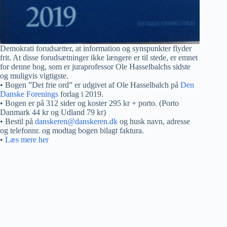
Demokrati forudsætter, at information og synspunkter flyder
frit. At disse forudsætninger ikke længere er til stede, er emnet
for denne bog, som er juraprofessor Ole Hasselbalchs sidste
og muligvis vigtigste.
• Bogen ”Det frie ord” er udgivet af Ole Hasselbalch på
Den
Danske Forenings
forlag i 2019.
• Bogen er på 312 sider og koster 295 kr + porto. (Porto
Danmark 44 kr og Udland 79 kr)
• Bestil på
danskeren@danskeren.dk
og husk navn, adresse
og telefonnr. og modtag bogen bilagt faktura.
•
Læs mere her