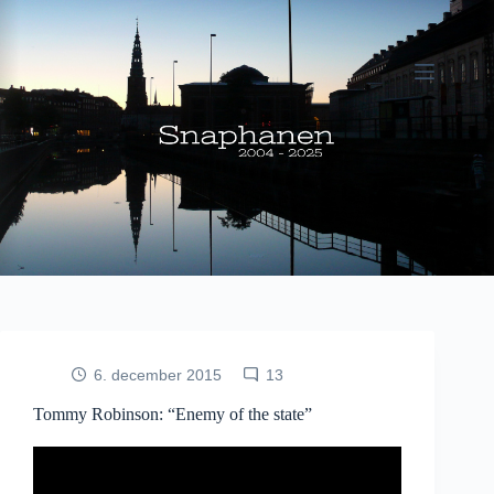
Fortsæt
til
indhold
6. december 2015
13
Tommy Robinson: “Enemy of the state”