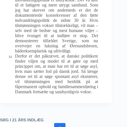
til et fattigere og mere utrygt samfund. Som
jeg har skrevet om andetsteds er det de
dokumenterede konsekvenser af den førte
indvandringspolitik de sidste 30 år. Hvis
tilstrømningen vokser tilstrækkeligt, vil man –
selv med de bedste og mest humane viljer –
blive tvunget til at indføre et stop. Det
demonstrerer tilfældet Sverige, som nu
overvejer en lukning af Øresundsbroen,
bådeeksemplarisk og ufrivilligt.
Derfor er det påkrævet, at danske politikere
finder viljen og modet til at gøre op med
princippet om, at man har ret til at søge asyl,
hvis man sætter fod på dansk jord. Så længe
denne ret til at søge spontant asyl eksisterer,
vil tilstrømningen med henblik på at
fåpermanent ophold og familiesammenføring i
Danmark fortsætte og sandsynligvis vokse.
SØG I 21 ÅRS INDLÆG