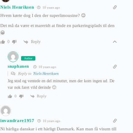
Niels Henriksen
10 years ago
Hvem kørte dog I den der superlimousine? 😉
Det må da være et mareridt at finde en parkeringsplads til den
😀
Reply
0
Author
snaphanen
10 years ago
Reply to
Niels Henriksen
Jeg stod og ventede en del minutter, men der kom ingen ud. De
var nok faret vild derinde 🙂
Reply
0
invandrare1957
10 years ago
Ni härliga danskar i ett härligt Danmark. Kan man få visum till