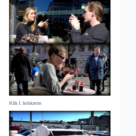
Klik f. helskærm