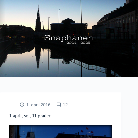
Fortsæt
til
indhold
1. april 2016
12
1 april, sol, 11 grader