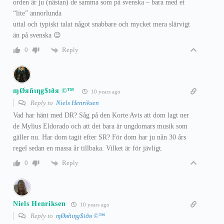
orden är ju (nästan) de samma som på svenska – bara med et
“lite” annorlunda
uttal och typiskt talat något snabbare och mycket mera slärvigt
än på svenska 😉
Reply
0
ɱØяñιηg$ʇðя ©™
10 years ago
Reply to
Niels Henriksen
Vad har hänt med DR? Såg på den Korte Avis att dom lagt ner
de Mylius Eldorado och att det bara är ungdomars musik som
gäller nu. Har dom tagit efter SR? För dom har ju nån 30 års
regel sedan en massa år tillbaka. Vilket är för jävligt.
Reply
0
Niels Henriksen
10 years ago
Reply to
ɱØяñιηg$ʇðя ©™