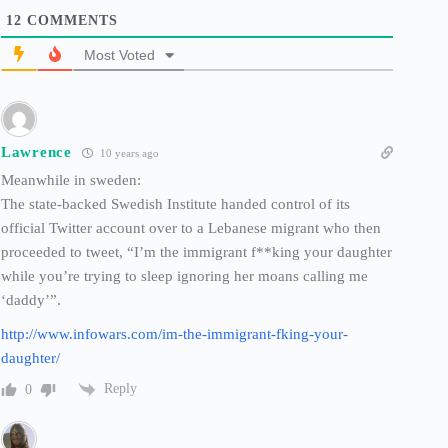
12
COMMENTS
Most Voted
Lawrence
10 years ago
Meanwhile in sweden:
The state-backed Swedish Institute handed control of its
official Twitter account over to a Lebanese migrant who then
proceeded to tweet, “I’m the immigrant f**king your daughter
while you’re trying to sleep ignoring her moans calling me
‘daddy’”.
http://www.infowars.com/im-the-immigrant-fking-your-
daughter/
Reply
0