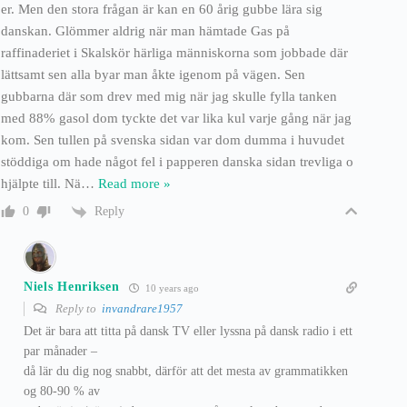
er. Men den stora frågan är kan en 60 årig gubbe lära sig
danskan. Glömmer aldrig när man hämtade Gas på
raffinaderiet i Skalskör härliga människorna som jobbade där
lättsamt sen alla byar man åkte igenom på vägen. Sen
gubbarna där som drev med mig när jag skulle fylla tanken
med 88% gasol dom tyckte det var lika kul varje gång när jag
kom. Sen tullen på svenska sidan var dom dumma i huvudet
stöddiga om hade något fel i papperen danska sidan trevliga o
hjälpte till. Nä
…
Read more »
Reply
0
Niels Henriksen
10 years ago
Reply to
invandrare1957
Det är bara att titta på dansk TV eller lyssna på dansk radio i ett
par månader –
då lär du dig nog snabbt, därför att det mesta av grammatikken
og 80-90 % av