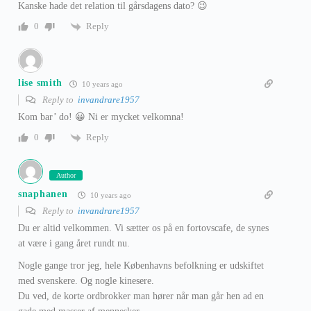
Kanske hade det relation til gårsdagens dato? 😉
Reply
0
lise smith
10 years ago
Reply to
invandrare1957
Kom bar’ do! 😀 Ni er mycket velkomna!
Reply
0
Author
snaphanen
10 years ago
Reply to
invandrare1957
Du er altid velkommen. Vi sætter os på en fortovscafe, de synes
at være i gang året rundt nu.
Nogle gange tror jeg, hele Københavns befolkning er udskiftet
med svenskere. Og nogle kinesere.
Du ved, de korte ordbrokker man hører når man går hen ad en