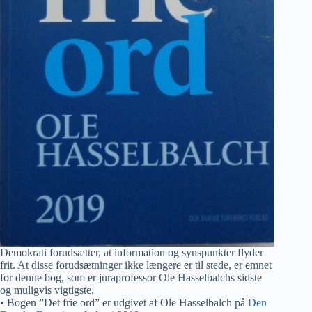
Demokrati forudsætter, at information og synspunkter flyder
frit. At disse forudsætninger ikke længere er til stede, er emnet
for denne bog, som er juraprofessor Ole Hasselbalchs sidste
og muligvis vigtigste.
• Bogen ”Det frie ord” er udgivet af Ole Hasselbalch på
Den