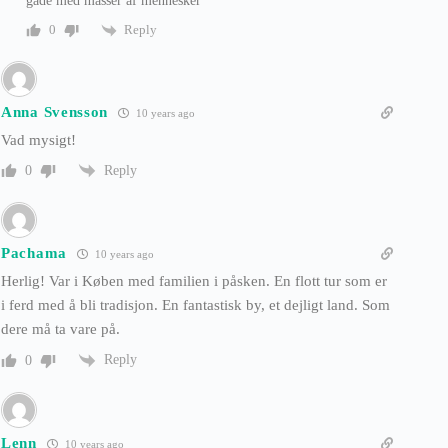
gade med masser af mennesker
Reply
0
Anna Svensson
10 years ago
Vad mysigt!
Reply
0
Pachama
10 years ago
Herlig! Var i Køben med familien i påsken. En flott tur som er
i ferd med å bli tradisjon. En fantastisk by, et dejligt land. Som
dere må ta vare på.
Reply
0
Lenn
10 years ago