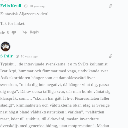
FelixKrull
10 years ago
Fantastisk Aljazeera-video!
Tak for linket.
Reply
0
S Pdlr
10 years ago
Typiskt… de intervjuade svenskarna, t o m SvD:s kolumnist
Ivar Arpi, hummar och flummar med vaga, undvikande svar.
Åsiktskorridoren hänger som ett damoklessvärd över
svensken, “uttala dig inte negativt, då hänger vi ut dig, passa
dig noga”. Därav dessa taffliga svar, där man borde väntat sig
klarspråk, som…. “skolan har gått åt h-e; Pisaresultaten faller
stadigt”, kriminaliteten och våldtäkterna ökar, idag är Sverige
näst högst bland våldtäktsstatistiken i världen”, “välfärden
rasar, köer till sjukhus, till äldrevård, medan invandrare
översköljs med generösa bidrag, utan motprestation”. Medan