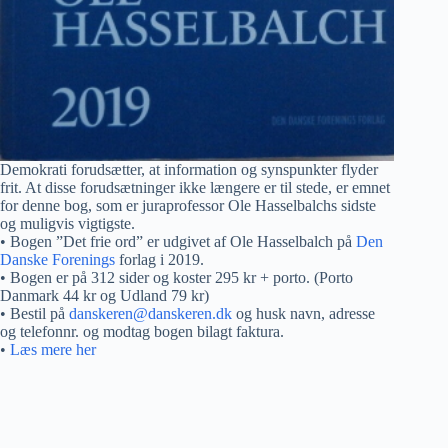
Demokrati forudsætter, at information og synspunkter flyder
frit. At disse forudsætninger ikke længere er til stede, er emnet
for denne bog, som er juraprofessor Ole Hasselbalchs sidste
og muligvis vigtigste.
• Bogen ”Det frie ord” er udgivet af Ole Hasselbalch på
Den
Danske Forenings
forlag i 2019.
• Bogen er på 312 sider og koster 295 kr + porto. (Porto
Danmark 44 kr og Udland 79 kr)
• Bestil på
danskeren@danskeren.dk
og husk navn, adresse
og telefonnr. og modtag bogen bilagt faktura.
•
Læs mere her