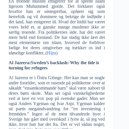
En troende muslim emigrerer for at sprede islam
ligesom Muhammed gjorde. Det forklarer også
hvorfor han er uintegrerbar, opfører sig som
herrefolk og vil dominere og bekrige de indfødte i
det land, han emigrerer til. Hvad der hidtil har været
vores held er, at ganske mange muslimer ikke er
særlig troende. Fra politikernes side, har det været
mere held end forstand. De har stadig ikke lært det
mest elementære om islam, hvorved de forbliver
farlige for deres omgivelser og trækker os ind i
uløselige konflikter..(
Hijra
)
Al Jazeera:Sweden’s backlash: Why the tide is
turning for refugees
Al Jazeera er i Östra Giönge. Her kan man se nogle
andre forældre, som er rasende på politikerne over at
såkaldt “ensamkommande barn” skal være naboer til
deres børn skole. Man ser også vanskelighederne
ved at lave en vox pop på svenske gader. Man ser
også Anders Ygeman og Ivar Arpi. Ygeman kalder
sit partis megaindvandring for “en investering i
fremtiden.” Ingen af de mest tilvandrede byer i
Sverige har gået med overskud i fyrre år, så jeg ved
ikke, hvor han har det fra. Det er vel sådan noget,