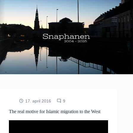
Fortsæt
til
indhold
17. april 2016
9
The real motive for Islamic migration to the West