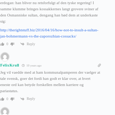
erdogan: han bliver nu retsforfulgt af den tyske regering! I
samme klumme bringes kossakkernes langt grovere sviner af
den Osmanniske sultan, dengang han bød dem at underkaste
sig:
http://therightstuff.biz/2016/04/16/how-not-to-insult-a-sultan-
jan-bohmermann-vs-the-zaporozhian-cossacks/
Reply
0
FelixKrull
10 years ago
Jeg vil vaedde med at ham kommunalpamperen der vaelger at
tale svensk, goer det fordi han godt er klar over, at hvert
eneste ord kan betyde forskellen mellem karriere og
pariastatus.
Reply
0