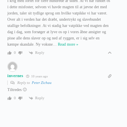
i krig med lortet for flere hundrede år siden. At vi har fundet os
i dette misfoster, selvom vi havde magten til at jævne det med
jorden, taler sit tydlige sprog om hvilke vatpikke vi har været.
Over alt i verden har det dræbt, undertrykt og slavebundet
utallige befolkninger. At vi stadig har vatpikke ved magten den
dag i dag, som forsøger at lyve os op i vores åbne ansigter og
pisse alle dens slaver op og ned af ryggen, er i sig selv en
kæmpe skandale. Ny voksne
…
Read more »
Reply
0
invernes
10 years ago
Reply to
Peter Zichau
Tiltredes 🙂
Reply
0