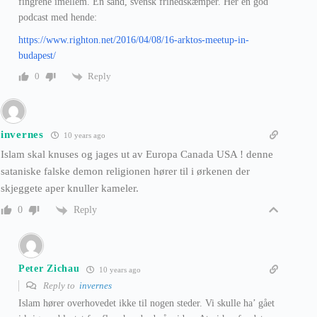
fingrene imellem. En sand, svensk frihedskæmper. Her en god
podcast med hende:
https://www.righton.net/2016/04/08/16-arktos-meetup-in-
budapest/
Reply
0
invernes
10 years ago
Islam skal knuses og jages ut av Europa Canada USA ! denne
sataniske falske demon religionen hører til i ørkenen der
skjeggete aper knuller kameler.
Reply
0
Peter Zichau
10 years ago
Reply to
invernes
Islam hører overhovedet ikke til nogen steder. Vi skulle ha’ gået