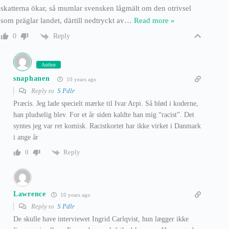
skatterna ökar, så mumlar svensken lågmält om den otrivsel
som präglar landet, därtill nedtryckt av
…
Read more »
Reply
0
Author
snaphanen
10 years ago
Reply to
S Pdlr
Præcis. Jeg lade specielt mærke til Ivar Arpi. Så blød i koderne,
han pludselig blev. For et år siden kaldte han mig “racist”. Det
syntes jeg var ret komisk. Racistkortet har ikke virket i Danmark
i ange år
Reply
0
Lawrence
10 years ago
Reply to
S Pdlr
De skulle have interviewet Ingrid Carlqvist, hun lægger ikke