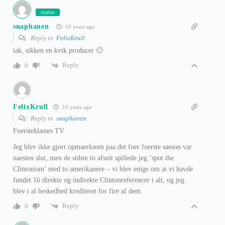
Author
snaphanen
10 years ago
Reply to
FelixKrull
tak, sikken en kvik producer 🙂
Reply
0
FelixKrull
10 years ago
Reply to
snaphanen
Foersteklasses TV.
Jeg blev ikke gjort opmaerksom paa det foer foerste saeson var
naesten slut, men de sidste to afsnit spillede jeg ‘spot the
Clintonism’ med to amerikanere – vi blev enige om at vi havde
fundet 16 direkte og indirekte Clintonreferencer i alt, og jeg
blev i al beskedhed krediteret for fire af dem.
Reply
0