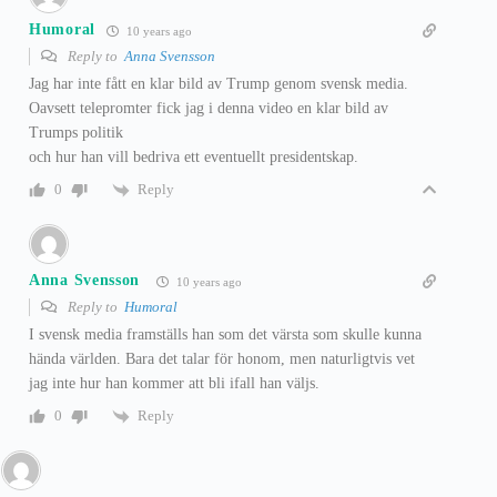
Humoral
10 years ago
Reply to
Anna Svensson
Jag har inte fått en klar bild av Trump genom svensk media.
Oavsett telepromter fick jag i denna video en klar bild av
Trumps politik
och hur han vill bedriva ett eventuellt presidentskap.
Reply
0
Anna Svensson
10 years ago
Reply to
Humoral
I svensk media framställs han som det värsta som skulle kunna
hända världen. Bara det talar för honom, men naturligtvis vet
jag inte hur han kommer att bli ifall han väljs.
Reply
0