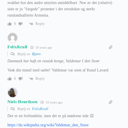
svakhet hos den andre utnyttes umiddelbart. Noe av det (relativt)
siste er jo “fargede” protester i det ortodokse og sterkt
russlandsallierte Armenia.
Reply
0
FelixKrull
10 years ago
Reply to
Bjørn
Danmark har haft en russisk konge, Valdemar I den Store
Vask din mund med saebe! Valdemar var soen af Knud Lavard.
Reply
0
Niels Henriksen
10 years ago
Reply to
FelixKrull
Der er en forbindelse, men det er på mødrene side 😉
https://da.wikipedia.org/wiki/Valdemar_den_Store