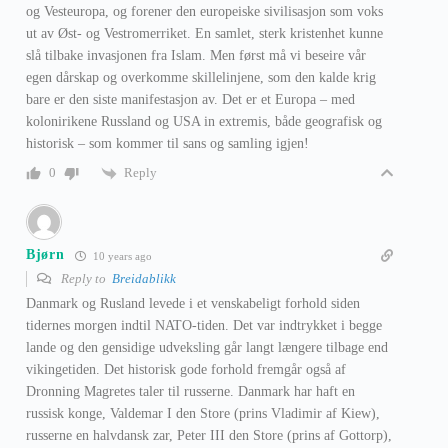
og Vesteuropa, og forener den europeiske sivilisasjon som voks
ut av Øst- og Vestromerriket. En samlet, sterk kristenhet kunne
slå tilbake invasjonen fra Islam. Men først må vi beseire vår
egen dårskap og overkomme skillelinjene, som den kalde krig
bare er den siste manifestasjon av. Det er et Europa – med
kolonirikene Russland og USA in extremis, både geografisk og
historisk – som kommer til sans og samling igjen!
Reply
0
Bjørn
10 years ago
Reply to
Breidablikk
Danmark og Rusland levede i et venskabeligt forhold siden
tidernes morgen indtil NATO-tiden. Det var indtrykket i begge
lande og den gensidige udveksling går langt længere tilbage end
vikingetiden. Det historisk gode forhold fremgår også af
Dronning Magretes taler til russerne. Danmark har haft en
russisk konge, Valdemar I den Store (prins Vladimir af Kiew),
russerne en halvdansk zar, Peter III den Store (prins af Gottorp),