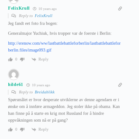
FelixKrull
10 years ago
Reply to
FelixKrull
Jeg fandt eet foto fra bogen:
Generalmajor Yuchiuk, hvis tropper var de foerste i Berlin:
http://erenow.com/ww/lastbattlebattleforberlin/lastbattlebattlefor
berlin.files/image093.gif
Reply
0
hilde61
10 years ago
Reply to
Breidablikk
Spørsmålet er hvor desperate utviklerne av denne agendaen er i
ønske om å innføre armageddon. Jeg stoler ikke på obama. Kan
han finne på å starte en krig mot Russland for å hindre
oppvåkningen som nå er på gang?
Reply
0