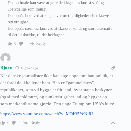
Det optimale kan være at gøre de klagendes kor så små og
ubetydelige som muligt.
Det opnås ikke ved at klage over uretfærdigheder eller kræve
retfærdighed.
Det opnås nærmest kun ved at skabe et solidt og stort alternativ
til det udskældte, til det beklagede.
Reply
0
Bjørn
10 years ago
Når danske journalister ikke kan sige noget om han politik, er
det fordi de ikke lytter ham. Han er “gammeldaws”
republikaner, som vil bygge et frit land, hvor staten beskytter
(også med toldmure) og punktvist griber ind og bygger op
som merkantilisterne gjorde. Den unge Trump om USA’s kurs:
https://www.youtube.com/watch?v=MOKi5YeNtRI
Reply
0