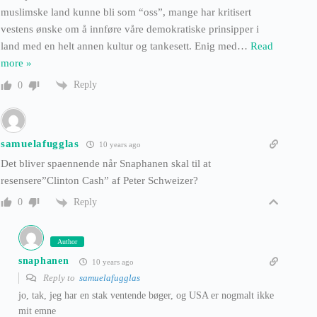
muslimske land kunne bli som “oss”, mange har kritisert
vestens ønske om å innføre våre demokratiske prinsipper i
land med en helt annen kultur og tankesett. Enig med
…
Read
more »
Reply
0
samuelafugglas
10 years ago
Det bliver spaennende når Snaphanen skal til at
resensere”Clinton Cash” af Peter Schweizer?
Reply
0
Author
snaphanen
10 years ago
Reply to
samuelafugglas
jo, tak, jeg har en stak ventende bøger, og USA er nogmalt ikke
mit emne