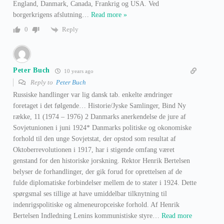
England, Danmark, Canada, Frankrig og USA. Ved
borgerkrigens afslutning
…
Read more »
Reply
0
Peter Buch
10 years ago
Reply to
Peter Buch
Russiske handlinger var lig dansk tab. enkelte ændringer
foretaget i det følgende… Historie/Jyske Samlinger, Bind Ny
række, 11 (1974 – 1976) 2 Danmarks anerkendelse de jure af
Sovjetunionen i juni 1924* Danmarks politiske og okonomiske
forhold til den unge Sovjetstat, der opstod som resultat af
Oktoberrevolutionen i 1917, har i stigende omfang været
genstand for den historiske jorskning. Rektor Henrik Bertelsen
belyser de forhandlinger, der gik forud for oprettelsen af de
fulde diplomatiske forbindelser mellem de to stater i 1924. Dette
spørgsmal ses tillige at have umiddelbar tilknytning til
indenrigspolitiske og almeneuropceiske forhold. Af Henrik
Bertelsen Indledning Lenins kommunistiske styre
…
Read more