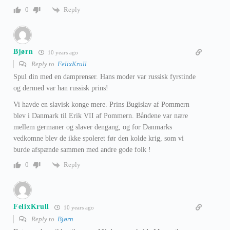
Reply
0
Bjørn
10 years ago
Reply to
FelixKrull
Spul din med en damprenser. Hans moder var russisk fyrstinde
og dermed var han russisk prins!
Vi havde en slavisk konge mere. Prins Bugislav af Pommern
blev i Danmark til Erik VII af Pommern. Båndene var nære
mellem germaner og slaver dengang, og for Danmarks
vedkomne blev de ikke spoleret før den kolde krig, som vi
burde afspænde sammen med andre gode folk !
Reply
0
FelixKrull
10 years ago
Reply to
Bjørn