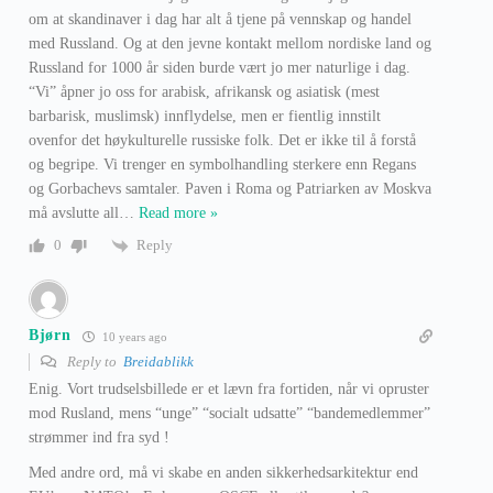
om at skandinaver i dag har alt å tjene på vennskap og handel
med Russland. Og at den jevne kontakt mellom nordiske land og
Russland for 1000 år siden burde vært jo mer naturlige i dag.
“Vi” åpner jo oss for arabisk, afrikansk og asiatisk (mest
barbarisk, muslimsk) innflydelse, men er fientlig innstilt
ovenfor det høykulturelle russiske folk. Det er ikke til å forstå
og begripe. Vi trenger en symbolhandling sterkere enn Regans
og Gorbachevs samtaler. Paven i Roma og Patriarken av Moskva
må avslutte all
…
Read more »
Reply
0
Bjørn
10 years ago
Reply to
Breidablikk
Enig. Vort trudselsbillede er et lævn fra fortiden, når vi opruster
mod Rusland, mens “unge” “socialt udsatte” “bandemedlemmer”
strømmer ind fra syd !
Med andre ord, må vi skabe en anden sikkerhedsarkitektur end