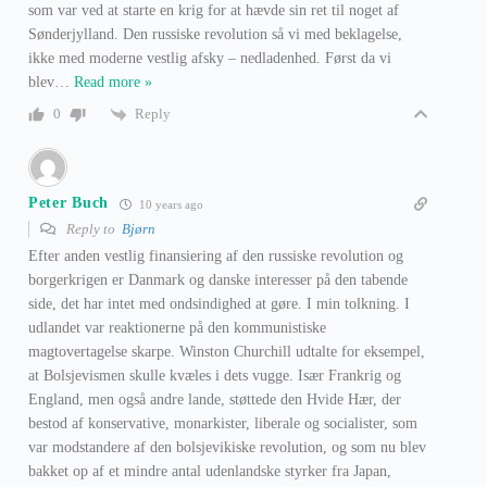
som var ved at starte en krig for at hævde sin ret til noget af
Sønderjylland. Den russiske revolution så vi med beklagelse,
ikke med moderne vestlig afsky – nedladenhed. Først da vi
blev
…
Read more »
Reply
0
Peter Buch
10 years ago
Reply to
Bjørn
Efter anden vestlig finansiering af den russiske revolution og
borgerkrigen er Danmark og danske interesser på den tabende
side, det har intet med ondsindighed at gøre. I min tolkning. I
udlandet var reaktionerne på den kommunistiske
magtovertagelse skarpe. Winston Churchill udtalte for eksempel,
at Bolsjevismen skulle kvæles i dets vugge. Især Frankrig og
England, men også andre lande, støttede den Hvide Hær, der
bestod af konservative, monarkister, liberale og socialister, som
var modstandere af den bolsjevikiske revolution, og som nu blev
bakket op af et mindre antal udenlandske styrker fra Japan,