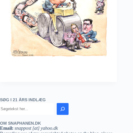
SØG I 21 ÅRS INDLÆG
OM SNAPHANEN.DK
Email:
snappost [at] yahoo.dk