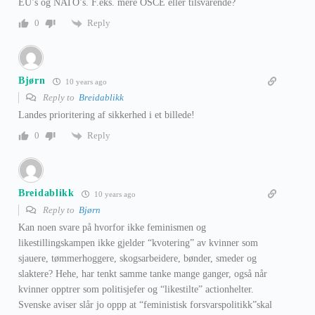
EU’s og NATO’s. F.eks. mere OSCE eller tilsvarende?
Reply
0
Bjørn
10 years ago
Reply to
Breidablikk
Landes prioritering af sikkerhed i et billede!
Reply
0
Breidablikk
10 years ago
Reply to
Bjørn
Kan noen svare på hvorfor ikke feminismen og
likestillingskampen ikke gjelder “kvotering” av kvinner som
sjauere, tømmerhoggere, skogsarbeidere, bønder, smeder og
slaktere? Hehe, har tenkt samme tanke mange ganger, også når
kvinner opptrer som politisjefer og “likestilte” actionhelter.
Svenske aviser slår jo oppp at “feministisk forsvarspolitikk”skal