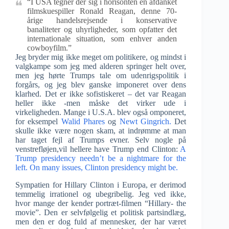
“I USA tegner der sig i horisonten en afdanket
filmskuespiller Ronald Reagan, denne 70-
årige handelsrejsende i konservative
banaliteter og uhyrligheder, som opfatter det
internationale situation, som enhver anden
cowboyfilm.”
Jeg bryder mig ikke meget om politikere, og mindst i
valgkampe som jeg med alderen springer helt over,
men jeg hørte Trumps tale om udenrigspolitik i
forgårs, og jeg blev ganske imponeret over dens
klarhed. Det er ikke sofistiskeret – det var Reagan
heller ikke -men måske det virker ude i
virkeligheden. Mange i U.S.A. blev også omponeret,
for eksempel
Walid Phares
og
Newt Gingrich.
Det
skulle ikke være nogen skam, at indrømme at man
har taget fejl af Trumps evner. Selv nogle på
venstrefløjen,vil hellere have Trump end Clinton:
A
Trump presidency needn’t be a nightmare for the
left. On many issues, Clinton presidency might be.
Sympatien for Hillary Clinton i Europa, er derimod
temmelig irrationel og ubegribelig. Jeg ved ikke,
hvor mange der kender portræt-filmen “Hillary- the
movie”. Den er selvfølgelig et politisk partsindlæg,
men den er dog fuld af mennesker, der har været