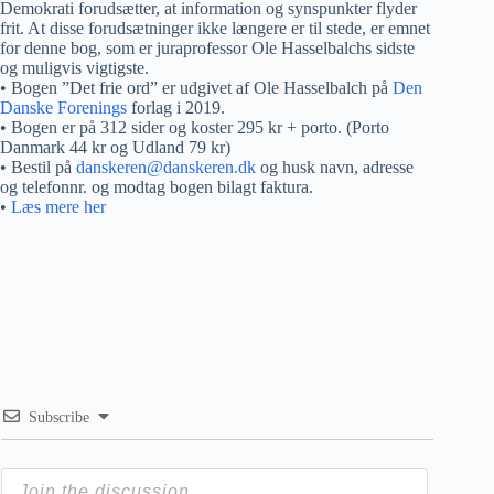
Demokrati forudsætter, at information og synspunkter flyder
frit. At disse forudsætninger ikke længere er til stede, er emnet
for denne bog, som er juraprofessor Ole Hasselbalchs sidste
og muligvis vigtigste.
• Bogen ”Det frie ord” er udgivet af Ole Hasselbalch på
Den
Danske Forenings
forlag i 2019.
• Bogen er på 312 sider og koster 295 kr + porto. (Porto
Danmark 44 kr og Udland 79 kr)
• Bestil på
danskeren@danskeren.dk
og husk navn, adresse
og telefonnr. og modtag bogen bilagt faktura.
•
Læs mere her
Subscribe