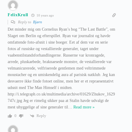
FelixKrull
10 years ago
Reply to
Bjørn
Det minder mig om Cornelius Ryan’s bog “The Last Battle”, om
Slaget om Berlin og efterspillet. Ryan var journalist og havde
omfattende foto-afsnit i sine boeger. Eet af dem var en serie
fotos af russiske og vestallierede generaler, taget under
vaabenstilstandsforhandlingerne. Russerne var kronragede,
arrede, pluskaebede, braknaesede monstre, de vestallierede var
velmanicurerede, velfriserede gentlemen med veltrimmede
moustacher og en umiskendelig aura af parisisk natklub. Jeg kan
desvaerre ikke finde fotoet online, men her er et repraesentativt
udsnit med The Man Himself i midten.
http://i.telegraph.co.uk/multimedia/archive/01629/Zhukov_1629
747c.jpg Jeg er rimelig sikker paa at Stalin havde udvalgt de
mest uhyggelige af sine generaler til
…
Read more »
Reply
0