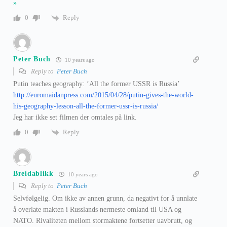
»
Reply
0
Peter Buch
10 years ago
Reply to
Peter Buch
Putin teaches geography: ‘All the former USSR is Russia’
http://euromaidanpress.com/2015/04/28/putin-gives-the-world-
his-geography-lesson-all-the-former-ussr-is-russia/
Jeg har ikke set filmen der omtales på link.
Reply
0
Breidablikk
10 years ago
Reply to
Peter Buch
Selvfølgelig. Om ikke av annen grunn, da negativt for å unnlate
å overlate makten i Russlands nermeste omland til USA og
NATO. Rivaliteten mellom stormaktene fortsetter uavbrutt, og