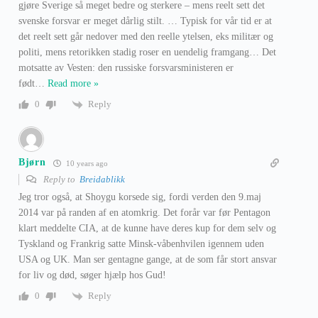
gjøre Sverige så meget bedre og sterkere – mens reelt sett det
svenske forsvar er meget dårlig stilt. … Typisk for vår tid er at
det reelt sett går nedover med den reelle ytelsen, eks militær og
politi, mens retorikken stadig roser en uendelig framgang… Det
motsatte av Vesten: den russiske forsvarsministeren er
født
…
Read more »
Reply
0
Bjørn
10 years ago
Reply to
Breidablikk
Jeg tror også, at Shoygu korsede sig, fordi verden den 9.maj
2014 var på randen af en atomkrig. Det forår var før Pentagon
klart meddelte CIA, at de kunne have deres kup for dem selv og
Tyskland og Frankrig satte Minsk-våbenhvilen igennem uden
USA og UK. Man ser gentagne gange, at de som får stort ansvar
for liv og død, søger hjælp hos Gud!
Reply
0