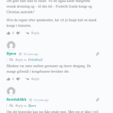
Det goer ham ikke til russer. Vil du ogsaa kalde Margrethe
svensk dronning og – til den tid – Frederik fransk konge og
Christian australsk?
Hvis du regner efter spindesiden, har vil jo knapt haft en dansk
konge i historien.
Reply
0
Bjørn
10 years ago
Reply to
FelixKrull
Båndene var nære mellem germaner og slaver dengang. De
mange giftemål i kongehusene bevidner det.
Reply
0
Breidablikk
10 years ago
Reply to
Bjørn
Om det historiske kan jeg ikke uttale meg. Men jeg er ikke i tvil