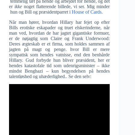
temmelig tæt på hende og arbejdet for hende, og det
er
ikke
noget flatterende billede, vi ser. Mig minder
hun og Bill og præsidentparret i
House of Cards.
Når man hører, hvordan Hillary har fejet op efter
Bills erotiske eskapader og truet elskerinderne, når
man ved, hvordan de har jagtet gigantiske formuer,
er de nøjagtig som Claire og Frank Underwood:
Deres ægteskab er et firma, som holdes sammen af
jagten på magt og penge. hvor Bill er mere
sympatisk som hendes vatnisse, end den benhårde
Hillary. Gud forbyde hun bliver præsident, her er
hendes katastofale tid som udenrigsminister – ikke
mindst Benghazi – kun begyndelsen på hendes
talentløshed og uhæderlighed.. Se den selv: