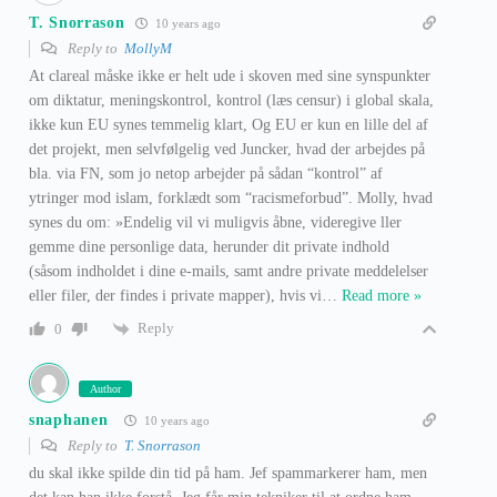
T. Snorrason
10 years ago
Reply to
MollyM
At clareal måske ikke er helt ude i skoven med sine synspunkter
om diktatur, meningskontrol, kontrol (læs censur) i global skala,
ikke kun EU synes temmelig klart, Og EU er kun en lille del af
det projekt, men selvfølgelig ved Juncker, hvad der arbejdes på
bla. via FN, som jo netop arbejder på sådan “kontrol” af
ytringer mod islam, forklædt som “racismeforbud”. Molly, hvad
synes du om: »Endelig vil vi muligvis åbne, videregive ller
gemme dine personlige data, herunder dit private indhold
(såsom indholdet i dine e-mails, samt andre private meddelelser
eller filer, der findes i private mapper), hvis vi
…
Read more »
Reply
0
Author
snaphanen
10 years ago
Reply to
T. Snorrason
du skal ikke spilde din tid på ham. Jef spammarkerer ham, men