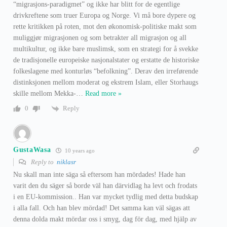
“migrasjons-paradigmet” og ikke har blitt for de egentlige
drivkreftene som truer Europa og Norge. Vi må bore dypere og
rette kritikken på roten, mot den økonomisk-politiske makt som
muliggjør migrasjonen og som betrakter all migrasjon og all
multikultur, og ikke bare muslimsk, som en strategi for å svekke
de tradisjonelle europeiske nasjonalstater og erstatte de historiske
folkeslagene med konturløs “befolkning”. Derav den irreførende
distinksjonen mellom moderat og ekstrem Islam, eller Storhaugs
skille mellom Mekka-
…
Read more »
Reply
0
GustaWasa
10 years ago
Reply to
niklasr
Nu skall man inte säga så eftersom han mördades! Hade han
varit den du säger så borde väl han därvidlag ha levt och frodats
i en EU-kommission.. Han var mycket tydlig med detta budskap
i alla fall. Och han blev mördad! Det samma kan väl sägas att
denna dolda makt mördar oss i smyg, dag för dag, med hjälp av