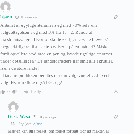
bjørn
10 years ago
Antallet af ugyltige stemmer steg med 70% selv om
valgdeltagelsen steg med 3% fra 1. – 2. Runde af
præsidentsvalget. Hvorfor skulle østrigerne være blevet så
meget dårligere til at sætte krydser – på en måned? Måske
fordi optællere stod med en pen og lavede ugyltige stemmer
under optællingen? De landsforrædere har smit alle skrubler,
især i de store lande!
I Bananrepublikken berettes der om valgsvindel ved hvert
valg. Hvorfor ikke også i Østrig?
Reply
0
GustaWasa
10 years ago
Reply to
bjørn
Makten kan lura folket, om folket fortsatt tror att makten är