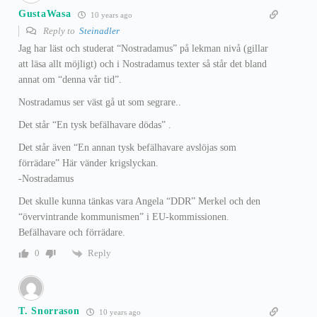
GustaWasa
10 years ago
Reply to
Steinadler
Jag har läst och studerat “Nostradamus” på lekman nivå (gillar
att läsa allt möjligt) och i Nostradamus texter så står det bland
annat om “denna vår tid”.
Nostradamus ser väst gå ut som segrare..
Det står “En tysk befälhavare dödas” .
Det står även “En annan tysk befälhavare avslöjas som
förrädare” Här vänder krigslyckan.
-Nostradamus
Det skulle kunna tänkas vara Angela “DDR” Merkel och den
“övervintrande kommunismen” i EU-kommissionen.
Befälhavare och förrädare.
Reply
0
T. Snorrason
10 years ago