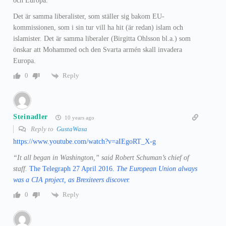
och Europa.
Det är samma liberalister, som ställer sig bakom EU-
kommissionen, som i sin tur vill ha hit (är redan) islam och
islamister. Det är samma liberaler (Birgitta Ohlsson bl.a.) som
önskar att Mohammed och den Svarta armén skall invadera
Europa.
Reply
0
Steinadler
10 years ago
Reply to
GustaWasa
https://www.youtube.com/watch?v=aIEgoRT_X-g
“It all began in Washington,” said Robert Schuman’s chief of
staff.
The Telegraph 27 April 2016.
The European Union always
was a CIA project, as Brexiteers discover.
Reply
0