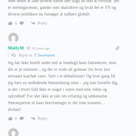
Men bedre at lade diverse hælde den slags ud end at forbyde, det
er meningscensur, ganske som sharialove og hvad det er FN og
diverse politikere nu forsøger at indføre globalt.
Reply
0
MollyM
10 years ago
Reply to
T. Snorrason
Jeg har ikke bestilt andet end at imødegå hans fantasterier, men
det er jo omsonst – og der er trods alt grænser for hvor lavt
niveauet kan/bør være. Selv i et debatforum! Og hver gang får
jeg bare en nedladende bemærkning retur – jeg kan fortælle dig,
at der i hvert fald ikke er noget i vejen med min viden og
oplysthed! For slet ikke at tale om erfaring og uddannelse.
Størsteparten af hans henvisninger er det rene nonsens …
dictum!
Reply
0