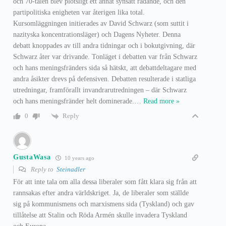
och 70-talen blev plötsligt ett annat synsätt rådande, och den
partipolitiska enigheten var återigen lika total.
Kursomläggningen initierades av David Schwarz (som suttit i
nazityska koncentrationsläger) och Dagens Nyheter. Denna
debatt knoppades av till andra tidningar och i bokutgivning, där
Schwarz åter var drivande. Tonläget i debatten var från Schwarz
och hans meningsfränders sida så hätskt, att debattdeltagare med
andra åsikter drevs på defensiven. Debatten resulterade i statliga
utredningar, framförallt invandrarutredningen – där Schwarz
och hans meningsfränder helt dominerade.
…
Read more »
Reply
0
GustaWasa
10 years ago
Reply to
Steinadler
För att inte tala om alla dessa liberaler som fått klara sig från att
rannsakas efter andra världskriget. Ja, de liberaler som ställde
sig på kommunismens och marxismens sida (Tyskland) och gav
tillåtelse att Stalin och Röda Armén skulle invadera Tyskland