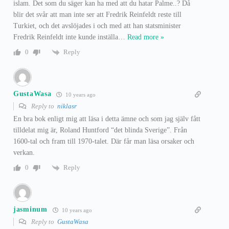
islam. Det som du säger kan ha med att du hatar Palme..? Då
blir det svår att man inte ser att Fredrik Reinfeldt reste till
Turkiet, och det avslöjades i och med att han statsminister
Fredrik Reinfeldt inte kunde inställa
…
Read more »
Reply
0
GustaWasa
10 years ago
Reply to
niklasr
En bra bok enligt mig att läsa i detta ämne och som jag själv fått
tilldelat mig är, Roland Huntford “det blinda Sverige”. Från
1600-tal och fram till 1970-talet. Där får man läsa orsaker och
verkan.
Reply
0
jasminum
10 years ago
Reply to
GustaWasa