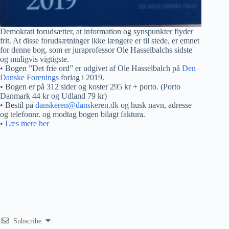
Demokrati forudsætter, at information og synspunkter flyder
frit. At disse forudsætninger ikke længere er til stede, er emnet
for denne bog, som er juraprofessor Ole Hasselbalchs sidste
og muligvis vigtigste.
• Bogen ”Det frie ord” er udgivet af Ole Hasselbalch på
Den
Danske Forenings
forlag i 2019.
• Bogen er på 312 sider og koster 295 kr + porto. (Porto
Danmark 44 kr og Udland 79 kr)
• Bestil på
danskeren@danskeren.dk
og husk navn, adresse
og telefonnr. og modtag bogen bilagt faktura.
•
Læs mere her
Subscribe