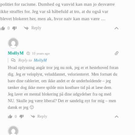
politiet for racisme. Dumhed og vanvid kan man jo desværre
ikke straffes for. Jeg var så håbefuld at tro, at du også var
blevet blokeret her, men ak, hvor naiv kan man være …
Reply
0
MollyM
10 years ago
Reply to
MollyM
Hvad oplysning angår tror jeg nu nok, jeg er et hestehoved foran
dig. Jeg er veloplyst, veluddannet, velorienteret. Men fortsæt du
bare dine rablerier, om ikke andet er de underholdende – jeg
tænker dog ikke mere spilde min kostbare tid på at læse dem.
Jeg laver en mental blokering på dine udgydelser fra og med
NU. Skulle jeg være liberal? Det er sandelig nyt for mig – men
dansk er jeg 🙂
Reply
0