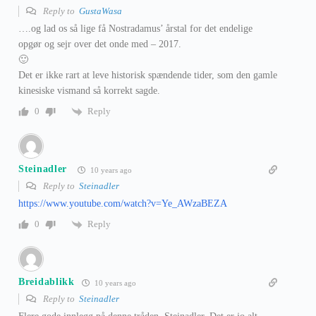
Reply to
GustaWasa
….og lad os så lige få Nostradamus’ årstal for det endelige
opgør og sejr over det onde med – 2017.
🙂
Det er ikke rart at leve historisk spændende tider, som den gamle
kinesiske vismand så korrekt sagde.
Reply
0
Steinadler
10 years ago
Reply to
Steinadler
https://www.youtube.com/watch?v=Ye_AWzaBEZA
Reply
0
Breidablikk
10 years ago
Reply to
Steinadler