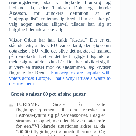
regeringsledere, skal vi bojkotte Frankrig og
Holland. Ja, eller Thulesen Dahl og Jimmie
Åkesson, for Junckers definition af en
“højrepopulist” er temmelig bred. Han er ikke på
valg nogen steder, alligevel tillader han sig at
indgribe i demokratiske valg.
Viktor Orban har han kaldt “fascist.” Det er en
stående vits, at hvis EU var et land, der søgte om
optagelse i EU, ville det blive det nægtet af mangel
på demokrati. Det er det helt rigtige tidspunkt at
melde sig ud af den klub i år. Den har udviklet sig til
at være en trussel mod os allesammen. Jeg krydser
fingrene for Brexit.
Eurosceptics are popular with
voters across Europe. That’s why Brussels wants to
destroy them
.
Græsk ø mister 80 pct. af sine gæster
TURISME: Sidste år satte
flygtningestrømmen til den græske ø
Lesbos/Mytilini sig på verdenskortet. I dag er
strømmen stoppet, men den blev en katastrofe
for øen.”Vi klarede situationen sidste år, da
500.000 flygtninge strømmede til vores ø. Og