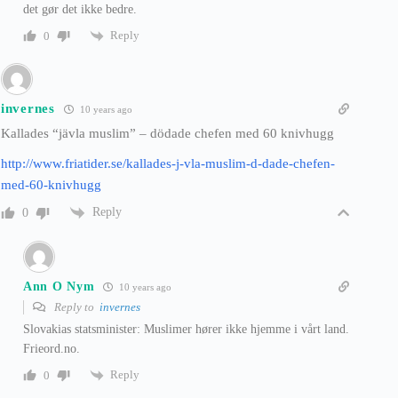
det gør det ikke bedre.
Reply
0
invernes
10 years ago
Kallades “jävla muslim” – dödade chefen med 60 knivhugg
http://www.friatider.se/kallades-j-vla-muslim-d-dade-chefen-
med-60-knivhugg
Reply
0
Ann O Nym
10 years ago
Reply to
invernes
Slovakias statsminister: Muslimer hører ikke hjemme i vårt land.
Frieord.no.
Reply
0