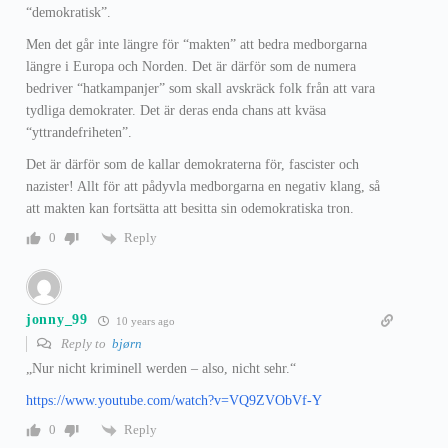
“demokratisk”.
Men det går inte längre för “makten” att bedra medborgarna
längre i Europa och Norden. Det är därför som de numera
bedriver “hatkampanjer” som skall avskräck folk från att vara
tydliga demokrater. Det är deras enda chans att kväsa
“yttrandefriheten”.
Det är därför som de kallar demokraterna för, fascister och
nazister! Allt för att pådyvla medborgarna en negativ klang, så
att makten kan fortsätta att besitta sin odemokratiska tron.
Reply
0
jonny_99
10 years ago
Reply to
bjørn
„Nur nicht kriminell werden – also, nicht sehr.“
https://www.youtube.com/watch?v=VQ9ZVObVf-Y
Reply
0