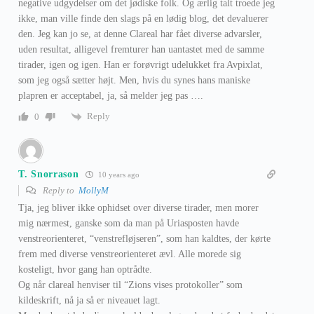
negative udgydelser om det jødiske folk. Og ærlig talt troede jeg
ikke, man ville finde den slags på en lødig blog, det devaluerer
den. Jeg kan jo se, at denne Clareal har fået diverse advarsler,
uden resultat, alligevel fremturer han uantastet med de samme
tirader, igen og igen. Han er forøvrigt udelukket fra Avpixlat,
som jeg også sætter højt. Men, hvis du synes hans maniske
plapren er acceptabel, ja, så melder jeg pas ….
Reply
0
T. Snorrason
10 years ago
Reply to
MollyM
Tja, jeg bliver ikke ophidset over diverse tirader, men morer
mig nærmest, ganske som da man på Uriasposten havde
venstreorienteret, “venstrefløjseren”, som han kaldtes, der kørte
frem med diverse venstreorienteret ævl. Alle morede sig
kosteligt, hvor gang han optrådte.
Og når clareal henviser til “Zions vises protokoller” som
kildeskrift, nå ja så er niveauet lagt.