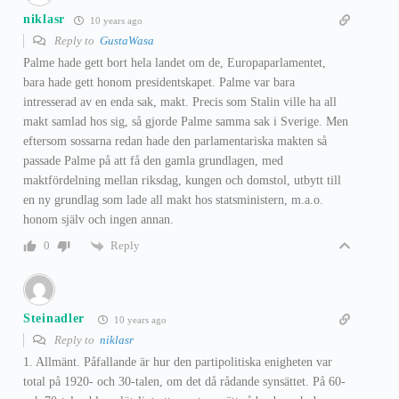
niklasr
10 years ago
Reply to
GustaWasa
Palme hade gett bort hela landet om de, Europaparlamentet,
bara hade gett honom presidentskapet. Palme var bara
intresserad av en enda sak, makt. Precis som Stalin ville ha all
makt samlad hos sig, så gjorde Palme samma sak i Sverige. Men
eftersom sossarna redan hade den parlamentariska makten så
passade Palme på att få den gamla grundlagen, med
maktfördelning mellan riksdag, kungen och domstol, utbytt till
en ny grundlag som lade all makt hos statsministern, m.a.o.
honom själv och ingen annan.
Reply
0
Steinadler
10 years ago
Reply to
niklasr
1. Allmänt. Påfallande är hur den partipolitiska enigheten var
total på 1920- och 30-talen, om det då rådande synsättet. På 60-