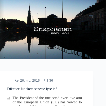
Fortsæt
til
indhold
26. maj 2016
36
Diktator Junckers seneste lyse idé
The President of the unelected executive arm
of the European Union (EU) has vowed to