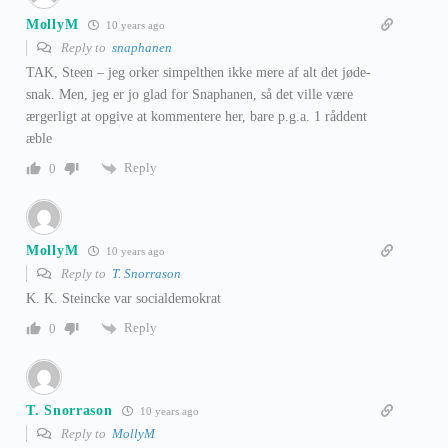
MollyM
10 years ago
Reply to
snaphanen
TAK, Steen – jeg orker simpelthen ikke mere af alt det jøde-
snak. Men, jeg er jo glad for Snaphanen, så det ville være
ærgerligt at opgive at kommentere her, bare p.g.a. 1 råddent
æble
Reply
0
MollyM
10 years ago
Reply to
T. Snorrason
K. K. Steincke var socialdemokrat
Reply
0
T. Snorrason
10 years ago
Reply to
MollyM