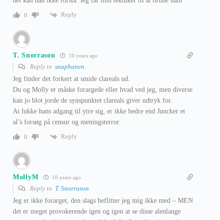
det kan han ikke forstå. Jeg får min tekniker til at ordne ham
Reply
0
T. Snorrason
10 years ago
Reply to
snaphanen
Jeg finder det forkert at smide clareals ud.
Du og Molly er måske forargede eller hvad ved jeg, men diverse
kan jo blot jorde de synspunktet clareals giver udtryk for.
At lukke hans adgang til ytre sig, er ikke bedre end Juncker et
al’s forsøg på censur og meningsterror.
Reply
0
MollyM
10 years ago
Reply to
T. Snorrason
Jeg er ikke forarget, den slags beflitter jeg mig ikke med – MEN
det er meget provokerende igen og igen at se disse alenlange