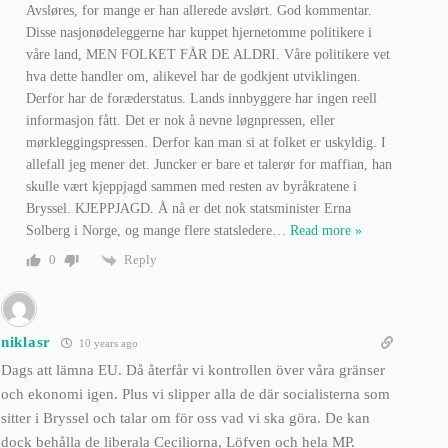
Avsløres, for mange er han allerede avslørt. God kommentar.
Disse nasjonødeleggerne har kuppet hjernetomme politikere i
våre land, MEN FOLKET FÅR DE ALDRI. Våre politikere vet
hva dette handler om, alikevel har de godkjent utviklingen.
Derfor har de foræderstatus. Lands innbyggere har ingen reell
informasjon fått. Det er nok å nevne løgnpressen, eller
mørkleggingspressen. Derfor kan man si at folket er uskyldig. I
allefall jeg mener det. Juncker er bare et talerør for maffian, han
skulle vært kjeppjagd sammen med resten av byråkratene i
Bryssel. KJEPPJAGD. Å nå er det nok statsminister Erna
Solberg i Norge, og mange flere statsledere
…
Read more »
Reply
0
niklasr
10 years ago
Dags att lämna EU. Då återfår vi kontrollen över våra gränser
och ekonomi igen. Plus vi slipper alla de där socialisterna som
sitter i Bryssel och talar om för oss vad vi ska göra. De kan
dock behålla de liberala Ceciliorna, Löfven och hela MP.