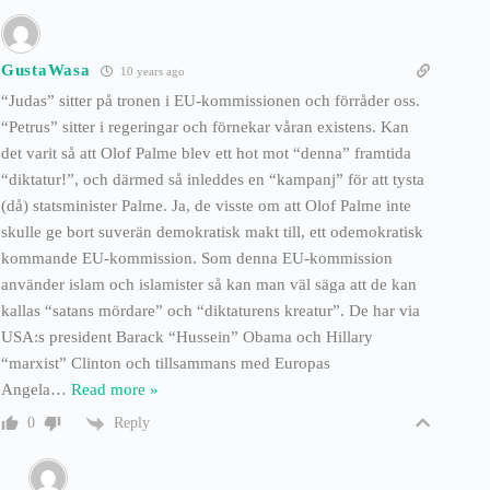
GustaWasa
10 years ago
“Judas” sitter på tronen i EU-kommissionen och förråder oss.
“Petrus” sitter i regeringar och förnekar våran existens. Kan
det varit så att Olof Palme blev ett hot mot “denna” framtida
“diktatur!”, och därmed så inleddes en “kampanj” för att tysta
(då) statsminister Palme. Ja, de visste om att Olof Palme inte
skulle ge bort suverän demokratisk makt till, ett odemokratisk
kommande EU-kommission. Som denna EU-kommission
använder islam och islamister så kan man väl säga att de kan
kallas “satans mördare” och “diktaturens kreatur”. De har via
USA:s president Barack “Hussein” Obama och Hillary
“marxist” Clinton och tillsammans med Europas
Angela
…
Read more »
Reply
0