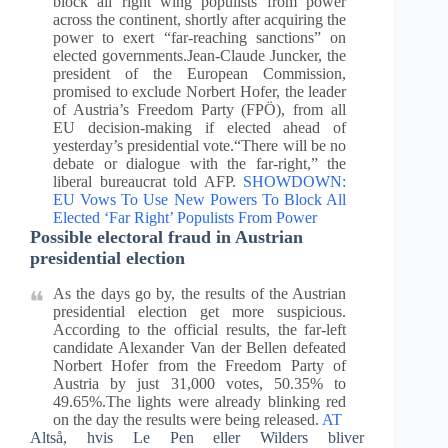
block all right wing populists from power
across the continent, shortly after acquiring the
power to exert “far-reaching sanctions” on
elected governments.Jean-Claude Juncker, the
president of the European Commission,
promised to exclude Norbert Hofer, the leader
of Austria’s Freedom Party (FPÖ), from all
EU decision-making if elected ahead of
yesterday’s presidential vote.“There will be no
debate or dialogue with the far-right,” the
liberal bureaucrat told AFP.
SHOWDOWN:
EU Vows To Use New Powers To Block All
Elected ‘Far Right’ Populists From Power
Possible electoral fraud in Austrian
presidential election
As the days go by, the results of the Austrian
presidential election get more suspicious.
According to the official results, the far-left
candidate Alexander Van der Bellen defeated
Norbert Hofer from the Freedom Party of
Austria by just 31,000 votes, 50.35% to
49.65%.The lights were already blinking red
on the day the results were being released.
AT
Altså, hvis Le Pen eller Wilders bliver