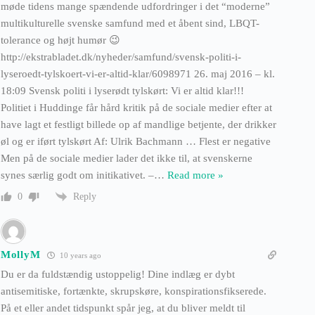
møde tidens mange spændende udfordringer i det “moderne”
multikulturelle svenske samfund med et åbent sind, LBQT-
tolerance og højt humør 😉
http://ekstrabladet.dk/nyheder/samfund/svensk-politi-i-
lyseroedt-tylskoert-vi-er-altid-klar/6098971 26. maj 2016 – kl.
18:09 Svensk politi i lyserødt tylskørt: Vi er altid klar!!!
Politiet i Huddinge får hård kritik på de sociale medier efter at
have lagt et festligt billede op af mandlige betjente, der drikker
øl og er iført tylskørt Af: Ulrik Bachmann … Flest er negative
Men på de sociale medier lader det ikke til, at svenskerne
synes særlig godt om initikativet. –
…
Read more »
Reply
0
MollyM
10 years ago
Du er da fuldstændig ustoppelig! Dine indlæg er dybt
antisemitiske, fortænkte, skrupskøre, konspirationsfikserede.
På et eller andet tidspunkt spår jeg, at du bliver meldt til