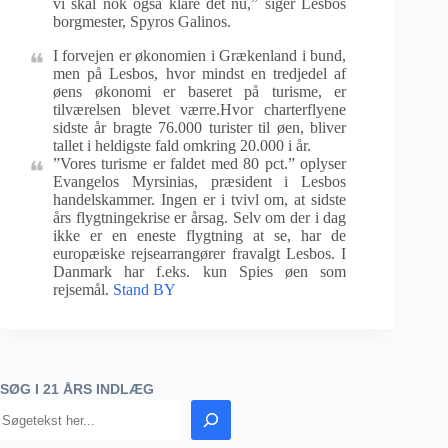
vi skal nok også klare det nu,” siger Lesbos
borgmester, Spyros Galinos.
I forvejen er økonomien i Grækenland i bund,
men på Lesbos, hvor mindst en tredjedel af
øens økonomi er baseret på turisme, er
tilværelsen blevet værre.Hvor charterflyene
sidste år bragte 76.000 turister til øen, bliver
tallet i heldigste fald omkring 20.000 i år.
”Vores turisme er faldet med 80 pct.” oplyser
Evangelos Myrsinias, præsident i Lesbos
handelskammer. Ingen er i tvivl om, at sidste
års flygtningekrise er årsag. Selv om der i dag
ikke er en eneste flygtning at se, har de
europæiske rejsearrangører fravalgt Lesbos. I
Danmark har f.eks. kun Spies øen som
rejsemål.
Stand BY
SØG I 21 ÅRS INDLÆG