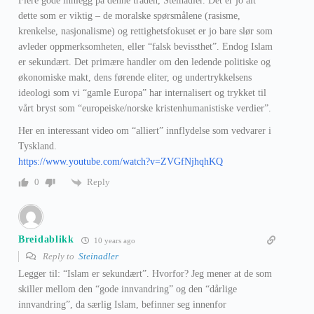
Flere gode innlegg på denne tråden, Steinadler. Det er jo alt
dette som er viktig – de moralske spørsmålene (rasisme,
krenkelse, nasjonalisme) og rettighetsfokuset er jo bare slør som
avleder oppmerksomheten, eller “falsk bevissthet”. Endog Islam
er sekundært. Det primære handler om den ledende politiske og
økonomiske makt, dens førende eliter, og undertrykkelsens
ideologi som vi “gamle Europa” har internalisert og trykket til
vårt bryst som “europeiske/norske kristenhumanistiske verdier”.
Her en interessant video om “alliert” innflydelse som vedvarer i
Tyskland.
https://www.youtube.com/watch?v=ZVGfNjhqhKQ
Reply
0
Breidablikk
10 years ago
Reply to
Steinadler
Legger til: “Islam er sekundært”. Hvorfor? Jeg mener at de som
skiller mellom den “gode innvandring” og den “dårlige
innvandring”, da særlig Islam, befinner seg innenfor