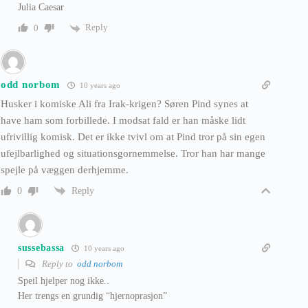
Julia Caesar
Reply
0
odd norbom
10 years ago
Husker i komiske Ali fra Irak-krigen? Søren Pind synes at
have ham som forbillede. I modsat fald er han måske lidt
ufrivillig komisk. Det er ikke tvivl om at Pind tror på sin egen
ufejlbarlighed og situationsgornemmelse. Tror han har mange
spejle på væggen derhjemme.
Reply
0
sussebassa
10 years ago
Reply to
odd norbom
Speil hjelper nog ikke..
Her trengs en grundig “hjernoprasjon”