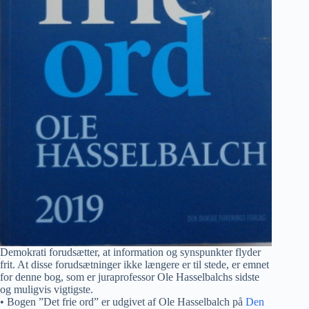
Demokrati forudsætter, at information og synspunkter flyder
frit. At disse forudsætninger ikke længere er til stede, er emnet
for denne bog, som er juraprofessor Ole Hasselbalchs sidste
og muligvis vigtigste.
• Bogen ”Det frie ord” er udgivet af Ole Hasselbalch på
Den