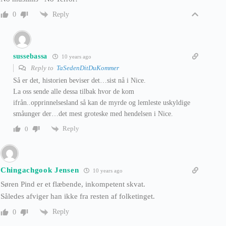
Reply
0
sussebassa
10 years ago
Reply to
TaSedenDitDuKommer
Så er det, historien beviser det…sist nå i Nice.
La oss sende alle dessa tilbak hvor de kom
ifrån..opprinnelsesland så kan de myrde og lemleste uskyldige
småunger der…det mest groteske med hendelsen i Nice.
Reply
0
Chingachgook Jensen
10 years ago
Søren Pind er et flæbende, inkompetent skvat.
Således afviger han ikke fra resten af folketinget.
Reply
0