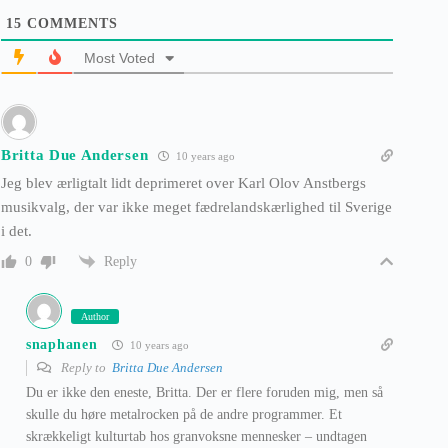
15
COMMENTS
Most Voted
Britta Due Andersen
10 years ago
Jeg blev ærligtalt lidt deprimeret over Karl Olov Anstbergs
musikvalg, der var ikke meget fædrelandskærlighed til Sverige
i det.
Reply
0
Author
snaphanen
10 years ago
Reply to
Britta Due Andersen
Du er ikke den eneste, Britta. Der er flere foruden mig, men så
skulle du høre metalrocken på de andre programmer. Et
skrækkeligt kulturtab hos granvoksne mennesker – undtagen