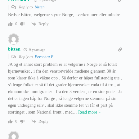
Reply to
bitten
Bedste Bitten; vælgerne styrer Norge, hverken mer eller mindre.
Reply
0
bitten
9 years ago
Reply to
Perechta P
JA og et annet stort problem er at velgerne i Norge er så totalt
hjernevasket , i fra den venstrevridde mediene gjennom 30 år,
som klarer ikke å våkne opp . Så derfor er håpet fullstendig ute ,
så lenge folket er så til det grader hjernevasket enda til å tro , at
økonomiske immigranter i fra den 3 verden , er en stor gode . Ja
det er ingen håp for Norge , så lenge velgerne stemmer på sin
egen undergang selv , skal ikke stemme før vi får et part på
stortinget , som National front , med
…
Read more »
Reply
0