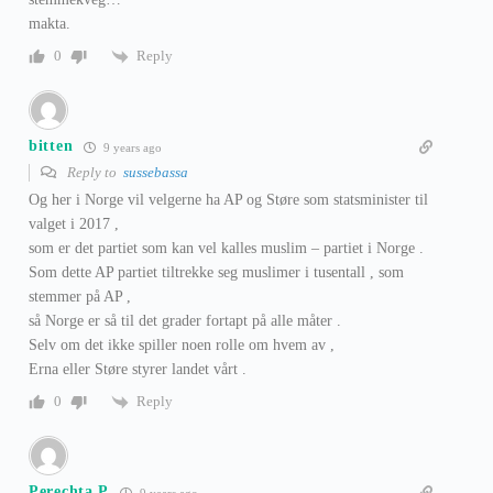
makta.
Reply
0
bitten
9 years ago
Reply to
sussebassa
Og her i Norge vil velgerne ha AP og Støre som statsminister til
valget i 2017 ,
som er det partiet som kan vel kalles muslim – partiet i Norge .
Som dette AP partiet tiltrekke seg muslimer i tusentall , som
stemmer på AP ,
så Norge er så til det grader fortapt på alle måter .
Selv om det ikke spiller noen rolle om hvem av ,
Erna eller Støre styrer landet vårt .
Reply
0
Perechta P
9 years ago