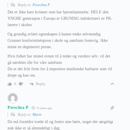
Reply to
Perechta P
Det er ikke bare kvinner som har hjernelammelse. HELE den
YNGRE generasjon i Europa er GRUNDiG indoktrinert av PK-
lærere i skolen.
Og grundig avlært egenskapen å kunne tenke selvstendig.
Grunnet konformitetspress i skole og samfunn forøvrig. Ikke
minst en degenerert presse..
Hvis folket har mistet evnen til å tenke og vurdere selv, vil det
gå særdeles ille for våre samfunn.
Da er det fritt frem for å importere muslimske barbarer som vil
drepe og kue oss.
Reply
0
Perechta P
9 years ago
Reply to
Marit
Da må forældre træde til og fostre sine børn, noget der sørgeligt
nok ikke er så almindeligt i dag.