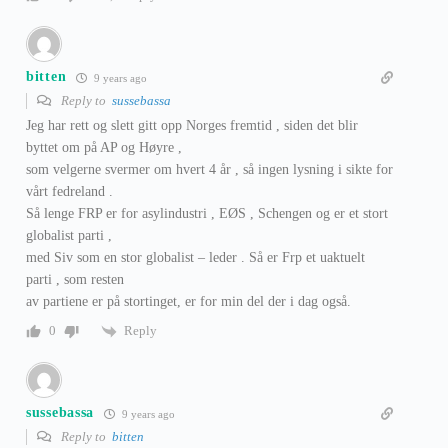
bitten
9 years ago
Reply to
sussebassa
Jeg har rett og slett gitt opp Norges fremtid , siden det blir
byttet om på AP og Høyre ,
som velgerne svermer om hvert 4 år , så ingen lysning i sikte for
vårt fedreland .
Så lenge FRP er for asylindustri , EØS , Schengen og er et stort
globalist parti ,
med Siv som en stor globalist – leder . Så er Frp et uaktuelt
parti , som resten
av partiene er på stortinget, er for min del der i dag også.
Reply
0
sussebassa
9 years ago
Reply to
bitten