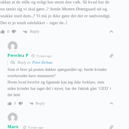
sådan at de stille og roligt har stemt den væk. Så hvad har de
nu tænkt sig vi skal gøre..? Sende Morten Østergaard ud og
snakke med dem..? Vi må jo ikke gøre det der er nødvendigt.
Det er jo totalt udelukket – siger de..!
Reply
0
Perechta P
9 years ago
Reply to
Peter Zichau
Som et brev på posten dukker spørgsmålet op; burde kvinder
overhovedet have stemmeret?
Hvem hvad hvorfor og lignende kan jeg ikke forklare, men
siden kvinder har taget del i styret, har der faktisk gået ‘GED’ i
det hele.
Reply
0
Marit
9 years ago