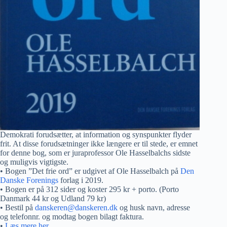
Demokrati forudsætter, at information og synspunkter flyder
frit. At disse forudsætninger ikke længere er til stede, er emnet
for denne bog, som er juraprofessor Ole Hasselbalchs sidste
og muligvis vigtigste.
• Bogen ”Det frie ord” er udgivet af Ole Hasselbalch på
Den
Danske Forenings
forlag i 2019.
• Bogen er på 312 sider og koster 295 kr + porto. (Porto
Danmark 44 kr og Udland 79 kr)
• Bestil på
danskeren@danskeren.dk
og husk navn, adresse
og telefonnr. og modtag bogen bilagt faktura.
•
Læs mere her