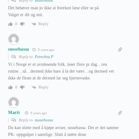
Reply to
sussebassa
Det behøver man jo ikke at hverken læse eller se på.
Valget er dit og mit.
Reply
0
sussebassa
9 years ago
Reply to
Perechta P
Vi i Norge er et avislesende folk..leser flere pr dag…ren
rutine…så…dermed ikke bare å la det være…og dermed vet
ikke de fleste at de dermed lar seg hjernevaske.
Reply
0
Marit
9 years ago
Reply to
sussebassa
Du kan slutte med å kjøpe aviser, sussebassa. Det er det samme
PK- oppgulpet i samtlige. Slutt å støtte disse