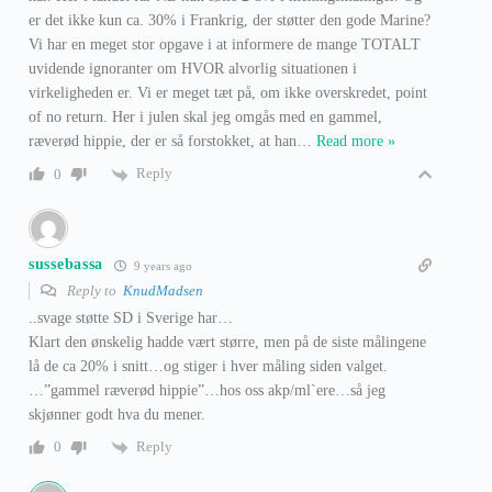
er det ikke kun ca. 30% i Frankrig, der støtter den gode Marine?
Vi har en meget stor opgave i at informere de mange TOTALT
uvidende ignoranter om HVOR alvorlig situationen i
virkeligheden er. Vi er meget tæt på, om ikke overskredet, point
of no return. Her i julen skal jeg omgås med en gammel,
ræverød hippie, der er så forstokket, at han
…
Read more »
Reply
0
sussebassa
9 years ago
Reply to
KnudMadsen
..svage støtte SD i Sverige har…
Klart den ønskelig hadde vært større, men på de siste målingene
lå de ca 20% i snitt…og stiger i hver måling siden valget.
…”gammel ræverød hippie”…hos oss akp/ml`ere…så jeg
skjønner godt hva du mener.
Reply
0