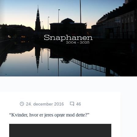
Fortsæt
til
indhold
24. december 2016
46
“Kvinder, hvor er jeres oprør mod dette?”