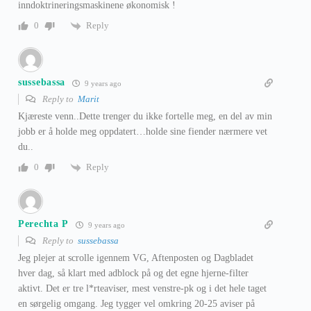
inndoktrineringsmaskinene økonomisk !
Reply
0
sussebassa
9 years ago
Reply to
Marit
Kjæreste venn..Dette trenger du ikke fortelle meg, en del av min
jobb er å holde meg oppdatert…holde sine fiender nærmere vet
du..
Reply
0
Perechta P
9 years ago
Reply to
sussebassa
Jeg plejer at scrolle igennem VG, Aftenposten og Dagbladet
hver dag, så klart med adblock på og det egne hjerne-filter
aktivt. Det er tre l*rteaviser, mest venstre-pk og i det hele taget
en sørgelig omgang. Jeg tygger vel omkring 20-25 aviser på