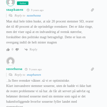
Author
snaphanen
9 years ago
Reply to
sussebassa
Man skal hele tiden huske, at når 20 procent stemmer SD, svarer
det til 40 procent af de oprindelige svenskere. Det er ikke ringe,
men det viser også at en indvandring af svensk størrelse,
forskubber den politiske magt betragteligt. Dette er kun en
overgang indtil de helt mister magten
Reply
0
sussebassa
9 years ago
Reply to
snaphanen
..Ja flere svensker våkner..så vi er optimistiske.
Klart innvandrere stemmer sosserne, uten de hadde vi ikke hatt
de svære problemene vi nå har..de får alt servert på sølvfat og
belønner dermed sosserne med sin stemme som også er det
bakenforliggende hvorfor sosserne fyller landet med
stemmekveg…