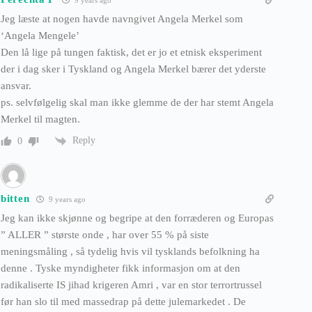
9 years ago
Jeg læste at nogen havde navngivet Angela Merkel som
‘Angela Mengele’
Den lå lige på tungen faktisk, det er jo et etnisk eksperiment
der i dag sker i Tyskland og Angela Merkel bærer det yderste
ansvar.
ps. selvfølgelig skal man ikke glemme de der har stemt Angela
Merkel til magten.
Reply
0
bitten
9 years ago
Jeg kan ikke skjønne og begripe at den forræderen og Europas
” ALLER ” største onde , har over 55 % på siste
meningsmåling , så tydelig hvis vil tysklands befolkning ha
denne . Tyske myndigheter fikk informasjon om at den
radikaliserte IS jihad krigeren Amri , var en stor terrortrussel
før han slo til med massedrap på dette julemarkedet . De