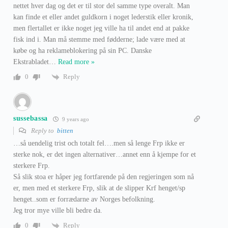
nettet hver dag og det er til stor del samme type overalt. Man
kan finde et eller andet guldkorn i noget lederstik eller kronik,
men flertallet er ikke noget jeg ville ha til andet end at pakke
fisk ind i. Man må stemme med fødderne; lade være med at
købe og ha reklameblokering på sin PC. Danske
Ekstrabladet
…
Read more »
Reply
0
sussebassa
9 years ago
Reply to
bitten
…så uendelig trist och totalt fel….men så lenge Frp ikke er
sterke nok, er det ingen alternativer…annet enn å kjempe for et
sterkere Frp.
Så slik stoa er håper jeg fortfarende på den regjeringen som nå
er, men med et sterkere Frp, slik at de slipper Krf henget/sp
henget..som er forrædarne av Norges befolkning.
Jeg tror mye ville bli bedre da.
Reply
0