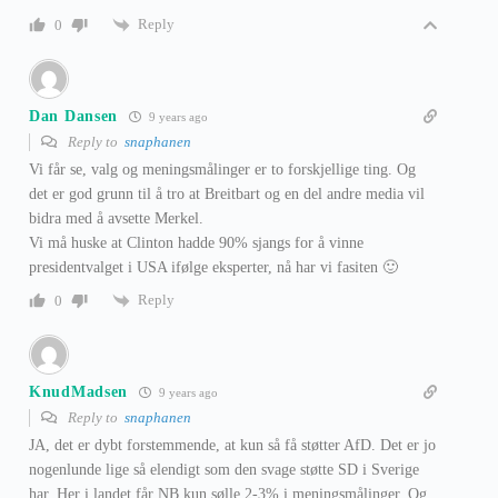
Reply
0
Dan Dansen
9 years ago
Reply to
snaphanen
Vi får se, valg og meningsmålinger er to forskjellige ting. Og
det er god grunn til å tro at Breitbart og en del andre media vil
bidra med å avsette Merkel.
Vi må huske at Clinton hadde 90% sjangs for å vinne
presidentvalget i USA ifølge eksperter, nå har vi fasiten 🙂
Reply
0
KnudMadsen
9 years ago
Reply to
snaphanen
JA, det er dybt forstemmende, at kun så få støtter AfD. Det er jo
nogenlunde lige så elendigt som den svage støtte SD i Sverige
har. Her i landet får NB kun sølle 2-3% i meningsmålinger. Og