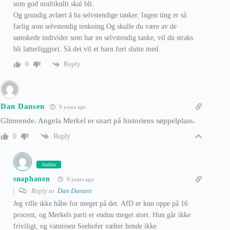
som god multikulti skal bli.
Og grundig avlært å ha selvstendige tanker. Ingen ting er så
farlig som selvstendig tenkning.Og skulle du være av de
uønskede individer som har en selvstendig tanke, vil du straks
bli latterliggjort. Så det vil et barn fort slutte med.
Reply
0
Dan Dansen
9 years ago
Glimrende. Angela Merkel er snart på historiens søppelplass.
Reply
0
Author
snaphanen
9 years ago
Reply to
Dan Dansen
Jeg ville ikke håbe for meget på det. AfD er kun oppe på 16
procent, og Merkels parti er endnu meget stort. Hun går ikke
friviligt, og vatnissen Seehofer vælter hende ikke