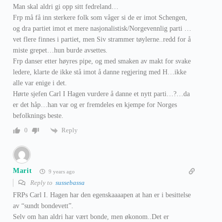
Man skal aldri gi opp sitt fedreland…
Frp må få inn sterkere folk som våger si de er imot Schengen,
og dra partiet imot et mere nasjonalistisk/Norgevennlig parti …
vet flere finnes i partiet, men Siv strammer tøylerne..redd for å
miste grepet…hun burde avsettes.
Frp danser etter høyres pipe, og med smaken av makt for svake
ledere, klarte de ikke stå imot å danne regjering med H…ikke
alle var enige i det.
Hørte sjefen Carl I Hagen vurdere å danne et nytt parti…?…da
er det håp…han var og er fremdeles en kjempe for Norges
befolknings beste.
Reply
0
Marit
9 years ago
Reply to
sussebassa
FRPs Carl I. Hagen har den egenskaaaapen at han er i besittelse
av “sundt bondevett”.
Selv om han aldri har vært bonde, men økonom..Det er