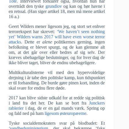
Tote.
Interviewet forklarer også, hvordan hun har
overtrådt den tyske
grundlov
og kan og bør havne i
en retssal. (Han siger artikel 18, men må mene artikel
16 a.)
Geert Wilders mener ligesom jeg, og stort set enhver
terrorekspert har skrevet:
‘We haven’t seen nothing
yet’ Wilders warns 2017 will have even worse terror
attacks
. Dette er
alene
politikernes gerning, ingen
befolkning er blevet spurgt, og de kan glemme alt
om, at det går over eller bedres af sig selv. Der
kræves ubehagelige beslutninger, og for hver dag de
ikke bliver taget, bliver de endnu ubehageligere.
Multikulturalisterne vil med den hypervoldelige
drejning i år tabe den politiske kamp, kun tidspunktet
er til forhandling. De burde gøre pinen kort, inden de
skal svare for endnu flere døde.
2017 kan blive sidste udkald for at redde sig politisk
i land fra det her. De kan se bort fra
Junckers
rablerier
i dag, de er en gal mands værk. Spring op
og fald ned på ham
ligesom østeuropæerne
.
Tyske socialdemokraters svar på blodbadet: Et
‘sandhedsministerium
, der skal bekæmpe ‘fake