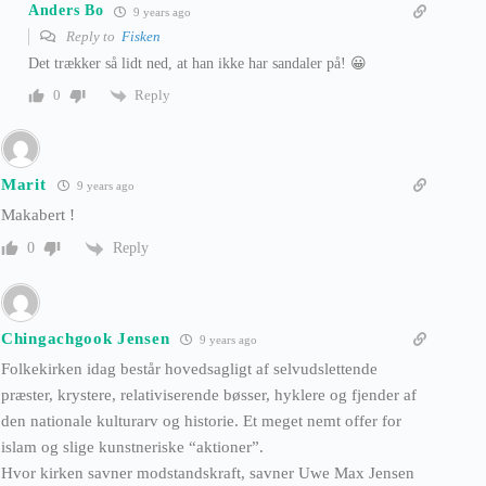
Anders Bo
9 years ago
Reply to
Fisken
Det trækker så lidt ned, at han ikke har sandaler på! 😀
Reply
0
Marit
9 years ago
Makabert !
Reply
0
Chingachgook Jensen
9 years ago
Folkekirken idag består hovedsagligt af selvudslettende
præster, krystere, relativiserende bøsser, hyklere og fjender af
den nationale kulturarv og historie. Et meget nemt offer for
islam og slige kunstneriske “aktioner”.
Hvor kirken savner modstandskraft, savner Uwe Max Jensen