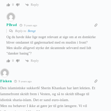
Reply
0
PBrad
9 years ago
Reply to
Bengt
Og du havde ikke lige noget relevant at sige om at en domkirke
bliver omdannet til gøglermarked med en muslim i front?
Men skulle alligevel styrke det skrantende selvværd med lidt
“dansker basing”?
Reply
0
Fisken
9 years ago
Den islamistiske sukkerfé Sherin Khankan har lært lektien. Et
lammefromt skridt frem i Vesten, og så to skridt tilbage til
idiotisk sharia-islam. Det er sand euro-islam.
Men nu behøver I ikke at gøre jer til grin længere. Vi vil