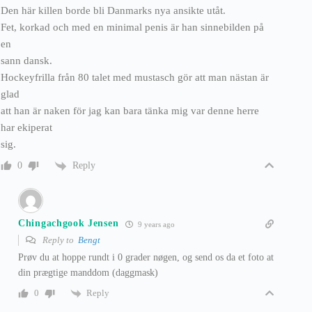
Den här killen borde bli Danmarks nya ansikte utåt.
Fet, korkad och med en minimal penis är han sinnebilden på
en
sann dansk.
Hockeyfrilla från 80 talet med mustasch gör att man nästan är
glad
att han är naken för jag kan bara tänka mig var denne herre
har ekiperat
sig.
Reply
0
Chingachgook Jensen
9 years ago
Reply to
Bengt
Prøv du at hoppe rundt i 0 grader nøgen, og send os da et foto at
din prægtige manddom (daggmask)
Reply
0