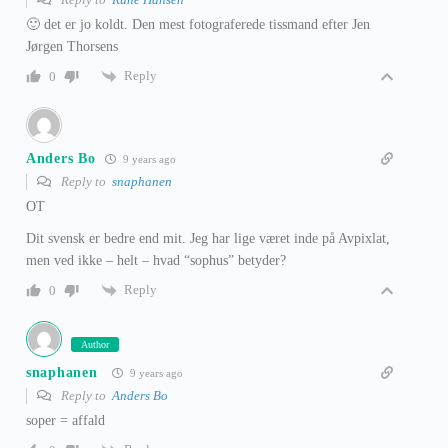
🙂 det er jo koldt. Den mest fotograferede tissmand efter Jen
Jørgen Thorsens
Reply
0
Anders Bo
9 years ago
Reply to
snaphanen
OT
Dit svensk er bedre end mit. Jeg har lige været inde på Avpixlat,
men ved ikke – helt – hvad “sophus” betyder?
Reply
0
Author
snaphanen
9 years ago
Reply to
Anders Bo
soper = affald