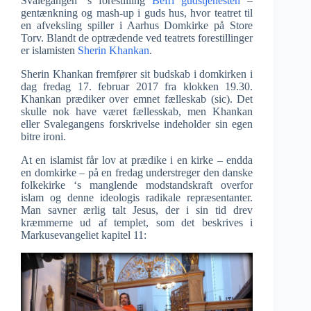
Svalegangen ‘s forestilling
Befri gudstjenesten
–
gentænkning og mash-up i guds hus, hvor teatret til
en afveksling spiller i Aarhus Domkirke på Store
Torv. Blandt de optrædende ved teatrets forestillinger
er islamisten
Sherin Khankan
.
Sherin Khankan fremfører sit budskab i domkirken i
dag fredag 17. februar 2017 fra klokken 19.30.
Khankan prædiker over emnet fælleskab (sic). Det
skulle nok have været fællesskab, men Khankan
eller Svalegangens forskrivelse indeholder sin egen
bitre ironi.
At en islamist får lov at prædike i en kirke – endda
en domkirke – på en fredag understreger den danske
folkekirke ‘s manglende modstandskraft overfor
islam og denne ideologis radikale repræsentanter.
Man savner ærlig talt Jesus, der i sin tid drev
kræmmerne ud af templet, som det beskrives i
Markusevangeliet kapitel 11: