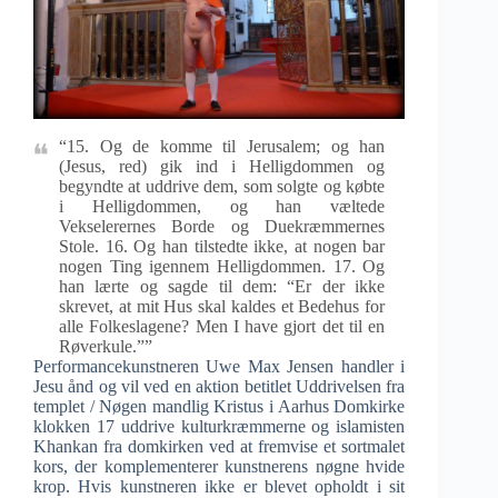
“15. Og de komme til Jerusalem; og han
(Jesus, red) gik ind i Helligdommen og
begyndte at uddrive dem, som solgte og købte
i Helligdommen, og han væltede
Vekselerernes Borde og Duekræmmernes
Stole. 16. Og han tilstedte ikke, at nogen bar
nogen Ting igennem Helligdommen. 17. Og
han lærte og sagde til dem: “Er der ikke
skrevet, at mit Hus skal kaldes et Bedehus for
alle Folkeslagene? Men I have gjort det til en
Røverkule.””
Performancekunstneren Uwe Max Jensen handler i
Jesu ånd og vil ved en aktion betitlet Uddrivelsen fra
templet / Nøgen mandlig Kristus i Aarhus Domkirke
klokken 17 uddrive kulturkræmmerne og islamisten
Khankan fra domkirken ved at fremvise et sortmalet
kors, der komplementerer kunstnerens nøgne hvide
krop. Hvis kunstneren ikke er blevet opholdt i sit