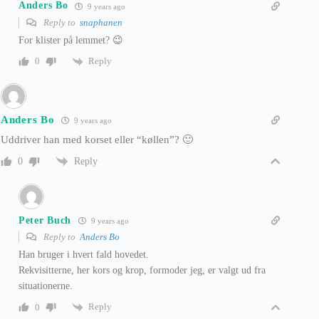
Anders Bo
9 years ago
Reply to
snaphanen
For klister på lemmet? 😉
Reply
0
Anders Bo
9 years ago
Uddriver han med korset eller “køllen”? 🙂
Reply
0
Peter Buch
9 years ago
Reply to
Anders Bo
Han bruger i hvert fald hovedet.
Rekvisitterne, her kors og krop, formoder jeg, er valgt ud fra
situationerne.
Reply
0