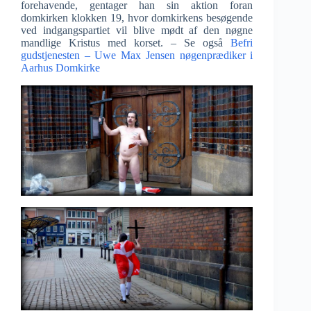
forehavende, gentager han sin aktion foran
domkirken klokken 19, hvor domkirkens besøgende
ved indgangspartiet vil blive mødt af den nøgne
mandlige Kristus med korset. – Se også
Befri
gudstjenesten – Uwe Max Jensen nøgenprædiker i
Aarhus Domkirke