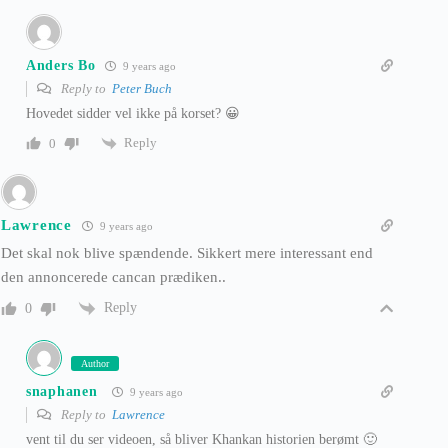
Anders Bo
9 years ago
Reply to
Peter Buch
Hovedet sidder vel ikke på korset? 😀
Reply
0
Lawrence
9 years ago
Det skal nok blive spændende. Sikkert mere interessant end
den annoncerede cancan prædiken..
Reply
0
Author
snaphanen
9 years ago
Reply to
Lawrence
vent til du ser videoen, så bliver Khankan historien berømt 🙂