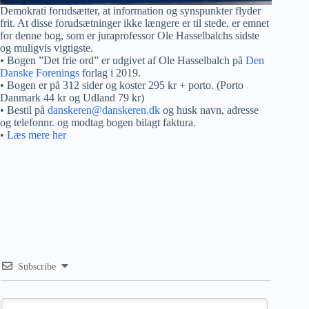
Demokrati forudsætter, at information og synspunkter flyder
frit. At disse forudsætninger ikke længere er til stede, er emnet
for denne bog, som er juraprofessor Ole Hasselbalchs sidste
og muligvis vigtigste.
• Bogen ”Det frie ord” er udgivet af Ole Hasselbalch på
Den
Danske Forenings
forlag i 2019.
• Bogen er på 312 sider og koster 295 kr + porto. (Porto
Danmark 44 kr og Udland 79 kr)
• Bestil på
danskeren@danskeren.dk
og husk navn, adresse
og telefonnr. og modtag bogen bilagt faktura.
•
Læs mere her
Subscribe