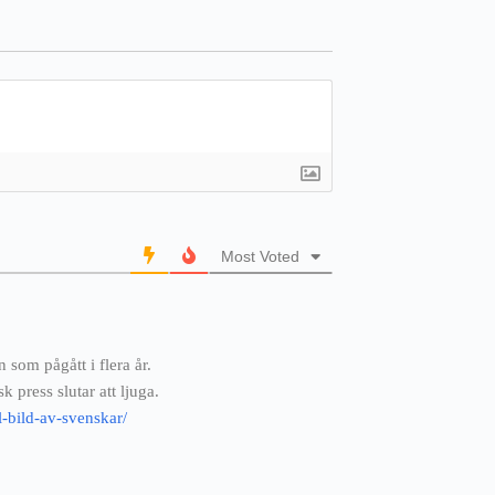
Most Voted
som pågått i flera år.
k press slutar att ljuga.
-bild-av-svenskar/