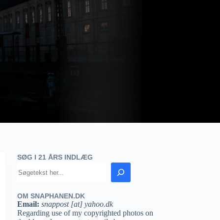
SØG I 21 ÅRS INDLÆG
OM SNAPHANEN.DK
Email:
snappost [at] yahoo.dk
Regarding use of my copyrighted photos on