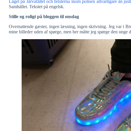
Läget på Järvafältet och bristerna inom polisen allvarligare än justi
Samhället. Tekstet på engelsk.
Stille og roligt på bloggen til onsdag
Overnattende gæster, ingen læsning, ingen skrivning. Jeg var i Bru
mine billeder uden af spørge, men her måtte jeg spørge den unge 