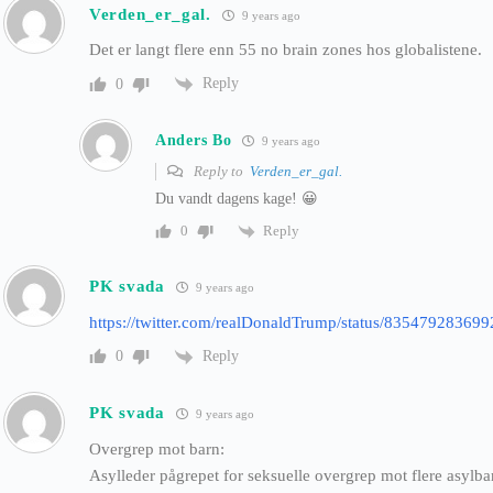
Verden_er_gal.
9 years ago
Det er langt flere enn 55 no brain zones hos globalistene.
Reply
0
Anders Bo
9 years ago
Reply to
Verden_er_gal.
Du vandt dagens kage! 😀
Reply
0
PK svada
9 years ago
https://twitter.com/realDonaldTrump/status/83547928369
Reply
0
PK svada
9 years ago
Overgrep mot barn:
Asylleder pågrepet for seksuelle overgrep mot flere asylba