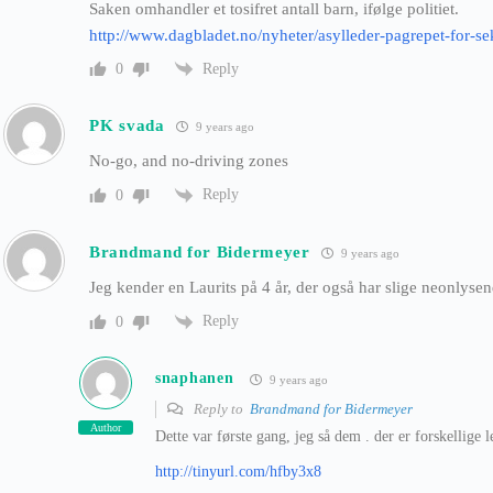
Saken omhandler et tosifret antall barn, ifølge politiet.
http://www.dagbladet.no/nyheter/asylleder-pagrepet-for-s
Reply
0
PK svada
9 years ago
No-go, and no-driving zones
Reply
0
Brandmand for Bidermeyer
9 years ago
Jeg kender en Laurits på 4 år, der også har slige neonlyse
Reply
0
snaphanen
9 years ago
Reply to
Brandmand for Bidermeyer
Author
Dette var første gang, jeg så dem . der er forskellige 
http://tinyurl.com/hfby3x8