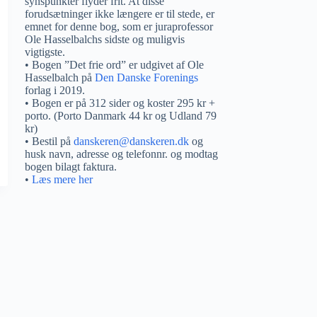
synspunkter flyder frit. At disse
forudsætninger ikke længere er til stede, er
emnet for denne bog, som er juraprofessor
Ole Hasselbalchs sidste og muligvis
vigtigste.
• Bogen ”Det frie ord” er udgivet af Ole
Hasselbalch på
Den Danske Forenings
forlag i 2019.
• Bogen er på 312 sider og koster 295 kr +
porto. (Porto Danmark 44 kr og Udland 79
kr)
• Bestil på
danskeren@danskeren.dk
og
husk navn, adresse og telefonnr. og modtag
bogen bilagt faktura.
•
Læs mere her