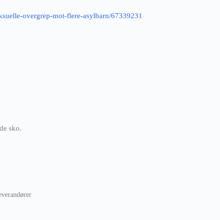
eksuelle-overgrep-mot-flere-asylbarn/67339231
nde sko.
leverandører