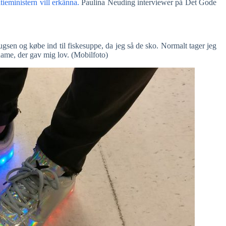
tieministern vill erkänna.
Paulina Neuding interviewer på Det Gode
gsen og købe ind til fiskesuppe, da jeg så de sko. Normalt tager jeg
dame, der gav mig lov. (Mobilfoto)