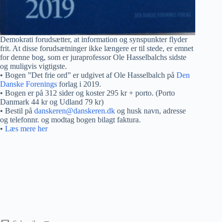
Demokrati forudsætter, at information og synspunkter flyder
frit. At disse forudsætninger ikke længere er til stede, er emnet
for denne bog, som er juraprofessor Ole Hasselbalchs sidste
og muligvis vigtigste.
• Bogen ”Det frie ord” er udgivet af Ole Hasselbalch på
Den
Danske Forenings
forlag i 2019.
• Bogen er på 312 sider og koster 295 kr + porto. (Porto
Danmark 44 kr og Udland 79 kr)
• Bestil på
danskeren@danskeren.dk
og husk navn, adresse
og telefonnr. og modtag bogen bilagt faktura.
•
Læs mere her