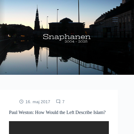
Fortsæt
til
indhold
16. maj 2017
7
Paul Weston: How Would the Left Describe Islam?