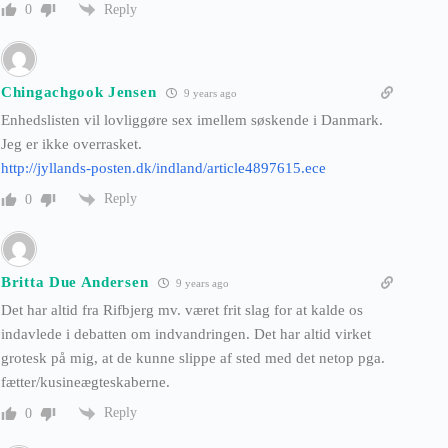
Reply
0
Chingachgook Jensen
9 years ago
Enhedslisten vil lovliggøre sex imellem søskende i Danmark.
Jeg er ikke overrasket.
http://jyllands-posten.dk/indland/article4897615.ece
Reply
0
Britta Due Andersen
9 years ago
Det har altid fra Rifbjerg mv. været frit slag for at kalde os
indavlede i debatten om indvandringen. Det har altid virket
grotesk på mig, at de kunne slippe af sted med det netop pga.
fætter/kusineægteskaberne.
Reply
0