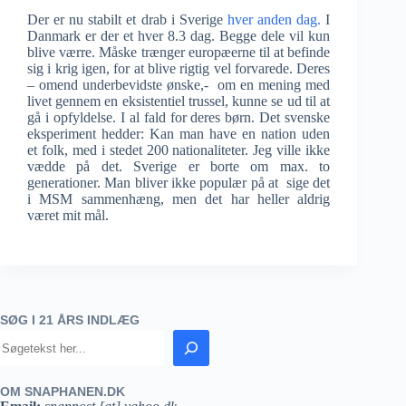
Der er nu stabilt et drab i Sverige
hver anden dag.
I
Danmark er der et hver 8.3 dag. Begge dele vil kun
blive værre. Måske trænger europæerne til at befinde
sig i krig igen, for at blive rigtig vel forvarede. Deres
– omend underbevidste ønske,- om en mening med
livet gennem en eksistentiel trussel, kunne se ud til at
gå i opfyldelse. I al fald for deres børn. Det svenske
eksperiment hedder: Kan man have en nation uden
et folk, med i stedet 200 nationaliteter. Jeg ville ikke
vædde på det. Sverige er borte om max. to
generationer. Man bliver ikke populær på at sige det
i MSM sammenhæng, men det har heller aldrig
været mit mål.
SØG I 21 ÅRS INDLÆG
OM SNAPHANEN.DK