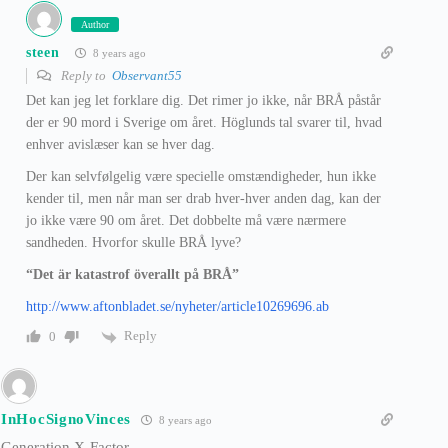
Author
steen
8 years ago
Reply to
Observant55
Det kan jeg let forklare dig. Det rimer jo ikke, når BRÅ påstår
der er 90 mord i Sverige om året. Höglunds tal svarer til, hvad
enhver avislæser kan se hver dag.
Der kan selvfølgelig være specielle omstændigheder, hun ikke
kender til, men når man ser drab hver-hver anden dag, kan der
jo ikke være 90 om året. Det dobbelte må være nærmere
sandheden. Hvorfor skulle BRÅ lyve?
“Det är katastrof överallt på BRÅ”
http://www.aftonbladet.se/nyheter/article10269696.ab
Reply
0
InHocSignoVinces
8 years ago
Generation X-Factor.