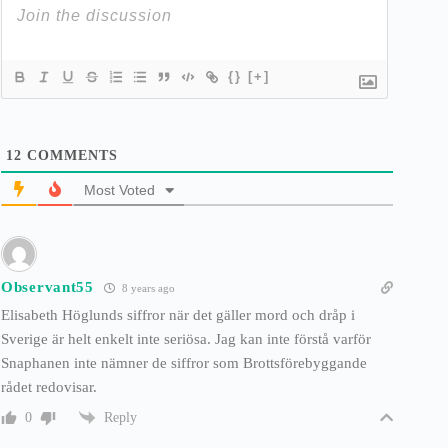
{}
[+]
12
COMMENTS
Most Voted
Observant55
8 years ago
Elisabeth Höglunds siffror när det gäller mord och dråp i
Sverige är helt enkelt inte seriösa. Jag kan inte förstå varför
Snaphanen inte nämner de siffror som Brottsförebyggande
rådet redovisar.
Reply
0