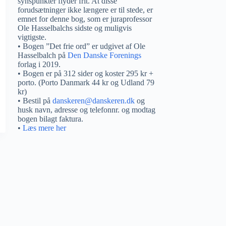
synspunkter flyder frit. At disse
forudsætninger ikke længere er til stede, er
emnet for denne bog, som er juraprofessor
Ole Hasselbalchs sidste og muligvis
vigtigste.
• Bogen ”Det frie ord” er udgivet af Ole
Hasselbalch på
Den Danske Forenings
forlag i 2019.
• Bogen er på 312 sider og koster 295 kr +
porto. (Porto Danmark 44 kr og Udland 79
kr)
• Bestil på
danskeren@danskeren.dk
og
husk navn, adresse og telefonnr. og modtag
bogen bilagt faktura.
•
Læs mere her