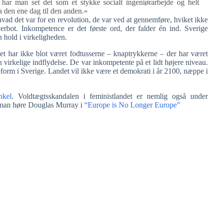
har man set det som et stykke socialt ingeniørarbejde og helt
a den ene dag til den anden.«
d det var for en revolution, de var ved at gennemføre, hviket ikke
rbot. Inkompetence er det første ord, der falder én ind. Sverige
en hold i virkeligheden.
Det har ikke blot været fodtusserne – knaptrykkerne – der har været
irkelige indflydelse. De var inkompetente på et lidt højere niveau.
reform i Sverige. Landet vil ikke være et demokrati i år 2100, næppe i
nkel
. Voldtægtsskandalen i feministlandet er nemlig også under
al man høre Douglas Murray i
“Europe is No Longer Europe”