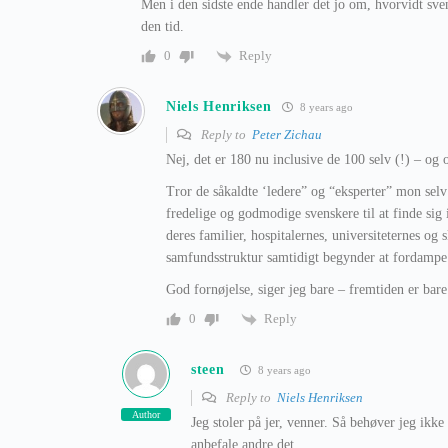
Men i den sidste ende handler det jo om, hvorvidt svens
den tid.
Reply
0
Niels Henriksen
8 years ago
Reply to
Peter Zichau
Nej, det er 180 nu inclusive de 100 selv (!) – og 
Tror de såkaldte ‘ledere” og “eksperter” mon selv 
fredelige og godmodige svenskere til at finde sig 
deres familier, hospitalernes, universiteternes og
samfundsstruktur samtidigt begynder at fordampe 
God fornøjelse, siger jeg bare – fremtiden er bare
Reply
0
steen
8 years ago
Reply to
Niels Henriksen
Author
Jeg stoler på jer, venner. Så behøver jeg ikke
anbefale andre det.