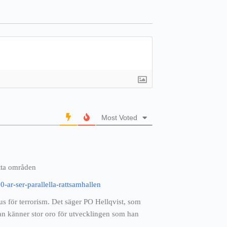
Most Voted
atta områden
-ar-ser-parallella-rattsamhallen
hus för terrorism. Det säger PO Hellqvist, som
Han känner stor oro för utvecklingen som han