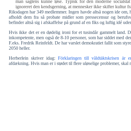
man sagtens kunne løse. Typisk for den moderne socialstat 
ignoreret den kendsgerning, at mennesker ikke skifter kultur fr
Riksdagen har 349 medlemmer. Ingen havde altså nogen ide om, hva
afholdt dem fra så probate midler som pressecensur og berufsve
befinder altså sig i afskaffelse på grund af en fiks og luftig idé ud
Hvis ikke det er en dødelig ironi for et tusindår gammelt land. 
inkompetente, men også de 8-10 personer, som har siddet med den v
F.eks. Fredrik Reinfeldt. De har varslet demokratiet fallit som sty
2050 heller.
Herberlein skriver idag:
Förklaringen till våldtäktskrisen är e
afdækning. Hvis man er i stødet til flere uløselige problemer, sk