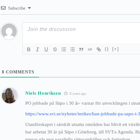
Subscribe
{}
[+]
8
COMMENTS
Niels Henriksen
8 years ago
PO jobbade på Säpo i 30 år- varnar för utvecklingen i uts
https://www.svt.se/nyheter/inrikes/han-jobbade-pa-sapo-i-30
Utanförskapet i särskilt utsatta områden har blivit ett växt
har arbetat 30 år på Säpo i Göteborg, till SVT:s Agenda. 
menar går mot parallella rättssamhällen och fattigdom.