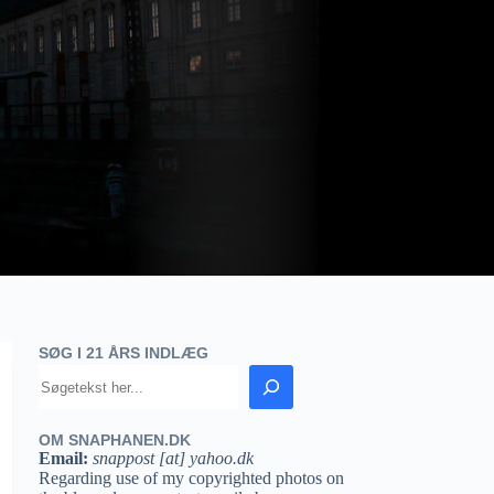
SØG I 21 ÅRS INDLÆG
OM SNAPHANEN.DK
Email:
snappost [at] yahoo.dk
Regarding use of my copyrighted photos on