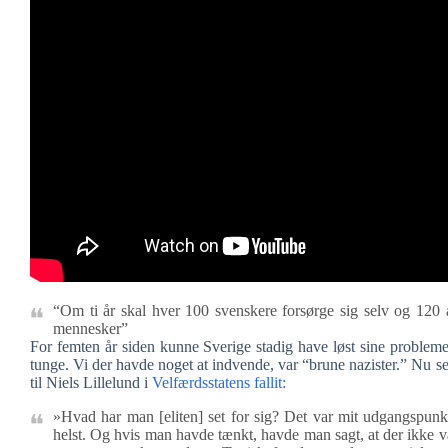
“Om ti år skal hver 100 svenskere forsørge sig selv og 120 
mennesker”
For femten år siden kunne Sverige stadig have løst sine problemer
tunge. Vi der havde noget at indvende, var “brune nazister.” Nu ser
til Niels Lillelund i
Velfærdsstatens fallit:
»Hvad har man [eliten] set for sig? Det var mit udgangspunkt
helst. Og hvis man havde tænkt, havde man sagt, at der ikke v