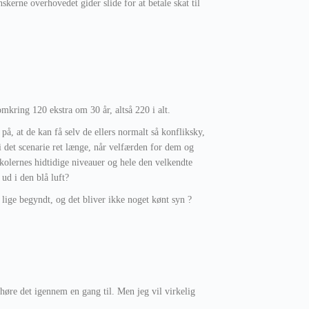
kerne overhovedet gider slide for at betale skat til
omkring 120 ekstra om 30 år, altså 220 i alt.
på, at de kan få selv de ellers normalt så konfliksky,
i det scenarie ret længe, når velfærden for dem og
 skolernes hidtidige niveauer og hele den velkendte
ud i den blå luft?
 lige begyndt, og det bliver ikke noget kønt syn ?
 høre det igennem en gang til. Men jeg vil virkelig