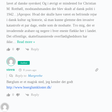
lavet af danske syersker( Og i øvrigt er mindested for Christian
M. Rottbøll, modstandsmanden der blev skudt af dansk politi i
1942…)Apropos: Hvad der skulle have været en befriende rejse
i dansk kultur og historie, så man kunne glemme den invasive
katastrofe et par dage, endte som de modsatte. Tro mig, der er
invaderende arabare og negere i hver eneste flække her i landet.
Det offentlige, skattefinansierede overflødighedshorn har
ikke
…
Read more »
Reply
0
Author
steen
8 years ago
Reply to
Margrethe
Børglum er et magisk sted, jeg kender det godt
http://www.boerglumkloster.dk/
Reply
0