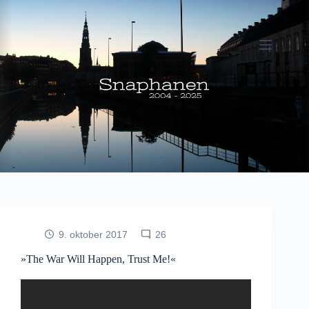
Fortsæt
til
indhold
9. oktober 2017
26
»The War Will Happen, Trust Me!«