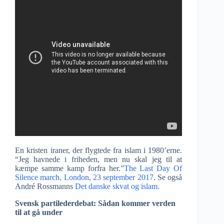
En kristen iraner, der flygtede fra islam i 1980’erne.
“Jeg havnede i friheden, men nu skal jeg til at
kæmpe samme kamp forfra her.”
The Last Day Of
Silence march, London, 23 september 2017
. Se også
André Rossmanns
Det danske skvat og islam.
Svensk partilederdebat: Sådan kommer verden
til at gå under