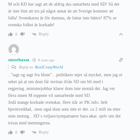
M och KD har sagt att de aldrig ska samarbeta med SD! Så det
är inte lönt att tro på något annat än att Sverige kommer att
falla! Svenskarna är för dumma, de fattar inte bättre! 87% av
svenska folket är korkade!
Reply
0
sussebassa
8 years ago
Reply to
RealCrazyWorld
..”sagt og sagt fru blom”…politikere sejer så mycket, men jag er
seker på at om dom får invitan ifrån SD om bli med i
regjering..ministerjobbar klarer dom inte motstå det. Jag vet
flera innen M toppene vil samarbeide med SD.
Jodå mange korkade svenskar, flere tiår av PK info..helt
hjerntveddad,..men også dom som inte er det..ca 2 mill nu etter
siste meting…SD`s veljare/sympatisører bara økar..sjelv om det
trixas med metningerna.
Reply
0