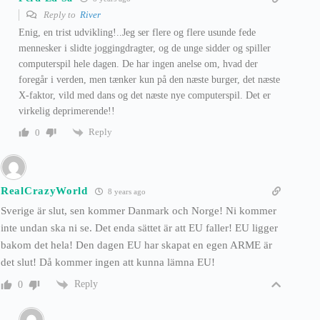
Reply to
River
Enig, en trist udvikling!..Jeg ser flere og flere usunde fede
mennesker i slidte joggingdragter, og de unge sidder og spiller
computerspil hele dagen. De har ingen anelse om, hvad der
foregår i verden, men tænker kun på den næste burger, det næste
X-faktor, vild med dans og det næste nye computerspil. Det er
virkelig deprimerende!!
Reply
0
RealCrazyWorld
8 years ago
Sverige är slut, sen kommer Danmark och Norge! Ni kommer
inte undan ska ni se. Det enda sättet är att EU faller! EU ligger
bakom det hela! Den dagen EU har skapat en egen ARME är
det slut! Då kommer ingen att kunna lämna EU!
Reply
0