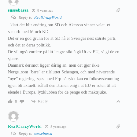
sussebassa
8 years ago
Reply to
RealCrazyWorld
..klart det blir endring om SD och Åkesson vinner valet..et
samarb med M och KD.
Det er en god grunn for at SD nå er Sveriges nest største parti,
och det er deras politikk.
De vil også vurdere på litt lengre sikt å gå Ut av EU, så gi de en
sjanse.
Danmark derimot ligger dårlig an, men det gjør ikke
Norge..som “bare” er tilsluttet Schengen, och med nåværende
“nye” regjering..spes. med Frp påtrykk kan en folkeavstemming
igjen bli aktuelt..isåfall den 3..men enig i at EU er roten til alt
elende i Europa..lyxklubben for de penge och maktsjuke.
Reply
0
RealCrazyWorld
8 years ago
Reply to
sussebassa