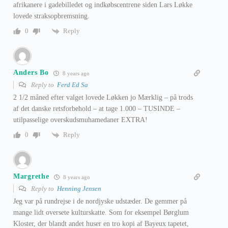
afrikanere i gadebilledet og indkøbscentrene siden Lars Løkke
lovede straksopbremsning.
Reply
0
Anders Bo
8 years ago
Reply to
Ferd Ed Sa
2 1/2 måned efter valget lovede Løkken jo Mærklig – på trods
af det danske retsforbehold – at tage 1.000 – TUSINDE –
utilpasselige overskudsmuhamedaner EXTRA!
Reply
0
Margrethe
8 years ago
Reply to
Henning Jensen
Jeg var på rundrejse i de nordjyske udstæder. De gemmer på
mange lidt oversete kulturskatte. Som for eksempel Børglum
Kloster, der blandt andet huser en tro kopi af Bayeux tapetet,