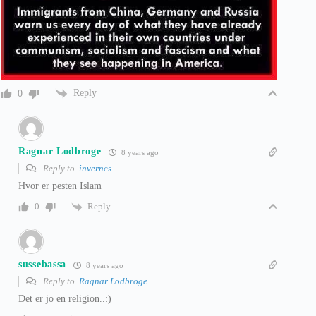
Reply
0
Ragnar Lodbroge
8 years ago
Reply to
invernes
Hvor er pesten Islam
Reply
0
sussebassa
8 years ago
Reply to
Ragnar Lodbroge
Det er jo en religion..:)