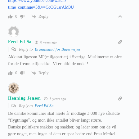
https://www.youtube.com/watch?
time_continue=5&v=CcQGusrAM0U
Reply
0
Ferd Ed Sa
8 years ago
Reply to
Brandmand for Bidermeyer
Akkurat ligesom MP(miljøpartiet) i Sverige. Muslimerne er ofre
for de fremmedfjendske. Vi er altid de onde!!
Reply
0
Henning Jensen
8 years ago
Reply to
Ferd Ed Sa
De danske kommuner skal næste år modtage 3.000 nye såkaldte
“flygtninge”, og mon ikke antallet bliver langt større.
Danske politikere snakker og snakker, og lader som om de vil
gøre noget, men ingen af dem er spor bedre end Frau Merkel.