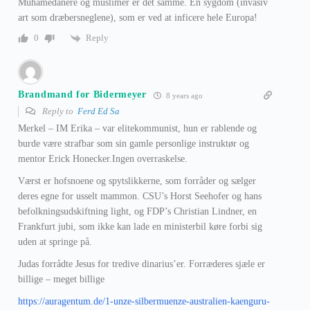
Muhamedanere og muslimer er det samme. En sygdom (invasiv
art som dræbersneglene), som er ved at inficere hele Europa!
Reply
0
Brandmand for Bidermeyer
8 years ago
Reply to
Ferd Ed Sa
Merkel – IM Erika – var elitekommunist, hun er rablende og
burde være strafbar som sin gamle personlige instruktør og
mentor Erick Honecker.Ingen overraskelse.
Værst er hofsnoene og spytslikkerne, som forråder og sælger
deres egne for usselt mammon. CSU’s Horst Seehofer og hans
befolkningsudskiftning light, og FDP’s Christian Lindner, en
Frankfurt jubi, som ikke kan lade en ministerbil køre forbi sig
uden at springe på.
Judas forrådte Jesus for tredive dinarius’er. Forræderes sjæle er
billige – meget billige
https://auragentum.de/1-unze-silbermuenze-australien-kaenguru-