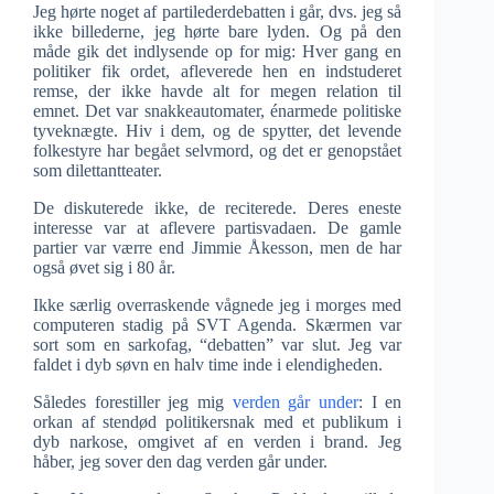
Jeg hørte noget af partilederdebatten i går, dvs. jeg så
ikke billederne, jeg hørte bare lyden. Og på den
måde gik det indlysende op for mig: Hver gang en
politiker fik ordet, afleverede hen en indstuderet
remse, der ikke havde alt for megen relation til
emnet. Det var snakkeautomater, énarmede politiske
tyveknægte. Hiv i dem, og de spytter, det levende
folkestyre har begået selvmord, og det er genopstået
som dilettantteater.
De diskuterede ikke, de reciterede. Deres eneste
interesse var at aflevere partisvadaen. De gamle
partier var værre end Jimmie Åkesson, men de har
også øvet sig i 80 år.
Ikke særlig overraskende vågnede jeg i morges med
computeren stadig på SVT Agenda. Skærmen var
sort som en sarkofag, “debatten” var slut. Jeg var
faldet i dyb søvn en halv time inde i elendigheden.
Således forestiller jeg mig
verden går under
: I en
orkan af stendød politikersnak med et publikum i
dyb narkose, omgivet af en verden i brand. Jeg
håber, jeg sover den dag verden går under.