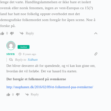
lenge det varte. Handlingslammelsen er ikke bare et isolert
svensk eller norsk fenomen, ingen av vest-Europas ca 15(?)
land har hatt noe folkelig opprør overhodet mot det
demografiske folkemordet som foregår for åpen scene. Noe å
forske på.
Reply
0
Author
steen
8 years ago
Reply to
Sidhatt
Det bliver desværre alt for spændende, og vi kan kun gisne om,
hvordan det vil forløbe. Det var hasard fra starten.
Der foregår et folkemord på svenskerne
http://snaphanen.dk/2016/02/09/et-folkemord-paa-svenskerne/
Reply
0