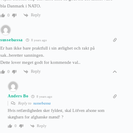
bla Danmark i NATO.
Reply
0
sussebassa
8 years ago
Er han ikke bare praktfull i sin ærlighet och rakt på
sak..beretter sanningen.
Dette lover meget godt for kommende val..
Reply
0
Anders Bo
8 years ago
Reply to
sussebassa
Hvis retfærdigheden sker fyldest, skal Löfven afsone som
skægbarn for afghanske mænd! ?
Reply
0