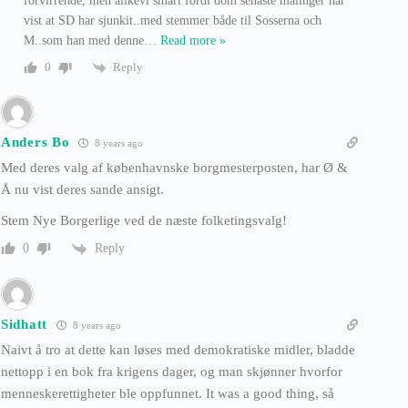
forvirrende, men alikevl smart fordi dom senaste målinger har
vist at SD har sjunkit..med stemmer både til Sosserna och
M..som han med denne
…
Read more »
Reply
0
Anders Bo
8 years ago
Med deres valg af københavnske borgmesterposten, har Ø &
Å nu vist deres sande ansigt.
Stem Nye Borgerlige ved de næste folketingsvalg!
Reply
0
Sidhatt
8 years ago
Naivt å tro at dette kan løses med demokratiske midler, bladde
nettopp i en bok fra krigens dager, og man skjønner hvorfor
menneskerettigheter ble oppfunnet. It was a good thing, så