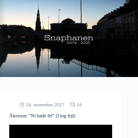
Fortsæt
til
indhold
24. november 2017
14
Åkesson: “Ni hade fel” (I tog fejl)