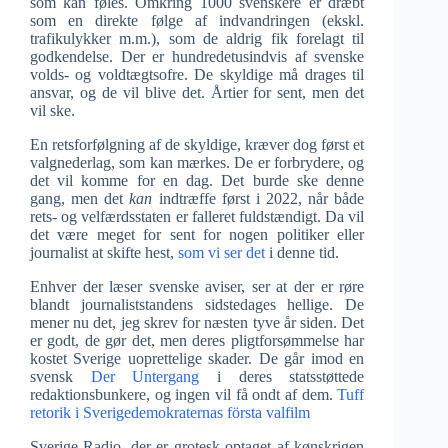
som kan føles. Omkring 1000 svenskere er dræbt
som en direkte følge af indvandringen (ekskl.
trafikulykker m.m.), som de aldrig fik forelagt til
godkendelse. Der er hundredetusindvis af svenske
volds- og voldtægtsofre. De skyldige må drages til
ansvar, og de vil blive det. Årtier for sent, men det
vil ske.
En retsforfølgning af de skyldige, kræver dog først et
valgnederlag, som kan mærkes. De er forbrydere, og
det vil komme for en dag. Det burde ske denne
gang, men det
kan
indtræffe først i 2022, når både
rets- og velfærdsstaten er falleret fuldstændigt. Da vil
det være meget for sent for nogen politiker eller
journalist at skifte hest,
som vi ser det
i denne tid.
Enhver der læser svenske aviser, ser at der er røre
blandt journaliststandens sidstedages hellige. De
mener nu det, jeg skrev for næsten tyve år siden. Det
er godt, de gør det, men deres pligtforsømmelse har
kostet Sverige uoprettelige skader. De går imod en
svensk
Der Untergang
i deres statsstøttede
redaktionsbunkere, og ingen vil få ondt af dem.
Tuff
retorik i Sverigedemokraternas första valfilm
Sverige Radio, der er grotesk optaget af kønskrigen