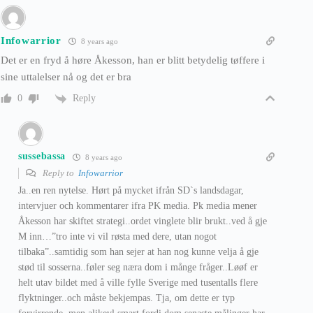
Infowarrior
8 years ago
Det er en fryd å høre Åkesson, han er blitt betydelig tøffere i
sine uttalelser nå og det er bra
Reply
0
sussebassa
8 years ago
Reply to
Infowarrior
Ja..en ren nytelse. Hørt på mycket ifrån SD`s landsdagar,
intervjuer och kommentarer ifra PK media. Pk media mener
Åkesson har skiftet strategi..ordet vinglete blir brukt..ved å gje
M inn…”tro inte vi vil røsta med dere, utan nogot
tilbaka”..samtidig som han sejer at han nog kunne velja å gje
stød til sosserna..føler seg næra dom i månge fråger..Løøf er
helt utav bildet med å ville fylle Sverige med tusentalls flere
flyktninger..och måste bekjempas. Tja, om dette er typ