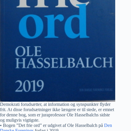
Demokrati forudsætter, at information og synspunkter flyder
frit. At disse forudsætninger ikke længere er til stede, er emnet
for denne bog, som er juraprofessor Ole Hasselbalchs sidste
og muligvis vigtigste.
• Bogen ”Det frie ord” er udgivet af Ole Hasselbalch på
Den
Danske Forenings
forlag i 2019.