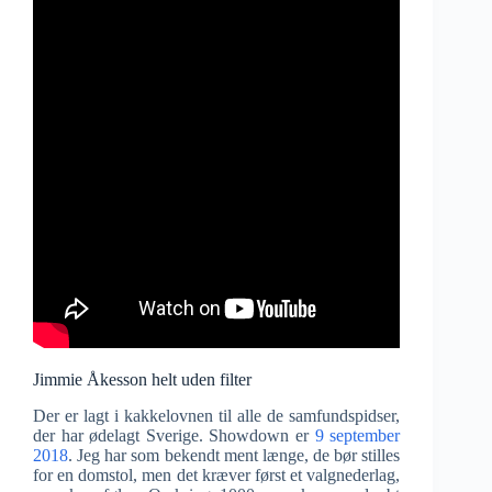
Jimmie Åkesson helt uden filter
Der er lagt i kakkelovnen til alle de samfundspidser,
der har ødelagt Sverige. Showdown er
9 september
2018
. Jeg har som bekendt ment længe, de bør stilles
for en domstol, men det kræver først et valgnederlag,