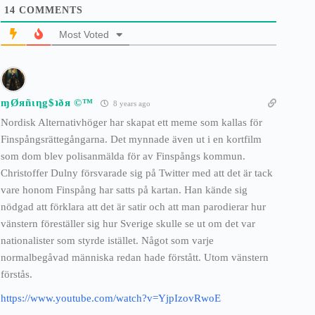
14
COMMENTS
Most Voted
ɱØяñιηg$ʇðя ©™
8 years ago
Nordisk Alternativhöger har skapat ett meme som kallas för
Finspångsrättegångarna. Det mynnade även ut i en kortfilm
som dom blev polisanmälda för av Finspångs kommun.
Christoffer Dulny försvarade sig på Twitter med att det är tack
vare honom Finspång har satts på kartan. Han kände sig
nödgad att förklara att det är satir och att man parodierar hur
vänstern föreställer sig hur Sverige skulle se ut om det var
nationalister som styrde istället. Något som varje
normalbegåvad människa redan hade förstått. Utom vänstern
förstås.
https://www.youtube.com/watch?v=YjpIzovRwoE