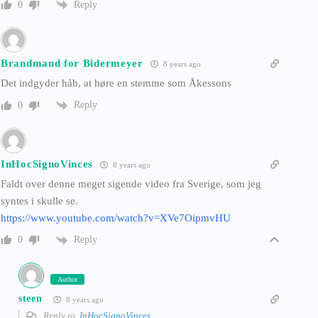
Reply
0
Brandmand for Bidermeyer
8 years ago
Det indgyder håb, at høre en stemme som Åkessons
Reply
0
InHocSignoVinces
8 years ago
Faldt over denne meget sigende video fra Sverige, som jeg
syntes i skulle se.
https://www.youtube.com/watch?v=XVe7OipmvHU
Reply
0
Author
steen
8 years ago
Reply to
InHocSignoVinces