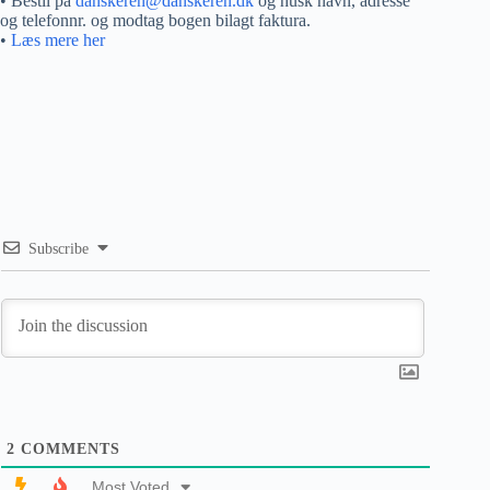
• Bestil på
danskeren@danskeren.dk
og husk navn, adresse
og telefonnr. og modtag bogen bilagt faktura.
•
Læs mere her
Subscribe
2
COMMENTS
Most Voted