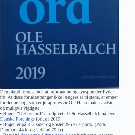
Demokrati forudsætter, at information og synspunkter flyder
frit. At disse forudsætninger ikke længere er til stede, er emnet
for denne bog, som er juraprofessor Ole Hasselbalchs sidste
og muligvis vigtigste.
• Bogen ”Det frie ord” er udgivet af Ole Hasselbalch på
Den
Danske Forenings
forlag i 2019.
• Bogen er på 312 sider og koster 295 kr + porto. (Porto
Danmark 44 kr og Udland 79 kr)