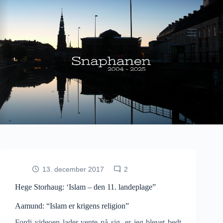
Fortsæt
til
indhold
13. december 2017
2
Hege Storhaug: ‘Islam – den 11. landeplage”
Aamund: “Islam er krigens religion”
Fordi videoen lader vente på sig, er jeg blevet bedt