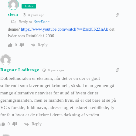
Author
steen
8 years ago
Reply to
SweDane
denne?
https://www.youtube.com/watch?v=BzsdCS2ZnAk
det
lyder som Reinfeldt i 2006
Reply
0
Ragnar Lodbroge
8 years ago
Dobbeltmoralen er ekstrem, når det er en der er godt
solbrændt som laver noget kriminelt, så skal man gennemgå
mange alternative netaviser for at ud af hvem der er
gerningsmanden, men er manden hvis, så er det bare at se på
VG s forside, fuldt navn, adresse og et usløret nærbillede, fy
for fa.n hvor er de ulækre i deres dækning af verden
Reply
0