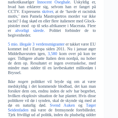
narkotikasælger
Innocent Oseghale
. Uskyldig er,
hvad han erklærer sig, selvom han er fanget på
CCTV. Expressens
skriver,
at de ‘havde et racistisk
motiv,’ men Pamela Mastropietros morder var ikke
racist? I dag skød en eller flere italienere med Glock-
pistoler mod op til seks afrikanere i Macerata. Flere
er
alvorligt sårede.
Politiet forbinder de to
begivenheder.
5 mio. illegale 3 verdensmigranter
er takket være EU
kommet ind i Europa siden 2011. Nu i januar øger
Middelhavsruten igen,
3,580
kom over på kun tre
uger. Tidligere afsatte Italien dem nordpå, nu hober
de dem op. Resultatet er ingen overraskelse, med
mindre man sidder til en lavtbeskattet millionløn i
Bryssel.
Ikke
nogen
politiker vil bryde sig om at være
medskyldig i det kommende blodbad, det kan man
forsikre dem om, endnu inden de selv har begrebet,
hvilken eksplosiv situation de har plantet. Hvis disse
politikere vil dø i synden, skal de skynde sig med at
dø en naturlig død.
Svend Auken
og
Tøger
Seidenfaden
må være de fremsynede forebilleder.
Tjek frivilligt ud af politik, inden du pludselig sidder