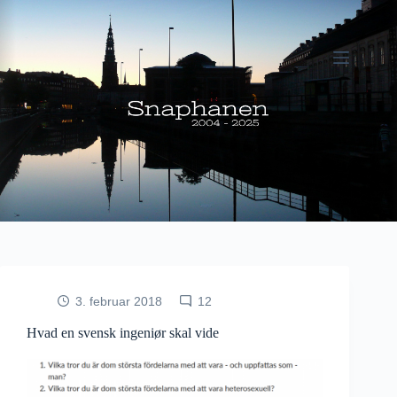
Fortsæt
til
indhold
3. februar 2018
12
Hvad en svensk ingeniør skal vide