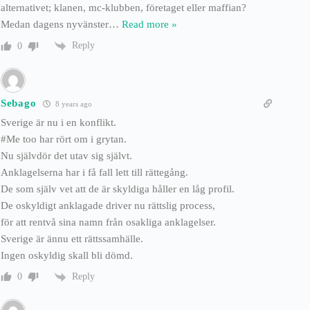
alternativet; klanen, mc-klubben, företaget eller maffian?
Medan dagens nyvänster
…
Read more »
Reply
0
Sebago
8 years ago
Sverige är nu i en konflikt.
#Me too har rört om i grytan.
Nu självdör det utav sig självt.
Anklagelserna har i få fall lett till rättegång.
De som själv vet att de är skyldiga håller en låg profil.
De oskyldigt anklagade driver nu rättslig process,
för att rentvå sina namn från osakliga anklagelser.
Sverige är ännu ett rättssamhälle.
Ingen oskyldig skall bli dömd.
Reply
0