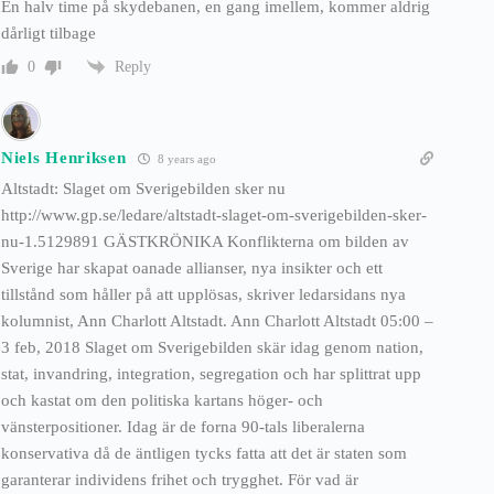
En halv time på skydebanen, en gang imellem, kommer aldrig
dårligt tilbage
Reply
0
Niels Henriksen
8 years ago
Altstadt: Slaget om Sverigebilden sker nu
http://www.gp.se/ledare/altstadt-slaget-om-sverigebilden-sker-
nu-1.5129891 GÄSTKRÖNIKA Konflikterna om bilden av
Sverige har skapat oanade allianser, nya insikter och ett
tillstånd som håller på att upplösas, skriver ledarsidans nya
kolumnist, Ann Charlott Altstadt. Ann Charlott Altstadt 05:00 –
3 feb, 2018 Slaget om Sverigebilden skär idag genom nation,
stat, invandring, integration, segregation och har splittrat upp
och kastat om den politiska kartans höger- och
vänsterpositioner. Idag är de forna 90-tals liberalerna
konservativa då de äntligen tycks fatta att det är staten som
garanterar individens frihet och trygghet. För vad är