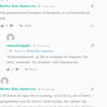
Britta Due Andersen
8 years ago
Om genushysteriet kommer til Danmark, er vel beroende på
DR.
Reply
0
samuelafugglas
8 years ago
Reply to
Britta Due Andersen
“Nyhedsredaktionen” på DR är förödande för Danmark. Det
värsta “arnestedet” för socialister i hela Skandinavien.
Reply
0
Britta Due Andersen
8 years ago
I JP skriver de også det er racekrig, vel er det ej, det er hævn –
gengældelse som du skriver. Sorte turister, der opfører sig