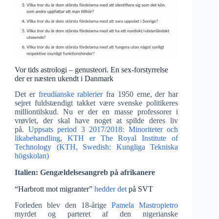
Vor tids astrologi – genusteori. En sex-forstyrrelse
der er næsten ukendt i Danmark
Det er
freudianske rablerier
fra 1950 erne, der har
sejret fuldstændigt takket være svenske politikeres
milliontilskud. Nu er der en masse professorer i
vrøvlet, der skal have noget at spilde deres liv
på.
Uppsats period 3 2017/2018: Minoriteter och
likabehandling
,
KTH er The Royal Institute of
Technology (KTH, Swedish: Kungliga Tekniska
högskolan)
Italien: Gengældelsesangreb på afrikanere
“Harbrott mot migranter”
hedder det
på SVT
Forleden blev den 18-årige
Pamela Mastropietro
myrdet og parteret af den nigerianske