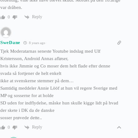
ordentlig, ville ikke have blevet skudt. Mordet på den 18.årige
var dråben.
Reply
0
SweDane
8 years ago
Tjek Moderatarnas seneste Youtube indslag med Ulf
Kristersson, Android Annas afløser,
hvis ikke Jimmie og Co moser dem helt flade efter denne
svada så fortjener de helt enkelt
ikke at svenskerne stemmer på dem…
Samtidig meddeler Annie Lööf at hun vil regere Sverige med
MP og sosserne for at holde
SD uden for indflydelse, måske hun skulle kigge lidt på hvad
der skete i DK da de danske
sosser prøvede dette..
Reply
0