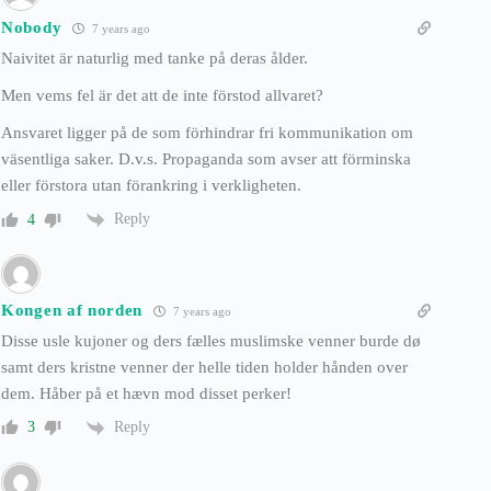
Nobody
7 years ago
Naivitet är naturlig med tanke på deras ålder.
Men vems fel är det att de inte förstod allvaret?
Ansvaret ligger på de som förhindrar fri kommunikation om
väsentliga saker. D.v.s. Propaganda som avser att förminska
eller förstora utan förankring i verkligheten.
Reply
4
Kongen af norden
7 years ago
Disse usle kujoner og ders fælles muslimske venner burde dø
samt ders kristne venner der helle tiden holder hånden over
dem. Håber på et hævn mod disset perker!
Reply
3