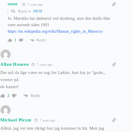
steen
7 years ago
Reply to
MKM
Jo, Marokko har dødsstraf ved skydning, men den skulle ikke
være anvendt siden 1993
https://en.wikipedia.org/wiki/Human_rights_in_Morocco
Reply
1
Allan Hansen
7 years ago
Det må da lige være en sag for Løkke, han har jo “gode,,
venner på
de kanter!
Reply
2
Michael Pleym
7 years ago
Alltså, jag vet inte riktigt hur jag kommer in hit. Men jag