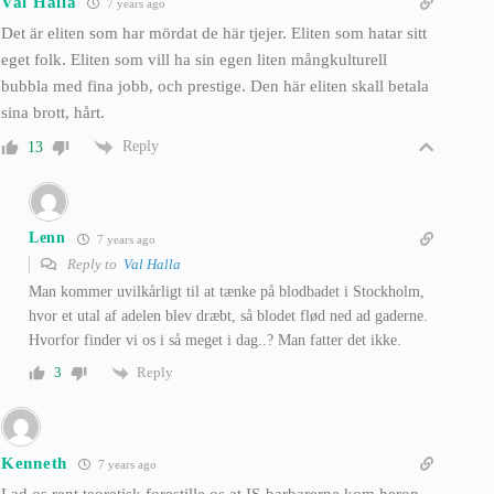
Val Halla
7 years ago
Det är eliten som har mördat de här tjejer. Eliten som hatar sitt
eget folk. Eliten som vill ha sin egen liten mångkulturell
bubbla med fina jobb, och prestige. Den här eliten skall betala
sina brott, hårt.
Reply
13
Lenn
7 years ago
Reply to
Val Halla
Man kommer uvilkårligt til at tænke på blodbadet i Stockholm,
hvor et utal af adelen blev dræbt, så blodet flød ned ad gaderne.
Hvorfor finder vi os i så meget i dag..? Man fatter det ikke.
Reply
3
Kenneth
7 years ago
Lad os rent teoretisk forestille os at IS-barbarerne kom herop