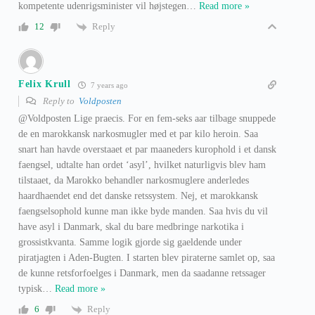
kompetente udenrigsminister vil højstegen
…
Read more »
Reply
12
Felix Krull
7 years ago
Reply to
Voldposten
@Voldposten Lige praecis. For en fem-seks aar tilbage snuppede
de en marokkansk narkosmugler med et par kilo heroin. Saa
snart han havde overstaaet et par maaneders kurophold i et dansk
faengsel, udtalte han ordet ‘asyl’, hvilket naturligvis blev ham
tilstaaet, da Marokko behandler narkosmuglere anderledes
haardhaendet end det danske retssystem. Nej, et marokkansk
faengselsophold kunne man ikke byde manden. Saa hvis du vil
have asyl i Danmark, skal du bare medbringe narkotika i
grossistkvanta. Samme logik gjorde sig gaeldende under
piratjagten i Aden-Bugten. I starten blev piraterne samlet op, saa
de kunne retsforfoelges i Danmark, men da saadanne retssager
typisk
…
Read more »
Reply
6