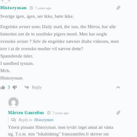
Historyman
7 years ago
Sverige igen, igen, ser ikke, høre ikke.
Engelske aviser som; Daily mail, the sun, the Mirror, har alle
historien om de to nordiske pigers mord. Men har nogle
svenske aviser ? Selv de engelske nævner drabs videoen, men
tror i at de svenske medier vil nævne dette?
Spændende tider.
I sandhed tysnan.
Mvh.
Historyman
Reply
3
Mårten Gantelius
7 years ago
Reply to
Historyman
Ytterst pinsamt Historyman, men tyvärr inget annat att vänta
sig. T.o.m. min “lokaltidning” franceantilles.fr skriver om