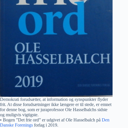
Demokrati forudsætter, at information og synspunkter flyder
frit. At disse forudsætninger ikke længere er til stede, er emnet
for denne bog, som er juraprofessor Ole Hasselbalchs sidste
og muligvis vigtigste.
• Bogen ”Det frie ord” er udgivet af Ole Hasselbalch på
Den
Danske Forenings
forlag i 2019.