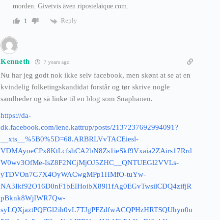
morden. Givetvis även ripostelaique.com.
Reply
1
Kenneth
7 years ago
Nu har jeg godt nok ikke selv facebook, men skønt at se at en
kvindelig folketingskandidat forstår og tør skrive nogle
sandheder og så linke til en blog som Snaphanen.
https://da-
dk.facebook.com/lene.kattrup/posts/2137237692994091?
__xts__%5B0%5D=68.ARBRLVvTACEiesl-
VDMAyoeCPx8KtLcfshCA2bN8Zs1ieSkf9Vxaia2ZAirs17Rrd
W0wv3OfMe-IsZ8F2NCjMjOJ5ZHC__QNTUEGl2VVLs-
yTDVOn7G7X4OyWACwgMPp1HMfO-tuYw-
NA3Ikf92O16D0nF1bEIHoibX89l1fAg0EGvTwsilCDQ4zifjR
pBknk8WjIWR7Qw-
syLQXjaztPQFGl2ih0vL7TJgPFZdfwACQPHzHRTSQUhyn0u