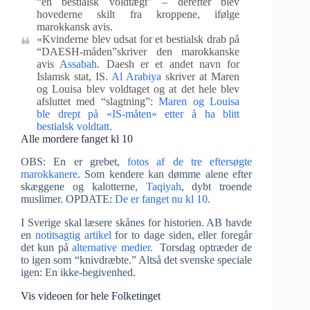
“en bestialsk voldtægt” – derefter blev
hovederne skilt fra kroppene, ifølge
marokkansk avis.
«Kvinderne blev udsat for et bestialsk drab på
“DAESH-måden”skriver den marokkanske
avis
Assabah
. Daesh er et andet navn for
Islamsk stat, IS.
Al Arabiya
skriver at Maren
og Louisa blev voldtaget og at det hele blev
afsluttet med “slagtning”:
Maren og Louisa
ble drept på «IS-måten» etter å ha blitt
bestialsk voldtatt.
Alle mordere fanget kl 10
OBS: En er grebet,
fotos af de tre eftersøgte
marokkanere
. Som kendere kan dømme alene efter
skæggene og kalotterne,
Taqiyah
, dybt troende
muslimer. OPDATE:
De er fanget nu kl 10.
I Sverige skal læsere skånes for historien. AB havde
en
notitsagtig artikel
for to dage siden, eller foregår
det kun på
alternative medier.
Torsdag optræder de
to igen som “knivdræbte.” Altså det svenske speciale
igen: En ikke-begivenhed.
Vis videoen for hele Folketinget