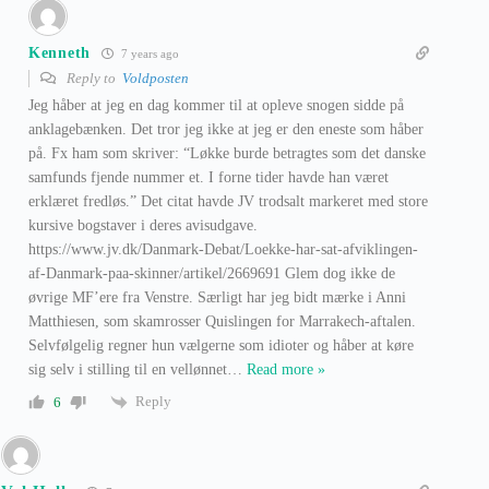
Kenneth
7 years ago
Reply to
Voldposten
Jeg håber at jeg en dag kommer til at opleve snogen sidde på
anklagebænken. Det tror jeg ikke at jeg er den eneste som håber
på. Fx ham som skriver: “Løkke burde betragtes som det danske
samfunds fjende nummer et. I forne tider havde han været
erklæret fredløs.” Det citat havde JV trodsalt markeret med store
kursive bogstaver i deres avisudgave.
https://www.jv.dk/Danmark-Debat/Loekke-har-sat-afviklingen-
af-Danmark-paa-skinner/artikel/2669691 Glem dog ikke de
øvrige MF’ere fra Venstre. Særligt har jeg bidt mærke i Anni
Matthiesen, som skamrosser Quislingen for Marrakech-aftalen.
Selvfølgelig regner hun vælgerne som idioter og håber at køre
sig selv i stilling til en vellønnet
…
Read more »
Reply
6