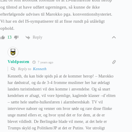
og tilstod at have udført ugerningen, så kunne de ikke
efterfølgende udvises til Marokko pga. konventionshysteriet.
Vi har en del IS-sympatiserer til at fisse rundt på utåleligt
ophold.
Reply
13
Voldposten
7 years ago
Reply to
Kenneth
Kenneth, du kan bide spids på at de kommer herop! – Marokko
har dødsstraf, og da de 3-4 fromme muslimer her har ødelagt
landets turistindustri vil den komme i anvendelse. Og så snart
kendelsen er afsagt, vil vore hjemlige, kaglende klasser –d’eliten
– sætte hele snøfte-hulkesfæren i alarmberedskab. TV vil
interviewe naboer og venner om hvor søde og rare disse flinke
unge mænd ellers er, og hvor synd det er for dem, at de er
blevet vildledt. De Berlingske blade vil mene, at det hele er
Trumps skyld og Politiken/JP at det er Putins. Vor utroligt