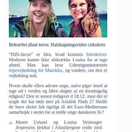
Bekræftet jihad terror. Halshugningsvideo cirkulerer
“ISIS-facon” er blot, hvad koranen
foreskriver
.
Moderen kunne ikke afskrække Louisa fra at tage
afsted. Man kan læse Udenrigsministeriets
rejsevejledning for Marokko
, og vurdere, om den er
vejledning nok.
Hvem skulle ellers advare unge, naive piger imod at
tage ud i verden og blive slagtet af en forudsigelig
religion? Den er senest redigeret d 18.12, mon der er
nogle der har røde ører på Asiatisk Plads 2? Skulle
de have skelet lidt rigeligt til det Euro-Mediterrane
samarbejde i stedet for at redde unge danskeres liv?
Maren Ueland og Louisa Vesterager
Jespersens fjeldtur i Atlasbjergene endte med