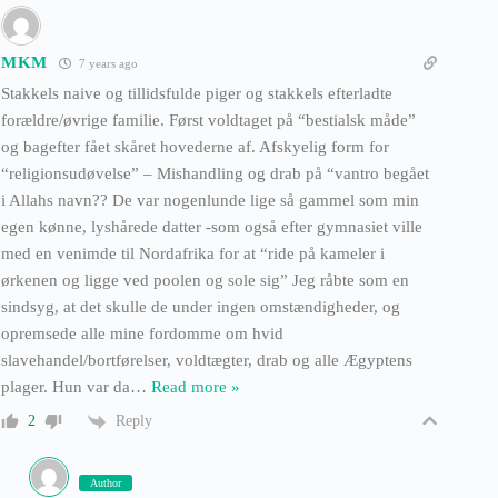
MKM
7 years ago
Stakkels naive og tillidsfulde piger og stakkels efterladte
forældre/øvrige familie. Først voldtaget på “bestialsk måde”
og bagefter fået skåret hovederne af. Afskyelig form for
“religionsudøvelse” – Mishandling og drab på “vantro begået
i Allahs navn?? De var nogenlunde lige så gammel som min
egen kønne, lyshårede datter -som også efter gymnasiet ville
med en venimde til Nordafrika for at “ride på kameler i
ørkenen og ligge ved poolen og sole sig” Jeg råbte som en
sindsyg, at det skulle de under ingen omstændigheder, og
opremsede alle mine fordomme om hvid
slavehandel/bortførelser, voldtægter, drab og alle Ægyptens
plager. Hun var da
…
Read more »
Reply
2
Author