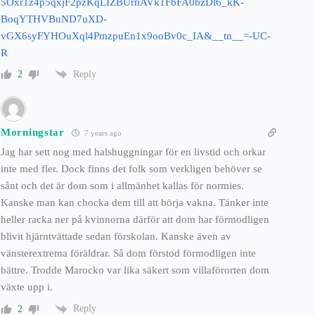
5Oxr1z4p5qxjF2pzKqLIZBUrnAVk1FbFA0bzDl6_kK-
BoqYTHVBuND7uXD-
vGX6syFYHOuXql4PmzpuEn1x9ooBv0c_IA&__tn__=-UC-
R
Reply
2
Morningstar
7 years ago
Jag har sett nog med halshuggningar för en livstid och orkar
inte med fler. Dock finns det folk som verkligen behöver se
sånt och det är dom som i allmänhet kallas för normies.
Kanske man kan chocka dem till att börja vakna. Tänker inte
heller racka ner på kvinnorna därför att dom har förmodligen
blivit hjärntvättade sedan förskolan. Kanske även av
vänsterextrema föräldrar. Så dom förstod förmodligen inte
bättre. Trodde Marocko var lika säkert som villaförorten dom
växte upp i.
Reply
2