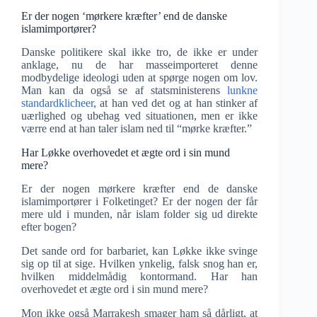
Er der nogen ‘mørkere kræfter’ end de danske
islamimportører?
Danske politikere skal ikke tro, de ikke er under
anklage, nu de har masseimporteret denne
modbydelige ideologi uden at spørge nogen om lov.
Man kan da også se af statsministerens
lunkne
standardklicheer
, at han ved det og at han stinker af
uærlighed og ubehag ved situationen, men er ikke
værre end at han taler islam ned til “mørke kræfter.”
Har Løkke overhovedet et ægte ord i sin mund
mere?
Er der nogen mørkere kræfter end de danske
islamimportører i Folketinget? Er der nogen der får
mere uld i munden, når islam folder sig ud direkte
efter bogen?
Det sande ord for barbariet, kan Løkke ikke svinge
sig op til at sige. Hvilken ynkelig, falsk snog han er,
hvilken middelmådig kontormand. Har han
overhovedet et ægte ord i sin mund mere?
Mon ikke også Marrakesh smager ham så dårligt, at