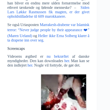
han bliver en endnu mere ulden fornærmelse mod
ethvert tænkende og følende menneske? –
Siden
Lars Løkke Rasmussen fik magten, er der givet
opholdstilladelse til 609 marokkanere.
Se også Uriasposten
Marrakesh-drabene var Islamisk
terror: “Never judge people by their appearance ❤️”
(Maren Ueland)
og
Heller ikke Erna Solberg klarer å
ta drapene inn over seg.
Screencaps
Videoens ægthed er
nu bekræftet
af danske
myndigheder. Den kan downloades
her.
Man kan se
den indlejret
her.
Nogle vil fortryde, de gør det.