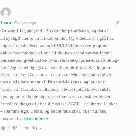
Lenn
7 years ago
Grusomt! Jeg slog ind i 2 sekunder på videoen, og det er
afskyeligt! Her er en artikel om det. Og videoen er også her.
http://barenakedislam.com/2018/12/20/morocco-graphic-
video-has-emerged-of-one-of-the-two-scandinavian-female-
tourists-being-beheaded-by-muslims-at-popular-tourist-hiking-
trail/ Jeg er helt ligeglad, hvad de politisk korrekte løgnere
siger, at det er Daesh osv., nej, det er Muslimer, som følger
deres lede terrormanual! På en måde synes jeg, at det er
“eerie”, at Marrakech-aftalen er blevet underskrevet sidste
uge, og at to blonde piger, een norsk, een dansk, er blevet
brutalt voldtaget af disse djævelske ABER – se aberne i linket
– i samme uge. Daesh, og andre muslimer, truer nu med
masser af
…
Read more »
Reply
2