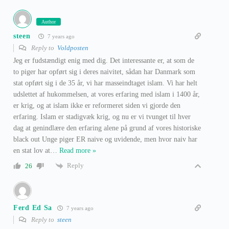
Author
steen
7 years ago
Reply to
Voldposten
Jeg er fudstændigt enig med dig. Det interessante er, at som de
to piger har opført sig i deres naivitet, sådan har Danmark som
stat opført sig i de 35 år, vi har masseindtaget islam. Vi har helt
udslettet af hukommelsen, at vores erfaring med islam i 1400 år,
er krig, og at islam ikke er reformeret siden vi gjorde den
erfaring. Islam er stadigvæk krig, og nu er vi tvunget til hver
dag at genindlære den erfaring alene på grund af vores historiske
black out Unge piger ER naive og uvidende, men hvor naiv har
en stat lov at
…
Read more »
Reply
26
Ferd Ed Sa
7 years ago
Reply to
steen