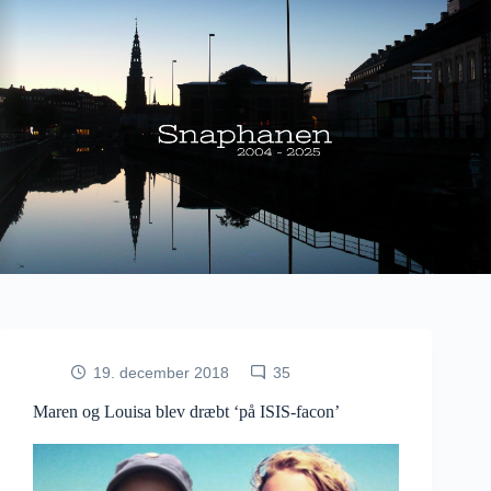
Fortsæt
til
indhold
19. december 2018
35
Maren og Louisa blev dræbt ‘på ISIS-facon’