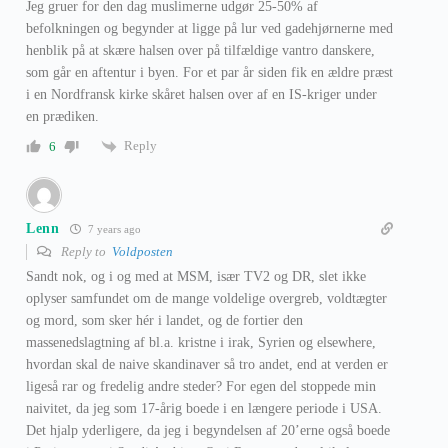
Jeg gruer for den dag muslimerne udgør 25-50% af
befolkningen og begynder at ligge på lur ved gadehjørnerne med
henblik på at skære halsen over på tilfældige vantro danskere,
som går en aftentur i byen. For et par år siden fik en ældre præst
i en Nordfransk kirke skåret halsen over af en IS-kriger under
en prædiken.
Reply
6
Lenn
7 years ago
Reply to
Voldposten
Sandt nok, og i og med at MSM, især TV2 og DR, slet ikke
oplyser samfundet om de mange voldelige overgreb, voldtægter
og mord, som sker hér i landet, og de fortier den
massenedslagtning af bl.a. kristne i irak, Syrien og elsewhere,
hvordan skal de naive skandinaver så tro andet, end at verden er
ligeså rar og fredelig andre steder? For egen del stoppede min
naivitet, da jeg som 17-årig boede i en længere periode i USA.
Det hjalp yderligere, da jeg i begyndelsen af 20’erne også boede