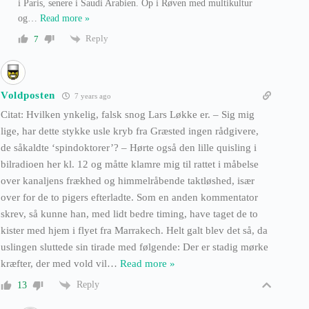
i Paris, senere i Saudi Arabien. Op i Røven med multikultur
og
…
Read more »
Reply
7
Voldposten
7 years ago
Citat: Hvilken ynkelig, falsk snog Lars Løkke er. – Sig mig
lige, har dette stykke usle kryb fra Græsted ingen rådgivere,
de såkaldte ‘spindoktorer’? – Hørte også den lille quisling i
bilradioen her kl. 12 og måtte klamre mig til rattet i måbelse
over kanaljens frækhed og himmelråbende taktløshed, især
over for de to pigers efterladte. Som en anden kommentator
skrev, så kunne han, med lidt bedre timing, have taget de to
kister med hjem i flyet fra Marrakech. Helt galt blev det så, da
uslingen sluttede sin tirade med følgende: Der er stadig mørke
kræfter, der med vold vil
…
Read more »
Reply
13