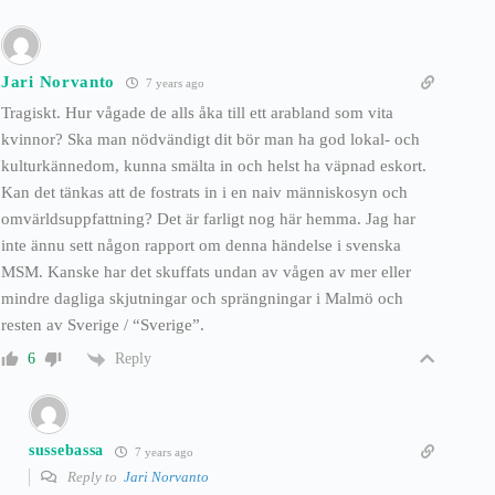
Jari Norvanto
7 years ago
Tragiskt. Hur vågade de alls åka till ett arabland som vita
kvinnor? Ska man nödvändigt dit bör man ha god lokal- och
kulturkännedom, kunna smälta in och helst ha väpnad eskort.
Kan det tänkas att de fostrats in i en naiv människosyn och
omvärldsuppfattning? Det är farligt nog här hemma. Jag har
inte ännu sett någon rapport om denna händelse i svenska
MSM. Kanske har det skuffats undan av vågen av mer eller
mindre dagliga skjutningar och sprängningar i Malmö och
resten av Sverige / “Sverige”.
Reply
6
sussebassa
7 years ago
Reply to
Jari Norvanto