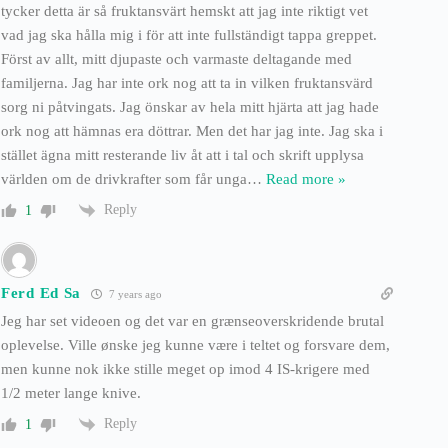
tycker detta är så fruktansvärt hemskt att jag inte riktigt vet
vad jag ska hålla mig i för att inte fullständigt tappa greppet.
Först av allt, mitt djupaste och varmaste deltagande med
familjerna. Jag har inte ork nog att ta in vilken fruktansvärd
sorg ni påtvingats. Jag önskar av hela mitt hjärta att jag hade
ork nog att hämnas era döttrar. Men det har jag inte. Jag ska i
stället ägna mitt resterande liv åt att i tal och skrift upplysa
världen om de drivkrafter som får unga
…
Read more »
Reply
1
Ferd Ed Sa
7 years ago
Jeg har set videoen og det var en grænseoverskridende brutal
oplevelse. Ville ønske jeg kunne være i teltet og forsvare dem,
men kunne nok ikke stille meget op imod 4 IS-krigere med
1/2 meter lange knive.
Reply
1