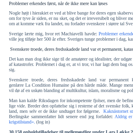
Problemer erkendes først, når de ikke mere kan løses
Nogle højt i hierakiet er ved at blive bange for deres egen skaberv
om for tyve år siden, er nu sket, og det er irreversibelt og bliver 
om at komme væk fra landet, nu forlader svenskere i større tal Sve
Sverige lærte mig, hvor ret Machiavelli havde:
Problemer erkende
ville jeg tilføje her 500 år efter. Sveriges tunge problemer i dag, 
Svenskere troede, deres fredsskadede land var et permanent, katas
Det kan man dog ikke sige til de amatører og idealister, der udgør
af katastrofer. Problemet i dag er, at vi tror, vi har lagt dem bag
sig.
Svenskere troede, deres fredsskadede land var permanent k
genlære La Condition Humaine på den hårde måde. Mange mennes
vil dø af en uskøn blanding af multikultur, islam, moralisme og polit
Man kan kalde Riksdagen for inkompetente fjolser, men de befinder s
lige vide. Breder den opfattelse sig i resterne af det svenske folk
land, men selv er de ikke undtaget for følgerne.
Kaknästornet st
Berlingske sammenfatter lidt senere end jeg forfaldet:
Aldrig e
krigstilstand«.
(log in)
30.158 opholdstilladelser til mellemøstlige under Lars Løkke 2