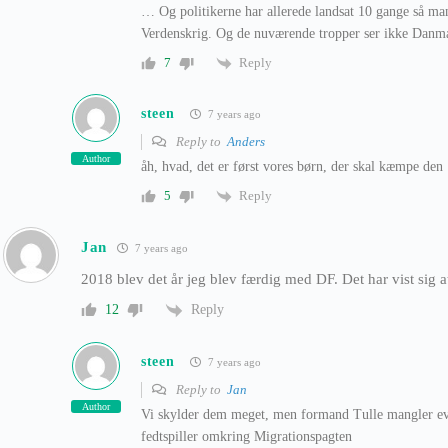
… Og politikerne har allerede landsat 10 gange så ma
Verdenskrig. Og de nuværende tropper ser ikke Danma
Reply
7
steen
7 years ago
Reply to
Anders
Author
åh, hvad, det er først vores børn, der skal kæmpe den
Reply
5
Jan
7 years ago
2018 blev det år jeg blev færdig med DF. Det har vist sig a
Reply
12
steen
7 years ago
Reply to
Jan
Author
Vi skylder dem meget, men formand Tulle mangler evne
fedtspiller omkring Migrationspagten