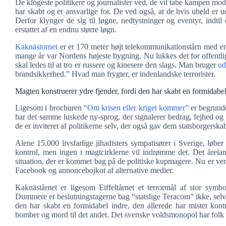
De klogeste politikere og journalister ved, de vil tabe kampen mo
har skabt og er ansvarlige for. De ved også, at de hvis uheld er ud
Derfor klynger de sig til løgne, nedtystninger og eventyr, indtil 
erstattet af en endnu større løgn.
Kaknästornet
er et 170 meter højt telekommunikationstårn med en o
mange år var Nordens højeste bygning. Nu lukkes det for offentli
skal ledes til at tro er russere og kinesere den slags. Man bruger
ud
brandsikkerhed.” Hvad man frygter, er indenlandske terrorister.
Magten konstruerer ydre fjender, fordi den har skabt en formidabel
Ligesom i brochuren
“Om krisen eller kriget kommer”
er begrunde
har det samme luskede ny-sprog, der signalerer bedrag, fejhed o
de er inviteret af politikerne selv, der også gav dem statsborgerska
Alene 15.000 livsfarlige jihadisters sympatisører i Sverige, løb
kontrol, men ingen i magtcirklerne vil indrømme det. Det årelang
situation, der er kommet bag på de politiske kupmagere. Nu er ve
Facebook og annoncebojkot af alternative medier.
Kaknästårnet er ligesom Eiffeltårnet et terrormål af stor symb
Dummere er beslutningstagerne bag “statslige Teracom” ikke, sel
den har skabt en formidabel indre, den allerede har mistet kont
bomber og mord til det andet. Det svenske voldsmonopol har folk fr