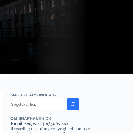
SØG I 21 ÅRS INDLÆG
OM SNAPHANEN.DK
Email:
snappost [at] yahoo.dk
Regarding use of my copyrighted photos on