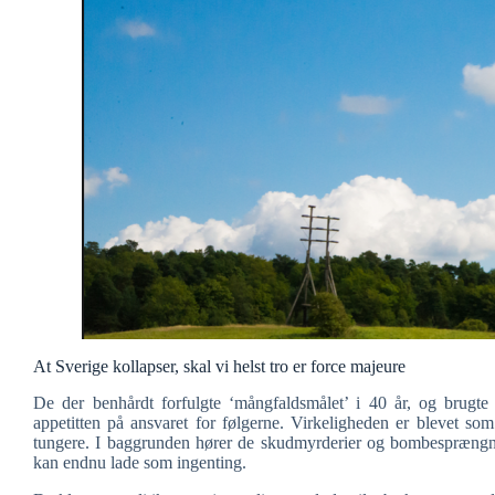
At Sverige kollapser, skal vi helst tro er force majeure
De der benhårdt forfulgte ‘mångfaldsmålet’ i 40 år, og brugte c
appetitten på ansvaret for følgerne. Virkeligheden er blevet so
tungere. I baggrunden hører de skudmyrderier og bombesprængn
kan endnu lade som ingenting.