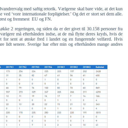
ndvandrervalg med saftig retorik. Vælgerne skal bare vide, at det kun
e ved ‘vore internationale forpligtelser.’ Og det er stort set dem alle.
g først og fremmest EU og FN.
e 2 regeringen, og siden da er der givet til 30.158 personer fra
vælgere må efterhånden indse, at de må flytte deres kryds, hvis de
t for sent at ønske fred i landet og en fungerende velfærd. Hvis
re lidt senere. Sverige har efter min og efterhånden mange andres