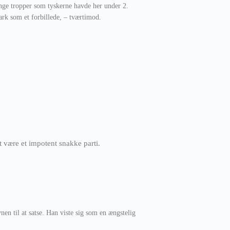
nge tropper som tyskerne havde her under 2.
rk som et forbillede, – tværtimod.
t være et impotent snakke parti.
n til at satse. Han viste sig som en ængstelig