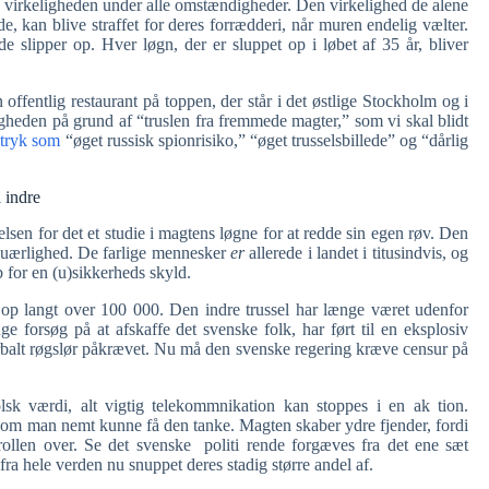
d virkeligheden under alle omstændigheder. Den virkelighed de alene
e, kan blive straffet for deres forrædderi, når muren endelig vælter.
de slipper op. Hver løgn, der er sluppet op i løbet af 35 år, bliver
ffentlig restaurant på toppen, der står i det østlige Stockholm og i
gheden på grund af “truslen fra fremmede magter,” som vi skal blidt
tryk som
“øget russisk spionrisiko,” “øget trusselsbillede” og “dårlig
 indre
lsen for det et studie i magtens løgne for at redde sin egen røv. Den
g uærlighed. De farlige mennesker
er
allerede i landet i titusindvis, og
b for en (u)sikkerheds skyld.
er op langt over 100 000. Den indre trussel har længe været udenfor
e forsøg på at afskaffe det svenske folk, har ført til en eksplosiv
rbalt røgslør påkrævet. Nu må den svenske regering kræve censur på
olsk værdi, alt vigtig telekommnikation kan stoppes i en ak tion.
vom man nemt kunne få den tanke. Magten skaber ydre fjender, fordi
rollen over. Se det svenske politi rende forgæves fra det ene sæt
a hele verden nu snuppet deres stadig større andel af.