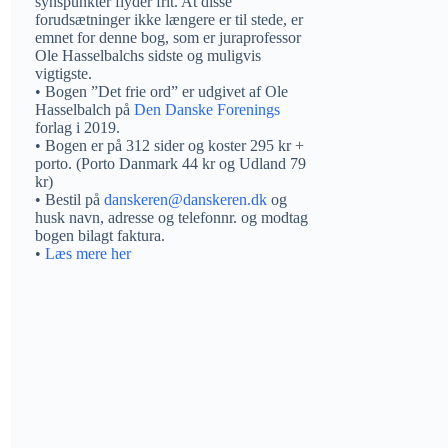
synspunkter flyder frit. At disse
forudsætninger ikke længere er til stede, er
emnet for denne bog, som er juraprofessor
Ole Hasselbalchs sidste og muligvis
vigtigste.
• Bogen ”Det frie ord” er udgivet af Ole
Hasselbalch på
Den Danske Forenings
forlag i 2019.
• Bogen er på 312 sider og koster 295 kr +
porto. (Porto Danmark 44 kr og Udland 79
kr)
• Bestil på
danskeren@danskeren.dk
og
husk navn, adresse og telefonnr. og modtag
bogen bilagt faktura.
•
Læs mere her