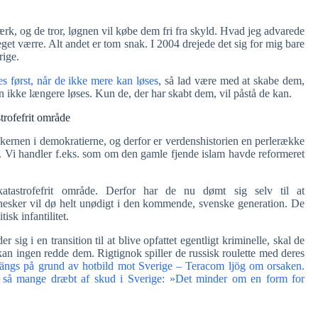
ærk, og de tror, løgnen vil købe dem fri fra skyld. Hvad jeg advarede
meget værre. Alt andet er tom snak. I 2004 drejede det sig for mig bare
rige.
s først, når de ikke mere kan løses
, så lad være med at skabe dem,
kan ikke længere løses. Kun de, der har skabt dem, vil påstå de kan.
trofefrit område
 kernen i demokratierne, og derfor er verdenshistorien en perlerække
 os. Vi handler f.eks. som om den gamle fjende islam havde reformeret
atastrofefrit område. Derfor har de nu dømt sig selv til at
ker vil dø helt unødigt i den kommende, svenske generation. De
isk infantilitet.
ig i en transition til at blive opfattet egentligt kriminelle, skal de
, kan ingen redde dem. Rigtignok spiller de russisk roulette med deres
ängs på grund av hotbild mot Sverige – Teracom ljög om orsaken.
r så mange dræbt af skud i Sverige: »Det minder om en form for