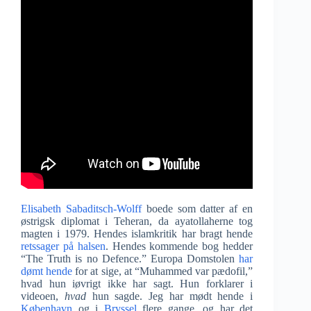
Elisabeth Sabaditsch-Wolff
boede som datter af en
østrigsk diplomat i Teheran, da ayatollaherne tog
magten i 1979. Hendes islamkritik har bragt hende
retssager på halsen
. Hendes kommende bog hedder
“The Truth is no Defence.” Europa Domstolen
har
dømt hende
for at sige, at “Muhammed var pædofil,”
hvad hun iøvrigt ikke har sagt. Hun forklarer i
videoen,
hvad
hun sagde. Jeg har mødt hende i
København
og i
Bryssel
flere gange, og har det