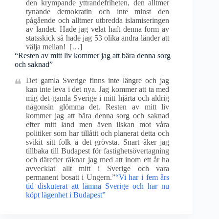
den krympande yttrandefriheten, den alltmer
tynande demokratin och inte minst den
pågående och alltmer utbredda islamiseringen
av landet. Hade jag velat haft denna form av
statsskick så hade jag 53 olika andra länder att
välja mellan! […]
“Resten av mitt liv kommer jag att bära denna sorg
och saknad”
Det gamla Sverige finns inte längre och jag
kan inte leva i det nya. Jag kommer att ta med
mig det gamla Sverige i mitt hjärta och aldrig
någonsin glömma det. Resten av mitt liv
kommer jag att bära denna sorg och saknad
efter mitt land men även ilskan mot våra
politiker som har tillåtit och planerat detta och
svikit sitt folk å det grövsta. Snart åker jag
tillbaka till Budapest för fastighetsövertagning
och därefter räknar jag med att inom ett år ha
avvecklat allt mitt i Sverige och vara
permanent bosatt i Ungern.”
“Vi har i fem års
tid diskuterat att lämna Sverige och har nu
köpt lägenhet i Budapest”