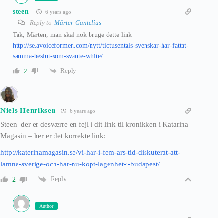
steen
6 years ago
Reply to
Mårten Gantelius
Tak, Mårten, man skal nok bruge dette link
http://se.avoiceformen.com/nytt/tiotusentals-svenskar-har-fattat-
samma-beslut-som-svante-white/
Reply
2
Niels Henriksen
6 years ago
Steen, der er desværre en fejl i dit link til kronikken i Katarina
Magasin – her er det korrekte link:
http://katerinamagasin.se/vi-har-i-fem-ars-tid-diskuterat-att-
lamna-sverige-och-har-nu-kopt-lagenhet-i-budapest/
Reply
2
Author