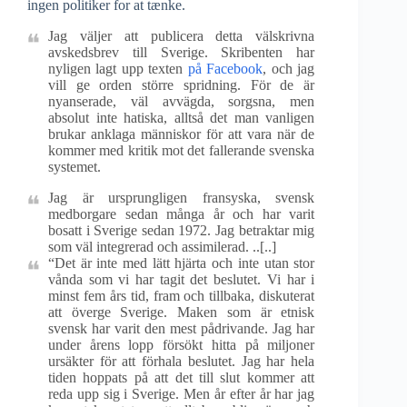
ingen politiker for at tænke.
Jag väljer att publicera detta välskrivna
avskedsbrev till Sverige. Skribenten har
nyligen lagt upp texten
på Facebook
, och jag
vill ge orden större spridning. För de är
nyanserade, väl avvägda, sorgsna, men
absolut inte hatiska, alltså det man vanligen
brukar anklaga människor för att vara när de
kommer med kritik mot det fallerande svenska
systemet.
Jag är ursprungligen fransyska, svensk
medborgare sedan många år och har varit
bosatt i Sverige sedan 1972. Jag betraktar mig
som väl integrerad och assimilerad. ..[..]
“Det är inte med lätt hjärta och inte utan stor
vånda som vi har tagit det beslutet. Vi har i
minst fem års tid, fram och tillbaka, diskuterat
att överge Sverige. Maken som är etnisk
svensk har varit den mest pådrivande. Jag har
under årens lopp försökt hitta på miljoner
ursäkter för att förhala beslutet. Jag har hela
tiden hoppats på att det till slut kommer att
reda upp sig i Sverige. Men år efter år har jag