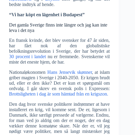
bedste indtryk af hende.
“Vi har köpt en lägenhet i Budapest”
Det gamla Sverige finns inte längre och jag kan inte
leva i det nya
En fransk kvinde, der blev svensker for 47 år siden,
har fået nok af den globalistiske
befolkningsrevolution i Sverige, der har betydet at
30 procent i landet
nu er fremmede. Svenskerne vil
miste det eneste hjem, de har.
Nationaløkonomen
Hans Jensevik skønner
, at islam
griber magten i Sverige i 2040-2050. Er krigen brudt
ud, eller er den ikke? Det er kun et spørgsmål om
ordvalg. I går skrev en svensk polis i Expressen:
Brottsligheten i dag är som hämtad från en krigszon.
Den dag hvor svenske politikere indrømmer at have
installeret en krig, vil komme sent. De er, ligesom i
Danmark, ikke særligt pressede af vælgerne. Endnu,
for man ved jo aldrig om der er noget, der en dag
vækker denne komatøse skare. Når der er, vil jeg
nødigt være politiker, men så langt mistænker jeg