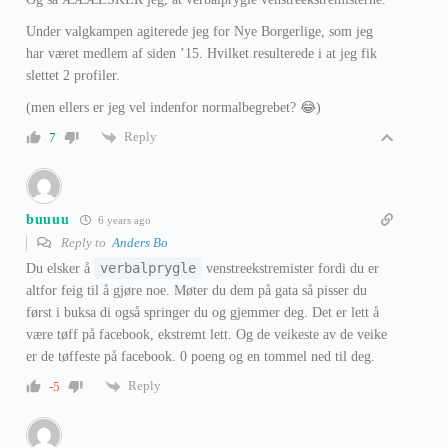
Under valgkampen agiterede jeg for Nye Borgerlige, som jeg
har været medlem af siden ’15. Hvilket resulterede i at jeg fik
slettet 2 profiler.
(men ellers er jeg vel indenfor normalbegrebet? 😂)
Reply
7
buuuu
6 years ago
Reply to
Anders Bo
verbalprygle
Du elsker å
venstreekstremister fordi du er
altfor feig til å gjøre noe. Møter du dem på gata så pisser du
først i buksa di også springer du og gjemmer deg. Det er lett å
være tøff på facebook, ekstremt lett. Og de veikeste av de veike
er de tøffeste på facebook. 0 poeng og en tommel ned til deg.
Reply
-5