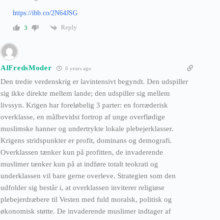
https://ibb.co/2N64JSG
Reply
3
AlFredsModer
6 years ago
Den tredie verdenskrig er lavintensivt begyndt. Den udspiller
sig ikke direkte mellem lande; den udspiller sig mellem
livssyn. Krigen har foreløbelig 3 parter: en forræderisk
overklasse, en målbevidst fortrop af unge overflødige
muslimske hanner og undertrykte lokale plebejerklasser.
Krigens stridspunkter er profit, dominans og demografi.
Overklassen tænker kun på profitten, de invaderende
muslimer tænker kun på at indføre totalt teokrati og
underklassen vil bare gerne overleve. Strategien som den
udfolder sig består i, at overklassen inviterer religiøse
plebejerdræbere til Vesten med fuld moralsk, politisk og
økonomisk støtte. De invaderende muslimer indtager af