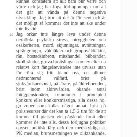
kunnat konstatera att allt bara blir värre och
värre och jag har föga förhoppningar om att
det går att vända på denna negativa
utveckling. Jag tror att det är för sent och är
det möjligt så kommer det inte att ske under
min livstid.
Jag orkar inte längre leva under denna
oerhörda psykiska stress, otryggheten och
osäkerheten, mord, skjutningar, avrättningar,
sprängningar, våldtäkter och gruppvåldtäkter,
rån, bostadsinbrott, misshandel, bilbränder,
skolbränder, grova brottslingar som ev efter en
relativt kort fängelsevistelse inte utvisas utan
får röra sig fritt bland oss, en alltmer
nedmonterad välfärd, brist på
sjukvårdspersonal, på lärare, på äldreboenden,
brist inom äldrevården, ökande antal
fattigpensionärer, kommuner i principiell
konkurs eller konkursmässiga, alla dessa no-
go zoner som kallas något annat, brist på
polisresurser där det kan ta 1,5-2 tim för de att
komma till platsen vid pågående brott eller
kommer de inte alls, dessa förljugna politiker
oavsett politisk färg och den medskyldiga sk
PK-median, brunsmetningen av oliktänkande,