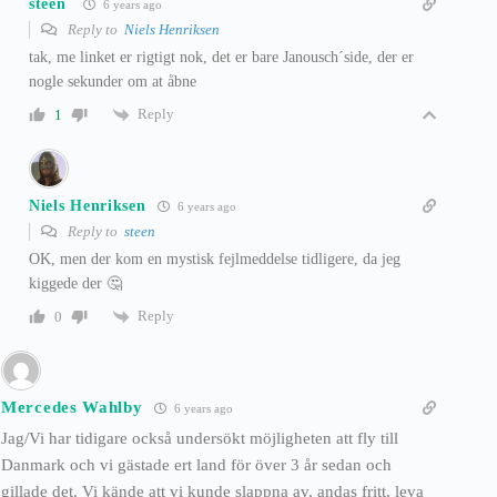
steen
6 years ago
Reply to
Niels Henriksen
tak, me linket er rigtigt nok, det er bare Janousch´side, der er
nogle sekunder om at åbne
Reply
1
Niels Henriksen
6 years ago
Reply to
steen
OK, men der kom en mystisk fejlmeddelse tidligere, da jeg
kiggede der 🤔
Reply
0
Mercedes Wahlby
6 years ago
Jag/Vi har tidigare också undersökt möjligheten att fly till
Danmark och vi gästade ert land för över 3 år sedan och
gillade det. Vi kände att vi kunde slappna av, andas fritt, leva