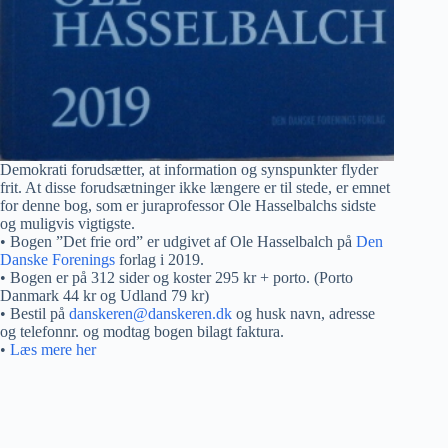
Demokrati forudsætter, at information og synspunkter flyder
frit. At disse forudsætninger ikke længere er til stede, er emnet
for denne bog, som er juraprofessor Ole Hasselbalchs sidste
og muligvis vigtigste.
• Bogen ”Det frie ord” er udgivet af Ole Hasselbalch på
Den
Danske Forenings
forlag i 2019.
• Bogen er på 312 sider og koster 295 kr + porto. (Porto
Danmark 44 kr og Udland 79 kr)
• Bestil på
danskeren@danskeren.dk
og husk navn, adresse
og telefonnr. og modtag bogen bilagt faktura.
•
Læs mere her