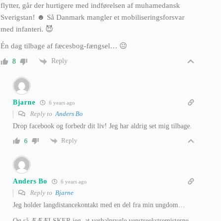
flytter, går der hurtigere med indførelsen af muhamedansk
Sverigstan! ☻ Så Danmark mangler et mobiliseringsforsvar
med infanteri. 😈
Én dag tilbage af fæcesbog-fængsel… 😐
Reply
8
Bjarne
6 years ago
Reply to
Anders Bo
Drop facebook og forbedr dit liv! Jeg har aldrig set mig tilbage.
Reply
6
Anders Bo
6 years ago
Reply to
Bjarne
Jeg holder langdistancekontakt med en del fra min ungdom…
Og så ÆÆÆLSKER jeg, at verbalprygle venstreekstremisterne.