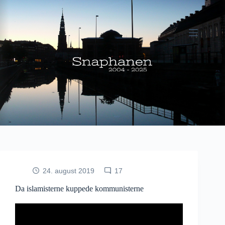
Fortsæt
til
indhold
24. august 2019
17
Da islamisterne kuppede kommunisterne