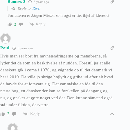
Ramses 2
6 years ago
Reply to
River
Forfatteren er Jørgen Misser, som også er tiet ihjel af kleresiet.
Reply
2
Poul
6 years ago
Hvis man ser bort fra navneændringerne og metaforene, så
lyder det da som en beskrivelse af nutiden. Forestil jer at alle
danskere gik i coma i 1970, og vågnede op til det danmark vi
har i 2019. De ville jo skrige højlydt og gribe ud efter alt hvad
de havde for at forsvare sig. Det var måske en ide til den
næste bog, en dansker der kan se forskellen på dengang og
nu, og ønsker at gøre noget ved det. Den kunne såmænd også
stå under fiktion, desværre.
Reply
2