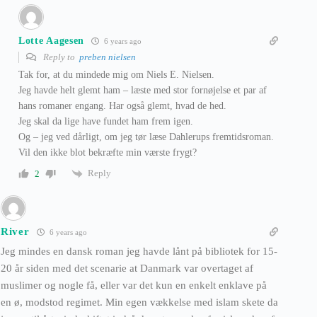
Lotte Aagesen
6 years ago
Reply to
preben nielsen
Tak for, at du mindede mig om Niels E. Nielsen.
Jeg havde helt glemt ham – læste med stor fornøjelse et par af
hans romaner engang. Har også glemt, hvad de hed.
Jeg skal da lige have fundet ham frem igen.
Og – jeg ved dårligt, om jeg tør læse Dahlerups fremtidsroman.
Vil den ikke blot bekræfte min værste frygt?
Reply
2
River
6 years ago
Jeg mindes en dansk roman jeg havde lånt på bibliotek for 15-
20 år siden med det scenarie at Danmark var overtaget af
muslimer og nogle få, eller var det kun en enkelt enklave på
en ø, modstod regimet. Min egen vækkelse med islam skete da