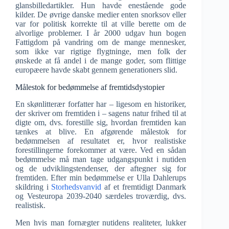
glansbilledartikler. Hun havde enestående gode
kilder. De øvrige danske medier enten snorksov eller
var for politisk korrekte til at ville berette om de
alvorlige problemer. I år 2000 udgav hun bogen
Fattigdom på vandring om de mange mennesker,
som ikke var rigtige flygtninge, men folk der
ønskede at få andel i de mange goder, som flittige
europæere havde skabt gennem generationers slid.
Målestok for bedømmelse af fremtidsdystopier
En skønlitterær forfatter har – ligesom en historiker,
der skriver om fremtiden i – sagens natur frihed til at
digte om, dvs. forestille sig, hvordan fremtiden kan
tænkes at blive. En afgørende målestok for
bedømmelsen af resultatet er, hvor realistiske
forestillingerne forekommer at være. Ved en sådan
bedømmelse må man tage udgangspunkt i nutiden
og de udviklingstendenser, der aftegner sig for
fremtiden. Efter min bedømmelse er Ulla Dahlerups
skildring i
Storhedsvanvid
af et fremtidigt Danmark
og Vesteuropa 2039-2040 særdeles troværdig, dvs.
realistisk.
Men hvis man fornægter nutidens realiteter, lukker