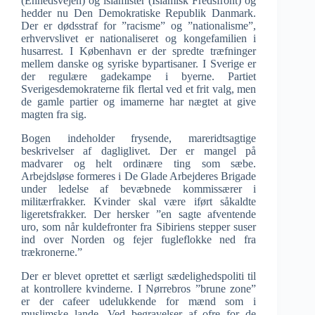
(Enhedsvejen) og islamister (Islamisk Fredsfront) og
hedder nu Den Demokratiske Republik Danmark.
Der er dødsstraf for ”racisme” og ”nationalisme”,
erhvervslivet er nationaliseret og kongefamilien i
husarrest. I København er der spredte træfninger
mellem danske og syriske bypartisaner. I Sverige er
der regulære gadekampe i byerne. Partiet
Sverigesdemokraterne fik flertal ved et frit valg, men
de gamle partier og imamerne har nægtet at give
magten fra sig.
Bogen indeholder frysende, mareridtsagtige
beskrivelser af dagliglivet. Der er mangel på
madvarer og helt ordinære ting som sæbe.
Arbejdsløse formeres i De Glade Arbejderes Brigade
under ledelse af bevæbnede kommissærer i
militærfrakker. Kvinder skal være iført såkaldte
ligeretsfrakker. Der hersker ”en sagte afventende
uro, som når kuldefronter fra Sibiriens stepper suser
ind over Norden og fejer fugleflokke ned fra
trækronerne.”
Der er blevet oprettet et særligt sædelighedspoliti til
at kontrollere kvinderne. I Nørrebros ”brune zone”
er der cafeer udelukkende for mænd som i
muslimske lande. Ved begravelser af ofre for de