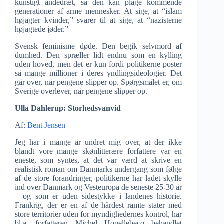
kunstigt åndedræt, så den kan plage kommende
generationer af arme mennesker. At sige, at “islam
højagter kvinder,” svarer til at sige, at “nazisterne
højagtede jøder.”
Svensk feminisme døde. Den begik selvmord af
dumhed. Den spræller lidt endnu som en kylling
uden hoved, men det er kun fordi politikerne poster
så mange millioner i deres yndlingsideologier. Det
går over, når pengene slipper op. Spørgsmålet er, om
Sverige overlever, når pengene slipper op.
Ulla Dahlerup: Storhedsvanvid
Af:
Bent Jensen
Jeg har i mange år undret mig over, at der ikke
blandt vore mange skønlitterære forfattere var en
eneste, som syntes, at det var værd at skrive en
realistisk roman om Danmarks undergang som følge
af de store forandringer, politikerne har ladet skylle
ind over Danmark og Vesteuropa de seneste 25-30 år
– og som er uden sidestykke i landenes historie.
Frankrig, der er en af de hårdest ramte stater med
store territorier uden for myndighedernes kontrol, har
bl.a. forfatteren Michel Houellebecq behandlet