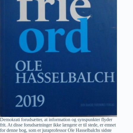
Demokrati forudsætter, at information og synspunkter flyder
frit. At disse forudsætninger ikke længere er til stede, er emnet
for denne bog, som er juraprofessor Ole Hasselbalchs sidste