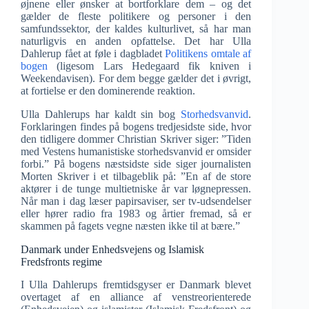
øjnene eller ønsker at bortforklare dem – og det
gælder de fleste politikere og personer i den
samfundssektor, der kaldes kulturlivet, så har man
naturligvis en anden opfattelse. Det har Ulla
Dahlerup fået at føle i dagbladet
Politikens omtale af
bogen
(ligesom Lars Hedegaard fik kniven i
Weekendavisen). For dem begge gælder det i øvrigt,
at fortielse er den dominerende reaktion.
Ulla Dahlerups har kaldt sin bog
Storhedsvanvid
.
Forklaringen findes på bogens tredjesidste side, hvor
den tidligere dommer Christian Skriver siger: ”Tiden
med Vestens humanistiske storhedsvanvid er omsider
forbi.” På bogens næstsidste side siger journalisten
Morten Skriver i et tilbageblik på: ”En af de store
aktører i de tunge multietniske år var løgnepressen.
Når man i dag læser papirsaviser, ser tv-udsendelser
eller hører radio fra 1983 og årtier fremad, så er
skammen på fagets vegne næsten ikke til at bære.”
Danmark under Enhedsvejens og Islamisk
Fredsfronts regime
I Ulla Dahlerups fremtidsgyser er Danmark blevet
overtaget af en alliance af venstreorienterede