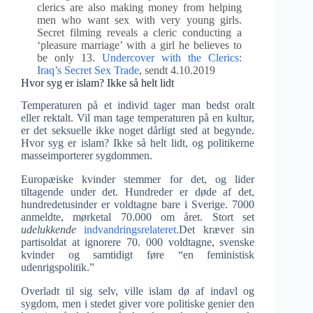
clerics are also making money from helping
men who want sex with very young girls.
Secret filming reveals a cleric conducting a
‘pleasure marriage’ with a girl he believes to
be only 13.
Undercover with the Clerics:
Iraq’s Secret Sex Trade
, sendt 4.10.2019
Hvor syg er islam? Ikke så helt lidt
Temperaturen på et individ tager man bedst oralt
eller rektalt. Vil man tage temperaturen på en kultur,
er det seksuelle ikke noget dårligt sted at begynde.
Hvor syg er islam? Ikke så helt lidt, og politikerne
masseimporterer sygdommen.
Europæiske kvinder stemmer for det, og lider
tiltagende under det. Hundreder er døde af det,
hundredetusinder er voldtagne bare i Sverige. 7000
anmeldte, mørketal 70.000 om året. Stort set
udelukkende
indvandringsrelateret.
Det kræver sin
partisoldat at ignorere 70. 000 voldtagne, svenske
kvinder og samtidigt føre “en feministisk
udenrigspolitik.”
Overladt til sig selv, ville islam dø af indavl og
sygdom, men i stedet giver vore politiske genier den