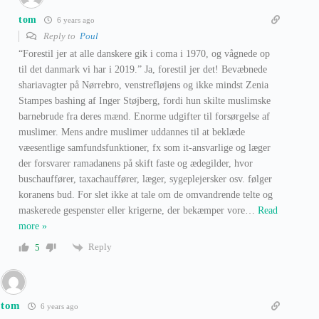
tom
6 years ago
Reply to
Poul
“Forestil jer at alle danskere gik i coma i 1970, og vågnede op
til det danmark vi har i 2019.” Ja, forestil jer det! Bevæbnede
shariavagter på Nørrebro, venstrefløjens og ikke mindst Zenia
Stampes bashing af Inger Støjberg, fordi hun skilte muslimske
barnebrude fra deres mænd. Enorme udgifter til forsørgelse af
muslimer. Mens andre muslimer uddannes til at beklæde
væesentlige samfundsfunktioner, fx som it-ansvarlige og læger
der forsvarer ramadanens på skift faste og ædegilder, hvor
buschauffører, taxachauffører, læger, sygeplejersker osv. følger
koranens bud. For slet ikke at tale om de omvandrende telte og
maskerede gespenster eller krigerne, der bekæmper vore
…
Read
more »
Reply
5
tom
6 years ago