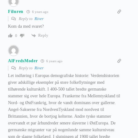
Filuren
6 years ago
Reply to
River
Kom da med svaret?
Reply
0
AlFredsModer
6 years ago
Reply to
River
Let indføring i Europas demografiske historie: Verdenshistorien
giver adskillige eksempler på store folkeflytninger med
tilhørende kulturskift. I 400-500 tallet bredte germanske
stammer sig over hele Europa. Frankerne fra Mellemtyskland til
Nord- og ØstFrankrig, hvor de vandt dominans over gallerne.
Angel-Sakserne fra NordvestTyskland mod nordvest til
Brittannien, hvor de bortjog kelterne. Andre tyske stammer
overvandt et par århundreder senere slaverne i ØstEuropa. De
germanske migranter var på nogenlunde samme kulturniveau
som de slagne folkefærd. I slutningen af 1900 tallet bredte