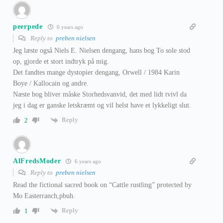
peerpede
6 years ago
Reply to
preben nielsen
Jeg læste også Niels E. Nielsen dengang, hans bog To sole stod
op, gjorde et stort indtryk på mig.
Det fandtes mange dystopier dengang, Orwell / 1984 Karin
Boye / Kallocain og andre.
Næste bog bliver måske Storhedsvanvid, det med lidt tvivl da
jeg i dag er ganske letskræmt og vil helst have et lykkeligt slut.
Reply
2
AlFredsModer
6 years ago
Reply to
preben nielsen
Read the fictional sacred book on “Cattle rustling” protected by
Mo Easterranch,pbuh.
Reply
1