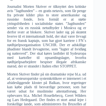
Journalist Morten Skriver er tilknyttet den kritiske
avis ”Jagthunden” – en gratis netavis, som får penge
fra private kilder plus to store amerikanske og
russiske fonde, hvis formål er at støtte
ytringsfriheden i socialistiske stater. ”Jagthunden”
sender via en russisk netudbyder i Moskva og er
derfor svær at blokere. Skriver lader sig på skrømt
hverve til et internationalt hold, der skal være livvagt
for en fransk kaptajn, som har gjort karriere i FN´s
nødhjælpsorganisation UNCHR. Der er adskillige
jihadister blandt livvagterne, som ”lugter af hvidløg
og nattesved”. Der skal køres lastbiler til Sydeuropa
med kartofler til opsamlingslagre, hvorfra
nødhjælpsarbejdere bespiser illegale afrikanske
mænd, der er strandet i Italien efter STOPPET.
Morten Skriver finder på sin dramatiske rejse bl.a. ud
af, at vesteuropæiske systemkritikere er interneret i et
afsidesliggende kloster på Balkan, hvor regeringer
kan købe plads til besværlige personer, som har
været udsat for muslimske attentatforsøg. Her
opbevares bl.a. Michel Houellebecq, Geert Wilders
og Lars Hedegaard. Der findes et stort antal lejre i
forskellige lande, som administreres fra Bruxelles af