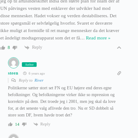
jeg op til årtusindeskiftet indså den større plan for islam der af
UN påtvinges vesten med enklaver der udvikler had mod
disse mennesker. Hadet vokser og verden destabiliseres. Det
store spørgsmål er selvfølgelig hvorfor. Svaret er desværre
ikke muligt at formidle til ret mange mennesker da det kræver
et åndeligt modtagerapparat som det er få
…
Read more »
Reply
8
Author
steen
6 years ago
Reply to
River
Politikerne sætter stort set FN og EU højere end deres egne
befolkninger. Og befolkningerne virker ikke so mpression og
korrektiv på dem. Det troede jeg i 2001, men jeg skal da love
for, at det seneste valg aflivede den tro. Nu er SD dobbelt så
store som DF, hvem havde troet det?
Reply
14