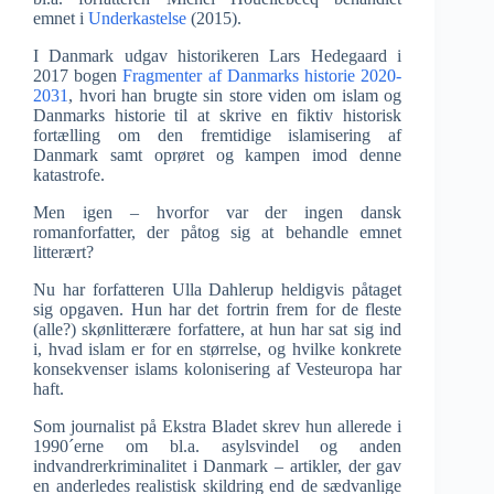
emnet i
Underkastelse
(2015).
I Danmark udgav historikeren Lars Hedegaard i
2017 bogen
Fragmenter af Danmarks historie 2020-
2031
, hvori han brugte sin store viden om islam og
Danmarks historie til at skrive en fiktiv historisk
fortælling om den fremtidige islamisering af
Danmark samt oprøret og kampen imod denne
katastrofe.
Men igen – hvorfor var der ingen dansk
romanforfatter, der påtog sig at behandle emnet
litterært?
Nu har forfatteren Ulla Dahlerup heldigvis påtaget
sig opgaven. Hun har det fortrin frem for de fleste
(alle?) skønlitterære forfattere, at hun har sat sig ind
i, hvad islam er for en størrelse, og hvilke konkrete
konsekvenser islams kolonisering af Vesteuropa har
haft.
Som journalist på Ekstra Bladet skrev hun allerede i
1990´erne om bl.a. asylsvindel og anden
indvandrerkriminalitet i Danmark – artikler, der gav
en anderledes realistisk skildring end de sædvanlige