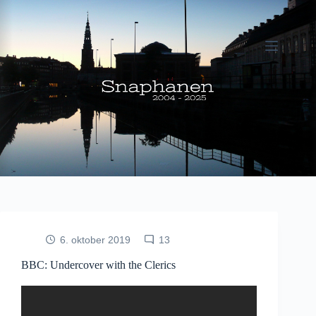
Fortsæt
til
indhold
6. oktober 2019
13
BBC: Undercover with the Clerics