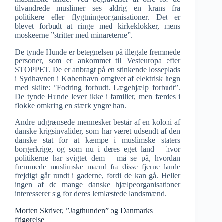
tilvandrede muslimer ses aldrig en krans fra
politikere eller flygtningeorganisationer. Det er
blevet forbudt at ringe med kirkeklokker, mens
moskeerne ”stritter med minareterne”.
De tynde Hunde er betegnelsen på illegale fremmede
personer, som er ankommet til Vesteuropa efter
STOPPET. De er anbragt på en stinkende losseplads
i Sydhavnen i København omgivet af elektrisk hegn
med skilte: ”Fodring forbudt. Lægehjælp forbudt”.
De tynde Hunde lever ikke i familier, men færdes i
flokke omkring en stærk yngre han.
Andre udgrænsede mennesker består af en koloni af
danske krigsinvalider, som har været udsendt af den
danske stat for at kæmpe i muslimske staters
borgerkrige, og som nu i deres eget land – hvor
politikerne har svigtet dem – må se på, hvordan
fremmede muslimske mænd fra disse fjerne lande
frejdigt går rundt i gaderne, fordi de kan gå. Heller
ingen af de mange danske hjælpeorganisationer
interesserer sig for deres lemlæstede landsmænd.
Morten Skriver, ”Jagthunden” og Danmarks
frigørelse