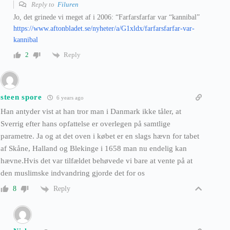
Reply to
Filuren
Jo, det grinede vi meget af i 2006: “Farfarsfarfar var “kannibal”
https://www.aftonbladet.se/nyheter/a/G1xldx/farfarsfarfar-var-
kannibal
Reply
2
steen spore
6 years ago
Han antyder vist at han tror man i Danmark ikke tåler, at
Sverrig efter hans opfattelse er overlegen på samtlige
parametre. Ja og at det oven i købet er en slags hævn for tabet
af Skåne, Halland og Blekinge i 1658 man nu endelig kan
hævne.Hvis det var tilfældet behøvede vi bare at vente på at
den muslimske indvandring gjorde det for os
Reply
8