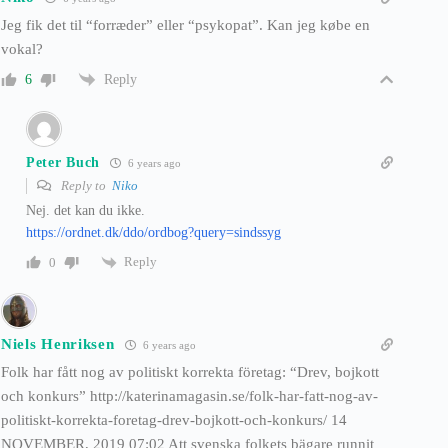
Jeg fik det til “forræder” eller “psykopat”. Kan jeg købe en
vokal?
Reply
6
Peter Buch
6 years ago
Reply to
Niko
Nej. det kan du ikke.
https://ordnet.dk/ddo/ordbog?query=sindssyg
Reply
0
Niels Henriksen
6 years ago
Folk har fått nog av politiskt korrekta företag: “Drev, bojkott
och konkurs” http://katerinamagasin.se/folk-har-fatt-nog-av-
politiskt-korrekta-foretag-drev-bojkott-och-konkurs/ 14
NOVEMBER, 2019 07:02 Att svenska folkets bägare runnit