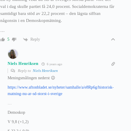
val i dag skulle partiet få 24,0 procent. Socialdemokraterna får
samtidigt bara stöd av 22,2 procent – den lägsta siffran
någonsin i en Demoskopmätning.
…
Reply
5
Niels Henriksen
6 years ago
Reply to
Niels Henriksen
Meningsmålingen nederst 😉
https://www.aftonbladet.se/nyheter/samhalle/a/e8Rp6g/historisk-
matning-nu-ar-sd-storst-i-sverige
…
Demoskop
V 9,8 (+1,2)