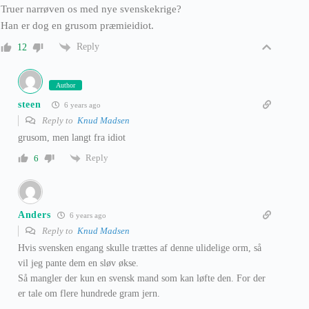
Truer narrøven os med nye svenskekrige?
Han er dog en grusom præmieidiot.
Reply
12
Author
steen
6 years ago
Reply to
Knud Madsen
grusom, men langt fra idiot
Reply
6
Anders
6 years ago
Reply to
Knud Madsen
Hvis svensken engang skulle trættes af denne ulidelige orm, så
vil jeg pante dem en sløv økse.
Så mangler der kun en svensk mand som kan løfte den. For der
er tale om flere hundrede gram jern.