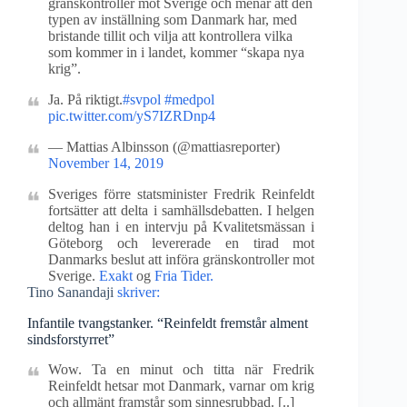
gränskontroller mot Sverige och menar att den
typen av inställning som Danmark har, med
bristande tillit och vilja att kontrollera vilka
som kommer in i landet, kommer “skapa nya
krig”.
Ja. På riktigt.
#svpol
#medpol
pic.twitter.com/yS7IZRDnp4
— Mattias Albinsson (@mattiasreporter)
November 14, 2019
Sveriges förre statsminister Fredrik Reinfeldt
fortsätter att delta i samhällsdebatten. I helgen
deltog han i en intervju på Kvalitetsmässan i
Göteborg och levererade en tirad mot
Danmarks beslut att införa gränskontroller mot
Sverige.
Exakt
og
Fria Tider.
Tino Sanandaji
skriver:
Infantile tvangstanker. “Reinfeldt fremstår alment
sindsforstyrret”
Wow. Ta en minut och titta när Fredrik
Reinfeldt hetsar mot Danmark, varnar om krig
och allmänt framstår som sinnesrubbad. [..]