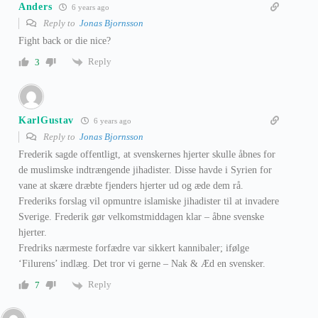
Anders
6 years ago
Reply to
Jonas Bjornsson
Fight back or die nice?
Reply
3
KarlGustav
6 years ago
Reply to
Jonas Bjornsson
Frederik sagde offentligt, at svenskernes hjerter skulle åbnes for
de muslimske indtrængende jihadister. Disse havde i Syrien for
vane at skære dræbte fjenders hjerter ud og æde dem rå.
Frederiks forslag vil opmuntre islamiske jihadister til at invadere
Sverige. Frederik gør velkomstmiddagen klar – åbne svenske
hjerter.
Fredriks nærmeste forfædre var sikkert kannibaler; ifølge
‘Filurens’ indlæg. Det tror vi gerne – Nak & Æd en svensker.
Reply
7