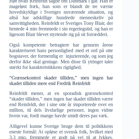
Hør hvad Reinfeldt sagde om Danmark i går. Han er
mageløst fræk, han som er blandt de tre værste
hovedskyldige i Sveriges nuværende situation, og
altså har adskillige hundrede menneskeliv på
samvittigheden. Reinfeldt er Sveriges Tony Blair, der
hentede 4 mio fremmede i sin regeringstid, og han er
ligesom Blair blevet styrtende rig på sit forrædderi.
Også kompetente betragtere har gennem årene
karakteriseret hans personlighed med et ord på otte
bogstaver, der formentlig er injurierende, og som jeg
derfor ikke skal gentage. Men disse få ytringer taler
stærkt for karakteristikkens rigtighed.
“Grænsekontrol skader tilliden,” men ingen har
skadet tilliden mere end Fredrik Reinfeldt
Reinfeldt mener, at en sporadisk grænsekontrol
“skader tilliden,” men ingen har skadet tilliden værre
end Reinfeldt, der i sine otte år importerede over en
million, til dels livsfarlige personer, ingen vidste
hvem var, fordi mange havde smidt deres pas væk.
Alligevel kunne Sverige bruge dem til politikkens
eneste formål: At opløse et svensk folk, hvilket med
3.3 mio. fremmede er godt på vej til at lykkes.