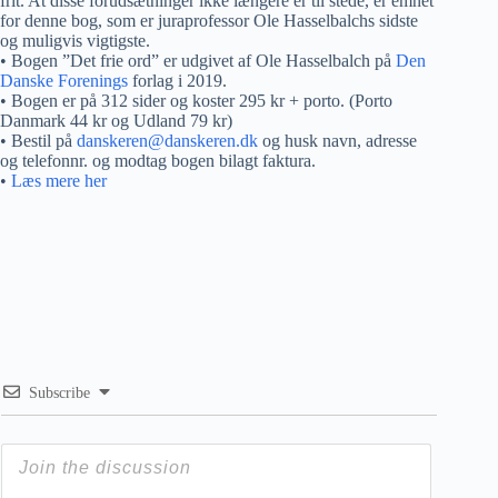
frit. At disse forudsætninger ikke længere er til stede, er emnet
for denne bog, som er juraprofessor Ole Hasselbalchs sidste
og muligvis vigtigste.
• Bogen ”Det frie ord” er udgivet af Ole Hasselbalch på
Den
Danske Forenings
forlag i 2019.
• Bogen er på 312 sider og koster 295 kr + porto. (Porto
Danmark 44 kr og Udland 79 kr)
• Bestil på
danskeren@danskeren.dk
og husk navn, adresse
og telefonnr. og modtag bogen bilagt faktura.
•
Læs mere her
Subscribe