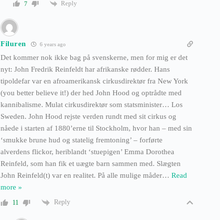
Reply
7
Filuren
6 years ago
Det kommer nok ikke bag på svenskerne, men for mig er det
nyt: John Fredrik Reinfeldt har afrikanske rødder. Hans
tipoldefar var en afroamerikansk cirkusdirektør fra New York
(you better believe it!) der hed John Hood og optrådte med
kannibalisme. Mulat cirkusdirektør som statsminister… Los
Sweden. John Hood rejste verden rundt med sit cirkus og
nåede i starten af 1880’erne til Stockholm, hvor han – med sin
‘smukke brune hud og statelig fremtoning’ – forførte
alverdens flickor, heriblandt ‘stuepigen’ Emma Dorothea
Reinfeld, som han fik et uægte barn sammen med. Slægten
John Reinfeld(t) var en realitet. På alle mulige måder
…
Read
more »
Reply
11