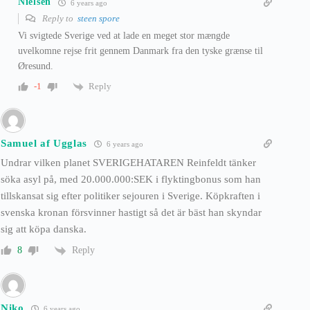
Nielsen
6 years ago
Reply to
steen spore
Vi svigtede Sverige ved at lade en meget stor mængde
uvelkomne rejse frit gennem Danmark fra den tyske grænse til
Øresund.
Reply
-1
Samuel af Ugglas
6 years ago
Undrar vilken planet SVERIGEHATAREN Reinfeldt tänker
söka asyl på, med 20.000.000:SEK i flyktingbonus som han
tillskansat sig efter politiker sejouren i Sverige. Köpkraften i
svenska kronan försvinner hastigt så det är bäst han skyndar
sig att köpa danska.
Reply
8
Niko
6 years ago