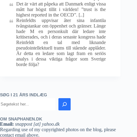
Det är värt att påpeka att Danmark enligt vissa
mått har högst tillit i världen! ”trust is the
highest reported in the OECD”. [..]
Reinfeldts uppvisar åter sina infantila
tvångstankar om öppenhet och gränser. Länge
hade M en personkult där ledare inte
kritiserades, och i deras senaste kongress hade
Reinfeldt en tal med liknande
pseudointellektuell trams till stående applåder.
Är detta en ledare som lagt fram en seriös
analys i dessa viktiga frågor som Sverige
borde följa?
SØG I 21 ÅRS INDLÆG
OM SNAPHANEN.DK
Email:
snappost [at] yahoo.dk
Regarding use of my copyrighted photos on the blog, please
contact email above.