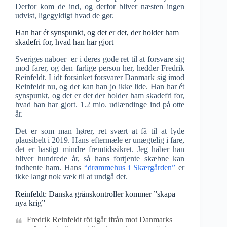
Derfor kom de ind, og derfor bliver næsten ingen
udvist, ligegyldigt hvad de gør.
Han har ét synspunkt, og det er det, der holder ham
skadefri for, hvad han har gjort
Sveriges naboer er i deres gode ret til at forsvare sig
mod farer, og den farlige person her, hedder Fredrik
Reinfeldt. Lidt forsinket forsvarer Danmark sig imod
Reinfeldt nu, og det kan han jo ikke lide. Han har ét
synspunkt, og det er det der holder ham skadefri for,
hvad han har gjort. 1.2 mio. udlændinge ind på otte
år.
Det er som man hører, ret svært at få til at lyde
plausibelt i 2019. Hans eftermæle er unægtelig i fare,
det er hastigt mindre fremtidssikret. Jeg håber han
bliver hundrede år, så hans fortjente skæbne kan
indhente ham. Hans
“drømmehus i Skærgården”
er
ikke langt nok væk til at undgå det.
Reinfeldt: Danska gränskontroller kommer ”skapa
nya krig”
Fredrik Reinfeldt röt igår ifrån mot Danmarks