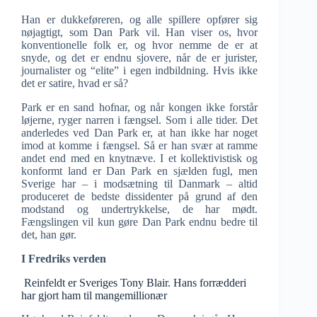
Han er dukkeføreren, og alle spillere opfører sig
nøjagtigt, som Dan Park vil. Han viser os, hvor
konventionelle folk er, og hvor nemme de er at
snyde, og det er endnu sjovere, når de er jurister,
journalister og “elite” i egen indbildning. Hvis ikke
det er satire, hvad er så?
Park er en sand hofnar, og når kongen ikke forstår
løjerne, ryger narren i fængsel. Som i alle tider. Det
anderledes ved Dan Park er, at han ikke har noget
imod at komme i fængsel. Så er han svær at ramme
andet end med en knytnæve. I et kollektivistisk og
konformt land er Dan Park en sjælden fugl, men
Sverige har – i modsætning til Danmark – altid
produceret de bedste dissidenter på grund af den
modstand og undertrykkelse, de har mødt.
Fængslingen vil kun gøre Dan Park endnu bedre til
det, han gør.
I Fredriks verden
Reinfeldt er Sveriges Tony Blair. Hans forrædderi
har gjort ham til mangemillionær