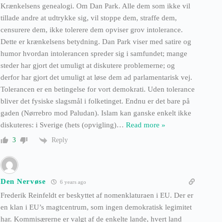
Krænkelsens genealogi. Om Dan Park. Alle dem som ikke vil
tillade andre at udtrykke sig, vil stoppe dem, straffe dem,
censurere dem, ikke tolerere dem opviser grov intolerance.
Dette er krænkelsens betydning. Dan Park viser med satire og
humor hvordan intolerancen spreder sig i samfundet; mange
steder har gjort det umuligt at diskutere problemerne; og
derfor har gjort det umuligt at løse dem ad parlamentarisk vej.
Tolerancen er en betingelse for vort demokrati. Uden tolerance
bliver det fysiske slagsmål i folketinget. Endnu er det bare på
gaden (Nørrebro mod Paludan). Islam kan ganske enkelt ikke
diskuteres: i Sverige (hets (opvigling)
…
Read more »
Reply
3
Den Nervøse
6 years ago
Frederik Reinfeldt er beskyttet af nomenklaturaen i EU. Der er
en klan i EU’s magtcentrum, som ingen demokratisk legimitet
har. Kommisærerne er valgt af de enkelte lande, hvert land