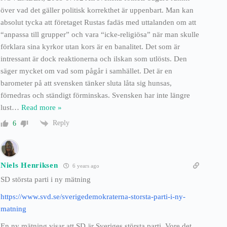
över vad det gäller politisk korrekthet är uppenbart. Man kan
absolut tycka att företaget Rustas fadäs med uttalanden om att
“anpassa till grupper” och vara “icke-religiösa” när man skulle
förklara sina kyrkor utan kors är en banalitet. Det som är
intressant är dock reaktionerna och ilskan som utlösts. Den
säger mycket om vad som pågår i samhället. Det är en
barometer på att svensken tänker sluta låta sig hunsas,
förnedras och ständigt förminskas. Svensken har inte längre
lust
…
Read more »
Reply
6
Niels Henriksen
6 years ago
SD största parti i ny mätning
https://www.svd.se/sverigedemokraterna-storsta-parti-i-ny-
matning
En ny mätning visar att SD är Sveriges största parti. Vore det