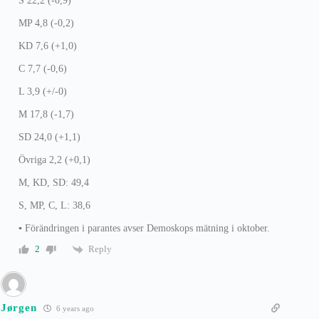
S 22,2 (-0,9)
MP 4,8 (-0,2)
KD 7,6 (+1,0)
C 7,7 (-0,6)
L 3,9 (+/-0)
M 17,8 (-1,7)
SD 24,0 (+1,1)
Övriga 2,2 (+0,1)
M, KD, SD: 49,4
S, MP, C, L: 38,6
▪ Förändringen i parantes avser Demoskops mätning i oktober.
Reply
2
Jørgen
6 years ago