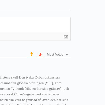
Most Voted
rihetens skull Den tyska förbundskanslern
 hot mot den globala ordningen [!!!!!], kom
amentet: “yttrandefriheten har sina gränser”, och
://www.exakt24.se/angela-merkel-vi-maste-
iheten ska vara begränsad då även den har sina