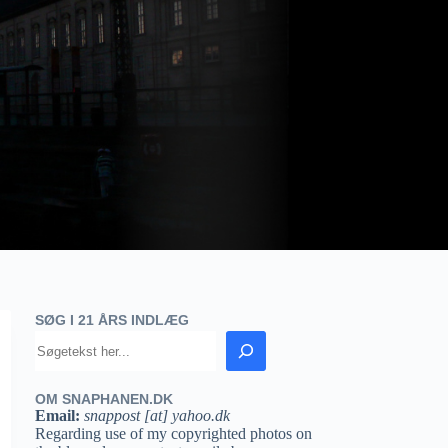
SØG I 21 ÅRS INDLÆG
OM SNAPHANEN.DK
Email:
snappost [at] yahoo.dk
Regarding use of my copyrighted photos on