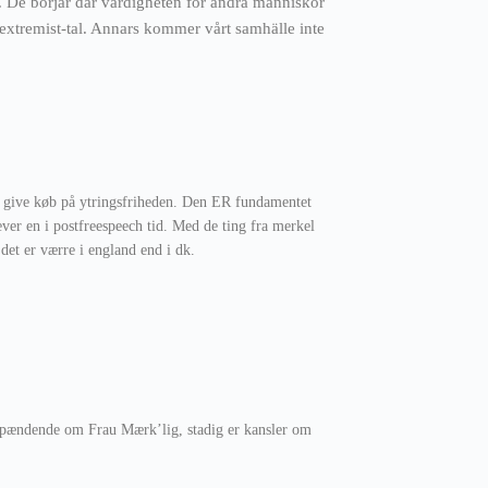
s. De börjar där värdigheten för andra människor
xtremist-tal. Annars kommer vårt samhälle inte
 at give køb på ytringsfriheden. Den ER fundamentet
ver en i postfreespeech tid. Med de ting fra merkel
 det er værre i england end i dk.
 spændende om Frau Mærk’lig, stadig er kansler om