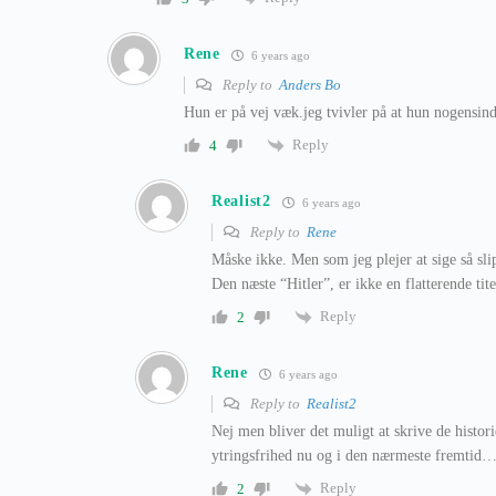
Rene
6 years ago
Reply to
Anders Bo
Hun er på vej væk.jeg tvivler på at hun nogensinde
Reply
4
Realist2
6 years ago
Reply to
Rene
Måske ikke. Men som jeg plejer at sige så sli
Den næste “Hitler”, er ikke en flatterende ti
Reply
2
Rene
6 years ago
Reply to
Realist2
Nej men bliver det muligt at skrive de histor
ytringsfrihed nu og i den nærmeste fremtid…
Reply
2