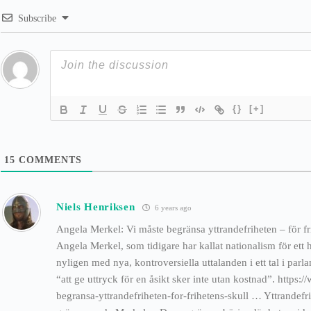
Subscribe
{}
[+]
15
COMMENTS
Niels Henriksen
6 years ago
Angela Merkel: Vi måste begränsa yttrandefriheten – för f
Angela Merkel, som tidigare har kallat nationalism för ett
nyligen med nya, kontroversiella uttalanden i ett tal i parl
“att ge uttryck för en åsikt sker inte utan kostnad”. https
begransa-yttrandefriheten-for-frihetens-skull … Yttrandefr