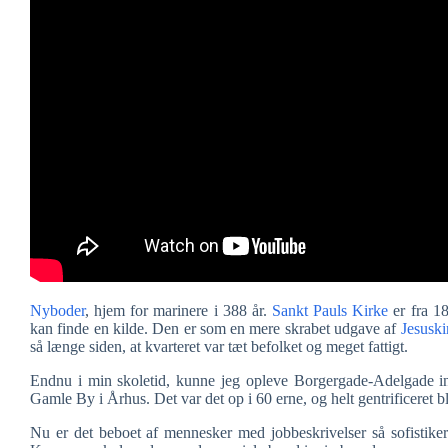
Nyboder
, hjem for marinere i 388 år.
Sankt Pauls Kirke
er fra 18
kan finde en kilde. Den er som en mere skrabet udgave af
Jesuski
så længe siden, at kvarteret var tæt befolket og meget fattigt.
Endnu i min skoletid, kunne jeg opleve Borgergade-Adelgade in
Gamle By i Århus. Det var det op i 60 erne, og helt gentrificeret bl
Nu er det beboet af mennesker med jobbeskrivelser så sofistiker