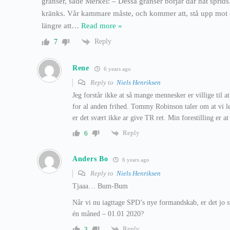
gränser, sade Merkel: – Dessa gränser börjar där hat sprid
kränks. Vår kammare måste, och kommer att, stå upp mot e
längre att
…
Read more »
Reply
7
Rene
6 years ago
Reply to
Niels Henriksen
Jeg forstår ikke at så mange mennesker er villige til
for al anden frihed. Tommy Robinson taler om at vi le
er det svært ikke ar give TR ret. Min forestilling er at
Reply
6
Anders Bo
6 years ago
Reply to
Niels Henriksen
Tjaaa… Bum-Bum
Når vi nu iagttage SPD’s nye formandskab, er det jo
én måned – 01.01 2020?
Reply
3