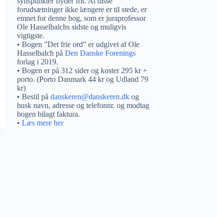
synspunkter flyder frit. At disse
forudsætninger ikke længere er til stede, er
emnet for denne bog, som er juraprofessor
Ole Hasselbalchs sidste og muligvis
vigtigste.
• Bogen ”Det frie ord” er udgivet af Ole
Hasselbalch på
Den Danske Forenings
forlag i 2019.
• Bogen er på 312 sider og koster 295 kr +
porto. (Porto Danmark 44 kr og Udland 79
kr)
• Bestil på
danskeren@danskeren.dk
og
husk navn, adresse og telefonnr. og modtag
bogen bilagt faktura.
•
Læs mere her