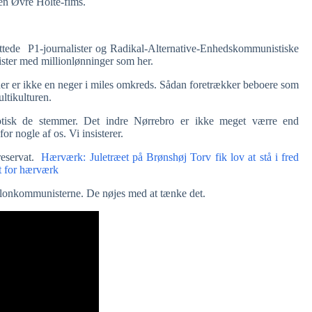
en Øvre Holte-fims.
flyttede P1-journalister og Radikal-Alternative-Enhedskommunistiske
ister med millionlønninger som her.
her er ikke en neger i miles omkreds. Sådan foretrækker beboere som
ltikulturen.
iotisk de stemmer. Det indre Nørrebro er ikke meget værre end
r nogle af os. Vi insisterer.
 reservat.
Hærværk: Juletræet på Brønshøj Torv fik lov at stå i fred
t for hærværk
alonkommunisterne. De nøjes med at tænke det.