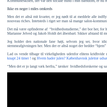
Kommuneskolen, der var den sociale bund i min barndom, er nu r
Ikke en neger i miles omkreds
Men det er altså mit kvarter, er jeg nødt til at meddele alle ind
nouveau riches. Intetsteds i riget ser man så mange salon-kommun
Det må være opfinderne af “hvidhedsstudierne,” der bor her, for 
Marianne Jelved og Jakob Holdt det åbenbart: Sikker afstand til mu
Jeg holder den nationale fane højt, selvom jeg ser, hvor id
stemmeafgivningen her. Men der er altså noget der hedder “hjem” fo
Lad os vende tilbage til virkeligheden udenfor elitens kridhvide
knapt 24 timer !
og
Hvem hader julen? Københavnsk juletræ udsa
“Men det er jo langt væk herfra,” tænker hvidhedsforskerne og s