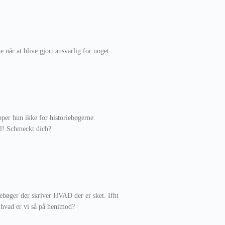
 når at blive gjort ansvarlig for noget.
pper hun ikke for historiebøgerne.
tel! Schmeckt dich?
iebøger der skriver HVAD der er sket. Ifht
hvad er vi så på henimod?