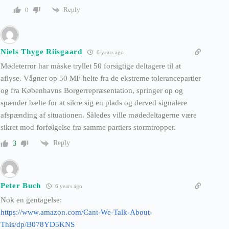
Reply
0
Niels Thyge Riisgaard
6 years ago
Mødeterror har måske tryllet 50 forsigtige deltagere til at
aflyse. Vågner op 50 MF-helte fra de ekstreme tolerancepartier
og fra Københavns Borgerrepræsentation, springer op og
spænder bælte for at sikre sig en plads og derved signalere
afspænding af situationen. Således ville mødedeltagerne være
sikret mod forfølgelse fra samme partiers stormtropper.
Reply
3
Peter Buch
6 years ago
Nok en gentagelse:
https://www.amazon.com/Cant-We-Talk-About-
This/dp/B078YD5KNS