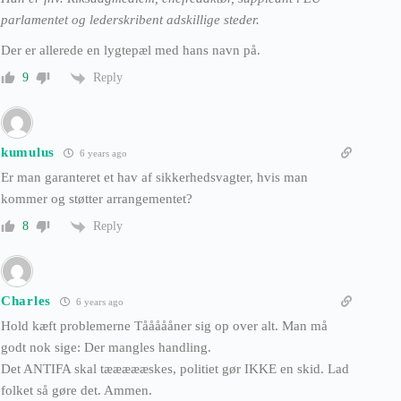
parlamentet og lederskribent adskillige steder.
Der er allerede en lygtepæl med hans navn på.
Reply
9
kumulus
6 years ago
Er man garanteret et hav af sikkerhedsvagter, hvis man
kommer og støtter arrangementet?
Reply
8
Charles
6 years ago
Hold kæft problemerne Tåååååner sig op over alt. Man må
godt nok sige: Der mangles handling.
Det ANTIFA skal tæææææskes, politiet gør IKKE en skid. Lad
folket så gøre det. Ammen.