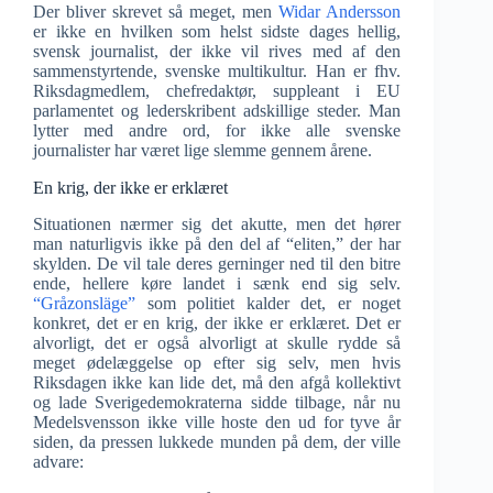
Der bliver skrevet så meget, men
Widar Andersson
er ikke en hvilken som helst sidste dages hellig,
svensk journalist, der ikke vil rives med af den
sammenstyrtende, svenske multikultur. Han er fhv.
Riksdagmedlem, chefredaktør, suppleant i EU
parlamentet og lederskribent adskillige steder. Man
lytter med andre ord, for ikke alle svenske
journalister har været lige slemme gennem årene.
En krig, der ikke er erklæret
Situationen nærmer sig det akutte, men det hører
man naturligvis ikke på den del af “eliten,” der har
skylden. De vil tale deres gerninger ned til den bitre
ende, hellere køre landet i sænk end sig selv.
“Gråzonsläge”
som politiet kalder det, er noget
konkret, det er en krig, der ikke er erklæret. Det er
alvorligt, det er også alvorligt at skulle rydde så
meget ødelæggelse op efter sig selv, men hvis
Riksdagen ikke kan lide det, må den afgå kollektivt
og lade Sverigedemokraterna sidde tilbage, når nu
Medelsvensson ikke ville hoste den ud for tyve år
siden, da pressen lukkede munden på dem, der ville
advare: