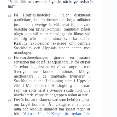
“Vidta rätta och resoluta åtgärder när kriget redan är
här”
På Högfjällshotellet i Sälen diskuterar
partiledare, ledarskribenter och höga militärer
just nu om Sverige är väl rustat för att vara
beredda om kriget kommer. Samtidigt pågår
något som väl snart rättmätigt bör liknas vid
ett krig mitt inne i stora svenska städer.
Kraftiga explosioner skakade om centrala
Stockholm och Uppsala under natten mot
måndagen.
Försvarsberedningen gjorde en smärre
sensation när de på Högfjällshotellet för ett par
år sedan slog fast att ett väpnat angrepp mot
Sverige inte kunde uteslutas. Många
medborgare i de drabbade kvarteren i
Stockholm eller i Linköping eller i Uppsala
eller i Malmö eller i Helsingborg eller snart
sagt var som helst i Sverige skulle nog vilja
hävda att de väpnade angreppen redan är här.
Det är bra att diskutera vad som behöver göras
om kriget kommer. Än viktigare är att vidta
rätta och resoluta åtgärder när kriget redan är
här.
Vakna Sälen! Kriget är redan här.