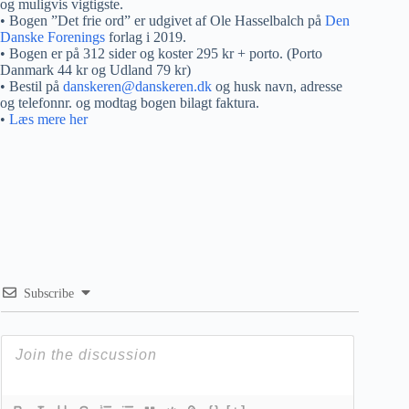
og muligvis vigtigste.
• Bogen ”Det frie ord” er udgivet af Ole Hasselbalch på
Den
Danske Forenings
forlag i 2019.
• Bogen er på 312 sider og koster 295 kr + porto. (Porto
Danmark 44 kr og Udland 79 kr)
• Bestil på
danskeren@danskeren.dk
og husk navn, adresse
og telefonnr. og modtag bogen bilagt faktura.
•
Læs mere her
Subscribe