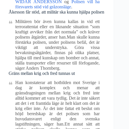
WIDAR ANDERSSON
og
Polisen vill ha
försvarets stöd vid gråzonsläge
.
Åkesson får stöd, att militär ska kunna hjälpa polisen
Militären bör även kunna kallas in vid ett
terrorattentat eller en liknande situation ”som
kraftigt avviker från det normala” och kräver
polisens åtgärder, anser han.Man skulle kunna
förstärka polisen, under polisens befäl, det är
viktigt att understryka. Göra vissa
bevakningsåtgärder, finnas på olika platser,
hjälpa till med kunskap om bomber och annat,
ställa transporter eller resurser till förfogande,
säger Anders Thornberg.
Gräns mellan krig och fred tunnas ut
Han konstaterar att hotbilden mot Sverige i
dag är komplex och menar att
gränsdragningen mellan krig och fred inte
alltid kommer att vara tydlig. Det är inte säkert
att det i ett framtida läge är helt klart om det är
krig eller inte. Är det inte fattat ett beslut om
höjd beredskap är det polisen som har
huvudansvaret enligt den svenska
lagstiftningen, säger han.Ett annat sätt att