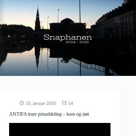
Fortsæt
til
indhold
15. januar 2020
14
ANTIFA truer prisuddeling – kom og støt