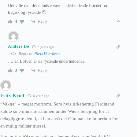
Det ville da i det mindste være underholdende i stedet for
tragisk og rystende 🙄
Reply
4
Anders Bo
6 years ago
Reply to
Niels Henriksen
…Fan Löfven er da rystende underholdende!
Reply
3
Felix Krull
6 years ago
“Vakna” – meget morsomt. Som hvis ærkehertug Ferdinand
kaldte sine ministre sammen under Wiens belejring for at
delagtiggøre dem i, at han anså det Ottomanske Imperium for
en mulig militær trussel.
Han er fhv. Riksdagmedlem, chefredaktør, suppleant i EU