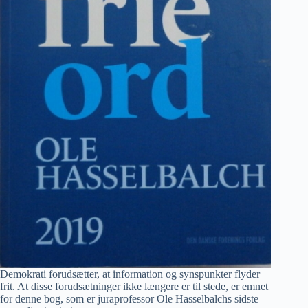
Demokrati forudsætter, at information og synspunkter flyder
frit. At disse forudsætninger ikke længere er til stede, er emnet
for denne bog, som er juraprofessor Ole Hasselbalchs sidste