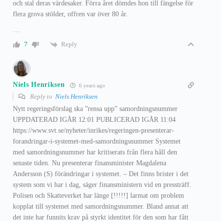
och stal deras värdesaker. Förra året dömdes hon till fängelse för
flera grova stölder, offren var över 80 år.
…
Reply
7
Niels Henriksen
6 years ago
Reply to
Niels Henriksen
Nytt regeringsförslag ska ”rensa upp” samordningsnummer
UPPDATERAD IGÅR 12:01 PUBLICERAD IGÅR 11:04
https://www.svt.se/nyheter/inrikes/regeringen-presenterar-
forandringar-i-systemet-med-samordningsnummer Systemet
med samordningsnummer har kritiserats från flera håll den
senaste tiden. Nu presenterar finansminister Magdalena
Andersson (S) förändringar i systemet. – Det finns brister i det
system som vi har i dag, säger finansministern vid en pressträff.
Polisen och Skatteverket har länge [!!!!!] larmat om problem
kopplat till systemet med samordningsnummer. Bland annat att
det inte har funnits krav på styrkt identitet för den som har fått