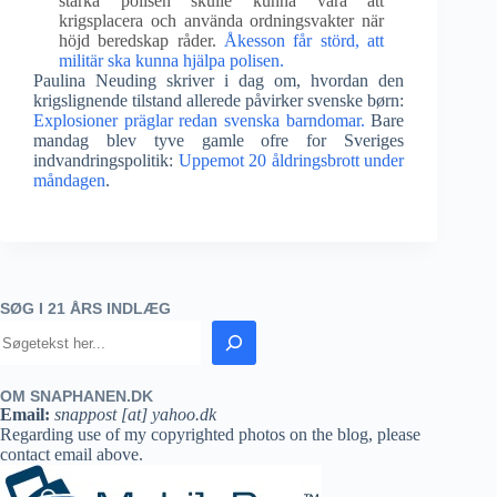
stärka polisen skulle kunna vara att
krigsplacera och använda ordningsvakter när
höjd beredskap råder.
Åkesson får störd, att
militär ska kunna hjälpa polisen.
Paulina Neuding skriver i dag om, hvordan den
krigslignende tilstand allerede påvirker svenske børn:
Explosioner präglar redan svenska barndomar.
Bare
mandag blev tyve gamle ofre for Sveriges
indvandringspolitik:
Uppemot 20 åldringsbrott under
måndagen
.
SØG I 21 ÅRS INDLÆG
OM SNAPHANEN.DK
Email:
snappost [at] yahoo.dk
Regarding use of my copyrighted photos on the blog, please
contact email above.