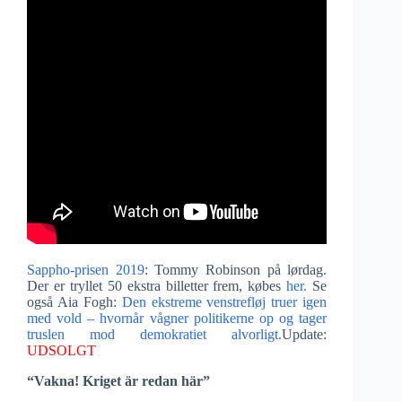
Sappho-prisen 2019
: Tommy Robinson på lørdag.
Der er tryllet 50 ekstra billetter frem, købes
her.
Se
også Aia Fogh:
Den ekstreme venstrefløj truer igen
med vold – hvornår vågner politikerne op og tager
truslen mod demokratiet alvorligt.
Update:
UDSOLGT
“Vakna! Kriget är redan här”