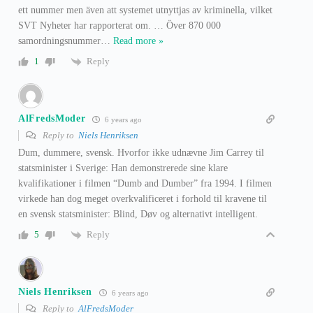
ett nummer men även att systemet utnyttjas av kriminella, vilket
SVT Nyheter har rapporterat om. … Över 870 000
samordningsnummer
…
Read more »
Reply
1
AlFredsModer
6 years ago
Reply to
Niels Henriksen
Dum, dummere, svensk. Hvorfor ikke udnævne Jim Carrey til
statsminister i Sverige: Han demonstrerede sine klare
kvalifikationer i filmen “Dumb and Dumber” fra 1994. I filmen
virkede han dog meget overkvalificeret i forhold til kravene til
en svensk statsminister: Blind, Døv og alternativt intelligent.
Reply
5
Niels Henriksen
6 years ago
Reply to
AlFredsModer