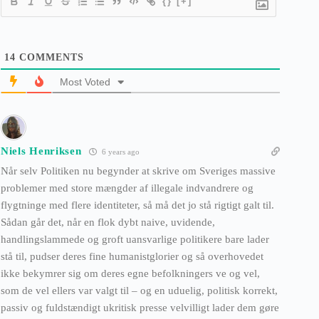
{}
[+]
14
COMMENTS
Most Voted
Niels Henriksen
6 years ago
Når selv Politiken nu begynder at skrive om Sveriges massive
problemer med store mængder af illegale indvandrere og
flygtninge med flere identiteter, så må det jo stå rigtigt galt til.
Sådan går det, når en flok dybt naive, uvidende,
handlingslammede og groft uansvarlige politikere bare lader
stå til, pudser deres fine humanistglorier og så overhovedet
ikke bekymrer sig om deres egne befolkningers ve og vel,
som de vel ellers var valgt til – og en uduelig, politisk korrekt,
passiv og fuldstændigt ukritisk presse velvilligt lader dem gøre