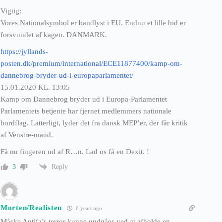
Vigtig:
Vores Nationalsymbol er bandlyst i EU. Endnu et lille bid er
forsvundet af kagen. DANMARK.
https://jyllands-
posten.dk/premium/international/ECE11877400/kamp-om-
dannebrog-bryder-ud-i-europaparlamentet/
15.01.2020 KL. 13:05
Kamp om Dannebrog bryder ud i Europa-Parlamentet
Parlamentets betjente har fjernet medlemmers nationale
bordflag. Latterligt, lyder det fra dansk MEP’er, der får kritik
af Venstre-mand.
Få nu fingeren ud af R…n. Lad os få en Dexit. !
Reply
3
Morten/Realisten
6 years ago
Måske Antifa’s terror kunne undgåes ved at afholde en