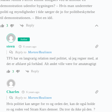
demonstration udenfor bygningen? – Hvis man underretter
politi og myndigheder i tide sørger de jo for politibeskyttelse
til demonstrationen. – Blot en idé.
Reply
3
Author
steen
6 years ago
Reply to
Morten/Realisten
TFS har en langvarig relation med politiet, så jeg regner med, at
det er afklaret på forhånd. Alt andet ville være for amatøragtigt
Reply
3
Charles
6 years ago
Reply to
Morten/Realisten
Hvis politiet kan sørger for ro og orden der, kan de også holde
ro og roden ved Stram Kurs demoer. Du tror da ikke på den. ?