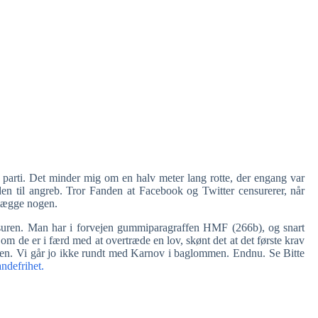
gt parti. Det minder mig om en halv meter lang rotte, der engang var
en til angreb. Tror Fanden at Facebook og Twitter censurerer, når
ålægge nogen.
suren. Man har i forvejen gummiparagraffen HMF (266b), og snart
m de er i færd med at overtræde en lov, skønt det at det første krav
r den. Vi går jo ikke rundt med Karnov i baglommen. Endnu. Se Bitte
ndefrihet.