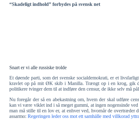
“Skadeligt indhold” forbydes på svensk net
Snart er vi alle russiske trolde
Et døende parti, som det svenske socialdemokrati, er et livsfarli
kravlet op på mit ØK skib i Manilla. Trængt op i en krog, gik d
politikere tvinger dem til at indføre den censur, de ikke selv må p
Nu foregår der så en abekastning om, hvem der skal udføre cen
kan vi være viklet ind i så meget gummi, at ingen nogensinde ved o
man må stille til en lov er, at enhver ved, hvornår de overtræde
assarmo:
Regeringen leder oss mot ett samhälle med villkorad yttra