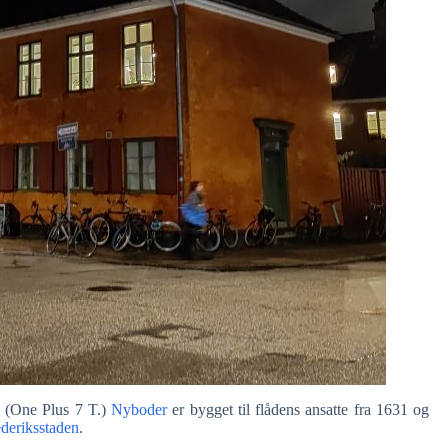
n (One Plus 7 T.)
Nyboder
er bygget til flådens ansatte fra 1631 og
deriksstaden
.