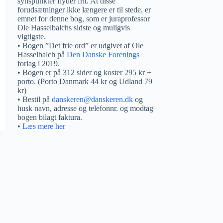
synspunkter flyder frit. At disse
forudsætninger ikke længere er til stede, er
emnet for denne bog, som er juraprofessor
Ole Hasselbalchs sidste og muligvis
vigtigste.
• Bogen ”Det frie ord” er udgivet af Ole
Hasselbalch på
Den Danske Forenings
forlag i 2019.
• Bogen er på 312 sider og koster 295 kr +
porto. (Porto Danmark 44 kr og Udland 79
kr)
• Bestil på
danskeren@danskeren.dk
og
husk navn, adresse og telefonnr. og modtag
bogen bilagt faktura.
•
Læs mere her