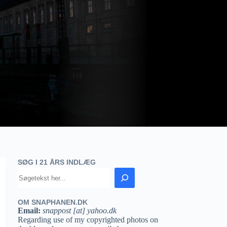
SØG I 21 ÅRS INDLÆG
OM SNAPHANEN.DK
Email:
snappost [at] yahoo.dk
Regarding use of my copyrighted photos on