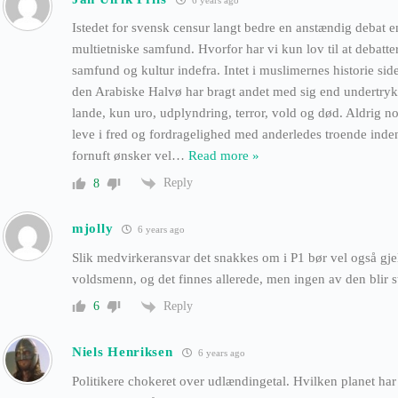
Istedet for svensk censur langt bedre en anstændig debat en
multietniske samfund. Hvorfor har vi kun lov til at debatte
samfund og kultur indefra. Intet i muslimernes historie si
den Arabiske Halvø har bragt andet med sig end undertrykk
lande, kun uro, udplyndring, terror, vold og død. Aldrig n
leve i fred og fordragelighed med anderledes troende inde
fornuft ønsker vel
…
Read more »
Reply
8
mjolly
6 years ago
Slik medvirkeransvar det snakkes om i P1 bør vel også gjel
voldsmenn, og det finnes allerede, men ingen av den blir st
Reply
6
Niels Henriksen
6 years ago
Politikere chokeret over udlændingetal. Hvilken planet har