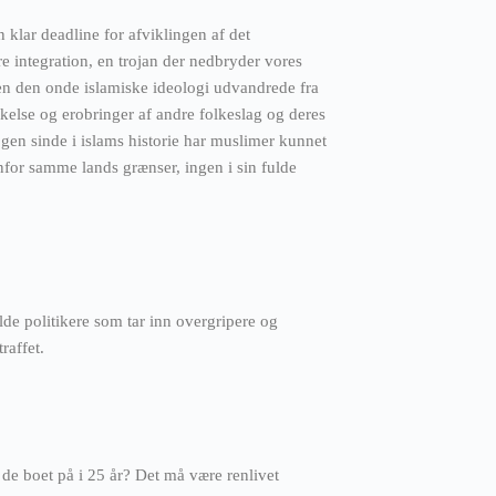
 klar deadline for afviklingen af det
re integration, en trojan der nedbryder vores
den den onde islamiske ideologi udvandrede fra
else og erobringer af andre folkeslag og deres
ogen sinde i islams historie har muslimer kunnet
nfor samme lands grænser, ingen i sin fulde
de politikere som tar inn overgripere og
raffet.
 de boet på i 25 år? Det må være renlivet