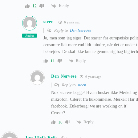
Reply
12
steen
6 years ago
Reply to
Den Nervøse
Author
Jo, men som jeg siger: Det starter fra europæiske polit
censurere lidt mere end lidt mindre, når det er under t
bebrejdes. De skal ikke kunne gemme sig bag big tech
Reply
11
Den Nervøse
6 years ago
Reply to
steen
Nok snarere begge! Hvem husker ikke Merkel og Z
mikrofon. Citeret fra hukommelse. Merkel: Har du 
facebook. Zukerberg: we are working on it!
Censur?
Reply
16
Jan Ulrik Friis
6 years ago