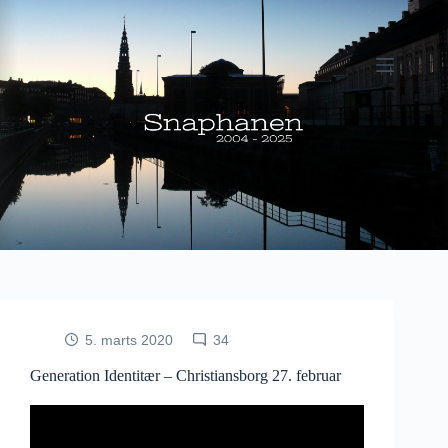
Fortsæt
til
indhold
5. marts 2020
34
Generation Identitær – Christiansborg 27. februar