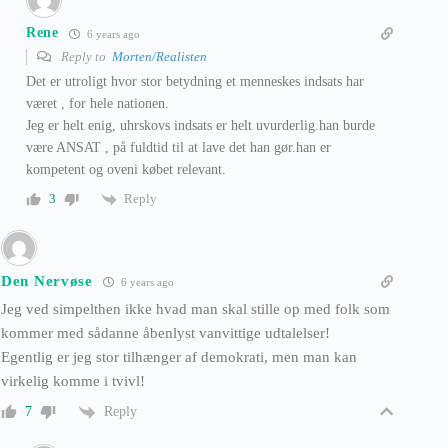
Rene
6 years ago
Reply to
Morten/Realisten
Det er utroligt hvor stor betydning et menneskes indsats har
været , for hele nationen.
Jeg er helt enig, uhrskovs indsats er helt uvurderlig.han burde
være ANSAT , på fuldtid til at lave det han gør.han er
kompetent og oveni købet relevant.
Reply
3
Den Nervøse
6 years ago
Jeg ved simpelthen ikke hvad man skal stille op med folk som
kommer med sådanne åbenlyst vanvittige udtalelser!
Egentlig er jeg stor tilhænger af demokrati, men man kan
virkelig komme i tvivl!
Reply
7