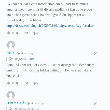
Så kom der lidt ekstra information om billedet til kumulus
umulius med flere links til diverse medier, så kan du jo prøve
om du kan fjerne fokus fra dem også så du slipper for at
forholde dig til problemet:
https://freespeechblog.ch/2020/03/06/migranterne-bag-facaden/
Reply
0
Rene
6 years ago
Reply to
Poul
Poul…så kom der lidt ekstra…. Det er dygtigt sat i scene rundt
omkring…, flot casting lækker setting ….Den er svær ikke at
hoppe på.
Reply
0
Himmelblå
6 years ago
Reply to
kumulus