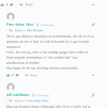
Reply
4
Finn Anker Skov
6 years ago
Reply to
Den Nervøse
Det er sgu sådant et eksemplar på kvindekønnet, der får en til at
spekulere på om vi ikke var lidt forhastede da vi gav kvinder
stemmeret.
Groft, det ved jeg, men vi har utallige gange været vidne til
hvad tumpede eksemplarer af “det smukke køn” kan
afstedkomme af ulykker.
Hun ligner én der har alvorlige hormon forstyrrelser.
Reply
9
AlFredsModer
6 years ago
Reply to
Finn Anker Skov
Man kan hverken slukke ildebrande eller flyve et jetfly ved at