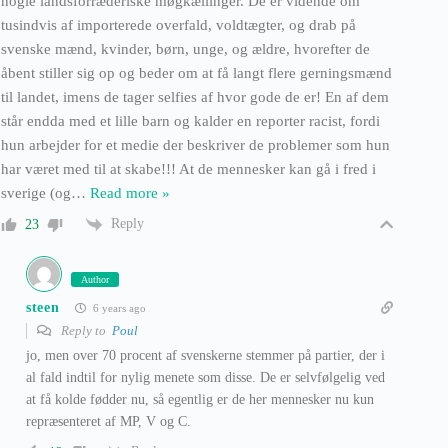
nogle landsforræderiske møgkællinger. De er vidende om
tusindvis af importerede overfald, voldtægter, og drab på
svenske mænd, kvinder, børn, unge, og ældre, hvorefter de
åbent stiller sig op og beder om at få langt flere gerningsmænd
til landet, imens de tager selfies af hvor gode de er! En af dem
står endda med et lille barn og kalder en reporter racist, fordi
hun arbejder for et medie der beskriver de problemer som hun
har været med til at skabe!!! At de mennesker kan gå i fred i
sverige (og
…
Read more »
Reply
23
Author
steen
6 years ago
Reply to
Poul
jo, men over 70 procent af svenskerne stemmer på partier, der i
al fald indtil for nylig menete som disse. De er selvfølgelig ved
at få kolde fødder nu, så egentlig er de her mennesker nu kun
repræsenteret af MP, V og C.