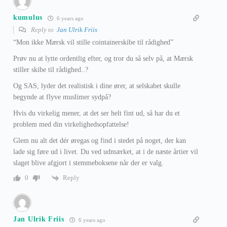
kumulus
6 years ago
Reply to
Jan Ulrik Friis
“Mon ikke Mærsk vil stille cointainerskibe til rådighed”
Prøv nu at lytte ordentlig efter, og tror du så selv på, at Mærsk
stiller skibe til rådighed..?
Og SAS; lyder det realistisk i dine ører, at selskabet skulle
begynde at flyve muslimer sydpå?
Hvis du virkelig mener, at det ser helt fint ud, så har du et
problem med din virkelighedsopfattelse!
Glem nu alt det dér øregas og find i stedet på noget, der kan
lade sig føre ud i livet. Du ved udmærket, at i de næste årtier vil
slaget blive afgjort i stemmeboksene når der er valg.
Reply
0
Jan Ulrik Friis
6 years ago