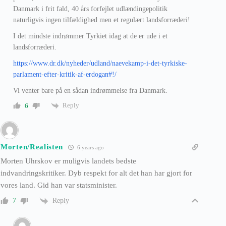
Danmark i frit fald, 40 års forfejlet udlændingepolitik
naturligvis ingen tilfældighed men et regulært landsforræderi!
I det mindste indrømmer Tyrkiet idag at de er ude i et
landsforræderi.
https://www.dr.dk/nyheder/udland/naevekamp-i-det-tyrkiske-
parlament-efter-kritik-af-erdogan#!/
Vi venter bare på en sådan indrømmelse fra Danmark.
Reply
6
Morten/Realisten
6 years ago
Morten Uhrskov er muligvis landets bedste
indvandringskritiker. Dyb respekt for alt det han har gjort for
vores land. Gid han var statsminister.
Reply
7