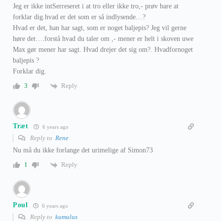
Jeg er ikke intSerreseret i at tro eller ikke tro,- prøv bare at
forklar dig.hvad er det som er så indlysende…?
Hvad er det, han har sagt, som er noget baljepis? Jeg vil gerne
høre det….forstå hvad du taler om ,- mener er helt i skoven uwe
Max gør mener har sagt. Hvad drejer det sig om?. Hvadfornoget
baljepis ?
Forklar dig.
Reply
3
Træt
6 years ago
Reply to
Rene
Nu må du ikke forlange det urimelige af Simon73
Reply
1
Poul
6 years ago
Reply to
kumulus