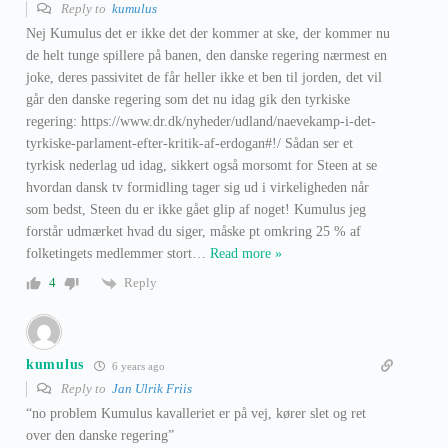
Reply to
kumulus
Nej Kumulus det er ikke det der kommer at ske, der kommer nu
de helt tunge spillere på banen, den danske regering nærmest en
joke, deres passivitet de får heller ikke et ben til jorden, det vil
går den danske regering som det nu idag gik den tyrkiske
regering: https://www.dr.dk/nyheder/udland/naevekamp-i-det-
tyrkiske-parlament-efter-kritik-af-erdogan#!/ Sådan ser et
tyrkisk nederlag ud idag, sikkert også morsomt for Steen at se
hvordan dansk tv formidling tager sig ud i virkeligheden når
som bedst, Steen du er ikke gået glip af noget! Kumulus jeg
forstår udmærket hvad du siger, måske pt omkring 25 % af
folketingets medlemmer stort
…
Read more »
Reply
4
kumulus
6 years ago
Reply to
Jan Ulrik Friis
“no problem Kumulus kavalleriet er på vej, kører slet og ret
over den danske regering”