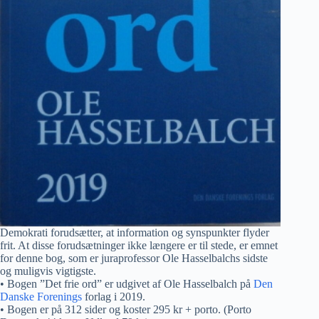
Demokrati forudsætter, at information og synspunkter flyder
frit. At disse forudsætninger ikke længere er til stede, er emnet
for denne bog, som er juraprofessor Ole Hasselbalchs sidste
og muligvis vigtigste.
• Bogen ”Det frie ord” er udgivet af Ole Hasselbalch på
Den
Danske Forenings
forlag i 2019.
• Bogen er på 312 sider og koster 295 kr + porto. (Porto