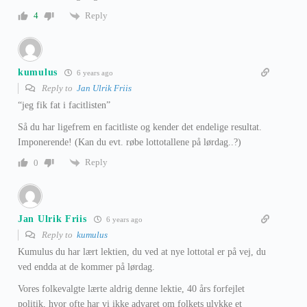
Reply
4
kumulus
6 years ago
Reply to
Jan Ulrik Friis
“jeg fik fat i facitlisten”
Så du har ligefrem en facitliste og kender det endelige resultat.
Imponerende! (Kan du evt. røbe lottotallene på lørdag..?)
Reply
0
Jan Ulrik Friis
6 years ago
Reply to
kumulus
Kumulus du har lært lektien, du ved at nye lottotal er på vej, du
ved endda at de kommer på lørdag.
Vores folkevalgte lærte aldrig denne lektie, 40 års forfejlet
politik, hvor ofte har vi ikke advaret om folkets ulykke et