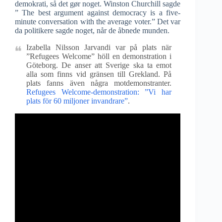
demokrati, så det gør noget. Winston Churchill sagde
” The best argument against democracy is a five-
minute conversation with the average voter.” Det var
da politikere sagde noget, når de åbnede munden.
Izabella Nilsson Jarvandi var på plats när
”Refugees Welcome” höll en demonstration i
Göteborg. De anser att Sverige ska ta emot
alla som finns vid gränsen till Grekland. På
plats fanns även några motdemonstranter.
Refugees Welcome-demonstration: ”Vi har
plats för 60 miljoner invandrare”
.