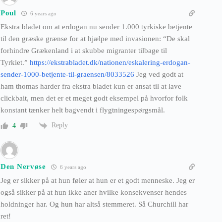
Poul
6 years ago
Ekstra bladet om at erdogan nu sender 1.000 tyrkiske betjente
til den græske grænse for at hjælpe med invasionen: “De skal
forhindre Grækenland i at skubbe migranter tilbage til
Tyrkiet.”
https://ekstrabladet.dk/nationen/eskalering-erdogan-
sender-1000-betjente-til-graensen/8033526
Jeg ved godt at
ham thomas harder fra ekstra bladet kun er ansat til at lave
clickbait, men det er et meget godt eksempel på hvorfor folk
konstant tænker helt bagvendt i flygtningespørgsmål.
Reply
4
Den Nervøse
6 years ago
Jeg er sikker på at hun føler at hun er et godt menneske. Jeg er
også sikker på at hun ikke aner hvilke konsekvenser hendes
holdninger har. Og hun har altså stemmeret. Så Churchill har
ret!