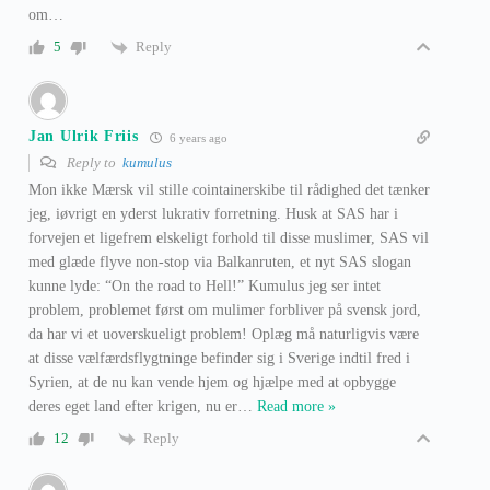
om…
Reply
5
Jan Ulrik Friis
6 years ago
Reply to
kumulus
Mon ikke Mærsk vil stille cointainerskibe til rådighed det tænker
jeg, iøvrigt en yderst lukrativ forretning. Husk at SAS har i
forvejen et ligefrem elskeligt forhold til disse muslimer, SAS vil
med glæde flyve non-stop via Balkanruten, et nyt SAS slogan
kunne lyde: “On the road to Hell!” Kumulus jeg ser intet
problem, problemet først om mulimer forbliver på svensk jord,
da har vi et uoverskueligt problem! Oplæg må naturligvis være
at disse vælfærdsflygtninge befinder sig i Sverige indtil fred i
Syrien, at de nu kan vende hjem og hjælpe med at opbygge
deres eget land efter krigen, nu er
…
Read more »
Reply
12