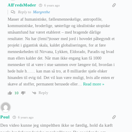
AlFredsModer
6 years ago
Reply to
Margrethe
Masser af humanistiske, fællesmenneskelige, antropofile,
kommunistiske, broderlige, søsterlige og idealistiske utopiske
småsamfund har været etableret – med bragende dårlige
resultater. Nu har (femi?)tosser med jord i hovedet påbegyndt et
projekt i gigantisk skala, kaldet globaliseringen, for at føre
menneskeheden til Nirvana, Lykken, Eldorado, Paradis og hvad
man ellers kalder det. Når man ikke engang kan få 1000
mennesker til at være i stue sammen over længere tid, hvordan i
hede hule h…… kan man så tro, at 8 milliarder sjæle elsker
hinanden til evig tid. Det vil kun være muligt, hvis alle enten er
skæve af stoffer, permanent berusede eller
…
Read more »
Reply
10
Poul
6 years ago
Den video kunne jeg simpelthen ikke se færdig, hold da kæft