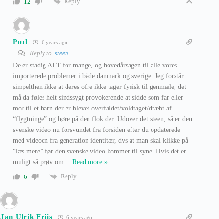
Reply
12
Poul
6 years ago
Reply to
steen
De er stadig ALT for mange, og hovedårsagen til alle vores
importerede problemer i både danmark og sverige. Jeg forstår
simpelthen ikke at deres ofre ikke tager fysisk til genmæle, det
må da føles helt sindssygt provokerende at sidde som far eller
mor til et barn der er blevet overfaldet/voldtaget/dræbt af
“flygtninge” og høre på den flok der. Udover det steen, så er den
svenske video nu forsvundet fra forsiden efter du opdaterede
med videoen fra generation identitær, dvs at man skal klikke på
“læs mere” før den svenske video kommer til syne. Hvis det er
muligt så prøv om
…
Read more »
Reply
6
Jan Ulrik Friis
6 years ago