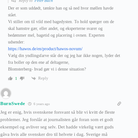
Reply to
Peter Buch
Der er som uddødt, tænkte han og så ned hvor møllen havde
stået.
Vi stiller om til vild med bagedysten. To hold spørger om de
skal hamstre gær, eller andet, og eksperterne svarer og
bedømmer mel, bagetid og placering i ovnen. Experten
udsender:
https://hawos.de/en/product/hawos-novum/
Vælg din yndlingsfarve står der og jeg har ikke nogen, lyder det
fra boller op den ene af deltagerne,
Blomsterberg- hvad gør vi i denne situation?
Reply
1
BurnSwede
6 years ago
Jeg er enig, hvis svenskene forsvant så blir vi kvitt de fleste
problemer. Jeg forslår at journalisten går foran som et godt
eksempel og avliver seg selv. Det hadde virkelig vært guds
gåva hvis alle svensker dro til helvete i dag. Sverige må