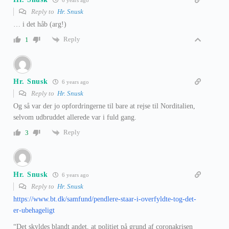
6 years ago
Reply to
Hr. Snusk
… i det håb (arg!)
Reply
1
Hr. Snusk
6 years ago
Reply to
Hr. Snusk
Og så var der jo opfordringerne til bare at rejse til Norditalien,
selvom udbruddet allerede var i fuld gang.
Reply
3
Hr. Snusk
6 years ago
Reply to
Hr. Snusk
https://www.bt.dk/samfund/pendlere-staar-i-overfyldte-tog-det-
er-ubehageligt
“Det skyldes blandt andet, at politiet på grund af coronakrisen