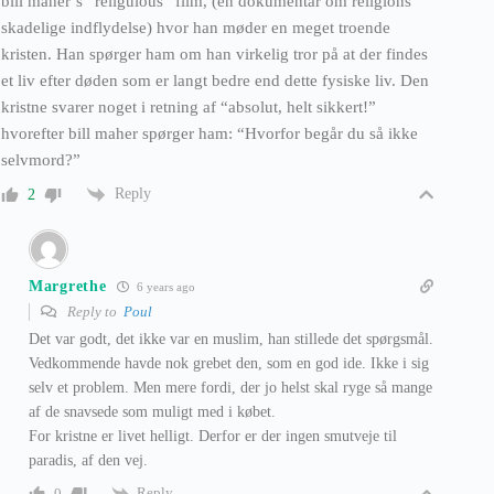
bill maher’s “religulous” film, (en dokumentar om religions
skadelige indflydelse) hvor han møder en meget troende
kristen. Han spørger ham om han virkelig tror på at der findes
et liv efter døden som er langt bedre end dette fysiske liv. Den
kristne svarer noget i retning af “absolut, helt sikkert!”
hvorefter bill maher spørger ham: “Hvorfor begår du så ikke
selvmord?”
Reply
2
Margrethe
6 years ago
Reply to
Poul
Det var godt, det ikke var en muslim, han stillede det spørgsmål.
Vedkommende havde nok grebet den, som en god ide. Ikke i sig
selv et problem. Men mere fordi, der jo helst skal ryge så mange
af de snavsede som muligt med i købet.
For kristne er livet helligt. Derfor er der ingen smutveje til
paradis, af den vej.
Reply
0