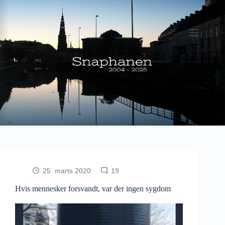
Fortsæt
til
indhold
25. marts 2020
19
Hvis mennesker forsvandt, var der ingen sygdom