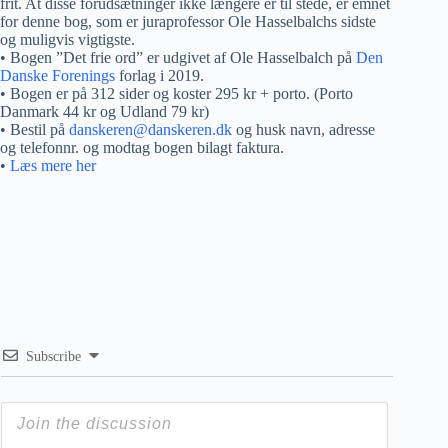
frit. At disse forudsætninger ikke længere er til stede, er emnet
for denne bog, som er juraprofessor Ole Hasselbalchs sidste
og muligvis vigtigste.
• Bogen ”Det frie ord” er udgivet af Ole Hasselbalch på
Den
Danske Forenings
forlag i 2019.
• Bogen er på 312 sider og koster 295 kr + porto. (Porto
Danmark 44 kr og Udland 79 kr)
• Bestil på
danskeren@danskeren.dk
og husk navn, adresse
og telefonnr. og modtag bogen bilagt faktura.
•
Læs mere her
Subscribe