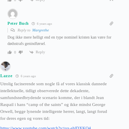
Peter Buch
6 years ago
Reply to
Margrethe
Dog ikke mere helligt end en type nominel kristen kan være for
dødsstrafs genindførsel.
Reply
0
Lazze
6 years ago
Utrolig facinerende som nogle få af vores klassisk dannede
intellektuelle, tidligt observerede dette dekadente,
samfundsnedbrydende scenario komme, der i blandt Jean
Raspail i hans “camp of the saints” og ikke mindst George
Orwell, begge lynende intelligente herrer, langt, langt forud
for deres egen og vores tid:
https://www.youtube.com/watch?v=ox-shlDXKO4