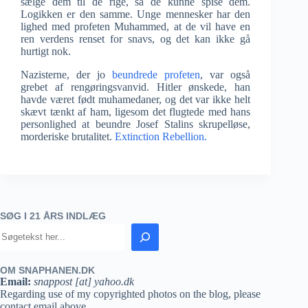
sælge dem til de rige, så de kunne spise dem.
Logikken er den samme. Unge mennesker har den
lighed med profeten Muhammed, at de vil have en
ren verdens renset for snavs, og det kan ikke gå
hurtigt nok.
Nazisterne, der jo
beundrede profeten
, var også
grebet af rengøringsvanvid. Hitler ønskede, han
havde været født muhamedaner, og det var ikke helt
skævt tænkt af ham, ligesom det flugtede med hans
personlighed at beundre Josef Stalins skrupelløse,
morderiske brutalitet.
Extinction Rebellion.
SØG I 21 ÅRS INDLÆG
OM SNAPHANEN.DK
Email:
snappost [at] yahoo.dk
Regarding use of my copyrighted photos on the blog, please
contact email above.