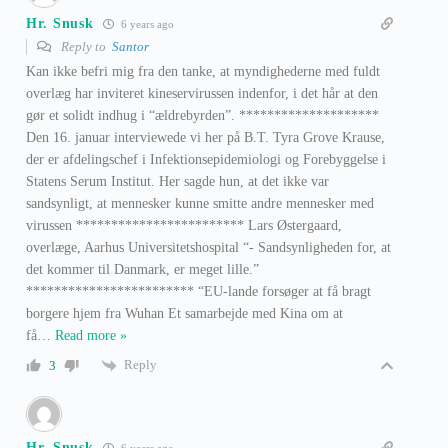
Hr. Snusk
6 years ago
Reply to
Santor
Kan ikke befri mig fra den tanke, at myndighederne med fuldt
overlæg har inviteret kineservirussen indenfor, i det hår at den
gør et solidt indhug i “ældrebyrden”. ********************
Den 16. januar interviewede vi her på B.T. Tyra Grove Krause,
der er afdelingschef i Infektionsepidemiologi og Forebyggelse i
Statens Serum Institut. Her sagde hun, at det ikke var
sandsynligt, at mennesker kunne smitte andre mennesker med
virussen ************************ Lars Østergaard,
overlæge, Aarhus Universitetshospital “- Sandsynligheden for, at
det kommer til Danmark, er meget lille.”
************************ “EU-lande forsøger at få bragt
borgere hjem fra Wuhan Et samarbejde med Kina om at
få
…
Read more »
Reply
3
Hr. Snusk