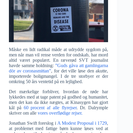
Måske en lidt radikal måde at udrydde sygdom på,
men når man vil rense verden for ondskab, har mord
altid været populært. En ræverød SVT journalist
havde samme holdning:
”Guds gåva att gamlingarna
dör av coronasmittan”
, for det ville løse den akutte,
importerede boligmangel. I de tre storbyer er der
omkring 50 års ventetid på en lejlighed.
Det mærkelige forbliver, hvordan de røde har
lykkedes med at tage patent på godhed og humanitet,
men det kan da ikke nægtes, at Kinasygen har gjort
kål på
60 procent af alle flyrejser
. Dr. Dalrymple
skriver om alle
vores overflødige rejser.
Jonathan Swift foreslog i
A Modest Proposal i 1729
,
at problemet med fattige børn kunne løses ved at