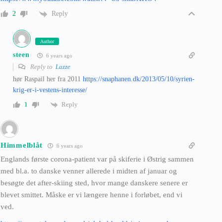
Reply
2
Author
steen
6 years ago
Reply to
Lazze
hør Raspail her fra 2011
https://snaphanen.dk/2013/05/10/syrien-
krig-er-i-vestens-interesse/
Reply
1
Himmelblåt
6 years ago
Englands første corona-patient var på skiferie i Østrig sammen
med bl.a. to danske venner allerede i midten af januar og
besøgte det after-skiing sted, hvor mange danskere senere er
blevet smittet. Måske er vi længere henne i forløbet, end vi
ved.