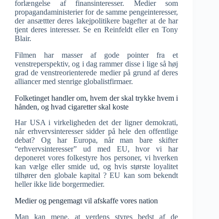
forlængelse af finansinteresser. Medier som
propagandaministerier for de samme pengeinteresser,
der ansættter deres lakejpolitikere bagefter at de har
tjent deres interesser. Se en Reinfeldt eller en Tony
Blair.
Filmen har masser af gode pointer fra et
venstreperspektiv, og i dag rammer disse i lige så høj
grad de venstreorienterede medier på grund af deres
alliancer med stenrige globalistfirmaer.
Folketinget handler om, hvem der skal trykke hvem i
hånden, og hvad cigaretter skal koste
Har USA i virkeligheden det der ligner demokrati,
når erhvervsinteresser sidder på hele den offentlige
debat? Og har Europa, når man bare skifter
“erhvervsinteresser” ud med EU, hvor vi har
deponeret vores folkestyre hos personer, vi hverken
kan vælge eller smide ud, og hvis største loyalitet
tilhører den globale kapital ? EU kan som bekendt
heller ikke lide borgermedier.
Medier og pengemagt vil afskaffe vores nation
Man kan mene, at verdens styres bedst af de