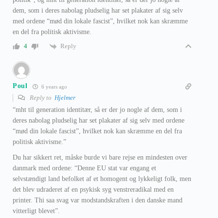
dem, som i deres nabolag pludselig har set plakater af sig selv
med ordene “mød din lokale fascist”, hvilket nok kan skræmme
en del fra politisk aktivisme.
Reply
4
Poul
6 years ago
Reply to
Hjelmer
“mht til generation identitær, så er der jo nogle af dem, som i
deres nabolag pludselig har set plakater af sig selv med ordene
“mød din lokale fascist”, hvilket nok kan skræmme en del fra
politisk aktivisme.”
Du har sikkert ret, måske burde vi bare rejse en mindesten over
danmark med ordene: “Denne EU stat var engang et
selvstændigt land befolket af et homogent og lykkeligt folk, men
det blev udraderet af en psykisk syg venstreradikal med en
printer. Thi saa svag var modstandskraften i den danske mand
vitterligt blevet”.