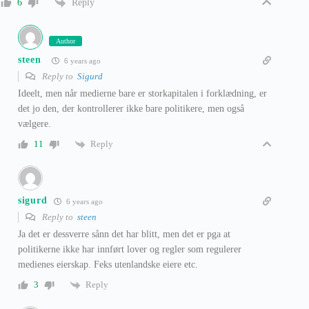
Reply
6
Author
steen
6 years ago
Reply to
Sigurd
Ideelt, men når medierne bare er storkapitalen i forklædning, er
det jo den, der kontrollerer ikke bare politikere, men også
vælgere.
Reply
11
sigurd
6 years ago
Reply to
steen
Ja det er dessverre sånn det har blitt, men det er pga at
politikerne ikke har innført lover og regler som regulerer
medienes eierskap. Feks utenlandske eiere etc.
Reply
3