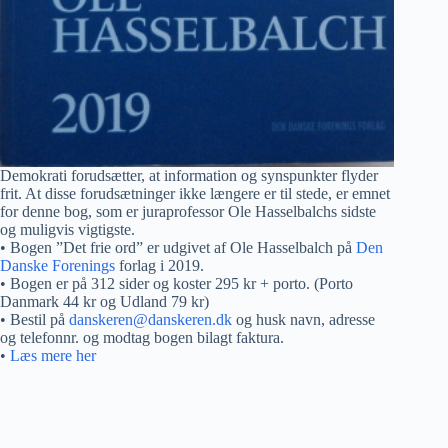
Demokrati forudsætter, at information og synspunkter flyder
frit. At disse forudsætninger ikke længere er til stede, er emnet
for denne bog, som er juraprofessor Ole Hasselbalchs sidste
og muligvis vigtigste.
• Bogen ”Det frie ord” er udgivet af Ole Hasselbalch på
Den
Danske Forenings
forlag i 2019.
• Bogen er på 312 sider og koster 295 kr + porto. (Porto
Danmark 44 kr og Udland 79 kr)
• Bestil på
danskeren@danskeren.dk
og husk navn, adresse
og telefonnr. og modtag bogen bilagt faktura.
•
Læs mere her