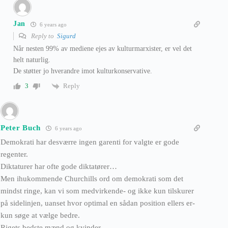
Jan
6 years ago
Reply to
Sigurd
Når nesten 99% av mediene ejes av kulturmarxister, er vel det
helt naturlig.
De støtter jo hverandre imot kulturkonservative.
Reply
3
Peter Buch
6 years ago
Demokrati har desværre ingen garenti for valgte er gode
regenter.
Diktaturer har ofte gode diktatører…
Men ihukommende Churchills ord om demokrati som det
mindst ringe, kan vi som medvirkende- og ikke kun tilskurer
på sidelinjen, uanset hvor optimal en sådan position ellers er-
kun søge at vælge bedre.
Rigets bedste mænd og kvinder…