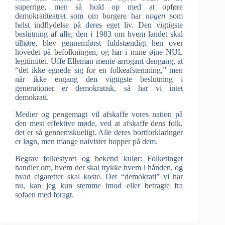
superrige, men så hold op med at opføre
demokratiteatret som om borgere har
nogen
som
helst indflydelse på deres eget liv. Den vigtigste
beslutning af alle, den i 1983 om hvem landet skal
tilhøre, blev gennemførst fuldstændigt hen over
hovedet på befolkningen, og har i mine øjne NUL
legitimitet. Uffe Elleman mente arrogant dengang, at
“det ikke egnede sig for en folkeafstemning,” men
når ikke engang den vigtigste beslutning i
generationer er demokratisk, så har vi intet
demokrati.
Medier og pengemagt vil afskaffe vores nation på
den mest effektive møde, ved at afskaffe dens folk,
det er så gennemskueligt. Alle deres bortforklaringer
er løgn, men mange naivister hopper på dem.
Begrav folkestyret og bekend kulør: Folketinget
handler om, hvem der skal trykke hvem i hånden, og
hvad cigaretter skal koste. Det “demokrati” vi har
nu, kan jeg kun stemme imod eller betragte fra
sofaen med foragt.