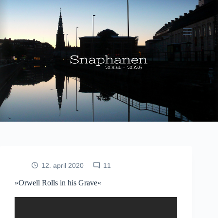
Fortsæt
til
indhold
12. april 2020
11
»Orwell Rolls in his Grave«