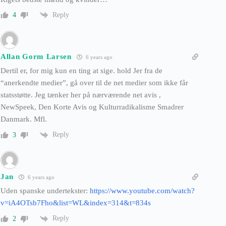
Reply
4
Allan Gorm Larsen
6 years ago
Dertil er, for mig kun en ting at sige. hold Jer fra de
“anerkendte medier”, gå over til de net medier som ikke får
statsstøtte. Jeg tænker her på nærværende net avis ,
NewSpeek, Den Korte Avis og Kulturradikalisme Smadrer
Danmark. Mfl.
Reply
3
Jan
6 years ago
Uden spanske undertekster:
https://www.youtube.com/watch?
v=iA4OTsb7Fho&list=WL&index=314&t=834s
Reply
2