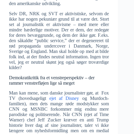
den amerikanske udvikling.
Selv DR, NRK og SVT er aktivistiske, selvom de
ikke har nogen pekuniær grund til at være det. Stort
set al journalistik er aktivisme – med mere eller
mindre hæderlige motiver. Der er dem, der redegør
for deres bevæggrunde, og dem der ikke gør. F.eks.
den såkaldte “public service,” der er degenereret til
rød propaganda undercover i Danmark, Norge,
Sverige og England. Man skal holde op med at bilde
folk ind, at der findes neutral information. Ingen tror
vel, jeg er neutral skønt jeg også søger troværdige
kilder?
Demokratikritik fra et venstreperspektiv – der
rammer venstrefløjen lige så meget
Man kan mene, som danske journalister gør, at Fox
TV (hovedsageligt
ejet af Disney
og Murdoch-
familien), men dets mange røde modstykker som
CNN og MSNBC forkommer mig endnu mere
parodiske og politiserende. Når CNN (ejet af Time
Warner) chef Jeff Zucker kræver en anti Trump
historie hver dag af sine journalister, taler vi ikke
længere om nyhedsformidling men om en medial