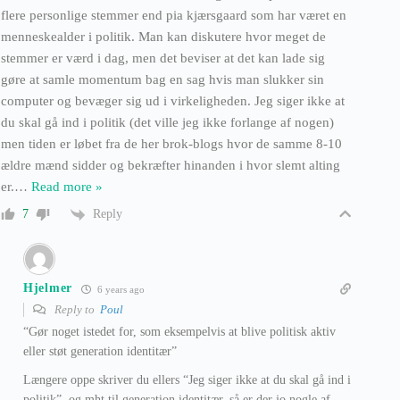
flere personlige stemmer end pia kjærsgaard som har været en
menneskealder i politik. Man kan diskutere hvor meget de
stemmer er værd i dag, men det beviser at det kan lade sig
gøre at samle momentum bag en sag hvis man slukker sin
computer og bevæger sig ud i virkeligheden. Jeg siger ikke at
du skal gå ind i politik (det ville jeg ikke forlange af nogen)
men tiden er løbet fra de her brok-blogs hvor de samme 8-10
ældre mænd sidder og bekræfter hinanden i hvor slemt alting
er.
…
Read more »
Reply
7
Hjelmer
6 years ago
Reply to
Poul
“Gør noget istedet for, som eksempelvis at blive politisk aktiv
eller støt generation identitær”
Længere oppe skriver du ellers “Jeg siger ikke at du skal gå ind i
politik”, og mht til generation identitær, så er der jo nogle af