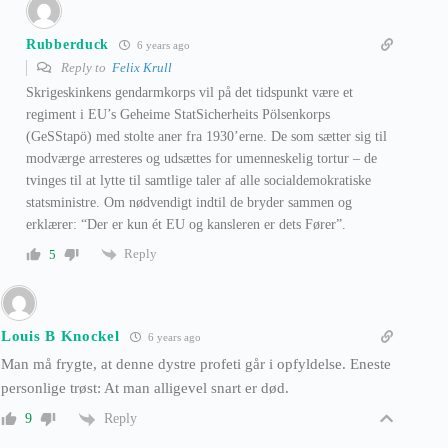
Rubberduck
6 years ago
Reply to
Felix Krull
Skrigeskinkens gendarmkorps vil på det tidspunkt være et
regiment i EU’s Geheime StatSicherheits Pölsenkorps
(GeSStapö) med stolte aner fra 1930’erne. De som sætter sig til
modværge arresteres og udsættes for umenneskelig tortur – de
tvinges til at lytte til samtlige taler af alle socialdemokratiske
statsministre. Om nødvendigt indtil de bryder sammen og
erklærer: “Der er kun ét EU og kansleren er dets Fører”.
Reply
5
Louis B Knockel
6 years ago
Man må frygte, at denne dystre profeti går i opfyldelse. Eneste
personlige trøst: At man alligevel snart er død.
Reply
9