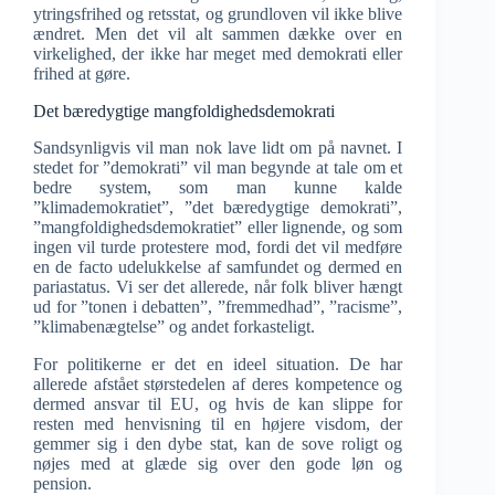
ytringsfrihed og retsstat, og grundloven vil ikke blive
ændret. Men det vil alt sammen dække over en
virkelighed, der ikke har meget med demokrati eller
frihed at gøre.
Det bæredygtige mangfoldighedsdemokrati
Sandsynligvis vil man nok lave lidt om på navnet. I
stedet for ”demokrati” vil man begynde at tale om et
bedre system, som man kunne kalde
”klimademokratiet”, ”det bæredygtige demokrati”,
”mangfoldighedsdemokratiet” eller lignende, og som
ingen vil turde protestere mod, fordi det vil medføre
en de facto udelukkelse af samfundet og dermed en
pariastatus. Vi ser det allerede, når folk bliver hængt
ud for ”tonen i debatten”, ”fremmedhad”, ”racisme”,
”klimabenægtelse” og andet forkasteligt.
For politikerne er det en ideel situation. De har
allerede afstået størstedelen af deres kompetence og
dermed ansvar til EU, og hvis de kan slippe for
resten med henvisning til en højere visdom, der
gemmer sig i den dybe stat, kan de sove roligt og
nøjes med at glæde sig over den gode løn og
pension.