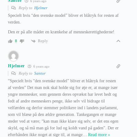
Santor
6 years ago
Reply to
Hjelmer
Specielt hvis “den svenske model” bliver et blåtryk for resten af
verden.
Den er på alle måder en krænkelse af menneskerettighederne!
Reply
8
Hjelmer
6 years ago
Reply to
Santor
“Specielt hvis “den svenske model” bliver et blåtryk for resten
af verden” Det man nok skal holde sig for øje er, at mange især
yngre mennesker, som gennem deres opvækst har levet hedt og
fedt af andre menneskers penge, ikke selv vil bidrage til
velfærden og derfor stemmer politikere ind i landets parlament,
som vil blæse på den ældre generation. Tankegangen er mange
steder ved at være; “kan man ikke klare sig selv, er det ens egen
skyld, og så må man gå for lud og koldt vand på gaden”. Der er
efterhånden ikke noget at sige til, at mange
…
Read more »