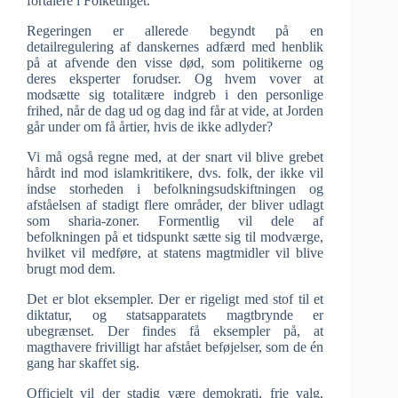
fortalere i Folketinget.
Regeringen er allerede begyndt på en
detailregulering af danskernes adfærd med henblik
på at afvende den visse død, som politikerne og
deres eksperter forudser. Og hvem vover at
modsætte sig totalitære indgreb i den personlige
frihed, når de dag ud og dag ind får at vide, at Jorden
går under om få årtier, hvis de ikke adlyder?
Vi må også regne med, at der snart vil blive grebet
hårdt ind mod islamkritikere, dvs. folk, der ikke vil
indse storheden i befolkningsudskiftningen og
afståelsen af stadigt flere områder, der bliver udlagt
som sharia-zoner. Formentlig vil dele af
befolkningen på et tidspunkt sætte sig til modværge,
hvilket vil medføre, at statens magtmidler vil blive
brugt mod dem.
Det er blot eksempler. Der er rigeligt med stof til et
diktatur, og statsapparatets magtbrynde er
ubegrænset. Der findes få eksempler på, at
magthavere frivilligt har afstået beføjelser, som de én
gang har skaffet sig.
Officielt vil der stadig være demokrati, frie valg,