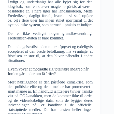
Lydigt og underdanigt har alle bøjet sig for den
klogskab, som en snæver magtelite påstås at være i
besiddelse af. I flere uger har landsmoderen, Mette
Frederiksen, dagligt fortalt, hvordan vi skal opføre
os, og i flere uger har ingen stillet spørgsmål til det
nye politiske system, som hermed i praksis er indført.
Der er ikke vedtaget nogen grundlovsændring,
Frederiksen-staten er bare kommet.
Da undtagelsestilstanden nu er afprøvet og tydeligvis
accepteret af den brede befolkning, må vi antage, at
fristelsen er stor til, at den bliver påberåbt i andre
situationer.
Hvem vover at modsætte sig totalitære indgreb når
Jorden går under om få årtier?
Mest nærliggende er den påståede klimakrise, som
den politiske elite og dens medier har promoveret i
snart mange år. En håndfuld iagttagere tvivler ganske
vist på CO2-snakken, men de kommer ikke til orde,
og de videnskabelige data, som de bygger deres
indvendinger på, er bandlyst i de officielle,
statsstøttede medier. De har næsten heller ingen