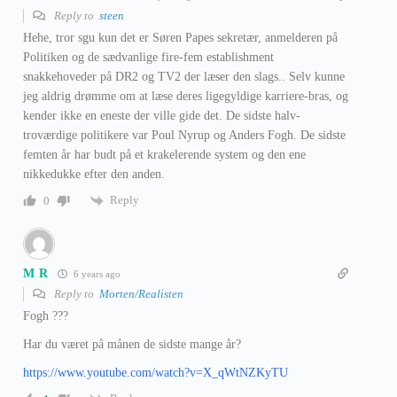
Reply to
steen
Hehe, tror sgu kun det er Søren Papes sekretær, anmelderen på
Politiken og de sædvanlige fire-fem establishment
snakkehoveder på DR2 og TV2 der læser den slags.. Selv kunne
jeg aldrig drømme om at læse deres ligegyldige karriere-bras, og
kender ikke en eneste der ville gide det. De sidste halv-
troværdige politikere var Poul Nyrup og Anders Fogh. De sidste
femten år har budt på et krakelerende system og den ene
nikkedukke efter den anden.
Reply
0
M R
6 years ago
Reply to
Morten/Realisten
Fogh ???
Har du været på månen de sidste mange år?
https://www.youtube.com/watch?v=X_qWtNZKyTU