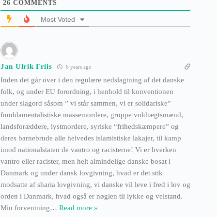
26
COMMENTS
Most Voted
Jan Ulrik Friis
6 years ago
Inden det går over i den regulære nedslagtning af det danske
folk, og under EU forordning, i henhold til konventionen
under slagord såsom ” vi står sammen, vi er solidariske”
funddamentalistiske massemordere, gruppe voldtægtsmænd,
landsforæddere, lystmordere, syriske “frihedskæmpere” og
deres barnebrude alle helvedes islamistiske lakajer, til kamp
imod nationalstaten de vantro og racisterne! Vi er hverken
vantro eller racister, men helt almindelige danske bosat i
Danmark og under dansk lovgivning, hvad er det stik
modsatte af sharia lovgivning, vi danske vil leve i fred i lov og
orden i Danmark, hvad også er nøglen til lykke og velstand.
Min forventning
…
Read more »