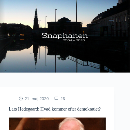
Fortsæt
til
indhold
21. maj 2020
26
Lars Hedegaard: Hvad kommer efter demokratiet?