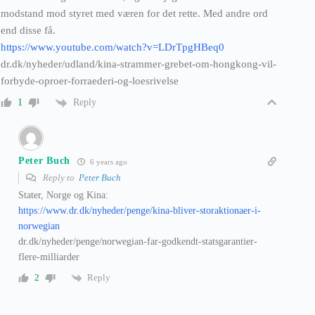
modstand mod styret med væren for det rette. Med andre ord
end disse få.
https://www.youtube.com/watch?v=LDrTpgHBeq0
dr.dk/nyheder/udland/kina-strammer-grebet-om-hongkong-vil-
forbyde-oproer-forraederi-og-loesrivelse
Reply
1
Peter Buch
6 years ago
Reply to
Peter Buch
Stater, Norge og Kina:
https://www.dr.dk/nyheder/penge/kina-bliver-storaktionaer-i-
norwegian
dr.dk/nyheder/penge/norwegian-far-godkendt-statsgarantier-
flere-milliarder
Reply
2