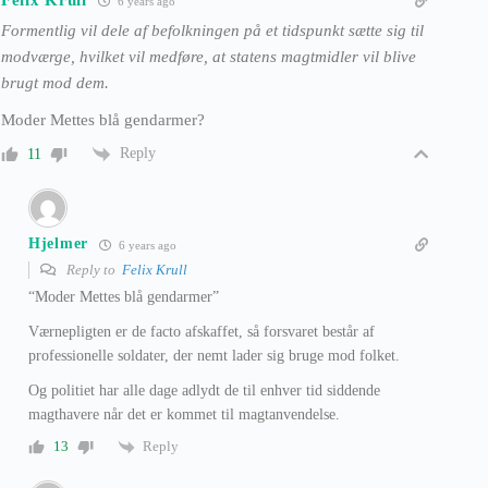
Felix Krull
6 years ago
Formentlig vil dele af befolkningen på et tidspunkt sætte sig til
modværge, hvilket vil medføre, at statens magtmidler vil blive
brugt mod dem.
Moder Mettes blå gendarmer?
Reply
11
Hjelmer
6 years ago
Reply to
Felix Krull
“Moder Mettes blå gendarmer”
Værnepligten er de facto afskaffet, så forsvaret består af
professionelle soldater, der nemt lader sig bruge mod folket.
Og politiet har alle dage adlydt de til enhver tid siddende
magthavere når det er kommet til magtanvendelse.
Reply
13