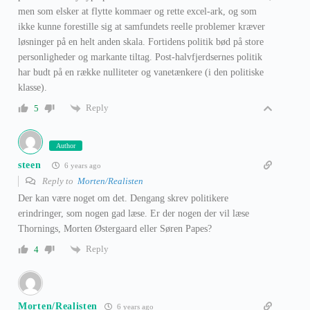
men som elsker at flytte kommaer og rette excel-ark, og som
ikke kunne forestille sig at samfundets reelle problemer kræver
løsninger på en helt anden skala. Fortidens politik bød på store
personligheder og markante tiltag. Post-halvfjerdsernes politik
har budt på en række nulliteter og vanetænkere (i den politiske
klasse).
Reply
5
Author
steen
6 years ago
Reply to
Morten/Realisten
Der kan være noget om det. Dengang skrev politikere
erindringer, som nogen gad læse. Er der nogen der vil læse
Thornings, Morten Østergaard eller Søren Papes?
Reply
4
Morten/Realisten
6 years ago