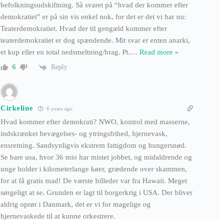
befolkningsudskiftning. Så svaret på “hvad der kommer efter
demokratiet” er på sin vis enkel nok, for det er det vi har nu:
Teaterdemokratiet. Hvad der til gengæld kommer efter
teaterdemokratiet er dog spændende. Mit svar er enten anarki,
et kup eller en total nedsmeltning/brag. Pt.
…
Read more »
Reply
6
Cirkeline
6 years ago
Hvad kommer efter demokrati? NWO, kontrol med masserne,
indskrænket bevægelses- og ytringsfrihed, hjernevask,
ensretning. Sandsynligvis ekstrem fattigdom og hungersnød.
Se bare usa, hvor 36 mio har mistet jobbet, og midaldrende og
unge holder i kilometerlange køer, grædende over skammen,
for at få gratis mad! De værste billeder var fra Hawaii. Meget
sørgeligt at se. Grunden er lagt til borgerkrig i USA. Der bliver
aldrig oprør i Danmark, det er vi for magelige og
hjernevaskede til at kunne orkestrere.