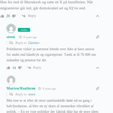
Han fes ned til Marrakesh og satte sit X på bundlinien. Når
migranterne går ind, går demokratiet ud og IQ’en ned.
Reply
20
Author
steen
6 years ago
Reply to
Günther
Politikerne virker jo nærmest lettede over ikke at have ansvar
for andet end håndtryk og cigaretpriser. Tænk at få 70 000 om
måneden og pension for det
Reply
14
Morten/Realisten
6 years ago
Reply to
steen
Min tese er at efter de store samfundshåb døde ud en gang i
halvfjerdserne, så blev en ny skare af mennesker tiltrukket af
politik. – En ny type politiker der faktisk ikke har de store ideer,