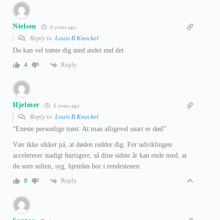
Nielsen
6 years ago
Reply to
Louis B Knockel
Du kan vel trøste dig med andet end det.
Reply
4
Hjelmer
6 years ago
Reply to
Louis B Knockel
“Eneste personlige trøst: At man alligevel snart er død”
Vær ikke sikker på, at døden redder dig. For udviklingen
accelererer stadigt hurtigere, så dine sidste år kan ende med, at
du som sulten, syg, hjemløs bor i rendestenen.
Reply
8