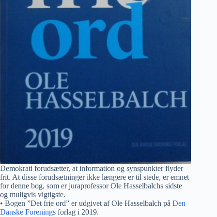
Demokrati forudsætter, at information og synspunkter flyder
frit. At disse forudsætninger ikke længere er til stede, er emnet
for denne bog, som er juraprofessor Ole Hasselbalchs sidste
og muligvis vigtigste.
• Bogen ”Det frie ord” er udgivet af Ole Hasselbalch på
Den
Danske Forenings
forlag i 2019.