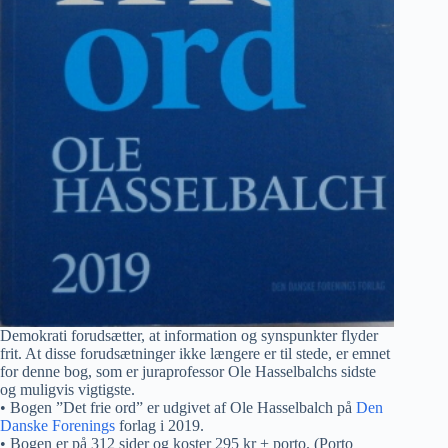
Demokrati forudsætter, at information og synspunkter flyder
frit. At disse forudsætninger ikke længere er til stede, er emnet
for denne bog, som er juraprofessor Ole Hasselbalchs sidste
og muligvis vigtigste.
• Bogen ”Det frie ord” er udgivet af Ole Hasselbalch på
Den
Danske Forenings
forlag i 2019.
• Bogen er på 312 sider og koster 295 kr + porto. (Porto