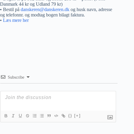
Danmark 44 kr og Udland 79 kr)
• Bestil på
danskeren@danskeren.dk
og husk navn, adresse
og telefonnr. og modtag bogen bilagt faktura.
•
Læs mere her
Subscribe
{}
[+]