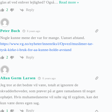
glas øl ved enhver lejlighed? Også
…
Read more »
Reply
2
Peter Buch
6 years ago
Nogle kunne mene der var for mange. Uanset afstand.
https://www.vg.no/nyheter/innenriks/i/Opvezl/muslimer-tar-
tysk-kirke-i-bruk-for-aa-kunne-holde-avstand
Reply
2
Allan Gorm Larsen
6 years ago
Jeg tror at det bedste vil være, totalt at ignorere de
skvadderhoveder, som prøver på at gøre ramadanen til noget
ophøjet. Hvis muhamedanerne vil sulte sig til sygdom, kan det
kun være deres egen sag.
Reply
1