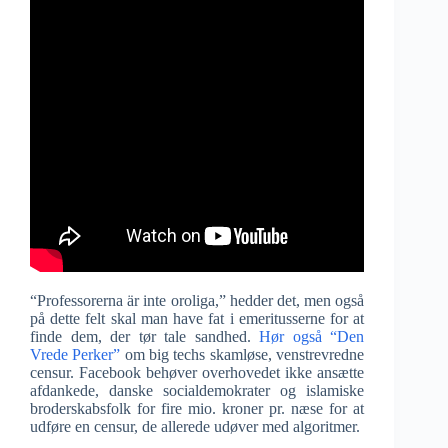
“Professorerna är inte oroliga,” hedder det, men også
på dette felt skal man have fat i emeritusserne for at
finde dem, der tør tale sandhed.
Hør også “Den
Vrede Perker”
om big techs skamløse, venstrevredne
censur. Facebook behøver overhovedet ikke ansætte
afdankede, danske socialdemokrater og islamiske
broderskabsfolk for fire mio. kroner pr. næse for at
udføre en censur, de allerede udøver med algoritmer.