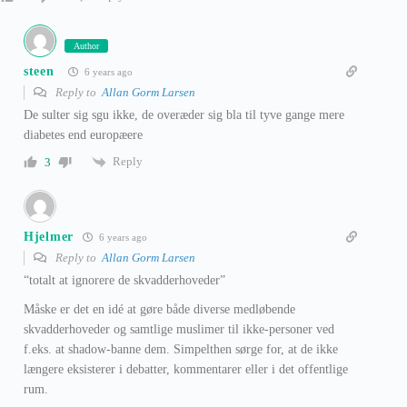
Author
steen
6 years ago
Reply to
Allan Gorm Larsen
De sulter sig sgu ikke, de overæder sig bla til tyve gange mere
diabetes end europæere
Reply
3
Hjelmer
6 years ago
Reply to
Allan Gorm Larsen
“totalt at ignorere de skvadderhoveder”
Måske er det en idé at gøre både diverse medløbende
skvadderhoveder og samtlige muslimer til ikke-personer ved
f.eks. at shadow-banne dem. Simpelthen sørge for, at de ikke
længere eksisterer i debatter, kommentarer eller i det offentlige
rum.