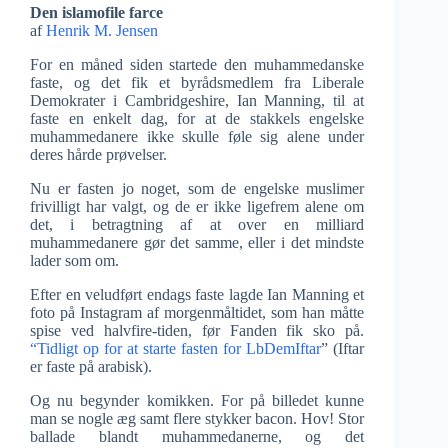
Den islamofile farce
af
Henrik M. Jensen
For en måned siden startede den muhammedanske
faste, og det fik et byrådsmedlem fra Liberale
Demokrater i Cambridgeshire, Ian Manning, til at
faste en enkelt dag, for at de stakkels engelske
muhammedanere ikke skulle føle sig alene under
deres hårde prøvelser.
Nu er fasten jo noget, som de engelske muslimer
frivilligt har valgt, og de er ikke ligefrem alene om
det, i betragtning af at over en milliard
muhammedanere gør det samme, eller i det mindste
lader som om.
Efter en veludført endags faste lagde Ian Manning et
foto på Instagram af morgenmåltidet, som han måtte
spise ved halvfire-tiden, før Fanden fik sko på.
“Tidligt op for at starte fasten for LbDemIftar
” (Iftar
er faste på arabisk).
Og nu begynder komikken. For på billedet kunne
man se nogle æg samt flere stykker bacon. Hov! Stor
ballade blandt muhammedanerne, og det