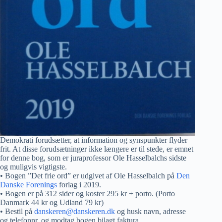
Demokrati forudsætter, at information og synspunkter flyder
frit. At disse forudsætninger ikke længere er til stede, er emnet
for denne bog, som er juraprofessor Ole Hasselbalchs sidste
og muligvis vigtigste.
• Bogen ”Det frie ord” er udgivet af Ole Hasselbalch på
Den
Danske Forenings
forlag i 2019.
• Bogen er på 312 sider og koster 295 kr + porto. (Porto
Danmark 44 kr og Udland 79 kr)
• Bestil på
danskeren@danskeren.dk
og husk navn, adresse
og telefonnr. og modtag bogen bilagt faktura.