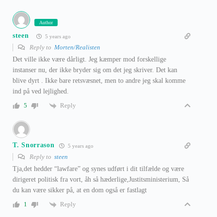
Author
steen
5 years ago
Reply to
Morten/Realisten
Det ville ikke være dårligt. Jeg kæmper mod forskellige
instanser nu, der ikke bryder sig om det jeg skriver. Det kan
blive dyrt . Ikke bare retsvæsnet, men to andre jeg skal komme
ind på ved lejlighed.
Reply
5
T. Snorrason
5 years ago
Reply to
steen
Tja,det hedder “lawfare” og synes udført i dit tilfælde og være
dirigeret politisk fra vort, åh så hæderlige,Justitsministerium, Så
du kan være sikker på, at en dom også er fastlagt
Reply
1