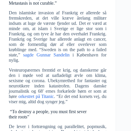
Metastasis is not curable.”
Den islamiske invasion af Frankrig er allerede så
fremskreden, at det ville kræve årelang militær
indsats at luge de værste fjender ud. Det er værd at
minde om, at islam i Sverige er lige stor som i
Frankrig, og om tyve år har den overhalet Frankrig.
Frankrig og Sverige har allerede anlagt en cancer,
som de formentlig dør af eller overlever som
krøblinge med. “Sweden is on the path to a failed
state,”
sagde Gunnar Sandelin
i København for
nylig.
Vesteuropæernes fremtid er krig, og danskerne går
den i møde ved at uafladeligt ævle om klima,
sexisme og corona. Ubekymrethed for fantaster og
neurotikere inden katastrofen. Dagens danske
journalistik og 68′ ernes forkælede børn er som at
høre
orkestret på Titanic
. “Er det end korsets vej, du
viser mig, altid dog synger jeg.”
“To destroy a people, you must first sever
their roots”
De lever i fortrængning og parallelitet, popmusik,