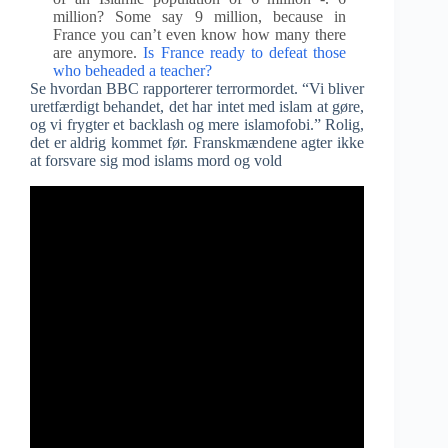
million? Some say 9 million, because in
France you can’t even know how many there
are anymore.
Is France ready to defeat those
who beheaded a teacher?
Se hvordan BBC rapporterer terrormordet. “Vi bliver
uretfærdigt behandet, det har intet med islam at gøre,
og vi frygter et backlash og mere islamofobi.” Rolig,
det er aldrig kommet før. Franskmændene agter ikke
at forsvare sig mod islams mord og vold