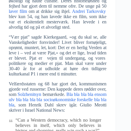
økologi og haute cuisine. Deres historieløshed og
fejhed har gjort dem til nemme ofre. De unge på 50
laver film
om at drikke sig ihjel.
Andrei Tarkovsky
blev kun 54, og han lavede ikke en film, som ikke
var et eksitentielt mesterværk. Han levede i en
alvorlig tid og på et alvorligt sted.
“Vær pjat” sagde Kierkegaard, »og du skal se, alle
Vanskeligheder forsvinder! Livet bliver fornøjeligt,
oprømt, muntert, let, kort: Det er en herlig Verden at
leve i – ved at være Pjat,« og det er lige, hvad tiden
er blevet. Pjat er vejen til undergang, og vores
politikere og medier er pjat. Man skal være under
30-40 år for at udholde at høre den tidligere
kulturkanal P1 i mere end ti minutter.
Velfærdsstaten og 68 har gjort det, kommunismen
gjorde ved russerne: Den kappede deres rødder over,
som
Solzhenitsyn
bemærkede.
Bla bla bla bla ensom
ulv bla bla bla bla socioøkonomiske forskelle bla bla
bla
, som Henrik Dahl skrev igår. Giulio Meotti
skriver i Israel National News:
“Can a Western democracy, which no longer
believes in itself, which only believes in
bistros and shopping, really win such a war?”