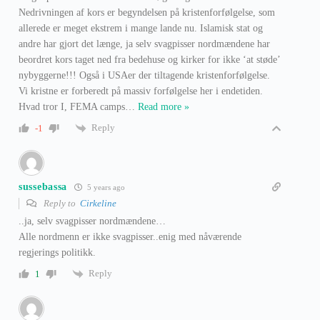
Nedrivningen af kors er begyndelsen på kristenforfølgelse, som
allerede er meget ekstrem i mange lande nu. Islamisk stat og
andre har gjort det længe, ja selv svagpisser nordmændene har
beordret kors taget ned fra bedehuse og kirker for ikke ‘at støde’
nybyggerne!!! Også i USAer der tiltagende kristenforfølgelse.
Vi kristne er forberedt på massiv forfølgelse her i endetiden.
Hvad tror I, FEMA camps
…
Read more »
Reply
-1
sussebassa
5 years ago
Reply to
Cirkeline
..ja, selv svagpisser nordmændene…
Alle nordmenn er ikke svagpisser..enig med nåværende
regjerings politikk.
Reply
1