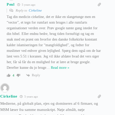
Poul
5 years ago
Reply to
Cirkeline
Tag din medicin cirkeline, det er ikke en slangetunge men en
“vector”, et tegn for rumfart som bruges i alle rumfarts
organisationer verden over. Prøv google næste gang istedet for
din bibel. Eller endnu bedre, brug tiden fornuftigt og tag en
snak med en præst om hvorfor den danske folkekirke konstant
kalder islamiseringen for “mangfoldighed”, og fedter for
muslimer ved enhver given lejlighed. Spørg dem også om de har
læst vers 5:51 i koranen. Jeg vil ikke afsløre hvad det vers siger
her, får så får du en mulighed for at lære at bruge google.
Derefter kunne du jo bruge
…
Read more »
Reply
4
Cirkeline
5 years ago
Medierne, på globalt plan, ejes og domineres af 6 firmaer, og
MSM læser fra samme manuskript. Nøje afmålt, nøje