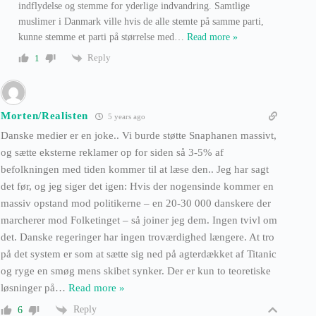
indflydelse og stemme for yderlige indvandring. Samtlige
muslimer i Danmark ville hvis de alle stemte på samme parti,
kunne stemme et parti på størrelse med
…
Read more »
Reply
1
Morten/Realisten
5 years ago
Danske medier er en joke.. Vi burde støtte Snaphanen massivt,
og sætte eksterne reklamer op for siden så 3-5% af
befolkningen med tiden kommer til at læse den.. Jeg har sagt
det før, og jeg siger det igen: Hvis der nogensinde kommer en
massiv opstand mod politikerne – en 20-30 000 danskere der
marcherer mod Folketinget – så joiner jeg dem. Ingen tvivl om
det. Danske regeringer har ingen troværdighed længere. At tro
på det system er som at sætte sig ned på agterdækket af Titanic
og ryge en smøg mens skibet synker. Der er kun to teoretiske
løsninger på
…
Read more »
Reply
6