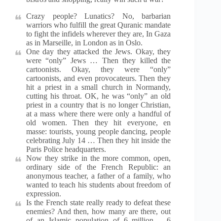
Crazy people? Lunatics? No, barbarian
warriors who fulfill the great Quranic mandate
to fight the infidels wherever they are, In Gaza
as in Marseille, in London as in Oslo.
One day they attacked the Jews. Okay, they
were “only” Jews … Then they killed the
cartoonists. Okay, they were “only”
cartoonists, and even provocateurs. Then they
hit a priest in a small church in Normandy,
cutting his throat. OK, he was “only” an old
priest in a country that is no longer Christian,
at a mass where there were only a handful of
old women. Then they hit everyone, en
masse: tourists, young people dancing, people
celebrating July 14 … Then they hit inside the
Paris Police headquarters.
Now they strike in the more common, open,
ordinary side of the French Republic: an
anonymous teacher, a father of a family, who
wanted to teach his students about freedom of
expression.
Is the French state really ready to defeat these
enemies? And then, how many are there, out
of an Islamic population of 6 million -. 6