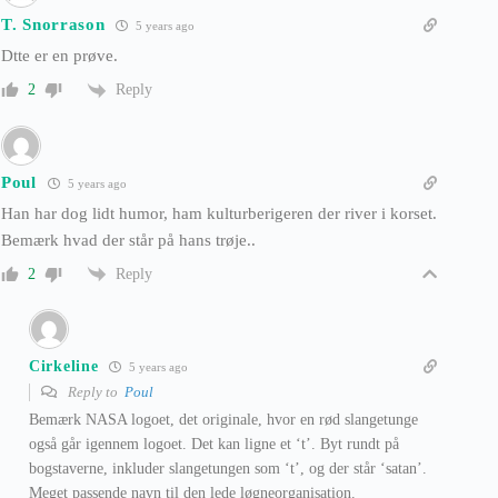
T. Snorrason
5 years ago
Dtte er en prøve.
Reply
2
Poul
5 years ago
Han har dog lidt humor, ham kulturberigeren der river i korset.
Bemærk hvad der står på hans trøje..
Reply
2
Cirkeline
5 years ago
Reply to
Poul
Bemærk NASA logoet, det originale, hvor en rød slangetunge
også går igennem logoet. Det kan ligne et ‘t’. Byt rundt på
bogstaverne, inkluder slangetungen som ‘t’, og der står ‘satan’.
Meget passende navn til den lede løgneorganisation.