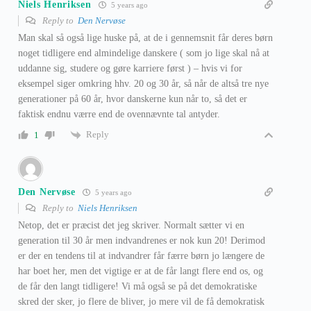
Niels Henriksen
5 years ago
Reply to
Den Nervøse
Man skal så også lige huske på, at de i gennemsnit får deres børn
noget tidligere end almindelige danskere ( som jo lige skal nå at
uddanne sig, studere og gøre karriere først ) – hvis vi for
eksempel siger omkring hhv. 20 og 30 år, så når de altså tre nye
generationer på 60 år, hvor danskerne kun når to, så det er
faktisk endnu værre end de ovennævnte tal antyder.
Reply
1
Den Nervøse
5 years ago
Reply to
Niels Henriksen
Netop, det er præcist det jeg skriver. Normalt sætter vi en
generation til 30 år men indvandrenes er nok kun 20! Derimod
er der en tendens til at indvandrer får færre børn jo længere de
har boet her, men det vigtige er at de får langt flere end os, og
de får den langt tidligere! Vi må også se på det demokratiske
skred der sker, jo flere de bliver, jo mere vil de få demokratisk