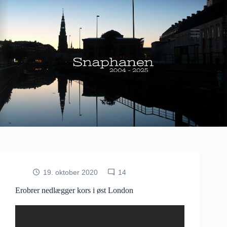
Fortsæt
til
indhold
19. oktober 2020
14
Erobrer nedlægger kors i øst London