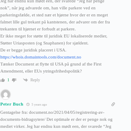
Jeg har endnu kun mødt een, der svarede “Jeg har penge
nok”, når jeg advarede om, han ville parkere ved en
parkeringsfælde, et sted nær et hjørne hvor der er en meget
falmet lille gul trekant på kantstenen, der advarer om der fra
trekanten til hjørnet er forbudt at parkere.
Er ikke meget for støtte til juridisk EU lokaliserede medier,
Støtter Uriasposten (og Snaphanen) for sjældent.
De er begge juridisk placeret i USA.
https://whois.domaintools.com/document.no
Tænker Document at flytte til USA på grund af the First
Amendment, eller EUs ytringsfrihedspolitik?
Reply
1
Peter Buch
5 years ago
Gentagelse fra: document.no/2021/04/05/registrering-av-
documents-bidragsytere/ Det optimale er der er penge nok og
mediet virker. Jeg har endnu kun mødt een, der svarede “Jeg