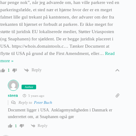
har penge nok”, når jeg advarede om, han ville parkere ved en
parkeringsfælde, et sted nær et hjørne hvor der er en meget
falmet lille gul trekant på kantstenen, der advarer om der fra
trekanten til hjørnet er forbudt at parkere. Er ikke meget for
støtte til juridisk EU lokaliserede medier, Støtter Uriasposten
(og Snaphanen) for sjældent. De er begge juridisk placeret i
USA. https://whois.domaintools.c… Tænker Document at
flytte til USA på grund af the First Amendment, eller
…
Read
more »
Reply
1
Author
steen
5 years ago
Reply to
Peter Buch
Document ligger i USA. Anklagemyndigheden i Danmark er
underrettet om, at Snaphanen også gør
Reply
1