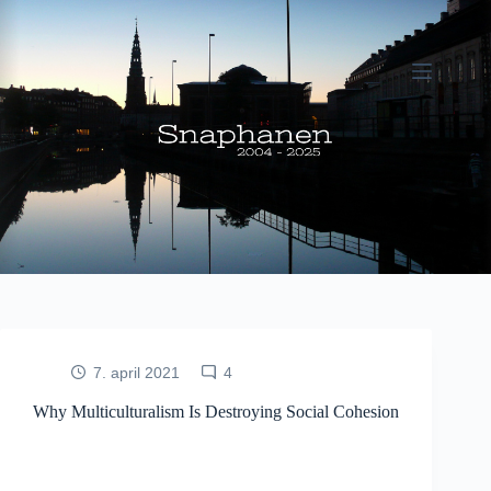
Fortsæt
til
indhold
7. april 2021
4
Why Multiculturalism Is Destroying Social Cohesion