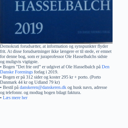
Demokrati forudsætter, at information og synspunkter flyder
frit. At disse forudsætninger ikke længere er til stede, er emnet
for denne bog, som er juraprofessor Ole Hasselbalchs sidste
og muligvis vigtigste.
• Bogen ”Det frie ord” er udgivet af Ole Hasselbalch på
Den
Danske Forenings
forlag i 2019.
• Bogen er på 312 sider og koster 295 kr + porto. (Porto
Danmark 44 kr og Udland 79 kr)
• Bestil på
danskeren@danskeren.dk
og husk navn, adresse
og telefonnr. og modtag bogen bilagt faktura.
•
Læs mere her