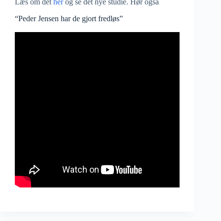
Læs om det
her
og se det nye studie. Hør også
“Peder Jensen har de gjort fredløs”