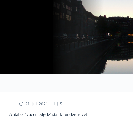
Fortsæt
til
indhold
21. juli 2021
5
Antallet ‘vaccinedøde’ stærkt underdrevet