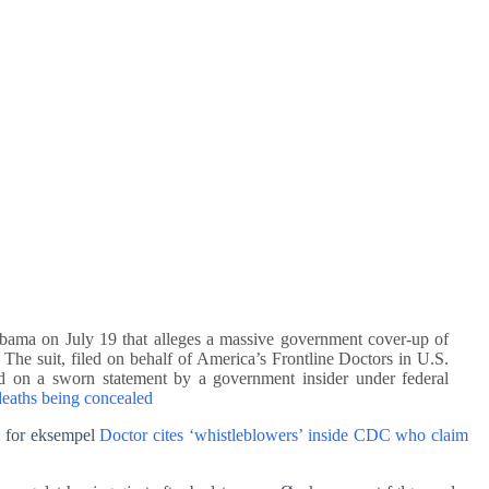
abama on July 19 that alleges a massive government cover-up of
 The suit, filed on behalf of America’s Frontline Doctors in U.S.
sed on a sworn statement by a government insider under federal
deaths being concealed
m for eksempel
Doctor cites ‘whistleblowers’ inside CDC who claim