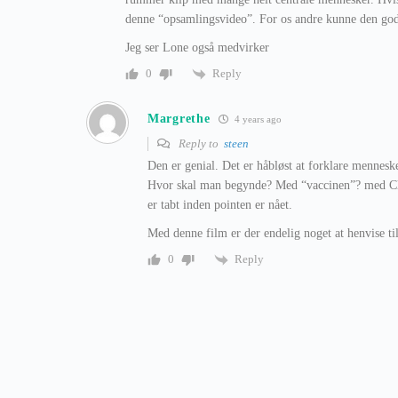
denne “opsamlingsvideo”. For os andre kunne den god
Jeg ser Lone også medvirker
Reply
0
Margrethe
4 years ago
Reply to
steen
Den er genial. Det er håbløst at forklare mennesk
Hvor skal man begynde? Med “vaccinen”? med C
er tabt inden pointen er nået.
Med denne film er der endelig noget at henvise til
Reply
0