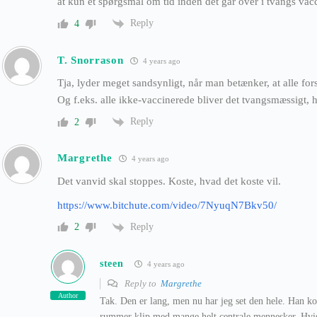
at kun et spørgsmål om tid inden det går over i tvangs vac
Reply
4
T. Snorrason
4 years ago
Tja, lyder meget sandsynligt, når man betænker, at alle for
Og f.eks. alle ikke-vaccinerede bliver det tvangsmæssigt, 
Reply
2
Margrethe
4 years ago
Det vanvid skal stoppes. Koste, hvad det koste vil.
https://www.bitchute.com/video/7NyuqN7Bkv50/
Reply
2
steen
4 years ago
Reply to
Margrethe
Author
Tak. Den er lang, men nu har jeg set den hele. Han ko
rummer klip med mange helt centrale mennesker. Hvis 