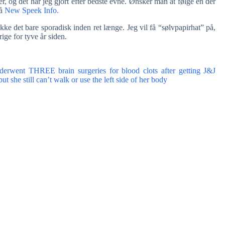
r, og det har jeg gjort efter bedste evne. Ønsker man at følge en der
på
New Speek Info.
ække det bare sporadisk inden ret længe. Jeg vil få “sølvpapirhat” på,
ige for tyve år siden.
rwent THREE brain surgeries for blood clots after getting J&J
 she still can’t walk or use the left side of her body