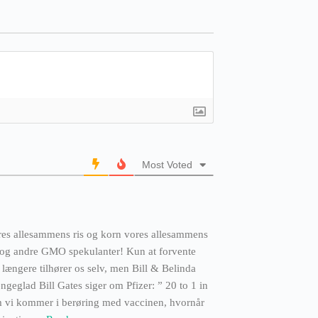
Most Voted
ores allesammens ris og korn vores allesammens
 og andre GMO spekulanter! Kun at forvente
ængere tilhører os selv, men Bill & Belinda
geglad Bill Gates siger om Pfizer: ” 20 to 1 in
 om vi kommer i berøring med vaccinen, hvornår