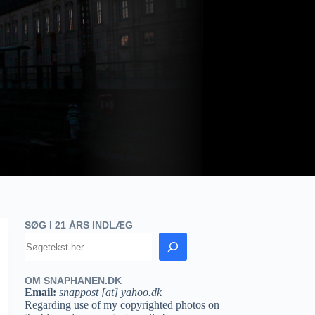
SØG I 21 ÅRS INDLÆG
OM SNAPHANEN.DK
Email:
snappost [at] yahoo.dk
Regarding use of my copyrighted photos on