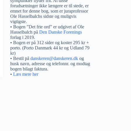
synspunkter flyder frit. At disse
forudsætninger ikke længere er til stede, er
emnet for denne bog, som er juraprofessor
Ole Hasselbalchs sidste og muligvis
vigtigste.
• Bogen ”Det frie ord” er udgivet af Ole
Hasselbalch på
Den Danske Forenings
forlag i 2019.
• Bogen er på 312 sider og koster 295 kr +
porto. (Porto Danmark 44 kr og Udland 79
kr)
• Bestil på
danskeren@danskeren.dk
og
husk navn, adresse og telefonnr. og modtag
bogen bilagt faktura.
•
Læs mere her