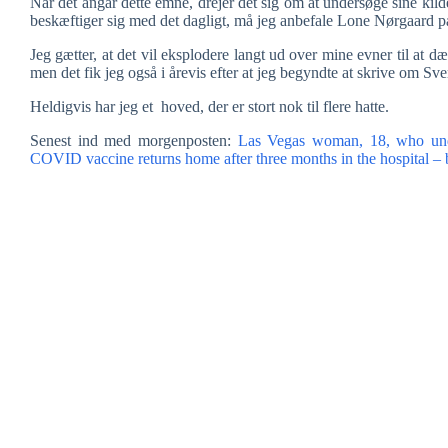
Når det angår dette emne, drejer det sig om at undersøge sine kilde
beskæftiger sig med det dagligt, må jeg anbefale Lone Nørgaard 
Jeg gætter, at det vil eksplodere langt ud over mine evner til at d
men det fik jeg også i årevis efter at jeg begyndte at skrive om Sver
Heldigvis har jeg et hoved, der er stort nok til flere hatte.
Senest ind med morgenposten:
Las Vegas woman, 18, who unde
COVID vaccine returns home after three months in the hospital – but