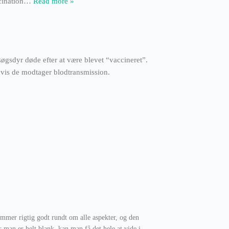
cination
…
Read more »
søgsdyr døde efter at være blevet “vaccineret”.
hvis de modtager blodtransmission.
mmer rigtig godt rundt om alle aspekter, og den
man er helt blank, kan man få det hele at vide i