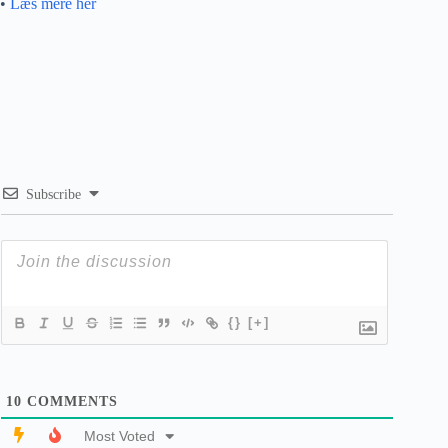
•
Læs mere her
Subscribe
{}
[+]
10
COMMENTS
Most Voted