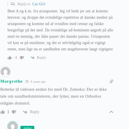
Reply to
Cat Girl
Bent A og k.m. fra uriasposten. Jeg vil bede jer om at komme
herover, og droppe det evindelige repetition af danske medier på
uriasposten og komme ud af svindlen med censur og falske
borgerlige på det sted. De evindelige ad-hominem-angreb på alle
med en mening, der ikke passer det danske parnas. Uriasposten
vil kun se på muslimer, og det er selvfølgelig også et vigtigt
emne, men lige nu er sandheden om magthaverne langt vigtigere
Reply
-1
Margrethe
4 years ago
Rettelse til videoen neden for med Dr. Zelenko: Der er ikke
tale om sundhedsministeren, der lytter, men en Orhodox
religiøs domstol.
Reply
1
Author