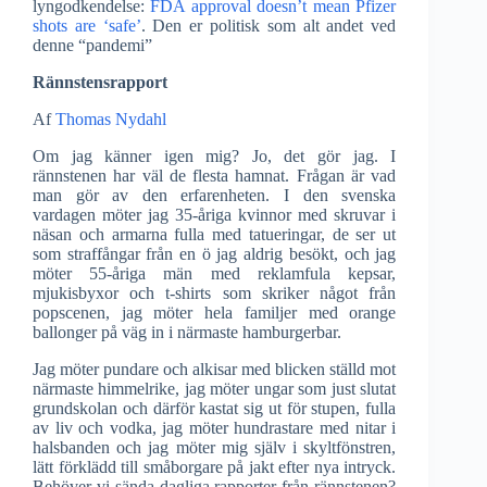
lyngodkendelse:
FDA approval doesn’t mean Pfizer
shots are ‘safe’
. Den er politisk som alt andet ved
denne “pandemi”
Rännstensrapport
Af
Thomas Nydahl
Om jag känner igen mig? Jo, det gör jag. I
rännstenen har väl de flesta hamnat. Frågan är vad
man gör av den erfarenheten. I den svenska
vardagen möter jag 35-åriga kvinnor med skruvar i
näsan och armarna fulla med tatueringar, de ser ut
som straffångar från en ö jag aldrig besökt, och jag
möter 55-åriga män med reklamfula kepsar,
mjukisbyxor och t-shirts som skriker något från
popscenen, jag möter hela familjer med orange
ballonger på väg in i närmaste hamburgerbar.
Jag möter pundare och alkisar med blicken ställd mot
närmaste himmelrike, jag möter ungar som just slutat
grundskolan och därför kastat sig ut för stupen, fulla
av liv och vodka, jag möter hundrastare med nitar i
halsbanden och jag möter mig själv i skyltfönstren,
lätt förklädd till småborgare på jakt efter nya intryck.
Behöver vi sända dagliga rapporter från rännstenen?