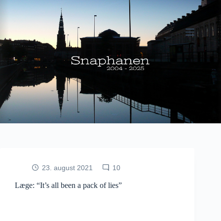
Fortsæt
til
indhold
23. august 2021
10
Læge: “It’s all been a pack of lies”