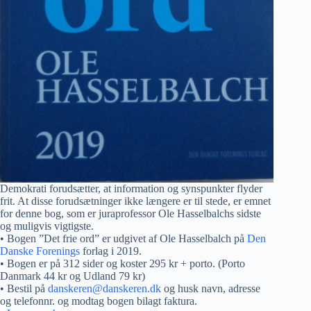
Demokrati forudsætter, at information og synspunkter flyder
frit. At disse forudsætninger ikke længere er til stede, er emnet
for denne bog, som er juraprofessor Ole Hasselbalchs sidste
og muligvis vigtigste.
• Bogen ”Det frie ord” er udgivet af Ole Hasselbalch på
Den
Danske Forenings
forlag i 2019.
• Bogen er på 312 sider og koster 295 kr + porto. (Porto
Danmark 44 kr og Udland 79 kr)
• Bestil på
danskeren@danskeren.dk
og husk navn, adresse
og telefonnr. og modtag bogen bilagt faktura.