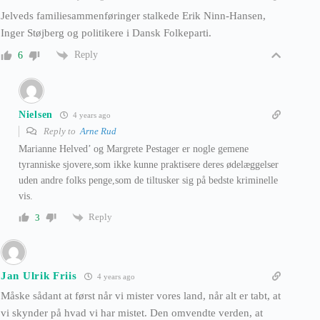
Jelveds familiesammenføringer stalkede Erik Ninn-Hansen,
Inger Støjberg og politikere i Dansk Folkeparti.
Reply
6
Nielsen
4 years ago
Reply to
Arne Rud
Marianne Helved’ og Margrete Pestager er nogle gemene
tyranniske sjovere,som ikke kunne praktisere deres ødelæggelser
uden andre folks penge,som de tiltusker sig på bedste kriminelle
vis.
Reply
3
Jan Ulrik Friis
4 years ago
Måske sådant at først når vi mister vores land, når alt er tabt, at
vi skynder på hvad vi har mistet. Den omvendte verden, at