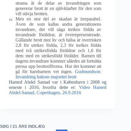
strama åt de delar av invandringen som
genererar brott är en självklarhet för den som
vill stävja brotten.
Men en stor del av skadan är irreparabel.
Även de som kallas andra generationens
invandrare, det vill säga inrikes födda av
invandrade föräldrar, är överrepresenterade.
Gällande brott mot liv och hälsa är överrisken
2,8 för utrikes födda, 2,3 för inrikes födda
med två utrikesfödda föräldrar och 1,6 för
dem med en utrikesfödd förälder. Barnen till
dagens invandrare kommer således att fortsätta
pressa upp brottssiffrorna. Hur det kommer att
gå för barnbarnen vet ingen.
Gudmundson:
Invandring bakom majoritet brott
Hamed Abdel Samad var i København i 2008 og
seneste i 2016, hvorfra dette er:
Video Hamed
Abdel-Samad, Copenhagen, 26.9.2016
SØG I 21 ÅRS INDLÆG