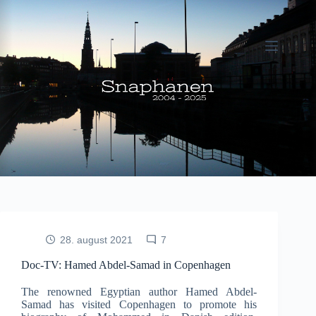
Fortsæt
til
indhold
28. august 2021
7
Doc-TV: Hamed Abdel-Samad in Copenhagen
The renowned Egyptian author Hamed Abdel-
Samad has visited Copenhagen to promote his