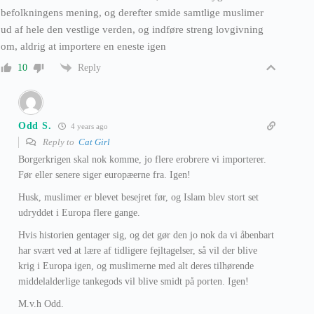
befolkningens mening, og derefter smide samtlige muslimer
ud af hele den vestlige verden, og indføre streng lovgivning
om, aldrig at importere en eneste igen
Reply
10
Odd S.
4 years ago
Reply to
Cat Girl
Borgerkrigen skal nok komme, jo flere erobrere vi importerer.
Før eller senere siger europæerne fra. Igen!
Husk, muslimer er blevet besejret før, og Islam blev stort set
udryddet i Europa flere gange.
Hvis historien gentager sig, og det gør den jo nok da vi åbenbart
har svært ved at lære af tidligere fejltagelser, så vil der blive
krig i Europa igen, og muslimerne med alt deres tilhørende
middelalderlige tankegods vil blive smidt på porten. Igen!
M.v.h Odd.