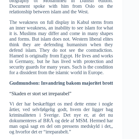
biography of Mohammed in Danish edition.
Document spoke with him from Oslo on the
relationship between islam and the West.
The weakness on full display in Kabul stems from
an inner weakness, an inability to see islam for what
it is. Muslims may differ and come in many shapes
and forms. But islam does not. Western liberal elites
think they are defending humanism when they
defend islam. They do not see the contradiction.
Hamed is originally from Egypt. He lives and works
in Germany, but he has lived with protection and
security guards for many years. Such is the condition
for a dissident from the islamic world in Europe.
Gudmundson: Invandring bakom majoritet brott
“Skaden er stort set irreparabel”
Vi der har beskæftiget os med dette emne i nogle
årtier, ved selvfølgelig godt, hvem der ligger bag
kriminaliteten i Sverige. Det nye er, at det nu
dokumenteres af BRÅ og dele af MSM. Hermed har
man også sagt en del om pressens medskyld i det,,
og hvorfor det er “irreparabelt.”