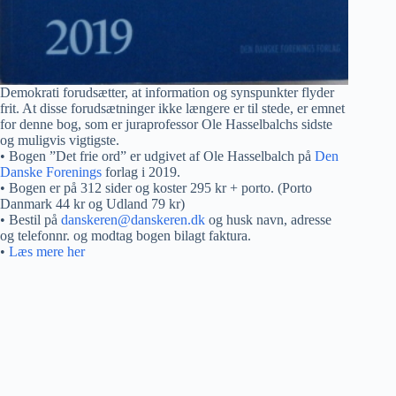
Demokrati forudsætter, at information og synspunkter flyder
frit. At disse forudsætninger ikke længere er til stede, er emnet
for denne bog, som er juraprofessor Ole Hasselbalchs sidste
og muligvis vigtigste.
• Bogen ”Det frie ord” er udgivet af Ole Hasselbalch på
Den
Danske Forenings
forlag i 2019.
• Bogen er på 312 sider og koster 295 kr + porto. (Porto
Danmark 44 kr og Udland 79 kr)
• Bestil på
danskeren@danskeren.dk
og husk navn, adresse
og telefonnr. og modtag bogen bilagt faktura.
•
Læs mere her