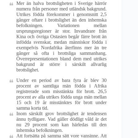
Mer än halva brottsligheten i Sverige härrör
numera från personer med utländsk bakgrund.
Utrikes födda förekommer i genomsnitt 2,5
gånger oftare i brottslighet än den inhemska
befolkningen. Variationen mellan
ursprungsregioner är stor. Invandrare från
Kina och övriga Ostasien begår färre brott än
infödda svenskar, medan människor födda i
exempelvis Nordafrika återfinns mer än tre
gånger så ofta i brottsliga sammanhang.
Överrepresentationen bland dem med utrikes
bakgrund är större i särskilt allvarlig
brottslighet.
Under en period av bara fyra år blev 30
procent av samtliga män födda i Afrika
registrerade som misstänkta för brott. 26,5
procent av alla utrikes födda unga män mellan
15 och 19 år misstänktes för brott under
samma korta tid.
Inom särskilt grov brottslighet är tendensen
ännu tydligare. Vad gäller dödligt våld är det
nu 29 procent som kan härledas till den
inhemska befolkningen.
Att fortsätta på samma sätt vore vansinne. Att