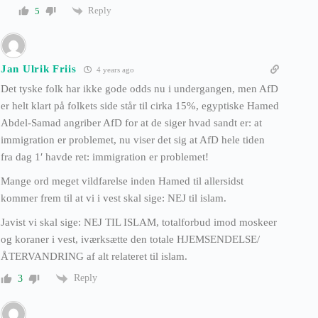
Reply
5
Jan Ulrik Friis
4 years ago
Det tyske folk har ikke gode odds nu i undergangen, men AfD
er helt klart på folkets side står til cirka 15%, egyptiske Hamed
Abdel-Samad angriber AfD for at de siger hvad sandt er: at
immigration er problemet, nu viser det sig at AfD hele tiden
fra dag 1′ havde ret: immigration er problemet!
Mange ord meget vildfarelse inden Hamed til allersidst
kommer frem til at vi i vest skal sige: NEJ til islam.
Javist vi skal sige: NEJ TIL ISLAM, totalforbud imod moskeer
og koraner i vest, iværksætte den totale HJEMSENDELSE/
ÅTERVANDRING af alt relateret til islam.
Reply
3