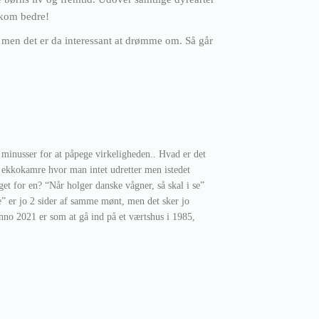
afkom bedre!
, men det er da interessant at drømme om. Så går
r minusser for at påpege virkeligheden.. Hvad er det
e ekkokamre hvor man intet udretter men istedet
et for en? “Når holger danske vågner, så skal i se”
se” er jo 2 sider af samme mønt, men det sker jo
nno 2021 er som at gå ind på et værtshus i 1985,