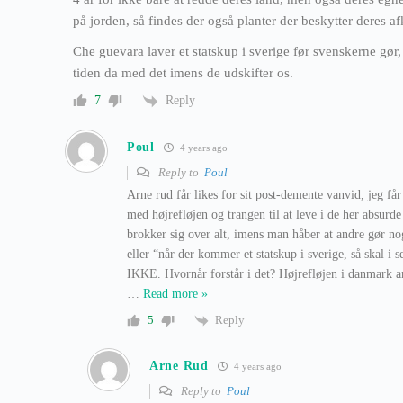
på jorden, så findes der også planter der beskytter deres 
Che guevara laver et statskup i sverige før svenskerne gør
tiden da med det imens de udskifter os.
Reply
7
Poul
4 years ago
Reply to
Poul
Arne rud får likes for sit post-demente vanvid, jeg få
med højrefløjen og trangen til at leve i de her absurd
brokker sig over alt, imens man håber at andre gør nog
eller “når der kommer et statskup i sverige, så skal i 
IKKE. Hvornår forstår i det? Højrefløjen i danmark a
…
Read more »
Reply
5
Arne Rud
4 years ago
Reply to
Poul