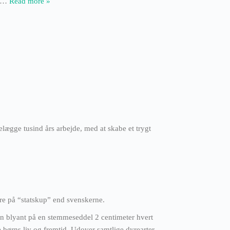
…
Read more »
delægge tusind års arbejde, med at skabe et trygt
dre på “statskup” end svenskerne.
 en blyant på en stemmeseddel 2 centimeter hvert
e børns liv og fremtid. Udover samtlige dyrearter