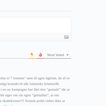
Most Voted
dnu et 7 tommer’ søm til egen ligkiste, de af os
ligt kontakt til alle islamiske kriminelle
de i en ny kampagne har fået den “geniale” ide at
i siger om sin egen “genialitet”, at om
 skattekroner!!! Svensk politi virker ikke at