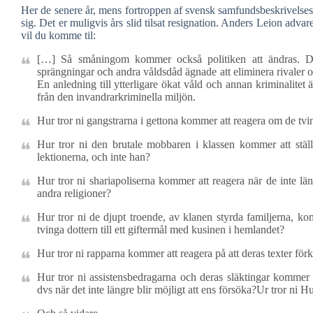
Her de senere år, mens fortroppen af svensk samfundsbeskrivelse
sig. Det er muligvis års slid tilsat resignation. Anders Leion a
vil du komme til:
[…] Så småningom kommer också politiken att ändras. Då 
sprängningar och andra våldsdåd ägnade att eliminera rivaler o
En anledning till ytterligare ökat våld och annan kriminalitet
från den invandrarkriminella miljön.
Hur tror ni gangstrarna i gettona kommer att reagera om de tv
Hur tror ni den brutale mobbaren i klassen kommer att ställa 
lektionerna, och inte han?
Hur tror ni shariapoliserna kommer att reagera när de inte lä
andra religioner?
Hur tror ni de djupt troende, av klanen styrda familjerna, komm
tvinga dottern till ett giftermål med kusinen i hemlandet?
Hur tror ni rapparna kommer att reagera på att deras texter förkl
Hur tror ni assistensbedragarna och deras släktingar kommer at
dvs när det inte längre blir möjligt att ens försöka?Ur tror ni H