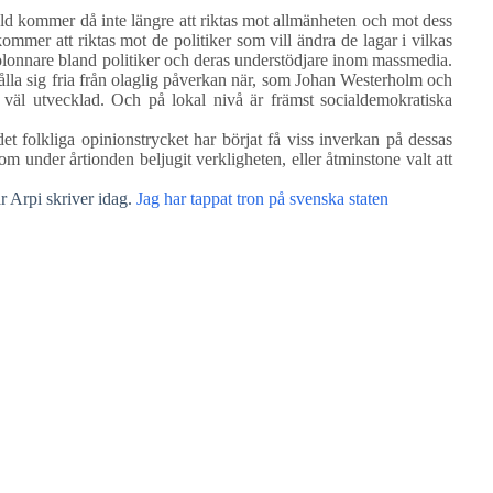
åld kommer då inte längre att riktas mot allmänheten och mot dess
kommer att riktas mot de politiker som vill ändra de lagar i vilkas
olonnare bland politiker och deras understödjare inom massmedia.
hålla sig fria från olaglig påverkan när, som Johan Westerholm och
r väl utvecklad. Och på lokal nivå är främst socialdemokratiska
folkliga opinionstrycket har börjat få viss inverkan på dessas
som under årtionden beljugit verkligheten, eller åtminstone valt att
 Arpi skriver idag.
Jag har tappat tron på svenska staten