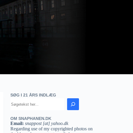
SØG I 21 ÅRS INDLÆG
OM SNAPHANEN.DK
Email:
snappost [at] yahoo.dk
Regarding use of my copyrighted photos on