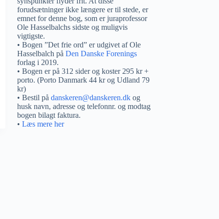
synspunkter flyder frit. At disse
forudsætninger ikke længere er til stede, er
emnet for denne bog, som er juraprofessor
Ole Hasselbalchs sidste og muligvis
vigtigste.
• Bogen ”Det frie ord” er udgivet af Ole
Hasselbalch på
Den Danske Forenings
forlag i 2019.
• Bogen er på 312 sider og koster 295 kr +
porto. (Porto Danmark 44 kr og Udland 79
kr)
• Bestil på
danskeren@danskeren.dk
og
husk navn, adresse og telefonnr. og modtag
bogen bilagt faktura.
•
Læs mere her