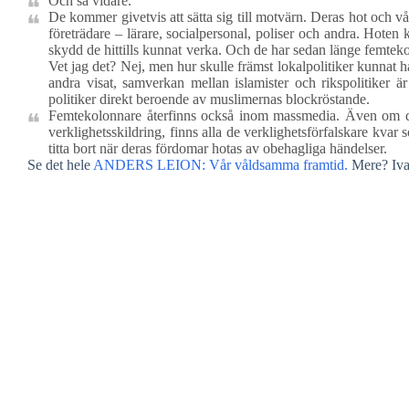
Och så vidare.
De kommer givetvis att sätta sig till motvärn. Deras hot och v
företrädare – lärare, socialpersonal, poliser och andra. Hoten 
skydd de hittills kunnat verka. Och de har sedan länge femtek
Vet jag det? Nej, men hur skulle främst lokalpolitiker kunnat 
andra visat, samverkan mellan islamister och rikspolitiker ä
politiker direkt beroende av muslimernas blockröstande.
Femtekolonnare återfinns också inom massmedia. Även om det 
verklighetsskildring, finns alla de verklighetsförfalskare kvar 
titta bort när deras fördomar hotas av obehagliga händelser.
Se det hele
ANDERS LEION: Vår våldsamma framtid.
Mere? Ivar