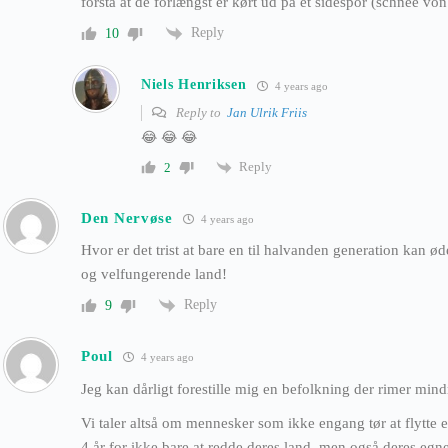
forstå at de forlængst er kørt ud på et sidespor (schnee von
Reply
10
Niels Henriksen
4 years ago
Reply to
Jan Ulrik Friis
😂 😂 😂
Reply
2
Den Nervøse
4 years ago
Hvor er det trist at bare en til halvanden generation kan ø
og velfungerende land!
Reply
9
Poul
4 years ago
Jeg kan dårligt forestille mig en befolkning der rimer min
Vi taler altså om mennesker som ikke engang tør at flytte
4 år for ikke bare at redde deres land, men også deres egn