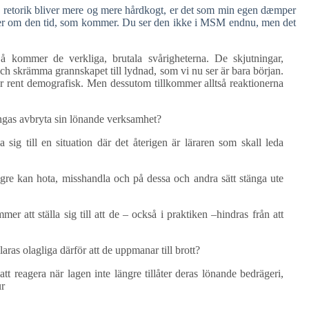
s retorik bliver mere og mere hårdkogt, er det som min egen dæmper
dvarer om den tid, som kommer. Du ser den ikke i MSM endnu, men det
kommer de verkliga, brutala svårigheterna. De skjutningar,
ch skrämma grannskapet till lydnad, som vi nu ser är bara början.
 är rent demografisk. Men dessutom tillkommer alltså reaktionerna
ingas avbryta sin lönande verksamhet?
sig till en situation där det återigen är läraren som skall leda
ngre kan hota, misshandla och på dessa och andra sätt stänga ute
er att ställa sig till att de – också i praktiken –hindras från att
aras olagliga därför att de uppmanar till brott?
t reagera när lagen inte längre tillåter deras lönande bedrägeri,
ur