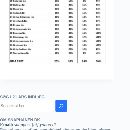
SØG I 21 ÅRS INDLÆG
OM SNAPHANEN.DK
Email:
snappost [at] yahoo.dk
Regarding use of my copyrighted photos on the blog, please