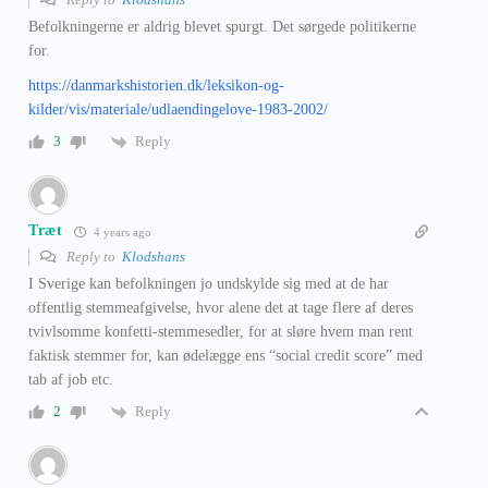
Befolkningerne er aldrig blevet spurgt. Det sørgede politikerne
for.
https://danmarkshistorien.dk/leksikon-og-
kilder/vis/materiale/udlaendingelove-1983-2002/
Reply
3
Træt
4 years ago
Reply to
Klodshans
I Sverige kan befolkningen jo undskylde sig med at de har
offentlig stemmeafgivelse, hvor alene det at tage flere af deres
tvivlsomme konfetti-stemmesedler, for at sløre hvem man rent
faktisk stemmer for, kan ødelægge ens “social credit score” med
tab af job etc.
Reply
2