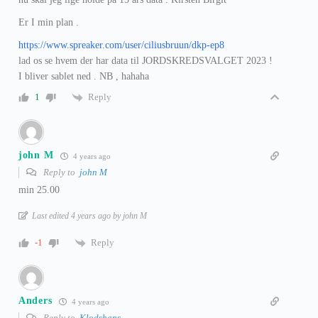
Er I min plan .
https://www.spreaker.com/user/ciliusbruun/dkp-ep8
lad os se hvem der har data til JORDSKREDSVALGET 2023 !
I bliver sablet ned . NB , hahaha
Reply
1
john M
4 years ago
Reply to
john M
min 25.00
Last edited 4 years ago by john M
Reply
-1
Anders
4 years ago
Reply to
Klodshans