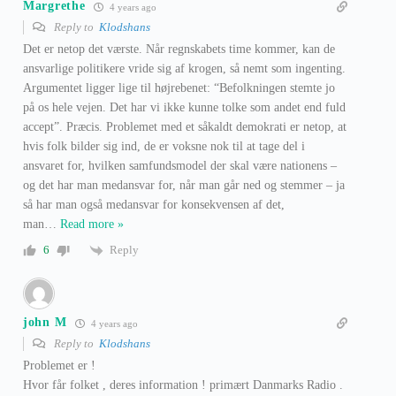
Margrethe
4 years ago
Reply to
Klodshans
Det er netop det værste. Når regnskabets time kommer, kan de
ansvarlige politikere vride sig af krogen, så nemt som ingenting.
Argumentet ligger lige til højrebenet: “Befolkningen stemte jo
på os hele vejen. Det har vi ikke kunne tolke som andet end fuld
accept”. Præcis. Problemet med et såkaldt demokrati er netop, at
hvis folk bilder sig ind, de er voksne nok til at tage del i
ansvaret for, hvilken samfundsmodel der skal være nationens –
og det har man medansvar for, når man går ned og stemmer – ja
så har man også medansvar for konsekvensen af det,
man
…
Read more »
Reply
6
john M
4 years ago
Reply to
Klodshans
Problemet er !
Hvor får folket , deres information ! primært Danmarks Radio .