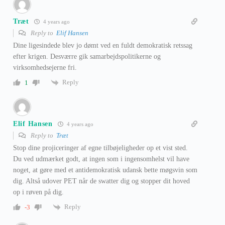
Træt
4 years ago
Reply to
Elif Hansen
Dine ligesindede blev jo dømt ved en fuldt demokratisk retssag
efter krigen. Desværre gik samarbejdspolitikerne og
virksomhedsejerne fri.
Reply
1
Elif Hansen
4 years ago
Reply to
Træt
Stop dine projiceringer af egne tilbøjeligheder op et vist sted.
Du ved udmærket godt, at ingen som i ingensomhelst vil have
noget, at gøre med et antidemokratisk udansk bette møgsvin som
dig. Altså udover PET når de swatter dig og stopper dit hoved
op i røven på dig.
Reply
-3