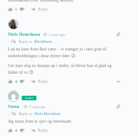
Idrætsskolen efter almindelig skoletid.
Reply
0
Niels Henriksen
4 years ago
Reply to
Klodshans
Lad nu bare Arne Rud være – vi trænger jo i den grad til
underholdningen i disse dystre tider 😉
Giv ham dog en thumps up i stedet, så bliver han så glad og
falder til ro 😊
Reply
4
Author
Steen
4 years ago
Reply to
Niels Henriksen
Jeg synes Arne er sjov og interessant.
Reply
4