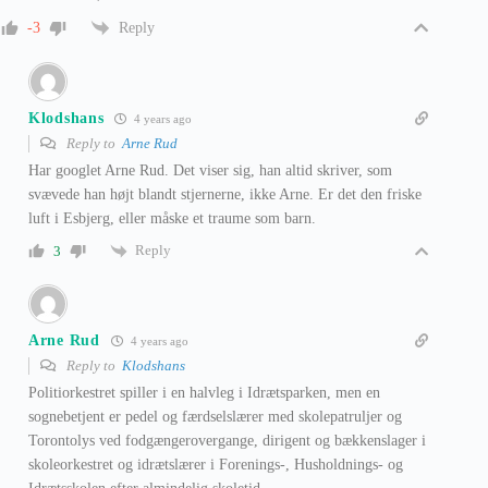
Reply
-3
Klodshans
4 years ago
Reply to
Arne Rud
Har googlet Arne Rud. Det viser sig, han altid skriver, som
svævede han højt blandt stjernerne, ikke Arne. Er det den friske
luft i Esbjerg, eller måske et traume som barn.
Reply
3
Arne Rud
4 years ago
Reply to
Klodshans
Politiorkestret spiller i en halvleg i Idrætsparken, men en
sognebetjent er pedel og færdselslærer med skolepatruljer og
Torontolys ved fodgængerovergange, dirigent og bækkenslager i
skoleorkestret og idrætslærer i Forenings-, Husholdnings- og