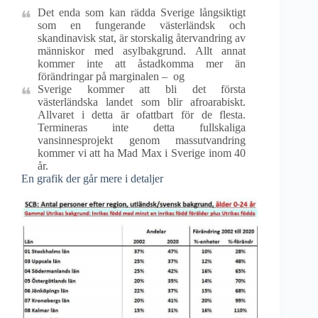
Det enda som kan rädda Sverige långsiktigt
som en fungerande västerländsk och
skandinavisk stat, är storskalig återvandring av
människor med asylbakgrund. Allt annat
kommer inte att åstadkomma mer än
förändringar på marginalen – og
Sverige kommer att bli det första
västerländska landet som blir afroarabiskt.
Allvaret i detta är ofattbart för de flesta.
Termineras inte detta fullskaliga
vansinnesprojekt genom massutvandring
kommer vi att ha Mad Max i Sverige inom 40
år.
En grafik der går mere i detaljer