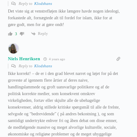
Reply to
Klodshans
Det viste sig at venstrefløjen ikke længere havde nogen ideologi,
forkastede alt, fornægtede alt til fordel for islam, ikke for at
gøre godt, men for at gøre ondt!
Reply
3
Niels Henriksen
4 years ago
Reply to
Klodshans
Ikke korrekt! – de er i den grad blevet narret og løjet for på det
groveste af igennem flere årtier af deres naive,
handlingslammede og groft uansvarlige politikere og af de
politisk korrekte medier, som konsekvent omskrev
virkeligheden, fortav eller skjulte alle de ubehagelige
konsekvenser, aldrig stillede kritiske spørgsmål til alle de frelste,
selvgode og “bedrevidende” ( på andres bekostning ), og som
samtidigt undertrykte enhver fri og åben debat om disse emner,
de medfølgende massive og meget alvorlige kulturelle, sociale,
økonomiske og religiøse problemer og de meget uhyggelige