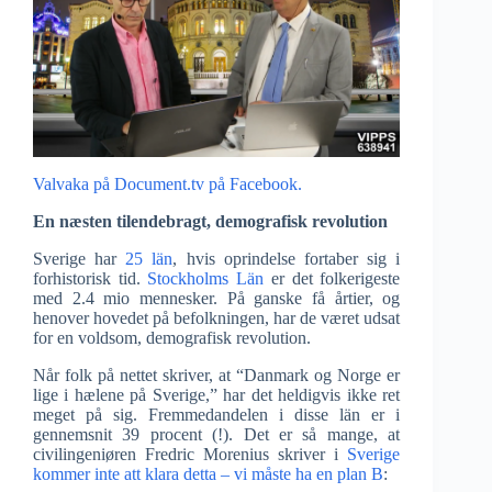
Valvaka på Document.tv på Facebook.
En næsten tilendebragt, demografisk revolution
Sverige har
25 län
, hvis oprindelse fortaber sig i
forhistorisk tid.
Stockholms Län
er det folkerigeste
med 2.4 mio mennesker. På ganske få årtier, og
henover hovedet på befolkningen, har de været udsat
for en voldsom, demografisk revolution.
Når folk på nettet skriver, at “Danmark og Norge er
lige i hælene på Sverige,” har det heldigvis ikke ret
meget på sig. Fremmedandelen i disse län er i
gennemsnit 39 procent (!). Det er så mange, at
civilingeniøren Fredric Morenius skriver i
Sverige
kommer inte att klara detta – vi måste ha en plan B
: