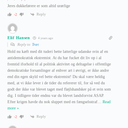
Jeres dukkeførere er som altid urørlige
Reply
-2
Elif Hansen
4 years ago
Reply to
Træt
Hold nu kæft med dit tuderi bette latterlige udanske svin af en
antidemokratisk ekstremist. At du har fucket dit liv op i al
fremtid iforhold til al politisk aktivitet og deltagelse i offentlige
demokratiske forsamlinger af enhver art i øvrigt, er ikke andre
end din egen skyld vel bette ekstremist! Du skal være heldig
med, at vi ikke lever i de tider du refererer til, for så ved du
godt der ikke var blevet taget med fløjlshandsker på et svin som
dig. I tidligere tider endnu var du blevet landsforvist ASAP.
Efter krigen havde du nok sluppet med en fængselsstraf
…
Read
more »
Reply
-2