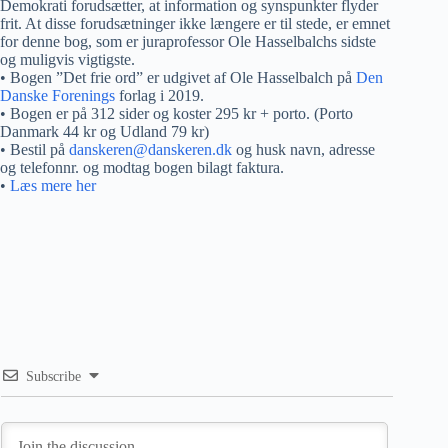
Demokrati forudsætter, at information og synspunkter flyder
frit. At disse forudsætninger ikke længere er til stede, er emnet
for denne bog, som er juraprofessor Ole Hasselbalchs sidste
og muligvis vigtigste.
• Bogen ”Det frie ord” er udgivet af Ole Hasselbalch på
Den
Danske Forenings
forlag i 2019.
• Bogen er på 312 sider og koster 295 kr + porto. (Porto
Danmark 44 kr og Udland 79 kr)
• Bestil på
danskeren@danskeren.dk
og husk navn, adresse
og telefonnr. og modtag bogen bilagt faktura.
•
Læs mere her
Subscribe