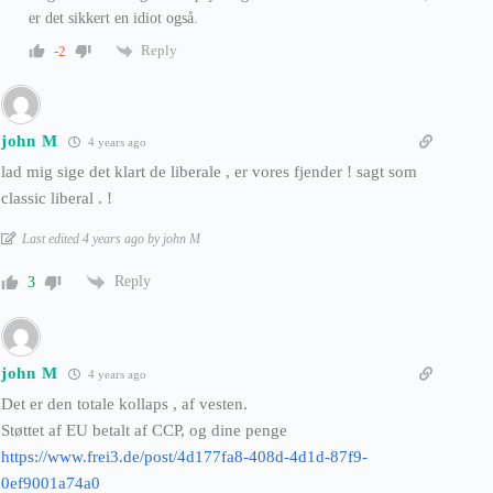
er det sikkert en idiot også.
Reply
-2
john M
4 years ago
lad mig sige det klart de liberale , er vores fjender ! sagt som
classic liberal . !
Last edited 4 years ago by john M
Reply
3
john M
4 years ago
Det er den totale kollaps , af vesten.
Støttet af EU betalt af CCP, og dine penge
https://www.frei3.de/post/4d177fa8-408d-4d1d-87f9-
0ef9001a74a0