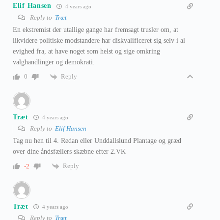
Elif Hansen
4 years ago
Reply to
Træt
En ekstremist der utallige gange har fremsagt trusler om, at
likvidere politiske modstandere har diskvalificeret sig selv i al
evighed fra, at have noget som helst og sige omkring
valghandlinger og demokrati.
Reply
0
Træt
4 years ago
Reply to
Elif Hansen
Tag nu hen til 4. Redan eller Unddallslund Plantage og græd
over dine åndsfællers skæbne efter 2.VK
Reply
-2
Træt
4 years ago
Reply to
Træt