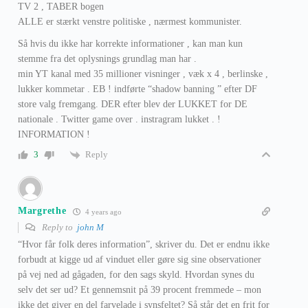
TV 2 , TABER bogen
ALLE er stærkt venstre politiske , nærmest kommunister.
Så hvis du ikke har korrekte informationer , kan man kun
stemme fra det oplysnings grundlag man har .
min YT kanal med 35 millioner visninger , væk x 4 , berlinske ,
lukker kommetar . EB ! indførte “shadow banning ” efter DF
store valg fremgang. DER efter blev der LUKKET for DE
nationale . Twitter game over . instragram lukket . !
INFORMATION !
Reply
3
Margrethe
4 years ago
Reply to
john M
“Hvor får folk deres information”, skriver du. Det er endnu ikke
forbudt at kigge ud af vinduet eller gøre sig sine observationer
på vej ned ad gågaden, for den sags skyld. Hvordan synes du
selv det ser ud? Et gennemsnit på 39 procent fremmede – mon
ikke det giver en del farvelade i synsfeltet? Så står det en frit for