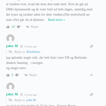
at fundere over, hvad det mon skal ende med. Hvis du går på
DMIs hjemmeside og de viser fuld sol hele dagen, samtidig med
det lyner og tordner uden for dine vinduer,(Det misforhold ser
man ofte) går du så hjemme
…
Read more »
Reply
12
john M
4 years ago
Reply to
Klodshans
jeg uploader nogle vids. der helt klart viser EB og Berlinske
shadow banning . i morgen .
og meget mere
Reply
3
john M
4 years ago
Reply to
john M
nu skal jeg lige holde på 15 års data . Kirsten Birgit