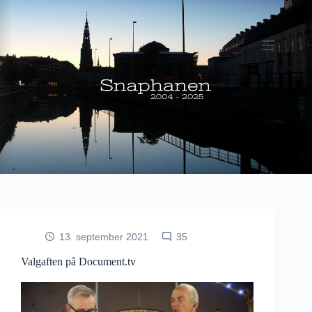
Fortsæt
til
indhold
13. september 2021
35
Valgaften på Document.tv