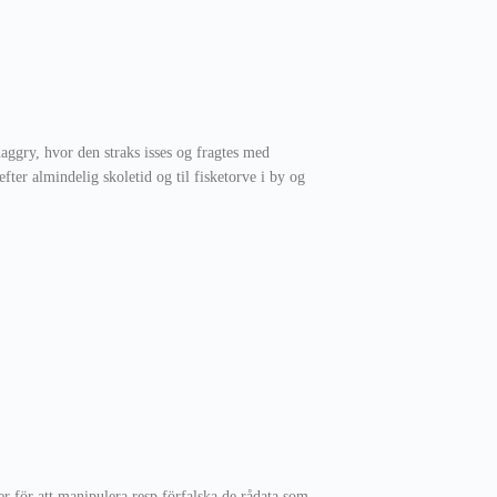
aggry, hvor den straks isses og fragtes med
fter almindelig skoletid og til fisketorve i by og
 för att manipulera resp förfalska de rådata som