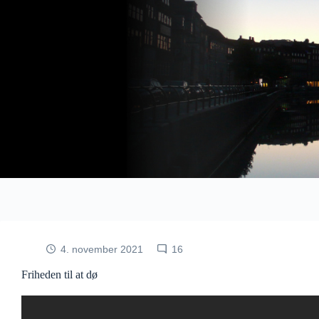
Fortsæt
til
indhold
4. november 2021
16
Friheden til at dø