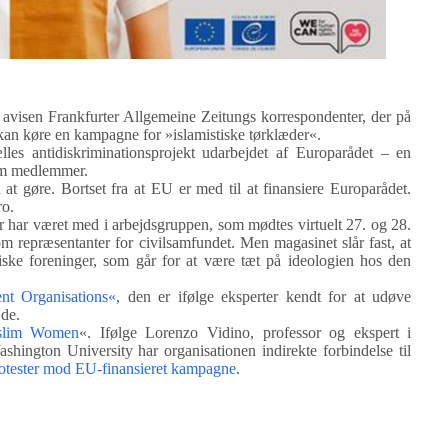
 avisen Frankfurter Allgemeine Zeitungs korrespondenter, der på
t kan køre en kampagne for »islamistiske tørklæder«.
es antidiskriminationsprojekt udarbejdet af Europarådet – en
som medlemmer.
 gøre. Bortset fra at EU er med til at finansiere Europarådet.
ro.
har været med i arbejdsgruppen, som mødtes virtuelt 27. og 28.
om repræsentanter for civilsamfundet. Men magasinet slår fast, at
æiske foreninger, som går for at være tæt på ideologien hos den
t Organisations«
, den er ifølge eksperter kendt for at udøve
æde.
slim Women
«. Ifølge Lorenzo Vidino, professor og ekspert i
ington University har organisationen indirekte forbindelse til
rotester mod EU-finansieret kampagne
.