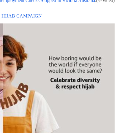
employment Checks Stopped In Victoria Australia
.(se video)
 HIJAB CAMPAIGN