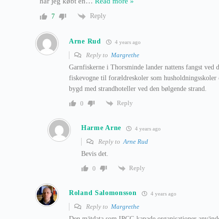
har jeg købt en
…
Read more »
Reply
7
Arne Rud
4 years ago
Reply to
Margrethe
Garnfiskerne i Thorsminde lander nattens fangst ved d
fiskevogne til forældreskoler som husholdningsskoler e
bygd med strandhoteller ved den bølgende strand.
Reply
0
Harme Arne
4 years ago
Reply to
Arne Rud
Bevis det.
Reply
0
Roland Salomonsson
4 years ago
Reply to
Margrethe
Den mätdata som IPCC-kapade organisationer använder