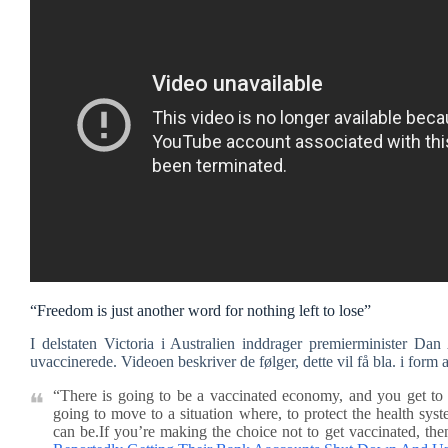
“Freedom is just another word for nothing left to lose”
I delstaten Victoria i Australien inddrager premierminister Da
uvaccinerede. Videoen beskriver de følger, dette vil få bla. i for
“There is going to be a vaccinated economy, and you get to p
going to move to a situation where, to protect the health sy
can be.If you’re making the choice not to get vaccinated, th