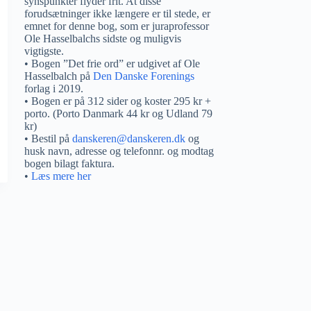
synspunkter flyder frit. At disse
forudsætninger ikke længere er til stede, er
emnet for denne bog, som er juraprofessor
Ole Hasselbalchs sidste og muligvis
vigtigste.
• Bogen ”Det frie ord” er udgivet af Ole
Hasselbalch på
Den Danske Forenings
forlag i 2019.
• Bogen er på 312 sider og koster 295 kr +
porto. (Porto Danmark 44 kr og Udland 79
kr)
• Bestil på
danskeren@danskeren.dk
og
husk navn, adresse og telefonnr. og modtag
bogen bilagt faktura.
•
Læs mere her