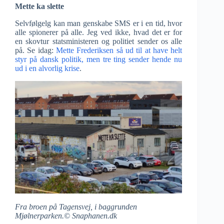
Mette ka slette
Selvfølgelg kan man genskabe SMS er i en tid, hvor
alle spionerer på alle. Jeg ved ikke, hvad det er for
en skovtur statsministeren og politiet sender os alle
på. Se idag:
Mette Frederiksen så ud til at have helt
styr på dansk politik, men tre ting sender hende nu
ud i en alvorlig krise
.
Fra broen på Tagensvej, i baggrunden
Mjølnerparken.© Snaphanen.dk