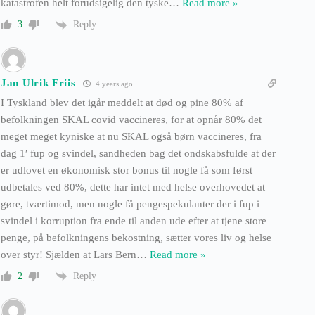
katastrofen helt forudsigelig den tyske
…
Read more »
Reply
3
Jan Ulrik Friis
4 years ago
I Tyskland blev det igår meddelt at død og pine 80% af
befolkningen SKAL covid vaccineres, for at opnår 80% det
meget meget kyniske at nu SKAL også børn vaccineres, fra
dag 1′ fup og svindel, sandheden bag det ondskabsfulde at der
er udlovet en økonomisk stor bonus til nogle få som først
udbetales ved 80%, dette har intet med helse overhovedet at
gøre, tværtimod, men nogle få pengespekulanter der i fup i
svindel i korruption fra ende til anden ude efter at tjene store
penge, på befolkningens bekostning, sætter vores liv og helse
over styr! Sjælden at Lars Bern
…
Read more »
Reply
2