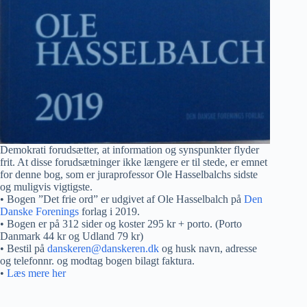
Demokrati forudsætter, at information og synspunkter flyder
frit. At disse forudsætninger ikke længere er til stede, er emnet
for denne bog, som er juraprofessor Ole Hasselbalchs sidste
og muligvis vigtigste.
• Bogen ”Det frie ord” er udgivet af Ole Hasselbalch på
Den
Danske Forenings
forlag i 2019.
• Bogen er på 312 sider og koster 295 kr + porto. (Porto
Danmark 44 kr og Udland 79 kr)
• Bestil på
danskeren@danskeren.dk
og husk navn, adresse
og telefonnr. og modtag bogen bilagt faktura.
•
Læs mere her