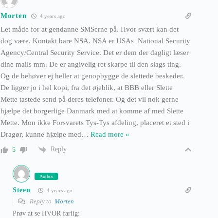
Morten
4 years ago
Let måde for at gendanne SMSerne på. Hvor svært kan det
dog være. Kontakt bare NSA. NSA er USAs National Security
Agency/Central Security Service. Det er dem der dagligt læser
dine mails mm. De er angivelig ret skarpe til den slags ting.
Og de behøver ej heller at genopbygge de slettede beskeder.
De ligger jo i hel kopi, fra det øjeblik, at BBB eller Slette
Mette tastede send på deres telefoner. Og det vil nok gerne
hjælpe det borgerlige Danmark med at komme af med Slette
Mette. Mon ikke Forsvarets Tys-Tys afdeling, placeret et sted i
Dragør, kunne hjælpe med
…
Read more »
Reply
5
Author
Steen
4 years ago
Reply to
Morten
Prøv at se HVOR farlig: