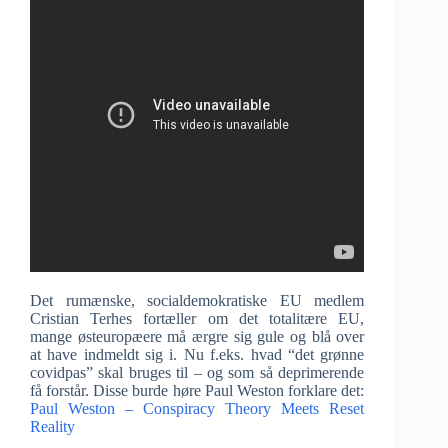
Det rumænske, socialdemokratiske EU medlem
Cristian Terhes fortæller om det totalitære EU,
mange østeuropæere må ærgre sig gule og blå over
at have indmeldt sig i. Nu f.eks. hvad “det grønne
covidpas” skal bruges til – og som så deprimerende
få forstår. Disse burde høre Paul Weston forklare det:
Paul Weston – Conspiracy Theory Meets Reset
Reality