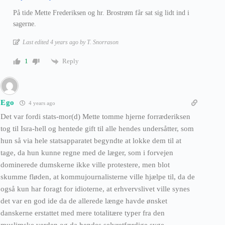
På tide Mette Frederiksen og hr. Brostrøm får sat sig lidt ind i
sagerne.
Last edited 4 years ago by T. Snorrason
Reply
1
Ego
4 years ago
Det var fordi stats-mor(d) Mette tomme hjerne forræderiksen
tog til Isra-hell og hentede gift til alle hendes undersåtter, som
hun så via hele statsapparatet begyndte at lokke dem til at
tage, da hun kunne regne med de læger, som i forvejen
dominerede dumskerne ikke ville protestere, men blot
skumme fløden, at kommujournalisterne ville hjælpe til, da de
også kun har foragt for idioterne, at erhvervslivet ville synes
det var en god ide da de allerede længe havde ønsket
danskerne erstattet med mere totalitære typer fra den
muslimske verden og da hendes selvretfærdige syge