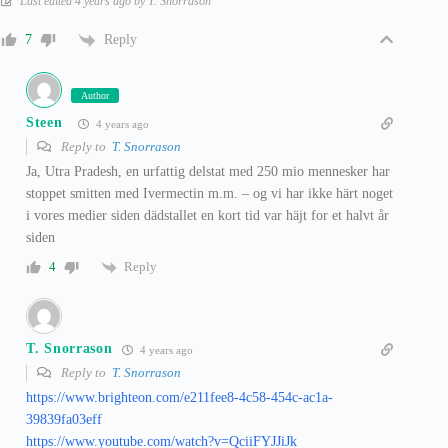
Last edited 4 years ago by T. Snorrason
Reply
7
Author
Steen
4 years ago
Reply to
T. Snorrason
Ja, Utra Pradesh, en urfattig delstat med 250 mio mennesker har
stoppet smitten med Ivermectin m.m. – og vi har ikke härt noget
i vores medier siden dädstallet en kort tid var häjt for et halvt år
siden
Reply
4
T. Snorrason
4 years ago
Reply to
T. Snorrason
https://www.brighteon.com/e211fee8-4c58-454c-ac1a-
39839fa03eff
https://www.youtube.com/watch?v=QciiFYJJiJk