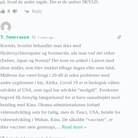
på, hvad de andre sagde. Det er de andres SKYLD.
Reply
8
T. Snorrason
4 years ago
Korrekt, hvorfor behandler man ikke med
Hydroxychloroquine og Ivermectin, når man ved det virker
(Indien, Japan og Korea)? Der kom en artikel i Lancet mod
disse midler, som blev trukket tilbage dagen efter som falsk.
Midlerne har været brugt i 20-40 år uden problemer mod
andre sygdomme i bla. Afrika. Covid 19 er et biologisk våben
udviklet af USA, som også har udviklet “modgift”. Forskeren
bagved fik fornylig fængselsstraf for at have samarbejdet mod
betaling med Kina. Obama-administrationen forbød
videreudvikling som for farlig, men dr. Fauci, USA, betalte for
videreudvikling i Wuhan, Kina. De såkaldte “vacciner”, er
ikke vacciner men genterapi,
…
Read more »