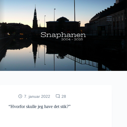
Fortsæt
til
indhold
7. januar 2022
28
“Hvorfor skulle jeg have det stik?”