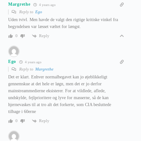
Margrethe
4 years ago
Reply to
Ego
Uden tvivl. Men havde de valgt den rigtige kritiske vinkel fra
begyndelsen var læsset væltet for længst.
Reply
0
Ego
4 years ago
Reply to
Margrethe
Det er klart. Enhver normalbegavet kan jo øjeblikkeligt
gennemskue at det hele er løgn, men det er jo derfor
mainstreammedierne eksisterer. For at vildlede, aflede,
undskylde, fejlprioritere og lyve for masserne, så de kan
hjernevaskes til at tro alt det forkerte, som CIA besluttede
tilbage i 60erne
Reply
0