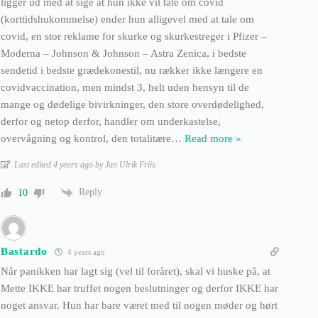
ligger ud med at sige at hun ikke vil tale om covid
(korttidshukommelse) ender hun alligevel med at tale om
covid, en stor reklame for skurke og skurkestreger i Pfizer –
Moderna – Johnson & Johnson – Astra Zenica, i bedste
sendetid i bedste grædekonestil, nu rækker ikke længere en
covidvaccination, men mindst 3, helt uden hensyn til de
mange og dødelige bivirkninger, den store overdødelighed,
derfor og netop derfor, handler om underkastelse,
overvågning og kontrol, den totalitære
…
Read more »
Last edited 4 years ago by Jan Ulrik Friis
Reply
10
Bastardo
4 years ago
Når panikken har lagt sig (vel til foråret), skal vi huske på, at
Mette IKKE har truffet nogen beslutninger og derfor IKKE har
noget ansvar. Hun har bare været med til nogen møder og hørt