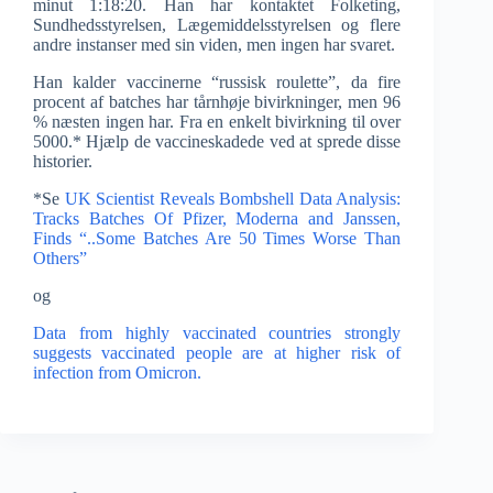
minut 1:18:20. Han har kontaktet Folketing,
Sundhedsstyrelsen, Lægemiddelsstyrelsen og flere
andre instanser med sin viden, men ingen har svaret.
Han kalder vaccinerne “russisk roulette”, da fire
procent af batches har tårnhøje bivirkninger, men 96
% næsten ingen har. Fra en enkelt bivirkning til over
5000.* Hjælp de vaccineskadede ved at sprede disse
historier.
*Se
UK Scientist Reveals Bombshell Data Analysis:
Tracks Batches Of Pfizer, Moderna and Janssen,
Finds “..Some Batches Are 50 Times Worse Than
Others”
og
Data from highly vaccinated countries strongly
suggests vaccinated people are at higher risk of
infection from Omicron.