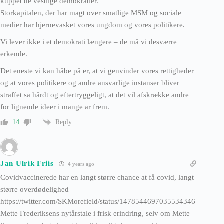
kuppet de vestlige demokratier.
Storkapitalen, der har magt over smatlige MSM og sociale
medier har hjernevasket vores ungdom og vores politikere.
Vi lever ikke i et demokrati længere – de må vi desværre
erkende.
Det eneste vi kan håbe på er, at vi genvinder vores rettigheder
og at vores politikere og andre ansvarlige instanser bliver
straffet så hårdt og eftertryggeligt, at det vil afskrække andre
for lignende ideer i mange år frem.
Reply
14
Jan Ulrik Friis
4 years ago
Covidvaccinerede har en langt større chance at få covid, langt
større overdødelighed
https://twitter.com/SKMorefield/status/1478544697035534346
Mette Frederiksens nytårstale i frisk erindring, selv om Mette