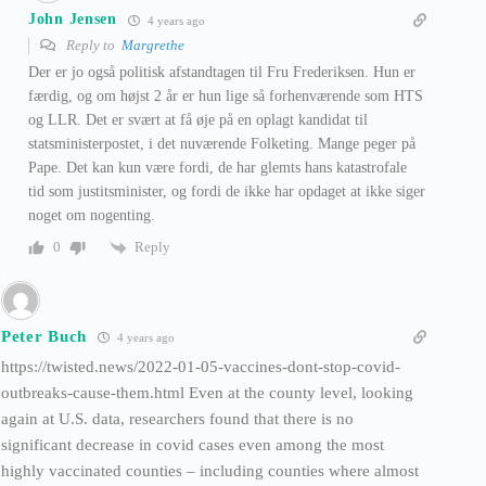
John Jensen
4 years ago
Reply to
Margrethe
Der er jo også politisk afstandtagen til Fru Frederiksen. Hun er
færdig, og om højst 2 år er hun lige så forhenværende som HTS
og LLR. Det er svært at få øje på en oplagt kandidat til
statsministerpostet, i det nuværende Folketing. Mange peger på
Pape. Det kan kun være fordi, de har glemts hans katastrofale
tid som justitsminister, og fordi de ikke har opdaget at ikke siger
noget om nogenting.
Reply
0
Peter Buch
4 years ago
https://twisted.news/2022-01-05-vaccines-dont-stop-covid-
outbreaks-cause-them.html Even at the county level, looking
again at U.S. data, researchers found that there is no
significant decrease in covid cases even among the most
highly vaccinated counties – including counties where almost