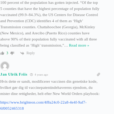
100 percent of the population has gotten injected. “Of the top
5 counties that have the highest percentage of population fully
vaccinated (99.9–84.3%), the US Centers for Disease Control
and Prevention (CDC) identifies 4 of them as ‘High’
Transmission counties. Chattahoochee (Georgia), McKinley
(New Mexico), and Arecibo (Puerto Rico) counties have
above 90% of their population fully vaccinated with all three
being classified as ‘High’ transmission,”
…
Read more »
Reply
3
Jan Ulrik Friis
4 years ago
Hvis dette er sandt, modificerer vaccinen din genetiske kode,
hvilket gør dig til vaccinepatentindehaverens ejendom, du
mister dine rettigheder, helt efter New World Orders playbook:
https://www.brighteon.com/4f8a24c0-22a8-4e4f-9af7-
6f0052465318