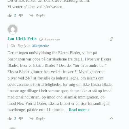
Det er nok folket, der skal kræve retfærdighed her.
Vi venter på dem ved håndvasken.
Reply
2
Jan Ulrik Friis
4 years ago
Reply to
Margrethe
Der er ingen undskyldning for Ekstra Bladet, vi her på
Snaphanen var oppe på barrikaderne fra dag 1. Hvor var Ekstra
Bladet, hvor er Ekstra Bladet ? Den der “tør hvor andre tier”
Ekstra Bladet glimrer helt ved sit fravær!!! Myndighederne
bliver ved 24/7 at fortælle os lodrette løgne, om islams om
covidvaccinens fortræffeligheder, lur mig om ikke Ekstra Bladet
i næste uge tilbage i helt samme spor, de tør ikke at stå op imod
medicinalindustrien, op imod ond islamisk immigration, op
imod New World Order, Ekstra Bladet er en stor forsamling af
tøsedrenge, på tide nu i 11′ time at
…
Read more »
Reply
3