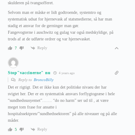
skulderen på tvangsofferet.
Selvom man er måske er lidt godtroende, systemtro og
systematisk
udsat for hjernevask af statsmedierne, så har man
stadig et ansvar for de gerninger man gør.
Fangevogterne i
auschwitz og gulag var også medskyldige, på
trods af at de udførte ordrer og var hjernevasket.
Reply
7
Stop"vaccinerne" nu
4 years ago
Reply to
BroncoBilly
Det er rigtigt. Det er ikke kun det politiske nivaeu der har
svigtet her. Der er en systematisk ansvars forflygtogeæse i hele
“sundhedssusyemet”……. “do no harm” ser ud til , at være
meget tom frase for ansatte i
hospitalssektpren/”sundhedssektoren” på alle niveauer og på alle
måder.
Reply
5