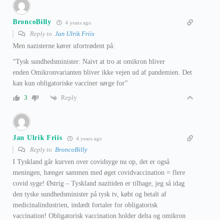
BroncoBilly
4 years ago
Reply to
Jan Ulrik Friis
Men nazisterne kører ufortrødent på:
“Tysk sundhedsminister: Naivt at tro at omikron bliver
enden Omikronvarianten bliver ikke vejen ud af pandemien. Det
kan kun obligatoriske vacciner sørge for”
Reply
3
Jan Ulrik Friis
4 years ago
Reply to
BroncoBilly
I Tyskland går kurven over covidsyge nu op, det er også
meningen, hænger sammen med øget covidvaccination = flere
covid syge! Østrig – Tyskland nazitiden er tilbage, jeg så idag
den tyske sundhedsminister på tysk tv, købt og betalt af
medicinalindustrien, indædt fortaler for obligatorisk
vaccination! Obligatorisk vaccination holder delta og omikron