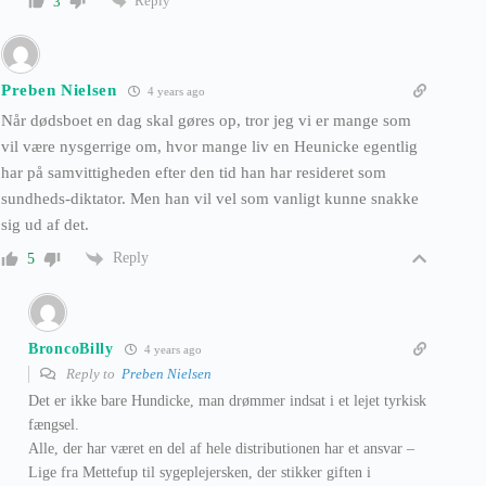
Reply
3
Preben Nielsen
4 years ago
Når dødsboet en dag skal gøres op, tror jeg vi er mange som
vil være nysgerrige om, hvor mange liv en Heunicke egentlig
har på samvittigheden efter den tid han har resideret som
sundheds-diktator. Men han vil vel som vanligt kunne snakke
sig ud af det.
Reply
5
BroncoBilly
4 years ago
Reply to
Preben Nielsen
Det er ikke bare
Hundicke
, man drømmer indsat i et lejet tyrkisk
fængsel.
Alle, der har været en del af hele
distributionen har et ansvar –
Lige fra Mettefup til sygeplejersken, der stikker giften i