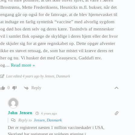
Jeg vil bare pointere, at det ikke bliver sjovt, at være i Søren
Brostrøms, Mette Frederiksens, Heunicks m.fl. bukser, når det
engang går op også for de fatsvage, at de blev hjernevasket til
at indtage en farlig syntetisk “vaccine” med alvorlig sygdom
og død hos dem selv og deres kære. Tusindvis af mennesker
vil i samlet flok opsøge de skyldige i deres hjem eller der hvor
de skjuler sig for at gøre regnskabet op. Dette opgør afventer
ikke en støvet retssag, de, som har mistet vil kræve deres ret
her og nu. Vi husker det med Ceaușescu, Gaddafi mv.
og
…
Read more »
Last edited 4 years ago by Jensen, Danmark
Reply
0
John Jensen
4 years ago
Reply to
Jensen, Danmark
Der er registreret næsten 1 million vaccineskader i USA,
Skotland har registreret en voldsom stigning i