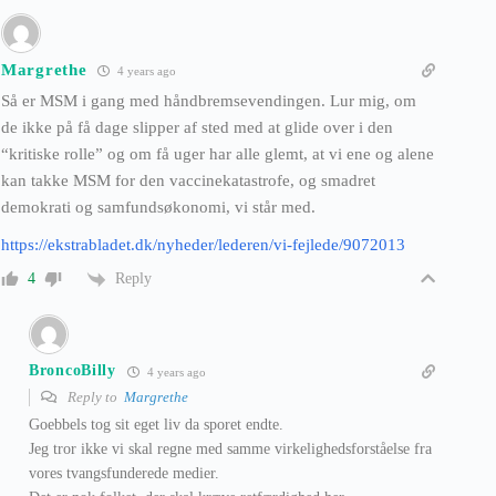
Margrethe
4 years ago
Så er MSM i gang med håndbremsevendingen. Lur mig, om
de ikke på få dage slipper af sted med at glide over i den
“kritiske rolle” og om få uger har alle glemt, at vi ene og alene
kan takke MSM for den vaccinekatastrofe, og smadret
demokrati og samfundsøkonomi, vi står med.
https://ekstrabladet.dk/nyheder/lederen/vi-fejlede/9072013
Reply
4
BroncoBilly
4 years ago
Reply to
Margrethe
Goebbels tog sit eget liv da sporet endte.
Jeg tror ikke vi skal regne med samme virkelighedsforståelse fra
vores tvangsfunderede medier.