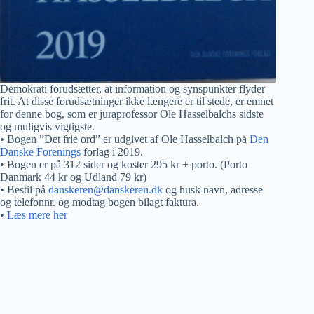
Demokrati forudsætter, at information og synspunkter flyder
frit. At disse forudsætninger ikke længere er til stede, er emnet
for denne bog, som er juraprofessor Ole Hasselbalchs sidste
og muligvis vigtigste.
• Bogen ”Det frie ord” er udgivet af Ole Hasselbalch på
Den
Danske Forenings
forlag i 2019.
• Bogen er på 312 sider og koster 295 kr + porto. (Porto
Danmark 44 kr og Udland 79 kr)
• Bestil på
danskeren@danskeren.dk
og husk navn, adresse
og telefonnr. og modtag bogen bilagt faktura.
•
Læs mere her