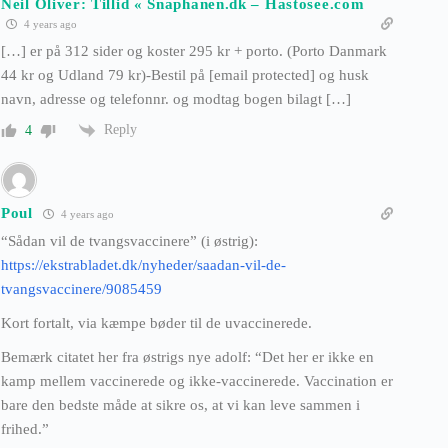
Neil Oliver: Tillid « Snaphanen.dk – Hastosee.com
4 years ago
[…] er på 312 sider og koster 295 kr + porto. (Porto Danmark
44 kr og Udland 79 kr)-Bestil på [email protected] og husk
navn, adresse og telefonnr. og modtag bogen bilagt […]
Reply
4
Poul
4 years ago
“Sådan vil de tvangsvaccinere” (i østrig):
https://ekstrabladet.dk/nyheder/saadan-vil-de-
tvangsvaccinere/9085459
Kort fortalt, via kæmpe bøder til de uvaccinerede.
Bemærk citatet her fra østrigs nye adolf: “
Det her er ikke en
kamp mellem vaccinerede og ikke-vaccinerede. Vaccination er
bare den bedste måde at sikre os, at vi kan leve sammen i
frihed.”