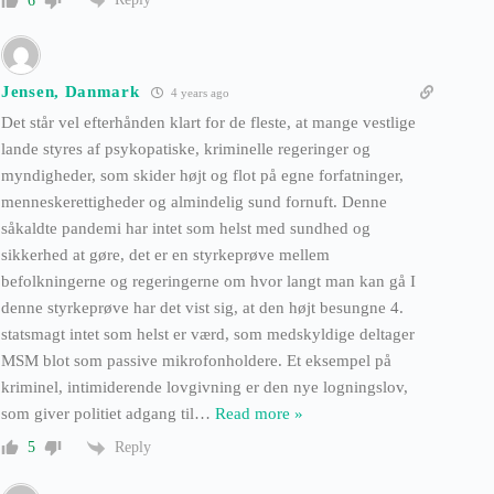
6
Jensen, Danmark
4 years ago
Det står vel efterhånden klart for de fleste, at mange vestlige
lande styres af psykopatiske, kriminelle regeringer og
myndigheder, som skider højt og flot på egne forfatninger,
menneskerettigheder og almindelig sund fornuft. Denne
såkaldte pandemi har intet som helst med sundhed og
sikkerhed at gøre, det er en styrkeprøve mellem
befolkningerne og regeringerne om hvor langt man kan gå I
denne styrkeprøve har det vist sig, at den højt besungne 4.
statsmagt intet som helst er værd, som medskyldige deltager
MSM blot som passive mikrofonholdere. Et eksempel på
kriminel, intimiderende lovgivning er den nye logningslov,
som giver politiet adgang til
…
Read more »
Reply
5