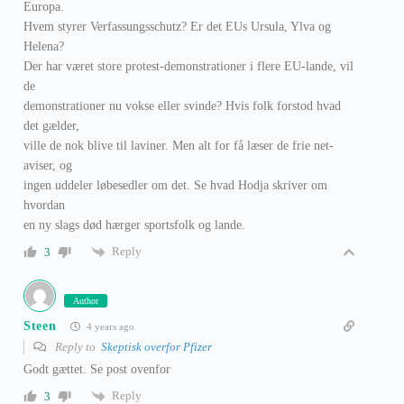
Europa.
Hvem styrer Verfassungsschutz? Er det EUs Ursula, Ylva og
Helena?
Der har været store protest-demonstrationer i flere EU-lande, vil
de
demonstrationer nu vokse eller svinde? Hvis folk forstod hvad
det gælder,
ville de nok blive til laviner. Men alt for få læser de frie net-
aviser, og
ingen uddeler løbesedler om det. Se hvad Hodja skriver om
hvordan
en ny slags død hærger sportsfolk og lande.
Reply
3
Author
Steen
4 years ago
Reply to
Skeptisk overfor Pfizer
Godt gættet. Se post ovenfor
Reply
3