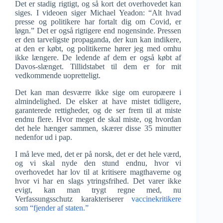
Det er stadig rigtigt, og så kort det overhovedet kan
siges. I videoen siger Michael Yeadon: “Alt hvad
presse og politikere har fortalt dig om Covid, er
løgn.” Det er også rigtigere end nogensinde. Pressen
er den tarveligste propaganda, der kun kan indikere,
at den er købt, og politikerne hører jeg med omhu
ikke længere. De ledende af dem er også købt af
Davos-slænget. Tillidstabet til dem er for mit
vedkommende uopretteligt.
Det kan man desværre ikke sige om europæere i
almindelighed. De elsker at have mistet tidligere,
garanterede rettigheder, og de ser frem til at miste
endnu flere. Hvor meget de skal miste, og hvordan
det hele hænger sammen, skærer disse 35 minutter
nedenfor ud i pap.
I må leve med, det er på norsk, det er det hele værd,
og vi skal nyde den stund endnu, hvor vi
overhovedet har lov til at kritisere magthaverne og
hvor vi har en slags ytringsfrihed. Det varer ikke
evigt, kan man trygt regne med, nu
Verfassungsschutz karakteriserer
vaccinekritikere
som “fjender af staten.”