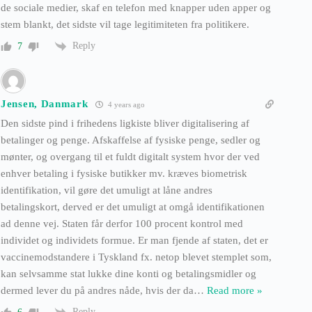
de sociale medier, skaf en telefon med knapper uden apper og
stem blankt, det sidste vil tage legitimiteten fra politikere.
Reply
7
Jensen, Danmark
4 years ago
Den sidste pind i frihedens ligkiste bliver digitalisering af
betalinger og penge. Afskaffelse af fysiske penge, sedler og
mønter, og overgang til et fuldt digitalt system hvor der ved
enhver betaling i fysiske butikker mv. kræves biometrisk
identifikation, vil gøre det umuligt at låne andres
betalingskort, derved er det umuligt at omgå identifikationen
ad denne vej. Staten får derfor 100 procent kontrol med
individet og individets formue. Er man fjende af staten, det er
vaccinemodstandere i Tyskland fx. netop blevet stemplet som,
kan selvsamme stat lukke dine konti og betalingsmidler og
dermed lever du på andres nåde, hvis der da
…
Read more »
Reply