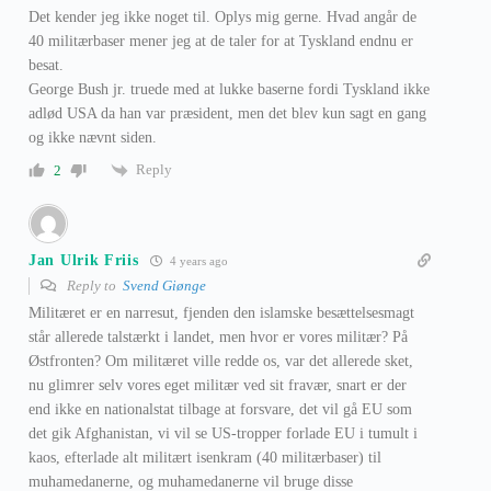
Det kender jeg ikke noget til. Oplys mig gerne. Hvad angår de
40 militærbaser mener jeg at de taler for at Tyskland endnu er
besat.
George Bush jr. truede med at lukke baserne fordi Tyskland ikke
adlød USA da han var præsident, men det blev kun sagt en gang
og ikke nævnt siden.
Reply
2
Jan Ulrik Friis
4 years ago
Reply to
Svend Giønge
Militæret er en narresut, fjenden den islamske besættelsesmagt
står allerede talstærkt i landet, men hvor er vores militær? På
Østfronten? Om militæret ville redde os, var det allerede sket,
nu glimrer selv vores eget militær ved sit fravær, snart er der
end ikke en nationalstat tilbage at forsvare, det vil gå EU som
det gik Afghanistan, vi vil se US-tropper forlade EU i tumult i
kaos, efterlade alt militært isenkram (40 militærbaser) til
muhamedanerne, og muhamedanerne vil bruge disse