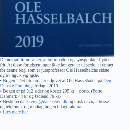
Demokrati forudsætter, at information og synspunkter flyder
frit. At disse forudsætninger ikke længere er til stede, er emnet
for denne bog, som er juraprofessor Ole Hasselbalchs sidste
og muligvis vigtigste.
• Bogen ”Det frie ord” er udgivet af Ole Hasselbalch på
Den
Danske Forenings
forlag i 2019.
• Bogen er på 312 sider og koster 295 kr + porto. (Porto
Danmark 44 kr og Udland 79 kr)
• Bestil på
danskeren@danskeren.dk
og husk navn, adresse
og telefonnr. og modtag bogen bilagt faktura.
•
Læs mere her