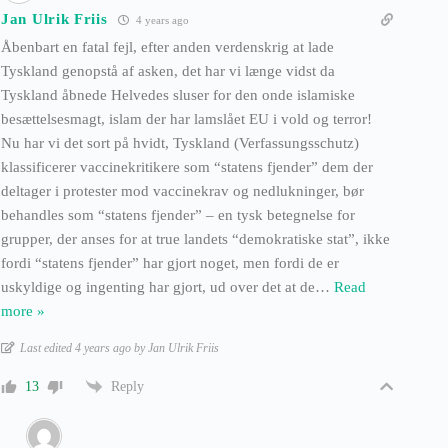
Jan Ulrik Friis
4 years ago
Åbenbart en fatal fejl, efter anden verdenskrig at lade
Tyskland genopstå af asken, det har vi længe vidst da
Tyskland åbnede Helvedes sluser for den onde islamiske
besættelsesmagt, islam der har lamslået EU i vold og terror!
Nu har vi det sort på hvidt, Tyskland (Verfassungsschutz)
klassificerer vaccinekritikere som “statens fjender” dem der
deltager i protester mod vaccinekrav og nedlukninger, bør
behandles som “statens fjender” – en tysk betegnelse for
grupper, der anses for at true landets “demokratiske stat”, ikke
fordi “statens fjender” har gjort noget, men fordi de er
uskyldige og ingenting har gjort, ud over det at de
…
Read
more »
Last edited 4 years ago by Jan Ulrik Friis
Reply
13