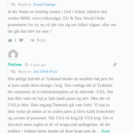
Reply to
Svend Giønge
Ja der findes en fredelig verden i fred i frihed, udenfor den
verden MSM, vores folkevalgte, EU & New World Order
præsenterer for os, nu vil det vise sig om folket vågner, eller om
det gik hen blev for sent ?
Reply
1
Nielsen
4 years ago
Reply to
Jan Ulrik Friis
Den østlige halvdel af Tyskland betalte en særdeles høj pris for
at have sendt deres drenge i krig. Den vestlige del af Tyskland
blv omdannet til et militærkompleks af de allierede -USA. Det
kan ikke være en fejl,at lade lande passe sig selv. Men det vil
USA jo ikke. Ikke engang Danmark går ram forbi. Vi kan jo
ikke rynke på næsen af en araber,uden at blive kaldt homofober
og racister af parnasset. Når USA vil krig,får USA krig. Det er
desværre mere reglen at de vil kriges,end undtagelsen. de der
trækker i trådene tjener kassen på disse krige,som de
…
Read