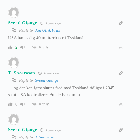
Svend Giønge
4 years ago
Reply to
Jan Ulrik Friis
USA har stadig 40 militærbaser i Tyskland.
Reply
2
T. Snorrason
4 years ago
Reply to
Svend Giønge
… og der kan først sluttes fred med Tyskland tidligst i 2045
samt USA kontrollerer Bundesbank m.m.
Reply
0
Svend Giønge
4 years ago
Reply to
T. Snorrason