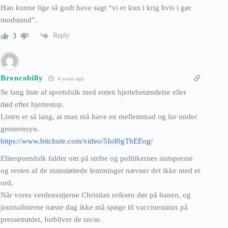
Han kunne lige så godt have sagt “vi er kun i krig hvis i gør
modstand”.
Reply
3
Broncobilly
4 years ago
Se lang liste af sportsfolk med enten hjertebetændelse eller
død efter hjertestop.
Listen er så lang, at man må have en mellemmad og lur under
gennemsyn.
https://www.bitchute.com/video/5IoI0gThEEog/
Elitesportsfolk falder om på stribe og politikernes statspresse
og resten af de statsstøttede lemminger nævner det ikke med et
ord,
Når vores verdensstjerne Christian eriksen dør på banen, og
journalisterne næste dag ikke må spøge til vaccinestatus på
pressemødet, forbliver de tavse.