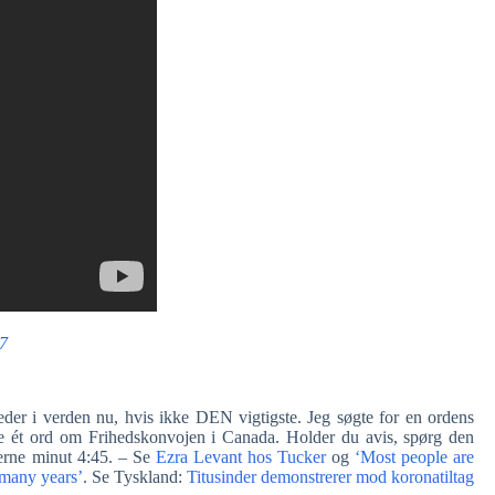
7
der i verden nu, hvis ikke DEN vigtigste. Jeg søgte for en ordens
ke ét ord om Frihedskonvojen i Canada. Holder du avis, spørg den
erne minut 4:45. – Se
Ezra Levant hos Tucker
og
‘Most people are
 many years’
. Se Tyskland:
Titusinder demonstrerer mod koronatiltag