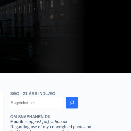
SØG I 21 ÅRS INDLÆG
OM SNAPHANEN.DK
Email:
snappost [at] yahoo.dk
Regarding use of my copyrighted photos on