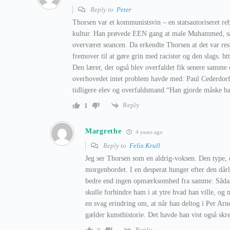
Reply to
Peter
Thorsen var et kommunistsvin – en statsautoriseret reb
kultur. Han prøvede EEN gang at male Muhammed, så 
overværet seancen. Da erkendte Thorsen at det var resp
fremover til at gøre grin med racister og den slags. 
Den lærer, der også blev overfaldet fik senere samme e
overhovedet intet problem havde med: Paul Cederdorff
tidligere elev og overfaldsmand.“Han gjorde måske ba
Reply
1
Margrethe
4 years ago
Reply to
Felix Krull
Jeg ser Thorsen som en aldrig-voksen. Den type,
morgenbordet. I en desperat hunger efter den dår
bedre end ingen opmærksomhed fra samme. Sådan fo
skulle forhindre ham i at ytre hvad han ville, og 
en svag erindring om, at når han deltog i Per Arn
gælder kunsthistorie. Det havde han vist også skre
Reply