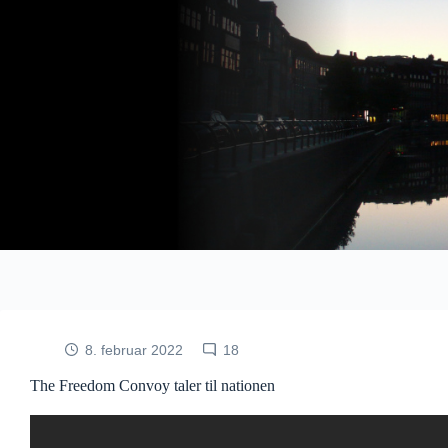
Fortsæt
til
indhold
8. februar 2022
18
The Freedom Convoy taler til nationen