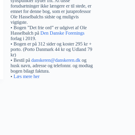
synspunkter flyder frit. At disse
forudsætninger ikke længere er til stede, er
emnet for denne bog, som er juraprofessor
Ole Hasselbalchs sidste og muligvis
vigtigste.
• Bogen ”Det frie ord” er udgivet af Ole
Hasselbalch på
Den Danske Forenings
forlag i 2019.
• Bogen er på 312 sider og koster 295 kr +
porto. (Porto Danmark 44 kr og Udland 79
kr)
• Bestil på
danskeren@danskeren.dk
og
husk navn, adresse og telefonnr. og modtag
bogen bilagt faktura.
•
Læs mere her