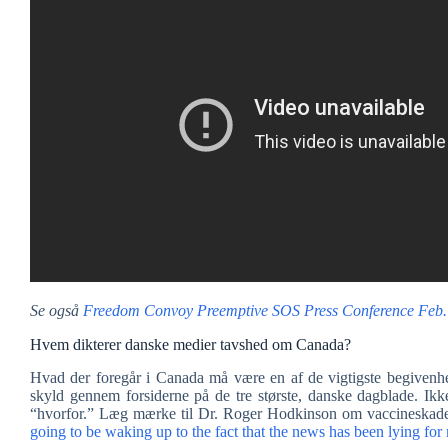
Se også
Freedom Convoy Preemptive SOS Press Conference Feb.
Hvem dikterer danske medier tavshed om Canada?
Hvad der foregår i Canada må være en af de vigtigste begivenhe
skyld gennem forsiderne på de tre største, danske dagblade. Ik
“hvorfor.” Læg mærke til Dr. Roger Hodkinson om vaccineskad
going to be waking up to the fact that the news has been lying for