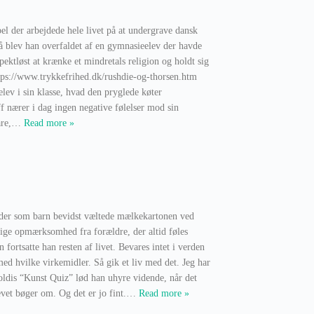
el der arbejdede hele livet på at undergrave dansk
blev han overfaldet af en gymnasieelev der havde
ektløst at krænke et mindretals religion og holdt sig
https://www.trykkefrihed.dk/rushdie-og-thorsen.htm
lev i sin klasse, hvad den pryglede køter
 nærer i dag ingen negative følelser mod sin
re,
…
Read more »
 der som barn bevidst væltede mælkekartonen ved
lige opmærksomhed fra forældre, der altid føles
rtsatte han resten af livet. Bevares intet i verden
med hvilke virkemidler. Så gik et liv med det. Jeg har
oldis “Kunst Quiz” lød han uhyre vidende, når det
vet bøger om. Og det er jo fint.
…
Read more »