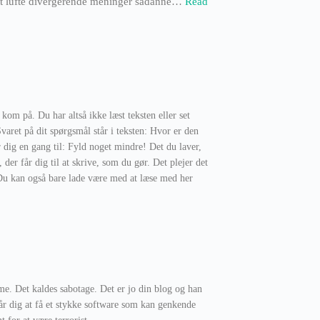
 at lufte divergerende meninger sådanne
…
Read
om på. Du har altså ikke læst teksten eller set
aret på dit spørgsmål står i teksten: Hvor er den
r dig en gang til: Fyld noget mindre! Det du laver,
 der får dig til at skrive, som du gør. Det plejer det
 Du kan også bare lade være med at læse med her
me. Det kaldes sabotage. Det er jo din blog og han
år dig at få et stykke software som kan genkende