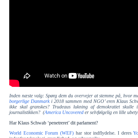
Inden næste valg: Spørg dem du overvejer at stemme på, hvor mege
borgerlige Danmark
i 2018 sammen med NGO’ eren Klaus Schwab
ikke skal granskes? Trudeaus lukning af demokratiet skulle 
journalistikken? (
America Uncovered
er selvfølgelig en lille ub
Har Klaus Schwab ‘penetreret’ dit parlament?
World Economic Forum (WEF)
har stor indflydelse. I deres
Yo