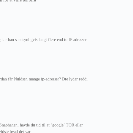
 for at være terrorist
ar han sandsynligvis langt flere end to IP adresser
dan får Nuldsen mange ip-adresser? Dte lydar reddi
 Snaphanen, havde du tid til at ‘google’ TOR eller
dste hvad det var.