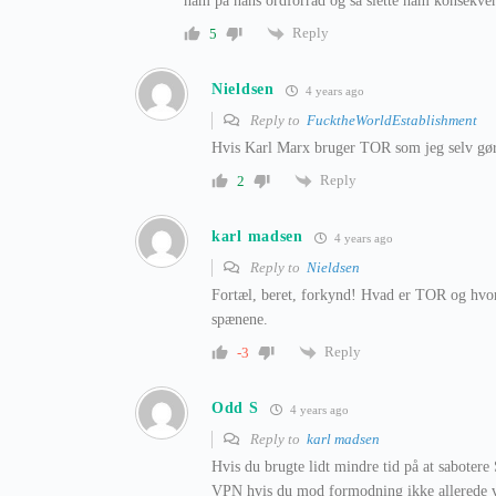
ham på hans ordforråd og så slette ham konsekvent
Reply
5
Nieldsen
4 years ago
Reply to
FucktheWorldEstablishment
Hvis Karl Marx bruger TOR som jeg selv gør,h
Reply
2
karl madsen
4 years ago
Reply to
Nieldsen
Fortæl, beret, forkynd! Hvad er TOR og hvor
spænene.
Reply
-3
Odd S
4 years ago
Reply to
karl madsen
Hvis du brugte lidt mindre tid på at sabotere
VPN hvis du mod formodning ikke allerede vi