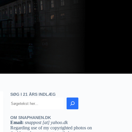
SØG I 21 ÅRS INDLÆG
OM SNAPHANEN.DK
Email:
snappost [at] yahoo.dk
Regarding use of my copyrighted photos on