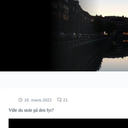
Fortsæt
til
indhold
10. marts 2022
21
Ville du stole på den fyr?