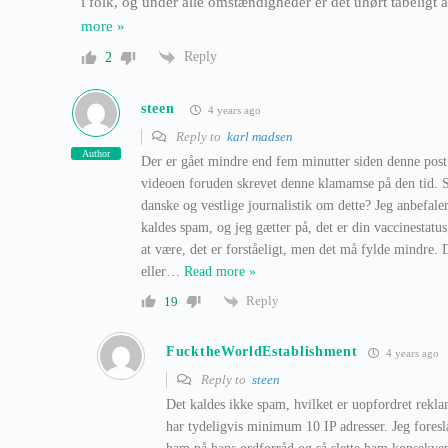
i folk, og under alle omstændigheder er det uhørt tåbeligt
more »
Reply
2
steen
4 years ago
Reply to
karl madsen
Author
Der er gået mindre end fem minutter siden denne post k
videoen foruden skrevet denne klamamse på den tid. Sv
danske og vestlige journalistik om dette? Jeg anbefale
kaldes spam, og jeg gætter på, det er din vaccinestatus,
at være, det er forståeligt, men det må fylde mindre.
eller
…
Read more »
Reply
19
FucktheWorldEstablishment
4 years ago
Reply to
steen
Det kaldes ikke spam, hvilket er uopfordret rekla
har tydeligvis minimum 10 IP adresser. Jeg foresl