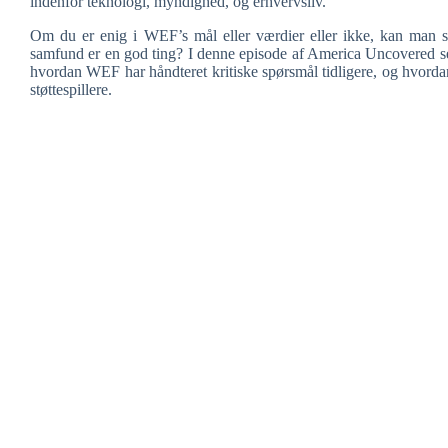
indenfor teknologi, myndighed, og erhvervsliv.
Om du er enig i WEF’s mål eller værdier eller ikke, kan man
samfund er en god ting? I denne episode af America Uncovered s
hvordan WEF har håndteret kritiske spørsmål tidligere, og hvorda
støttespillere.