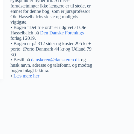
synspunkter flyder frit. At disse
forudsætninger ikke længere er til stede, er
emnet for denne bog, som er juraprofessor
Ole Hasselbalchs sidste og muligvis
vigtigste.
• Bogen ”Det frie ord” er udgivet af Ole
Hasselbalch på
Den Danske Forenings
forlag i 2019.
• Bogen er på 312 sider og koster 295 kr +
porto. (Porto Danmark 44 kr og Udland 79
kr)
• Bestil på
danskeren@danskeren.dk
og
husk navn, adresse og telefonnr. og modtag
bogen bilagt faktura.
•
Læs mere her