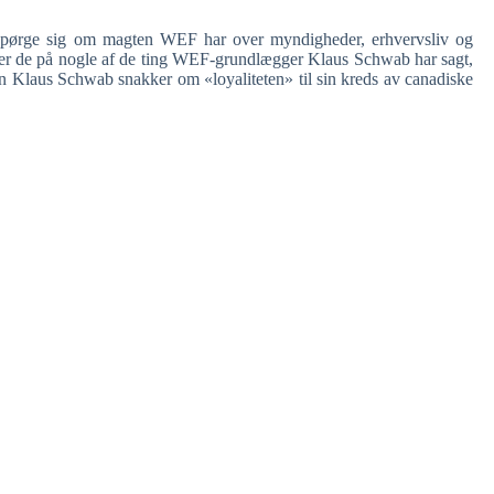
 spørge sig om magten WEF har over myndigheder, erhvervsliv og
er de på nogle af de ting WEF-grundlægger Klaus Schwab har sagt,
n Klaus Schwab snakker om «loyaliteten» til sin kreds av canadiske