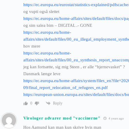
https://ec.europa.eu/eurostat/statistics-explained/pdfscach
og vupti også slettet
https://ec.europa.eu/home-affairs/sites/default/files/docs
og sim salea bim – DIGITAL .- GONE
https://ec.europa.eu/home-
affairs/sites/default/files/00_eu_illegal_employment_synt
hov mere
https://ec.europa.eu/home-
affairs/sites/default/files/00_eu_synthesis_report_unac
jeg kan fortsætte, sig mig Steen , er alle “hjernevasket” ?
Danmark længe leve
https://ec.europa.eu/home-affairs/system/files_en?file=202
09/final_report_relocation_of_refugees_en.pdf
https://european-union.europa.eu/sites/default/files/docs
Reply
0
Virologer advarer mod "vaccinerne"
4 years ago
Hos Aamund kan man kun skrive hvis man