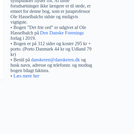
synspunkter flyder frit. At disse
forudsætninger ikke længere er til stede, er
emnet for denne bog, som er juraprofessor
Ole Hasselbalchs sidste og muligvis
vigtigste.
• Bogen ”Det frie ord” er udgivet af Ole
Hasselbalch på
Den Danske Forenings
forlag i 2019.
• Bogen er på 312 sider og koster 295 kr +
porto. (Porto Danmark 44 kr og Udland 79
kr)
• Bestil på
danskeren@danskeren.dk
og
husk navn, adresse og telefonnr. og modtag
bogen bilagt faktura.
•
Læs mere her