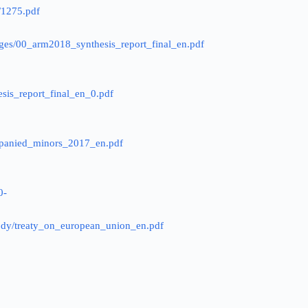
e/1275.pdf
/pages/00_arm2018_synthesis_report_final_en.pdf
hesis_report_final_en_0.pdf
companied_minors_2017_en.pdf
0-
/body/treaty_on_european_union_en.pdf