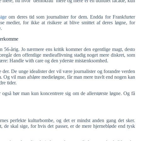
ke mere, nu hvor ‘demokrati’ mere og mere er en udhulet facade, kun
ige
om deres tid som journalister for dem. Endda for Frankfurter
e medier, for ikke at risikere at blive smittet af deres løgne, for
.
overkomme
 56-årig. Jo nærmere ens kritik kommer den egentlige magt, desto
oregår den offentlige medieaflivning stadig noget mere diskret, som
være: Handle with care og den yderste mistænksomhed.
der. De unge idealister der vil være journalister og forandre verden
 dem. Og vil man afsløre medieløgne, får man mere travlt end nogen kan
re tider.
er også bør man kun koncentrere sig om de allerstørste løgne. Og få
kernes perfekte kulturbombe, og det er mindst anden gang det sker.
 de skal sige, for hvis det passer, er de mere hjernebløde end tysk