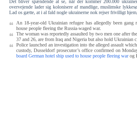
Det bliver spændende at se, når der kommer 200.000 ukrainere
overvejende lader sig kolonisere af mandlige, muslimske lykkesø
Lad os gætte, at i al fald nogle ukrainerne nok rejser frivilligt hjem
An 18-year-old Ukrainian refugee has allegedly been gang
house people fleeing the Russia-waged war.
The woman was reportedly assaulted by two men one after the o
37 and 26, are from Iraq and Nigeria but also hold Ukrainian c
Police launched an investigation into the alleged assault whi
custody, Dusseldorf prosecutor’s office confirmed on Monda
board German hotel ship used to house people fleeing war
og