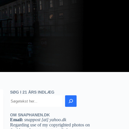
SØG I 21 ÅRS INDLÆG
OM SNAPHANEN.DK
Email:
snappost [at] yahoo.dk
Regarding use of my copyrighted photos on