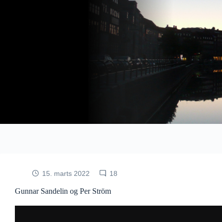
Fortsæt
til
indhold
15. marts 2022
18
Gunnar Sandelin og Per Ström