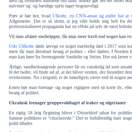
først og fremmest handlede om tillid. Måske gør det det heller ik
naivister og og barnlige sjæle tager bogstaveligt.
Prøv at hør her, hvad
Ulkotte, en CNN-ansat og andre har at s
Allgemeine. Det er så slemt, at jeg ville holde mig helt fra diss
professionaliseret propaganda har en effekt på selv de mest kritiske
Vil man afsløre medieløgne, får man mere travlt end nogen kan 
Udo Ulfkotte
døde iøvrigt en noget mærkelig død i 2017 som kun
mere får man åbenbart besøg af politiet – eller døden. I Norden f
man kan høre fra fremragende Sandelin og Ström. Her må læren 
Ærlige, sandhedssøgende personer får en vanskelig tid som ansatte 
til det bedre, vil finde ud af, at det bliver verden, der forandrer
overkomme. Nu i krigstid, er de naturligvis værre end til nogen and
Enten bør man foretage sig noget vigtigere med sit korte liv, ell
besøg af politiet.
Ukrainsk teenager gruppevoldtaget af iraker og nigerianer
En rigtig 18 årig flygtning bliver i Düsseldorf udsat for politi
Samme politikere er “chockerede.” Det er forhåbentlig bare noget,
politi tillader.