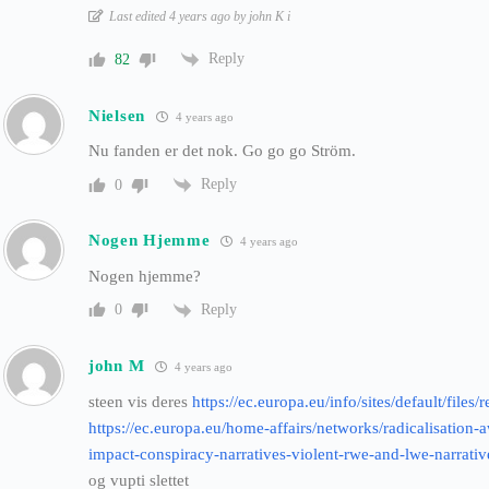
Last edited 4 years ago by john K i
Reply
82
Nielsen
4 years ago
Nu fanden er det nok. Go go go Ström.
Reply
0
Nogen Hjemme
4 years ago
Nogen hjemme?
Reply
0
john M
4 years ago
steen vis deres
https://ec.europa.eu/info/sites/default/files
https://ec.europa.eu/home-affairs/networks/radicalisation-
impact-conspiracy-narratives-violent-rwe-and-lwe-narrat
og vupti slettet