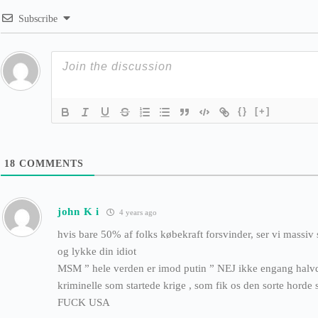
Subscribe
{}
[+]
18
COMMENTS
john K i
4 years ago
hvis bare 50% af folks købekraft forsvinder, ser vi massiv
og lykke din idiot
MSM ” hele verden er imod putin ” NEJ ikke engang halvde
kriminelle som startede krige , som fik os den sorte horde
FUCK USA