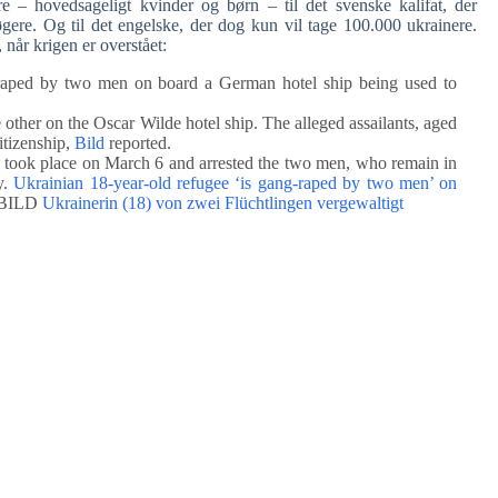
 – hovedsageligt kvinder og børn – til det svenske kalifat, der
gere. Og til det engelske, der dog kun vil tage 100.000 ukrainere.
, når krigen er overstået:
 raped by two men on board a German hotel ship being used to
ther on the Oscar Wilde hotel ship. The alleged assailants, aged
itizenship,
Bild
reported.
ch took place on March 6 and arrested the two men, who remain in
y.
Ukrainian 18-year-old refugee ‘is gang-raped by two men’ on
 BILD
Ukrainerin (18) von zwei Flüchtlingen vergewaltigt