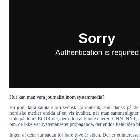
Hur kan man vara journalist inom systemmedia?
En god, lang samtale om svensk journalistik, som dansk på de
nordiske medier endda af en vis kvalitet, når man sammenligner
stole på dem? Et DR der, der uden at blinke citerer CNN, NYT, 
om, de ikke var systematiseret propaganda, der endda hele tiden bl
Ingen af dem var sådan for bare tyve år siden. Der er ét interessa