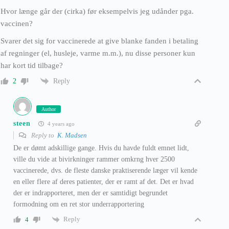
Hvor længe går der (cirka) før eksempelvis jeg udånder pga.
vaccinen?
Svarer det sig for vaccinerede at give blanke fanden i betaling
af regninger (el, husleje, varme m.m.), nu disse personer kun
har kort tid tilbage?
Reply
2
Author
steen
4 years ago
Reply to
K. Madsen
De er dømt adskillige gange. Hvis du havde fuldt emnet lidt,
ville du vide at bivirkninger rammer omkrng hver 2500
vaccinerede, dvs. de fleste danske praktiserende læger vil kende
en eller flere af deres patienter, der er ramt af det. Det er hvad
der er indrapporteret, men der er samtidigt begrundet
formodning om en ret stor underrapportering
Reply
4