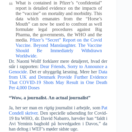
What is contained in Pfizer’s “confidential”
report is detailed evidence on the impacts of
the “vaccine” on mortality and morbidity. This
data which emanates from the “Horse’s
Mouth” can now be used to confront as well
formulate legal procedures against Big
Pharma, the governments, the WHO and the
media.
Pfizer’s “Secret” Report on the Covid
Vaccine. Beyond Manslaughter. The Vaccine
Should Be Immediately Withdrawn
Worldwide.
Dr. Naomi Wollf forklarer mere detaljeret, hvad der
står i rapporten:
Dear Friends, Sorry to Announce a
Genocide.
Det er uhyggelig læsning. Mere her
Data
from UK and Denmark Provide Further Evidence
That COVID-19 Shots May Result in One Death
Per 4,000 Doses
“Wow, a journalist. An actual journalist”
Ja, her ser man en
rigtig
journalist i arbejde, som
Pat
Condell skriver
. Den specielle udsending for Covid-
19 fra WHO, dr. David Nabarro, hævder han “faldt i
Avi Yeminis baghold på hovedgaden i Davos,” da
han deltog i WEF’s møder sidste uge.