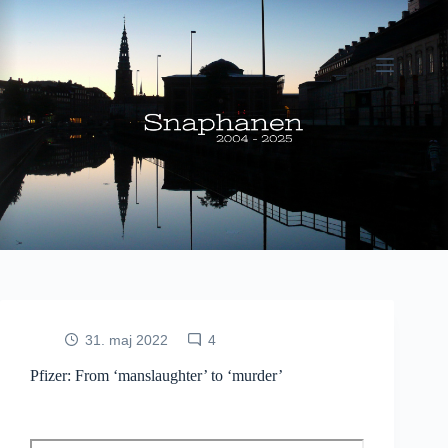
Fortsæt
til
indhold
31. maj 2022
4
Pfizer: From ‘manslaughter’ to ‘murder’