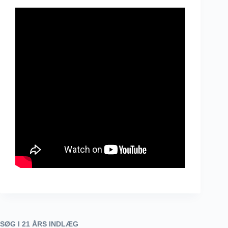
SØG I 21 ÅRS INDLÆG