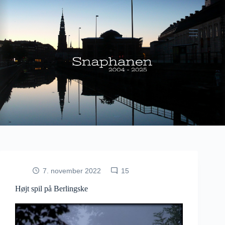
Fortsæt
til
indhold
7. november 2022
15
Højt spil på Berlingske