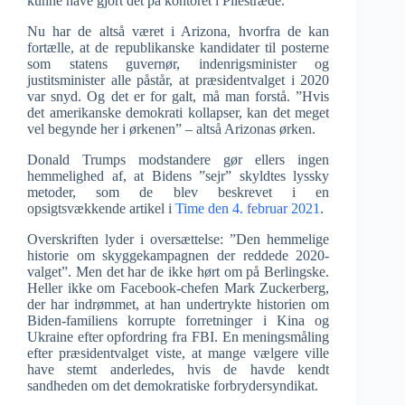
kunne have gjort det på kontoret i Pilestræde.
Nu har de altså været i Arizona, hvorfra de kan
fortælle, at de republikanske kandidater til posterne
som statens guvernør, indenrigsminister og
justitsminister alle påstår, at præsidentvalget i 2020
var snyd. Og det er for galt, må man forstå. ”Hvis
det amerikanske demokrati kollapser, kan det meget
vel begynde her i ørkenen” – altså Arizonas ørken.
Donald Trumps modstandere gør ellers ingen
hemmelighed af, at Bidens ”sejr” skyldtes lyssky
metoder, som de blev beskrevet i en
opsigtsvækkende artikel i
Time den 4. februar 2021
.
Overskriften lyder i oversættelse: ”Den hemmelige
historie om skyggekampagnen der reddede 2020-
valget”. Men det har de ikke hørt om på Berlingske.
Heller ikke om Facebook-chefen Mark Zuckerberg,
der har indrømmet, at han undertrykte historien om
Biden-familiens korrupte forretninger i Kina og
Ukraine efter opfordring fra FBI. En meningsmåling
efter præsidentvalget viste, at mange vælgere ville
have stemt anderledes, hvis de havde kendt
sandheden om det demokratiske forbrydersyndikat.