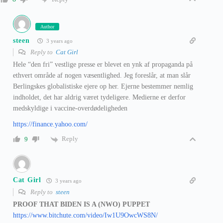
Author
steen
3 years ago
Reply to
Cat Girl
Hele “den fri” vestlige presse er blevet en ynk af propaganda på
ethvert område af nogen væsentlighed. Jeg foreslår, at man slår
Berlingskes globalistiske ejere op her. Ejerne bestemmer nemlig
indholdet, det har aldrig været tydeligere. Medierne er derfor
medskyldige i vaccine-overdødeligheden
https://finance.yahoo.com/
Reply
9
Cat Girl
3 years ago
Reply to
steen
PROOF THAT BIDEN IS A (NWO) PUPPET
https://www.bitchute.com/video/Iw1U9OwcWS8N/