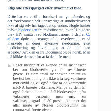
Stigende efterspørgsel efter uvaccineret blod
Dette har været til at forudse i mange måneder, og
det forekommer helt uansvarligt at sundhedsvæsnet
ikke af sig selv har taget det op endnu. Nogle husker
måske
blødersagen
fra midstfirserne, hvor 91 blødere
blev HIV smittet ved blodtransfusioner. I dag er
65
af dem
døde og “mange af de overlevende er så
mærkede af deres alvorlige sygdomme, evig
medicinering og bivirkninger, at de ikke kan
arbejde.” Artiklen er fra Document og på norsk. Man
må klikke derover for at få det hele med:
Leger melder at et økende antall mennesker
ber om blodoverføringer fra uvaksinerte
givere. Et stort antall mennesker har tatt en
bevisst beslutning om ikke å la seg vaksinere
mot covid og vil også nekte ta de kommende
mRNA-baserte vaksinene. Mange av dem tar
også forbehold om kun å få blodoverføring fra
vaksinerte personer, men med en
vaksinasjonsgrad på 80 prosent kommer det
aller meste av Norges blodforsyning fra
corona-vaksinerte givere.