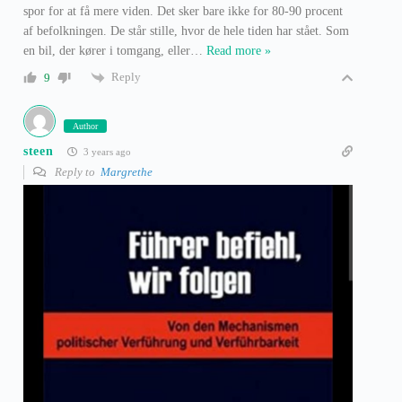
spor for at få mere viden. Det sker bare ikke for 80-90 procent
af befolkningen. De står stille, hvor de hele tiden har stået. Som
en bil, der kører i tomgang, eller
…
Read more »
Reply
9
Author
steen
3 years ago
Reply to
Margrethe