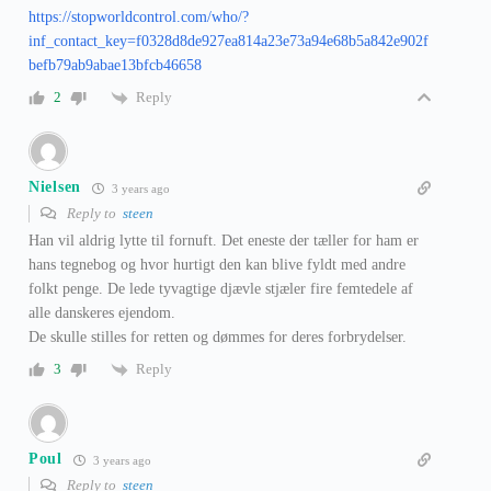
https://stopworldcontrol.com/who/?
inf_contact_key=f0328d8de927ea814a23e73a94e68b5a842e902f
befb79ab9abae13bfcb46658
Reply
2
Nielsen
3 years ago
Reply to
steen
Han vil aldrig lytte til fornuft. Det eneste der tæller for ham er
hans tegnebog og hvor hurtigt den kan blive fyldt med andre
folkt penge. De lede tyvagtige djævle stjæler fire femtedele af
alle danskeres ejendom.
De skulle stilles for retten og dømmes for deres forbrydelser.
Reply
3
Poul
3 years ago
Reply to
steen