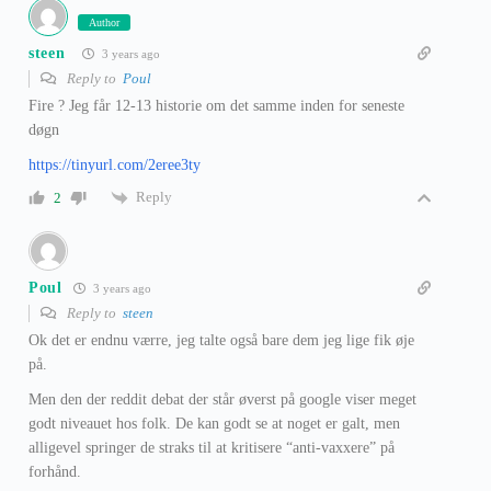
Author
steen
3 years ago
Reply to
Poul
Fire ? Jeg får 12-13 historie om det samme inden for seneste
døgn
https://tinyurl.com/2eree3ty
Reply
2
Poul
3 years ago
Reply to
steen
Ok det er endnu værre, jeg talte også bare dem jeg lige fik øje
på.
Men den der reddit debat der står øverst på google viser meget
godt niveauet hos folk. De kan godt se at noget er galt, men
alligevel springer de straks til at kritisere “anti-vaxxere” på
forhånd.