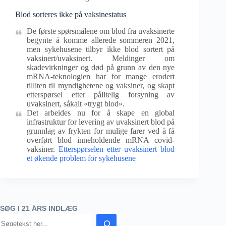
Blod sorteres ikke på vaksinestatus
De første spørsmålene om blod fra uvaksinerte
begynte å komme allerede sommeren 2021,
men sykehusene tilbyr ikke blod sortert på
vaksinert/uvaksinert. Meldinger om
skadevirkninger og død på grunn av den nye
mRNA-teknologien har for mange erodert
tilliten til myndighetene og vaksiner, og skapt
etterspørsel etter pålitelig forsyning av
uvaksinert, såkalt «trygt blod».
Det arbeides nu for å skape en global
infrastruktur for levering av uvaksinert blod på
grunnlag av frykten for mulige farer ved å få
overført blod inneholdende mRNA covid-
vaksiner.
Etterspørselen etter uvaksinert blod
et økende problem for sykehusene
SØG I 21 ÅRS INDLÆG