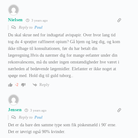
Nielsen
3 years ago
Reply to
Poul
Du skal skrue ned for indtagetaf avispapir. Over hvor lang tid
tog du 4 sprøjter raffineret opium? Gå hjem og læg dig, og kom
ikke tilbage til konsultationen, før du har betalt din
lægeregning.Hvis du nærmer dig for mange eefanter under din
rekonvalescens, må du under ingen omstændigheder hve været i
nærheden af bedøvende lægemidler. Elefanter er ikke noget at
spøge med. Hold dig til guld tuborg..
Reply
-2
Jensen
3 years ago
Reply to
Poul
Det er da bare den samme type som fik piskesmæld i 90′ erne.
Det er iøvrigt også 90% kvinder.