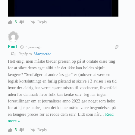
Reply
5
Poul
3 years ago
Reply to
Margrethe
Helt enig, men måske bløder pressen op på at omtale disse ting
for at sikre deres eget alibi når det ikke kan holdes skjult
længere? “Senfølger af andre årsager” er (udover at være en
logisk kortslutning) en farlig påstand at skrive i 3 aviser i en tid
hvor der aldrig har været større mistro til vaccinerne, ihvertfald
uden for danmark hvor folk kan tænke selv. Jeg har ingen
forestillinger om at journalister anno 2022 gør noget som helst
for at hjælpe andre, men det kunne måske være begyndelsen på
en længere proces for at redde dem selv. Lidt som når
…
Read
more »
Reply
5