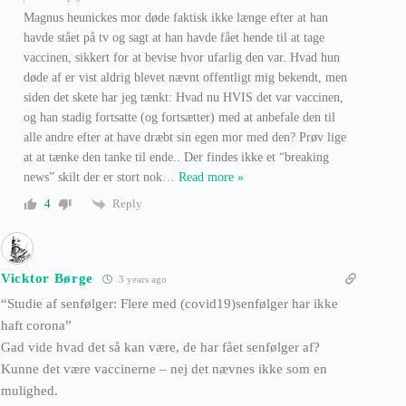
Magnus heunickes mor døde faktisk ikke længe efter at han
havde stået på tv og sagt at han havde fået hende til at tage
vaccinen, sikkert for at bevise hvor ufarlig den var. Hvad hun
døde af er vist aldrig blevet nævnt offentligt mig bekendt, men
siden det skete har jeg tænkt: Hvad nu HVIS det var vaccinen,
og han stadig fortsatte (og fortsætter) med at anbefale den til
alle andre efter at have dræbt sin egen mor med den? Prøv lige
at at tænke den tanke til ende.. Der findes ikke et “breaking
news” skilt der er stort nok
…
Read more »
Reply
4
Vicktor Børge
3 years ago
“Studie af senfølger: Flere med (covid19)senfølger har ikke
haft corona”
Gad vide hvad det så kan være, de har fået senfølger af?
Kunne det være vaccinerne – nej det nævnes ikke som en
mulighed.