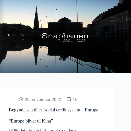
Fortsæt
til
indhold
20. november 2022
16
Begyndelsen til et ‘social credit system’ i Europa
“Europa bliver til Kina”
(Klik det direkte link for at se video)