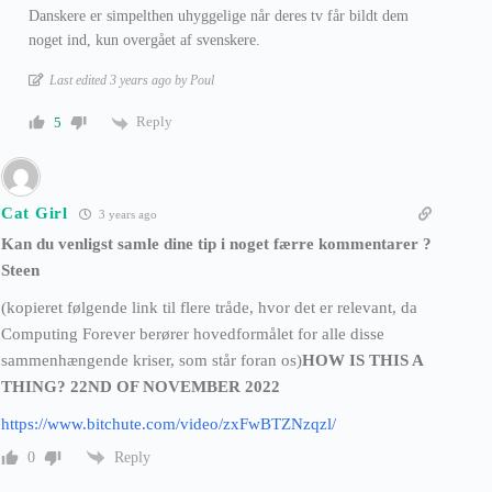
Danskere er simpelthen uhyggelige når deres tv får bildt dem
noget ind, kun overgået af svenskere.
Last edited 3 years ago by Poul
Reply
5
Cat Girl
3 years ago
Kan du venligst samle dine tip i noget færre kommentarer ?
Steen
(kopieret følgende link til flere tråde, hvor det er relevant, da
Computing Forever berører hovedformålet for alle disse
sammenhængende kriser, som står foran os)
HOW IS THIS A
THING? 22ND OF NOVEMBER 2022
https://www.bitchute.com/video/zxFwBTZNzqzl/
Reply
0