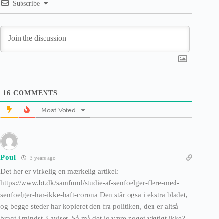
Subscribe
16
COMMENTS
Most Voted
Poul
3 years ago
Det her er virkelig en mærkelig artikel:
https://www.bt.dk/samfund/studie-af-senfoelger-flere-med-
senfoelger-har-ikke-haft-corona Den står også i ekstra bladet,
og begge steder har kopieret den fra politiken, den er altså
bragt i mindst 3 aviser. Så må det jo være noget vigtigt ikke?