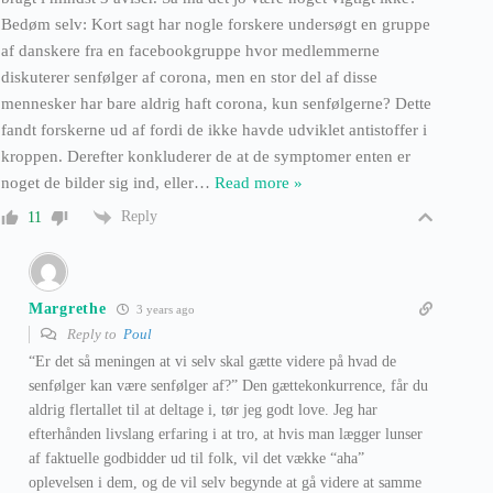
Bedøm selv: Kort sagt har nogle forskere undersøgt en gruppe
af danskere fra en facebookgruppe hvor medlemmerne
diskuterer senfølger af corona, men en stor del af disse
mennesker har bare aldrig haft corona, kun senfølgerne? Dette
fandt forskerne ud af fordi de ikke havde udviklet antistoffer i
kroppen. Derefter konkluderer de at de symptomer enten er
noget de bilder sig ind, eller
…
Read more »
Reply
11
Margrethe
3 years ago
Reply to
Poul
“Er det så meningen at vi selv skal gætte videre på hvad de
senfølger kan være senfølger af?” Den gættekonkurrence, får du
aldrig flertallet til at deltage i, tør jeg godt love. Jeg har
efterhånden livslang erfaring i at tro, at hvis man lægger lunser
af faktuelle godbidder ud til folk, vil det vække “aha”
oplevelsen i dem, og de vil selv begynde at gå videre at samme