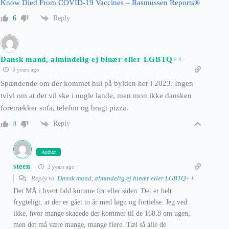
Know Died From COVID-19 Vaccines – Rasmussen Reports®
Reply
6
Dansk mand, almindelig ej binær eller LGBTQ++
3 years ago
Spændende om der kommet hul på bylden her i 2023. Ingen
tvivl om at det vil ske i nogle lande, men mon ikke dansken
foretrækker sofa, telefon og bragt pizza.
Reply
4
Author
steen
3 years ago
Reply to
Dansk mand, almindelig ej binær eller LGBTQ++
Det MÅ i hvert fald komme før eller siden. Det er helt
frygteligt, at der er gået to år med løgn og fortielse. Jeg ved
ikke, hvor mange skadede der kommer til de 168.8 om ugen,
men det må være mange, mange flere. Tæl så alle de