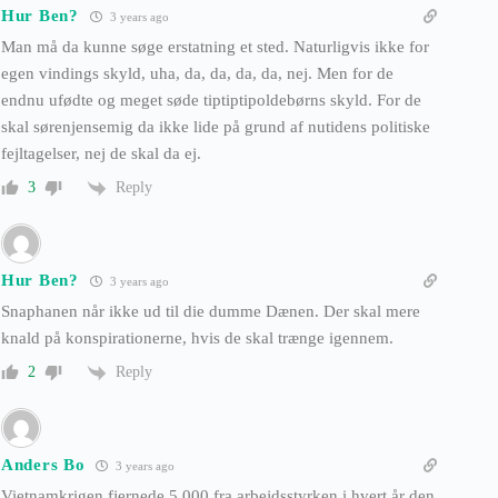
Hur Ben?
3 years ago
Man må da kunne søge erstatning et sted. Naturligvis ikke for
egen vindings skyld, uha, da, da, da, da, nej. Men for de
endnu ufødte og meget søde tiptiptipoldebørns skyld. For de
skal sørenjensemig da ikke lide på grund af nutidens politiske
fejltagelser, nej de skal da ej.
Reply
3
Hur Ben?
3 years ago
Snaphanen når ikke ud til die dumme Dænen. Der skal mere
knald på konspirationerne, hvis de skal trænge igennem.
Reply
2
Anders Bo
3 years ago
Vietnamkrigen fjernede 5.000 fra arbejdsstyrken i hvert år den