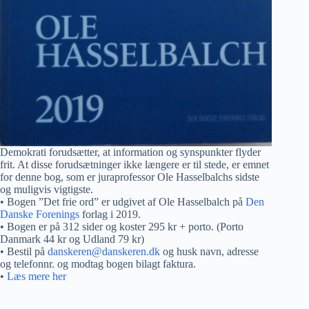
Demokrati forudsætter, at information og synspunkter flyder
frit. At disse forudsætninger ikke længere er til stede, er emnet
for denne bog, som er juraprofessor Ole Hasselbalchs sidste
og muligvis vigtigste.
• Bogen ”Det frie ord” er udgivet af Ole Hasselbalch på
Den
Danske Forenings
forlag i 2019.
• Bogen er på 312 sider og koster 295 kr + porto. (Porto
Danmark 44 kr og Udland 79 kr)
• Bestil på
danskeren@danskeren.dk
og husk navn, adresse
og telefonnr. og modtag bogen bilagt faktura.
•
Læs mere her