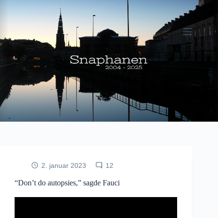
Fortsæt
til
indhold
2. januar 2023
12
“Don’t do autopsies,” sagde Fauci