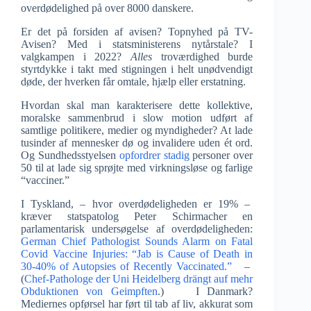
overdødelighed på over 8000 danskere.
Er det på forsiden af avisen? Topnyhed på TV-
Avisen? Med i statsministerens nytårstale? I
valgkampen i 2022?
Alles
troværdighed burde
styrtdykke i takt med stigningen i helt unødvendigt
døde, der hverken får omtale, hjælp eller erstatning.
Hvordan skal man karakterisere dette kollektive,
moralske sammenbrud i slow motion udført af
samtlige politikere, medier og myndigheder? At lade
tusinder af mennesker dø og invalidere uden ét ord.
Og Sundhedsstyelsen
opfordrer stadig
personer over
50 til at lade sig sprøjte med virkningsløse og farlige
“vacciner.”
I Tyskland, – hvor overdødeligheden er 19% –
kræver statspatolog Peter Schirmacher en
parlamentarisk undersøgelse af overdødeligheden:
German Chief Pathologist Sounds Alarm on Fatal
Covid Vaccine Injuries: “Jab is Cause of Death in
30-40% of Autopsies of Recently Vaccinated.”
–
(
Chef-Pathologe der Uni Heidelberg drängt auf mehr
Obduktionen von Geimpften
.) I Danmark?
Mediernes opførsel har ført til tab af liv, akkurat som