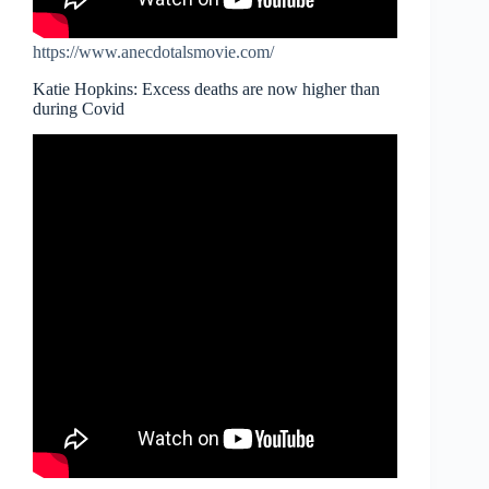
https://www.anecdotalsmovie.com/
Katie Hopkins: Excess deaths are now higher than
during Covid