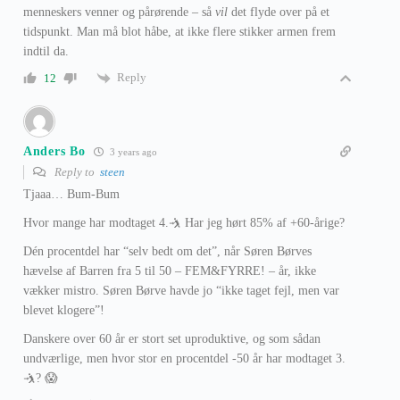
menneskers venner og pårørende – så
vil
det flyde over på et
tidspunkt. Man må blot håbe, at ikke flere stikker armen frem
indtil da.
Reply
12
Anders Bo
3 years ago
Reply to
steen
Tjaaa… Bum-Bum
Hvor mange har modtaget 4.🤺 Har jeg hørt 85% af +60-årige?
Dén procentdel har “selv bedt om det”, når Søren Børves
hævelse af Barren fra 5 til 50 – FEM&FYRRE! – år, ikke
vækker mistro. Søren Børve havde jo “ikke taget fejl, men var
blevet klogere”!
Danskere over 60 år er stort set uproduktive, og som sådan
undværlige, men hvor stor en procentdel -50 år har modtaget 3.
🤺? 😱