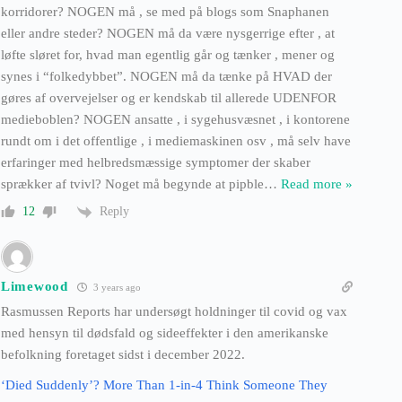
korridorer? NOGEN må , se med på blogs som Snaphanen
eller andre steder? NOGEN må da være nysgerrige efter , at
løfte sløret for, hvad man egentlig går og tænker , mener og
synes i “folkedybbet”. NOGEN må da tænke på HVAD der
gøres af overvejelser og er kendskab til allerede UDENFOR
medieboblen? NOGEN ansatte , i sygehusvæsnet , i kontorene
rundt om i det offentlige , i mediemaskinen osv , må selv have
erfaringer med helbredsmæssige symptomer der skaber
sprækker af tvivl? Noget må begynde at pipble
…
Read more »
Reply
12
Limewood
3 years ago
Rasmussen Reports har undersøgt holdninger til covid og vax
med hensyn til dødsfald og sideeffekter i den amerikanske
befolkning foretaget sidst i december 2022.
‘Died Suddenly’? More Than 1-in-4 Think Someone They