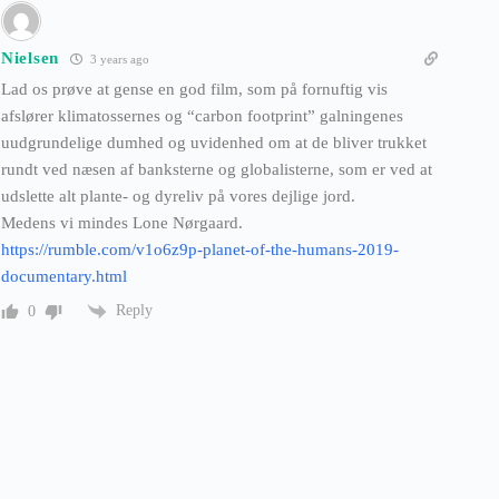
Nielsen
3 years ago
Lad os prøve at gense en god film, som på fornuftig vis
afslører klimatossernes og “carbon footprint” galningenes
uudgrundelige dumhed og uvidenhed om at de bliver trukket
rundt ved næsen af banksterne og globalisterne, som er ved at
udslette alt plante- og dyreliv på vores dejlige jord.
Medens vi mindes Lone Nørgaard.
https://rumble.com/v1o6z9p-planet-of-the-humans-2019-
documentary.html
Reply
0