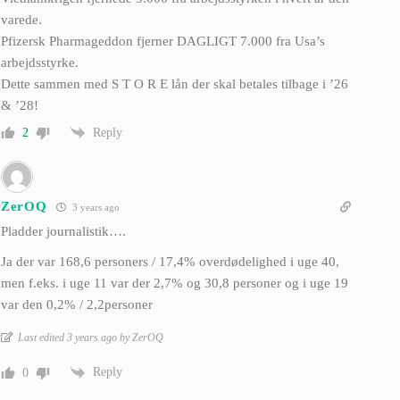
varede.
Pfizersk Pharmageddon fjerner DAGLIGT 7.000 fra Usa’s
arbejdsstyrke.
Dette sammen med S T O R E lån der skal betales tilbage i ’26
& ’28!
Reply
2
ZerOQ
3 years ago
Pladder journalistik….
Ja der var 168,6 personers / 17,4% overdødelighed i uge 40,
men f.eks. i uge 11 var der 2,7% og 30,8 personer og i uge 19
var den 0,2% / 2,2personer
Last edited 3 years ago by ZerOQ
Reply
0