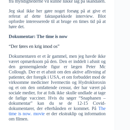
fra myndighederne vil kunne lukke låg på skandalen.
Jeg skal ikke her gøre noget forsøg på at give et
referat af dette faktaspækkede interview. Blot
opfordre interesserede til at bruge en times tid på at
høre det.
Dokumentar: The time is now
“Der føres en krig imod os”
Dokumentaren er et år gammel, men jeg havde ikke
været opmærksom på den. Den er inddelt i afsnit og
den gennemgående figur er lægen Peter Mc
Collough. Der er et afsnit om den aktive aflivning af
patienter, der foregik i USA, et om forbuddet mod de
virksomme mediciner Ivermectin og Hydrokloroxin
og et om den omfattende censur, der har været på
sociale medier, for at folk ikke skulle undlade at tage
de farlige vacciner. Hvis du søger “Snaphanen –
dokumentar” kan du se de 12-15 Covid-
dokumentarer, der efterhånden er kommet. På
The
time is now. movie
er der ekstraklip og information
om filmen.