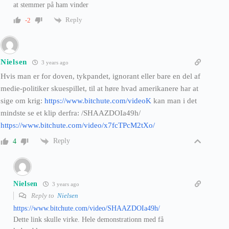
at stemmer på ham vinder
Reply
-2
Nielsen
3 years ago
Hvis man er for doven, tykpandet, ignorant eller bare en del af
medie-politiker skuespillet, til at høre hvad amerikanere har at
sige om krig:
https://www.bitchute.com/videoK
kan man i det
mindste se et klip derfra: /SHAAZDOIa49h/
https://www.bitchute.com/video/x7fcTPcM2tXo/
Reply
4
Nielsen
3 years ago
Reply to
Nielsen
https://www.bitchute.com/video/SHAAZDOIa49h/
Dette link skulle virke. Hele demonstrationn med få