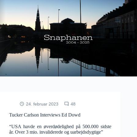
Fortsæt
til
indhold
24. februar 2023
48
Tucker Carlson Interviews Ed Dowd
“USA havde en øverdødelighed på 500.000 sidste
år. Over 3 mio. invaliderede og uarbejdsdygtige”