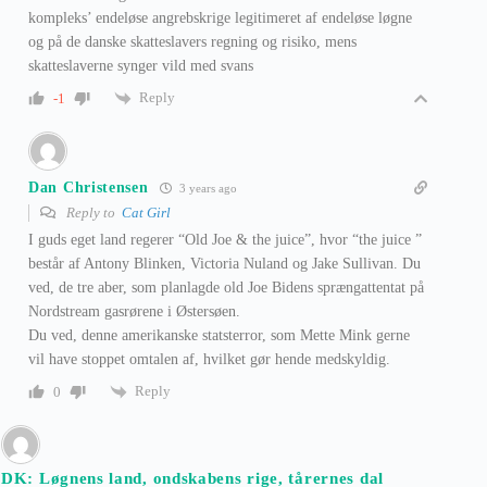
kompleks’ endeløse angrebskrige legitimeret af endeløse løgne
og på de danske skatteslavers regning og risiko, mens
skatteslaverne synger vild med svans
Reply
-1
Dan Christensen
3 years ago
Reply to
Cat Girl
I guds eget land regerer “Old Joe & the juice”, hvor “the juice ”
består af Antony Blinken, Victoria Nuland og Jake Sullivan. Du
ved, de tre aber, som planlagde old Joe Bidens sprængattentat på
Nordstream gasrørene i Østersøen.
Du ved, denne amerikanske statsterror, som Mette Mink gerne
vil have stoppet omtalen af, hvilket gør hende medskyldig.
Reply
0
DK: Løgnens land, ondskabens rige, tårernes dal