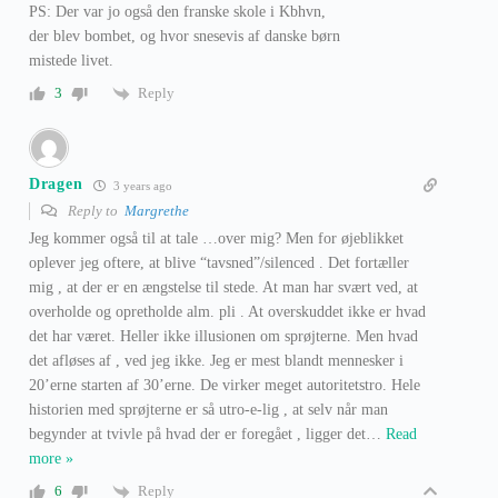
PS: Der var jo også den franske skole i Kbhvn,
der blev bombet, og hvor snesevis af danske børn
mistede livet.
Reply
3
Dragen
3 years ago
Reply to
Margrethe
Jeg kommer også til at tale …over mig? Men for øjeblikket
oplever jeg oftere, at blive “tavsned”/silenced . Det fortæller
mig , at der er en ængstelse til stede. At man har svært ved, at
overholde og opretholde alm. pli . At overskuddet ikke er hvad
det har været. Heller ikke illusionen om sprøjterne. Men hvad
det afløses af , ved jeg ikke. Jeg er mest blandt mennesker i
20’erne starten af 30’erne. De virker meget autoritetstro. Hele
historien med sprøjterne er så utro-e-lig , at selv når man
begynder at tvivle på hvad der er foregået , ligger det
…
Read
more »
Reply
6