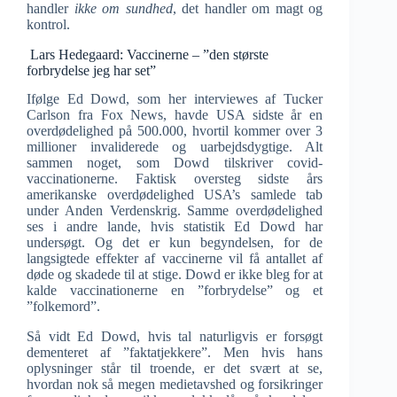
handler
ikke om sundhed
, det handler om magt og
kontrol.
Lars Hedegaard: Vaccinerne – ”den største
forbrydelse jeg har set”
Ifølge Ed Dowd, som her interviewes af Tucker
Carlson fra Fox News, havde USA sidste år en
overdødelighed på 500.000, hvortil kommer over 3
millioner invaliderede og uarbejdsdygtige. Alt
sammen noget, som Dowd tilskriver covid-
vaccinationerne. Faktisk oversteg sidste års
amerikanske overdødelighed USA’s samlede tab
under Anden Verdenskrig. Samme overdødelighed
ses i andre lande, hvis statistik Ed Dowd har
undersøgt. Og det er kun begyndelsen, for de
langsigtede effekter af vaccinerne vil få antallet af
døde og skadede til at stige. Dowd er ikke bleg for at
kalde vaccinationerne en ”forbrydelse” og et
”folkemord”.
Så vidt Ed Dowd, hvis tal naturligvis er forsøgt
dementeret af ”faktatjekkere”. Men hvis hans
oplysninger står til troende, er det svært at se,
hvordan nok så megen medietavshed og forsikringer