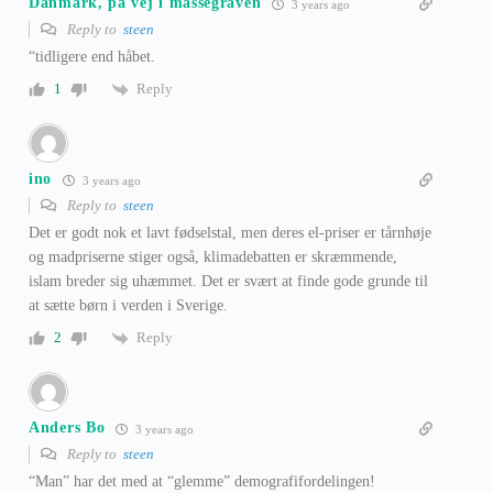
Danmark, på vej i massegraven
3 years ago
Reply to
steen
“tidligere end håbet.
Reply
1
ino
3 years ago
Reply to
steen
Det er godt nok et lavt fødselstal, men deres el-priser er tårnhøje
og madpriserne stiger også, klimadebatten er skræmmende,
islam breder sig uhæmmet. Det er svært at finde gode grunde til
at sætte børn i verden i Sverige.
Reply
2
Anders Bo
3 years ago
Reply to
steen
“Man” har det med at “glemme” demografifordelingen!