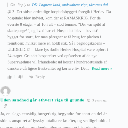
Reply to
DK: Løgnens land, ondskabens rige, tårernes dal
@ 3. Det sidste ordentlige hospitalsbyggeri foregik i Herlev. Da
hospitalet blev indviet, kom der et RAMASKRIG. For de
øverste 8 etager – af 16 i alt – stod tomme. “Dér var spild af
skattepenge!”, og hvad har vi. Hospitalet blev – bevidst! –
bygget for stort, for man påregner at få brug for pladsen i
fremtiden; hvilket mere en holdt stik. Så i bagklogskabens –
ULIDELIGE! – klare lys skulle Herlev Hospital være opført i
24 etager. Grundet besparelser ved opførelsen af de nye
Supersygehuse vil århundredet ud koster i hundredetusinde af
danskere dårligere livskvalitet og kortere liv. Det
…
Read more »
Reply
1
Uden sandhed går ethvert rige til grunde
3 years ago
Ja, en slags eensidig borgerkrig begyndte for snart en del år
siden, ansporet af lyssky totalitære kræfter, og vedligeholdt af
de mange naive, uvidende, glemsomme og historieløse