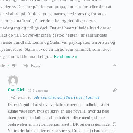
vælgere. Der tror på alt hvad propagandaen fortæller dem at
de skal tro på. At de snydes, narres, bedrages og forrådes
nærmest uafbrudt, fatter de ikke, og det bliver deres
undergang og tidlige død. Det er i hvert tilfælde hvad der er
lagt op til. I Sovjet-unionen bestod “eliten” af samfundets
værste bundfald. Lenin og Stalin var psykopater, terrorister og
lystmordere. Stalin havde en fortid som kriminel, som røver
og bandit. Ikke mærkeligt
…
Read more »
Reply
7
Cat Girl
3 years ago
Reply to
Uden sandhed går ethvert rige til grunde
Du er så god til at skrive variationer over det indhold, så det
kunne være sjov, hvis du skrev en lille novelle, hvor du hele
tiden gentog variationer af indholdet i disse meningsfulde
beskrivelser af magtpamperparnasset i DK og deres gerninger 🙂
Vil tro det kunne blive en stor succes. Du kunne jo bare cutte en