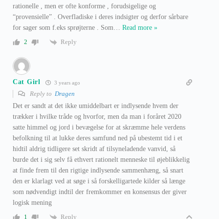
rationelle , men er ofte konforme , forudsigelige og
“provensielle” . Overfladiske i deres indsigter og derfor sårbare
for sager som f.eks sprøjterne . Som
…
Read more »
Reply
2
Cat Girl
3 years ago
Reply to
Dragen
Det er sandt at det ikke umiddelbart er indlysende hvem der
trækker i hvilke tråde og hvorfor, men da man i foråret 2020
satte himmel og jord i bevægelse for at skræmme hele verdens
befolkning til at lukke deres samfund ned på ubestemt tid i et
hidtil aldrig tidligere set skridt af tilsyneladende vanvid, så
burde det i sig selv få ethvert rationelt menneske til øjeblikkelig
at finde frem til den rigtige indlysende sammenhæng, så snart
den er klarlagt ved at søge i så forskelligartede kilder så længe
som nødvendigt indtil der fremkommer en konsensus der giver
logisk mening
Reply
1