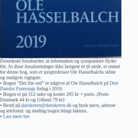
Demokrati forudsætter, at information og synspunkter flyder
frit. At disse forudsætninger ikke længere er til stede, er emnet
for denne bog, som er juraprofessor Ole Hasselbalchs sidste
og muligvis vigtigste.
• Bogen ”Det frie ord” er udgivet af Ole Hasselbalch på
Den
Danske Forenings
forlag i 2019.
• Bogen er på 312 sider og koster 295 kr + porto. (Porto
Danmark 44 kr og Udland 79 kr)
• Bestil på
danskeren@danskeren.dk
og husk navn, adresse
og telefonnr. og modtag bogen bilagt faktura.
•
Læs mere her