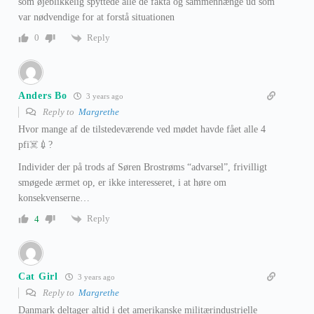
som øjeblikkelig spyttede alle de fakta og sammenhænge ud som
var nødvendige for at forstå situationen
Reply
0
Anders Bo
3 years ago
Reply to
Margrethe
Hvor mange af de tilstedeværende ved mødet havde fået alle 4
pfi☠️💉?
Individer der på trods af Søren Brostrøms “advarsel”, frivilligt
smøgede ærmet op, er ikke interesseret, i at høre om
konsekvenserne…
Reply
4
Cat Girl
3 years ago
Reply to
Margrethe
Danmark deltager altid i det amerikanske militærindustrielle