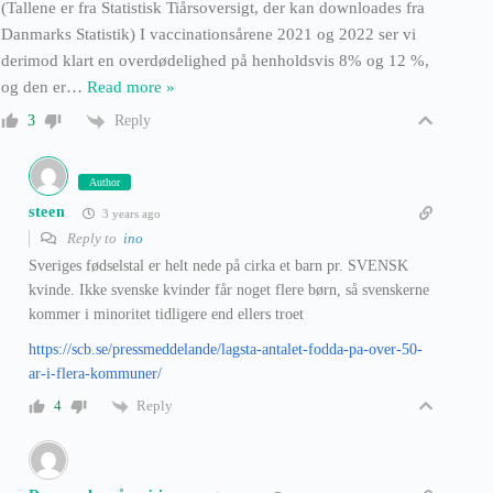
(Tallene er fra Statistisk Tiårsoversigt, der kan downloades fra
Danmarks Statistik) I vaccinationsårene 2021 og 2022 ser vi
derimod klart en overdødelighed på henholdsvis 8% og 12 %,
og den er
…
Read more »
Reply
3
Author
steen
3 years ago
Reply to
ino
Sveriges fødselstal er helt nede på cirka et barn pr. SVENSK
kvinde. Ikke svenske kvinder får noget flere børn, så svenskerne
kommer i minoritet tidligere end ellers troet
https://scb.se/pressmeddelande/lagsta-antalet-fodda-pa-over-50-
ar-i-flera-kommuner/
Reply
4