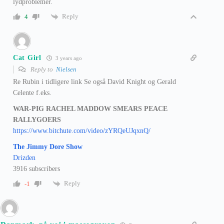
lydproblemer.
Reply
4
Cat Girl
3 years ago
Reply to
Nielsen
Re Rubin i tidligere link Se også David Knight og Gerald
Celente f.eks.
WAR-PIG RACHEL MADDOW SMEARS PEACE
RALLYGOERS
https://www.bitchute.com/video/zYRQeUJqxnQ/
The Jimmy Dore Show
Drizden
3916 subscribers
Reply
-1