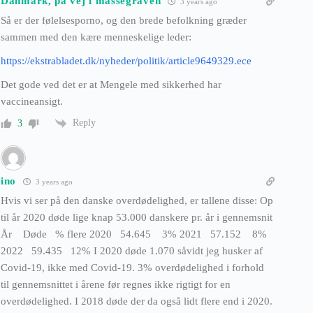
Danmark, på vej i massegraven
3 years ago
Så er der følelsesporno, og den brede befolkning græder
sammen med den kære menneskelige leder:
https://ekstrabladet.dk/nyheder/politik/article9649329.ece
Det gode ved det er at Mengele med sikkerhed har
vaccineansigt.
Reply
3
ino
3 years ago
Hvis vi ser på den danske overdødelighed, er tallene disse: Op
til år 2020 døde lige knap 53.000 danskere pr. år i gennemsnit
År Døde % flere 2020 54.645 3% 2021 57.152 8%
2022 59.435 12% I 2020 døde 1.070 såvidt jeg husker af
Covid-19, ikke med Covid-19. 3% overdødelighed i forhold
til gennemsnittet i årene før regnes ikke rigtigt for en
overdødelighed. I 2018 døde der da også lidt flere end i 2020.