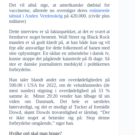
Det vil altså sige, at amerikanske dødstal for
vaccinerne, allerede nu overstiger deres
estimerede
tabstal i Anden Verdenskrig
på 420.000. (civile plus
militære)
Dette interview er så faktaspækket, at det er svært at
fremhæve noget bestemt. Wall Street og Black Rock
manden er så godt klædt på, at han både kan og vil
feje alle ansvarlige for dette folkemord af banen med
sine oplysninger. En sådan en udsendelse i dansk tv,
kunne stoppe det pågående katastrofe på få dage. Så
stor er danske journalisters medskyld i politikernes
forbrydelse.
Han taler blandt andet om overdødeligheden på
500.00 i USA for 2022, om de veluddannedes (de
mest sundes) stigning i overdødelighed på 33 %
samme år. Minut 29:20 vender han tilbage til sin
viden om Danmark. Det hele er særdeles
høreværdigt, og det er modigt af Tucker af formidle
Dowd, skønt Dowds troværdighed er tårnhøj. “Der
er ikke noget at betænke sig på: Stop denne
forbrydelse omgående,” siger han.
Hvilke ord skal man bruge?