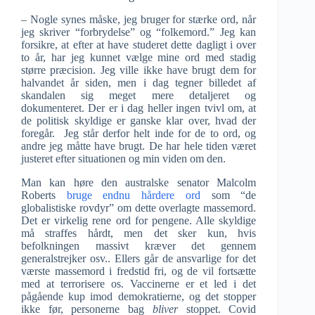
– Nogle synes måske, jeg bruger for stærke ord, når
jeg skriver “forbrydelse” og “folkemord.” Jeg kan
forsikre, at efter at have studeret dette dagligt i over
to år, har jeg kunnet vælge mine ord med stadig
større præcision. Jeg ville ikke have brugt dem for
halvandet år siden, men i dag tegner billedet af
skandalen sig meget mere detaljeret og
dokumenteret. Der er i dag heller ingen tvivl om, at
de politisk skyldige er ganske klar over, hvad der
foregår. Jeg står derfor helt inde for de to ord, og
andre jeg måtte have brugt. De har hele tiden været
justeret efter situationen og min viden om den.
Man kan høre den australske senator Malcolm
Roberts
bruge endnu hårdere ord
som “de
globalistiske rovdyr” om dette overlagte massemord.
Det er virkelig rene ord for pengene. Alle skyldige
må straffes hårdt, men det sker kun, hvis
befolkningen massivt kræver det gennem
generalstrejker osv.. Ellers går de ansvarlige for det
værste massemord i fredstid fri, og de vil fortsætte
med at terrorisere os. Vaccinerne er et led i det
pågående kup imod demokratierne, og det stopper
ikke før, personerne bag
bliver
stoppet. Covid