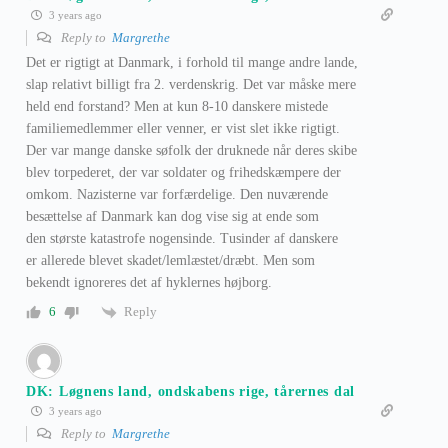
3 years ago
Reply to
Margrethe
Det er rigtigt at Danmark, i forhold til mange andre lande,
slap relativt billigt fra 2. verdenskrig. Det var måske mere
held end forstand? Men at kun 8-10 danskere mistede
familiemedlemmer eller venner, er vist slet ikke rigtigt.
Der var mange danske søfolk der druknede når deres skibe
blev torpederet, der var soldater og frihedskæmpere der
omkom. Nazisterne var forfærdelige. Den nuværende
besættelse af Danmark kan dog vise sig at ende som
den største katastrofe nogensinde. Tusinder af danskere
er allerede blevet skadet/lemlæstet/dræbt. Men som
bekendt ignoreres det af hyklernes højborg.
Reply
6
DK: Løgnens land, ondskabens rige, tårernes dal
3 years ago
Reply to
Margrethe